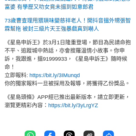
富婆 有學歷又叻女竟未搵到如意郎君
73歲曹查理甩猥瑣味變慈祥老人！開抖音搵外甥張智
霖幫拖 被封三級片天王強暴戲真到嚇人
《星島申訴王》於3月1日隆重登場，節目為民請命抱
不平、追蹤城中熱話，亦會搜羅溫情小故事。你申
訴，我跟進，搵91999933，《星島申訴王》隨時候
命！
立即報料:
https://bit.ly/3IMunqd
你的獨家報料一旦被採用及報導，將獲得乙份獎品。
《星島頭條》APP經已推出最新版本，請立即更新，
瀏覽更精彩內容：
https://bit.ly/3yLrgYZ