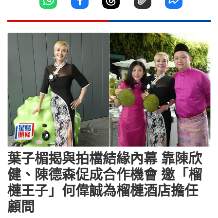
葉子楣揭與拍檔結緣內幕 靠陳欣
健、陳德森促成合作機會 邀「榴
槤王子」何偉誠為榴槤酒店擔任
顧問