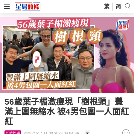
繁
简
56歲葉子楣激瘦現「樹根頸」豐
滿上圍無縮水 被4男包圍一人面紅
紅
更新時間：11:00 2023-04-04 HKT
即時娛樂