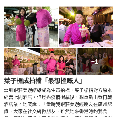
+1
葉子楣成拍檔「最想搵嘅人」
談到跟莊美娥結緣成為生意拍檔，葉子楣指對方原本
經營七間酒店，但經過疫情衝擊後，想重新出發再戰
酒店業。她笑說：「當時我跟莊美娥經朋友在廣州認
識，大家在社交網做朋友，雖然她來香港時約我食