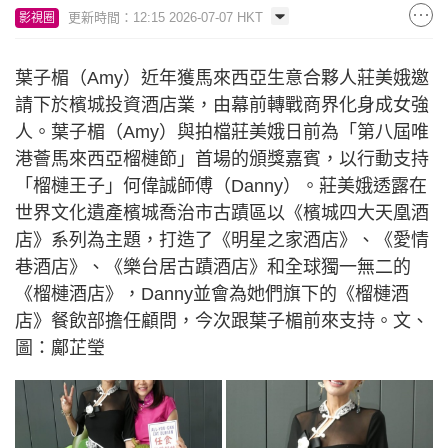
更新時間：12:15 2026-07-07 HKT
影視圈
葉子楣（Amy）近年獲馬來西亞生意合夥人莊美娥邀
請下於檳城投資酒店業，由幕前轉戰商界化身成女強
人。葉子楣（Amy）與拍檔莊美娥日前為「第八屆唯
港薈馬來西亞榴槤節」首場的頒獎嘉賓，以行動支持
「榴槤王子」何偉誠師傅（Danny）。莊美娥透露在
世界文化遺產檳城喬治市古蹟區以《檳城四大天凰酒
店》系列為主題，打造了《明星之家酒店》、《愛情
巷酒店》、《樂台居古蹟酒店》和全球獨一無二的
《榴槤酒店》，Danny並會為她們旗下的《榴槤酒
店》餐飲部擔任顧問，今次跟葉子楣前來支持。文、
圖：鄺芷瑩