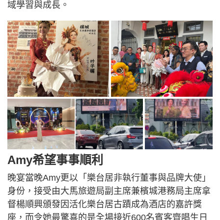
域學習與成長。
Amy希望事事順利
晚宴當晚Amy更以「樂台居非執行董事與品牌大使」
身份，接受由大馬旅遊局副主席兼檳城港務局主席拿
督楊順興頒發因活化樂台居古蹟成為酒店的嘉許獎
座，而令她最驚喜的是全場接近600名賓客齊唱生日