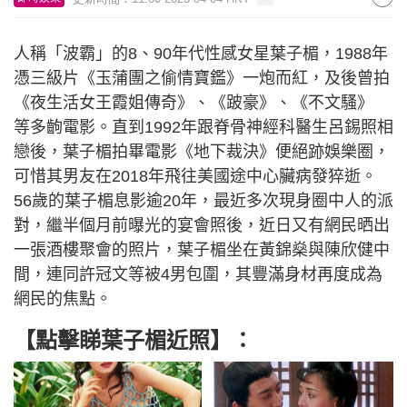
人稱「波霸」的8、90年代性感女星葉子楣，1988年
憑三級片《玉蒲團之偷情寶鑑》一炮而紅，及後曾拍
《夜生活女王霞姐傳奇》、《跛豪》、《不文騷》
等多齣電影。直到1992年跟脊骨神經科醫生呂錫照相
戀後，葉子楣拍畢電影《地下裁決》便絕跡娛樂圈，
可惜其男友在2018年飛往美國途中心臟病發猝逝。
56歲的葉子楣息影逾20年，最近多次現身圈中人的派
對，繼半個月前曝光的宴會照後，近日又有網民晒出
一張酒樓聚會的照片，葉子楣坐在黃錦燊與陳欣健中
間，連同許冠文等被4男包圍，其豐滿身材再度成為
網民的焦點。
【點擊睇葉子楣近照】：