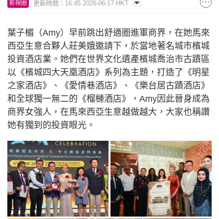
更新時間：16:45 2026-06-17 HKT
影視圈
葉子楣（Amy）早前跳出舒適圈進軍商界，在她馬來
西亞生意合夥人莊美娥邀請下，於當地著名城市檳城
投資酒店業。她們在世界文化遺產檳城喬治市古蹟區
以《檳城四大天凰酒店》系列為主題，打造了《明星
之家酒店》、《愛情巷酒店》、《樂台居古蹟酒店》
和全球獨一無二的《榴槤酒店》，Amy因此晉身成為
商界女強人，在馬來西亞生意越做越大，大家也稱讚
她有獨到的投資眼光。