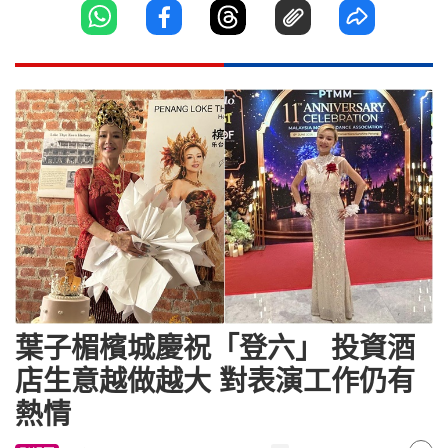
葉子楣檳城慶祝「登六」 投資酒
店生意越做越大 對表演工作仍有
熱情