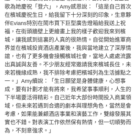
歌為她慶祝「登六」，Amy感恩說：「這是自己首次
在檳城慶祝生日，給我留下十分深刻的印象，生意夥
伴Evians特別在鬧市買下巨型廣告燈箱給我送上祝
福，在街頭牆壁上更繪畫上我的樣子歡迎我來到檳
城，讓我感到這裏的人真的很熱情。自從開始進軍商
界並在檳城投資酒店產業後，我與當地建立了深厚情
誼，也有了更多機會接觸檳城社會，當地人處處流露
出真誠與友善。不少朋友經常邀請我來檳城長住，未
來若機緣成熟，我不排除考慮把檳城列為生活據點之
一。」Amy續說：「生日願望是身體健康，心想事
成，要有計劃才能有將來，我希望事事順利，人生的
下半場要活得精彩。自己近年大部份時間投入商業領
域，但未來若遇到合適的劇本與理想角色，當然是會
考慮，如果能兼顧酒店事業和演藝工作，雙線發展其
實也不錯。對表演工作依然保有熱情，但一切順勢而
為，不刻意強求。」