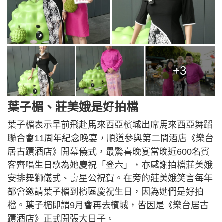
+3
葉子楣、莊美娥是好拍檔
葉子楣表示早前飛赴馬來西亞檳城出席馬來西亞舞蹈
聯合會11周年紀念晚宴，順道參與第二間酒店《樂台
居古蹟酒店》開幕儀式，最驚喜晚宴當晚近600名賓
客齊唱生日歌為她慶祝「登六」，亦感謝拍檔莊美娥
安排舞獅儀式、壽星公祝賀。在旁的莊美娥笑言每年
都會邀請葉子楣到檳區慶祝生日，因為她們是好拍
檔。葉子楣即謂9月會再去檳城，皆因是《樂台居古
蹟酒店》正式開張大日子。