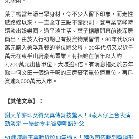
氛熱鬧。
葉子楣當年憑出眾身材，令不少人留下印象，而走性
感路線以來，一直堅守三點不露原則，登事業高峰時
還淡出娛樂圈，過平淡生活。葉子楣離開幕前後深居
簡出，由於入行初期已有投資物業習慣，80年代以59
萬元購入美孚新邨的單位贈父母，90年代初又以近千
萬元在東半山蔚豪苑置業，有指她在前年以大約
7,200萬元出售單位，大賺逾6倍。有消息指她於去年
睇中何文田一個逾千呎的三房豪宅單位連車位，再斥
資逾3,600萬元入市。
【其他文章】：
謝天華餅印女得父真傳舞技驚人！4歲人仔上台表演
勁淡定 一舉動令老竇變呷醋外父
51歲陳霽平罕晒近照仙氣逼人！轉做司儀賺到變隱形