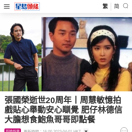
繁
简
張國榮逝世20周年丨周慧敏憶拍
戲貼心舉動安心瞓覺 肥仔林德信
大膽想食鮑魚哥哥即點餐
更新時間：16:00 2023-04-01 HKT
即時娛樂