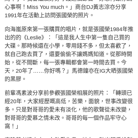
心事啊！Miss You much。」商台DJ黃志淙亦分享
1991年在活動上訪問張國榮的照片。
向海嵐原來第一張購買的唱片，就是張國榮1984年推
出的的《Leslie》：「這是我人生中第一隻自己買的
大碟。那時候還在小學，零用錢不多，但太喜歡了，
就自己跑去買了，還要偷偷不讓媽媽知道。從那時開
始，從不間斷，每一張專輯都會第一時間去買。今
天，20年了……你好嗎？」馬德鐘亦在IG大晒張國榮
的黑膠。
前輩馮素波分享前參觀張國榮相展的照片：「轉頭已
經20年，大家經歷嘅高低，苦樂，面貌，世事改變很
多。只是對哥哥的愛未有淡化，他的歌聲從未改變，
對哥哥的愛慕之情未改。哥哥的每一個作品牢守心
窩！」