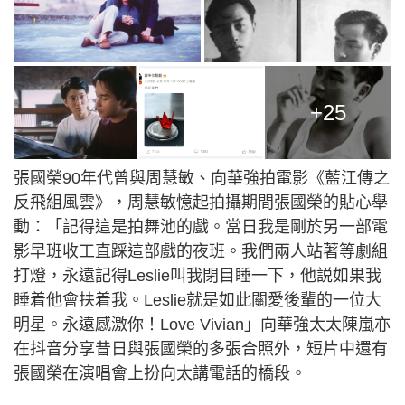
+25
張國榮90年代曾與周慧敏、向華強拍電影《藍江傳之
反飛組風雲》，周慧敏憶起拍攝期間張國榮的貼心舉
動：「記得這是拍舞池的戲。當日我是剛於另一部電
影早班收工直踩這部戲的夜班。我們兩人站著等劇組
打燈，永遠記得Leslie叫我閉目睡一下，他説如果我
睡着他會扶着我。Leslie就是如此關愛後輩的一位大
明星。永遠感激你！Love Vivian」向華強太太陳嵐亦
在抖音分享昔日與張國榮的多張合照外，短片中還有
張國榮在演唱會上扮向太講電話的橋段。