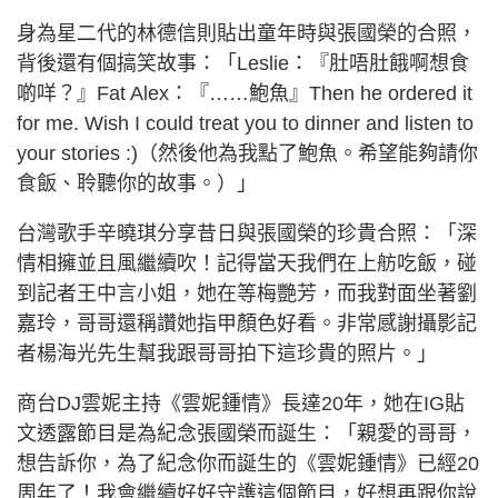
身為星二代的林德信則貼出童年時與張國榮的合照，
背後還有個搞笑故事：「Leslie：『肚唔肚餓啊想食
啲咩？』Fat Alex：『……鮑魚』Then he ordered it
for me. Wish I could treat you to dinner and listen to
your stories :)（然後他為我點了鮑魚。希望能夠請你
食飯、聆聽你的故事。）」
台灣歌手辛曉琪分享昔日與張國榮的珍貴合照：「深
情相擁並且風繼續吹！記得當天我們在上舫吃飯，碰
到記者王中言小姐，她在等梅艷芳，而我對面坐著劉
嘉玲，哥哥還稱讚她指甲顏色好看。非常感謝攝影記
者楊海光先生幫我跟哥哥拍下這珍貴的照片。」
商台DJ雲妮主持《雲妮鍾情》長達20年，她在IG貼
文透露節目是為紀念張國榮而誕生：「親愛的哥哥，
想告訴你，為了紀念你而誕生的《雲妮鍾情》已經20
周年了！我會繼續好好守護這個節目，好想再跟你說