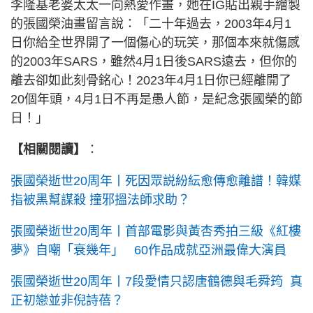
李隆基老婆太太一向熱愛作畫，她在IG貼出親手繪製
的張國榮油畫留言說：「二十年過去，2003年4月1
日你給全世界開了一個傷心的玩笑，那個本來就傷感
的2003年SARS，雖然4月1日後SARS遠去，但你的
離去卻如此刻骨銘心！2023年4月1日你已經離開了
20個年頭，4月1日不再是愚人節，是紀念張國榮的節
日！」
【相關閱讀】
：
張國榮逝世20周年丨死因眾説紛紜愈傳愈離譜！韓媒
指被黑幫謀殺 撞邪搵法師求助？
張國榮逝世20周年丨首部電影與黃杏秀拍三級《紅樓
夢》自嘲「衰幾年」 60作品成就亞洲最偉大演員
張國榮逝世20周年丨7段愛情只認唐鶴德與毛舜筠 真
正初戀並非倪詩蓓？