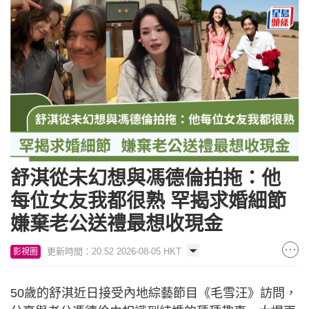
舒淇從未幻想與馮德倫拍拖：他
每位女友我都很熟 罕揭求婚細節
嫌棄老公送禮最想收現金
更新時間：20:52 2026-08-05 HKT
影視圈
50歲的舒淇近日接受內地綜藝節目《毛雪汪》訪問，