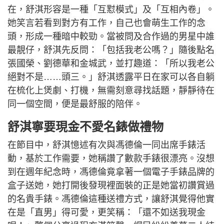
在，舒淇形容是一種「互懟模式」及「互相內卷」。
她笑言若看到對方有工作，自己也會萌生工作的念
頭，形成一種暗中較勁。當被問及合作過的男星中誰
最靚仔，舒淇先反問：「包括我老公嗎？」隨後點名
張國榮、劉德華和金城武，並打趣道：「所以我老公
絕對不是……頭三。」舒淇透露平日在家可以各自躺
在梳化上煲劇、打機，無需刻意尋找話題，靜靜待在
同一個空間，便是最舒服的陪伴。
舒淇寧要現金不愛名錶做禮物
在節目中，舒淇憶述有次與馮德倫一同出席手錶活
動，基於工作需要，她稱讚了數款手錶很漂亮。沒想
到在週年紀念時，馮德倫竟拿著一個電子手錶品牌的
盒子送她，她打開後發現裡面裝的正是她當初讚賞過
的名貴手錶。馮德倫這種送禮方式，讓舒淇覺得他實
在是「直男」得可愛，更笑稱：「還不如送我現金