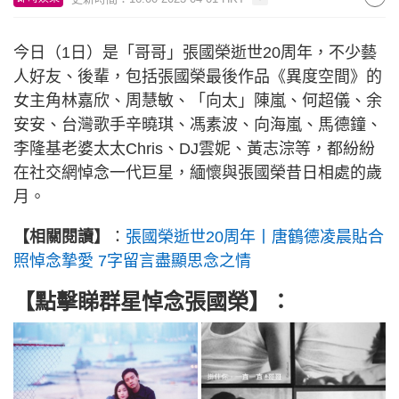
今日（1日）是「哥哥」張國榮逝世20周年，不少藝
人好友、後輩，包括張國榮最後作品《異度空間》的
女主角林嘉欣、周慧敏、「向太」陳嵐、何超儀、余
安安、台灣歌手辛曉琪、馮素波、向海嵐、馬德鐘、
李隆基老婆太太Chris、DJ雲妮、黃志淙等，都紛紛
在社交網悼念一代巨星，緬懷與張國榮昔日相處的歲
月。
【相關閱讀】
：
張國榮逝世20周年丨唐鶴德凌晨貼合
照悼念摯愛 7字留言盡顯思念之情
【點擊睇群星悼念張國榮】：