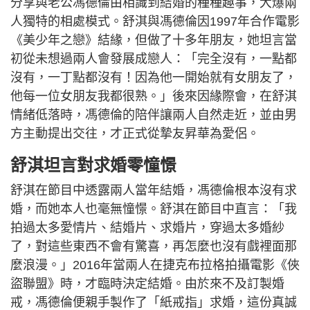
分享與老公馮德倫由相識到結婚的種種趣事，大爆兩
人獨特的相處模式。舒淇與馮德倫因1997年合作電影
《美少年之戀》結緣，但做了十多年朋友，她坦言當
初從未想過兩人會發展成戀人：「完全沒有，一點都
沒有，一丁點都沒有！因為他一開始就有女朋友了，
他每一位女朋友我都很熟。」後來因緣際會，在舒淇
情緒低落時，馮德倫的陪伴讓兩人自然走近，並由男
方主動提出交往，才正式從摯友昇華為愛侶。
舒淇坦言對求婚零憧憬
舒淇在節目中透露兩人當年結婚，馮德倫根本沒有求
婚，而她本人也毫無憧憬。舒淇在節目中直言：「我
拍過太多愛情片、結婚片、求婚片，穿過太多婚紗
了，對這些東西不會有驚喜，再怎麼也沒有戲裡面那
麼浪漫。」2016年當兩人在捷克布拉格拍攝電影《俠
盜聯盟》時，才臨時決定結婚。由於來不及訂製婚
戒，馮德倫便親手製作了「紙戒指」求婚，這份真誠