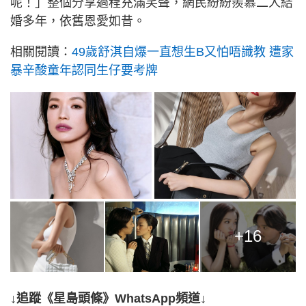
呢！」整個分享過程充滿笑聲，網民紛紛羨慕二人結
婚多年，依舊恩愛如昔。
相關閱讀：
49歲舒淇自爆一直想生B又怕唔識教 遭家
暴辛酸童年認同生仔要考牌
+16
↓追蹤《星島頭條》WhatsApp頻道↓