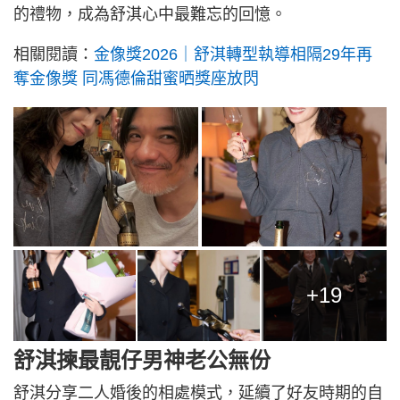
的禮物，成為舒淇心中最難忘的回憶。
相關閱讀：
金像獎2026｜舒淇轉型執導相隔29年再
奪金像獎 同馮德倫甜蜜晒獎座放閃
+19
舒淇揀最靚仔男神老公無份
舒淇分享二人婚後的相處模式，延續了好友時期的自