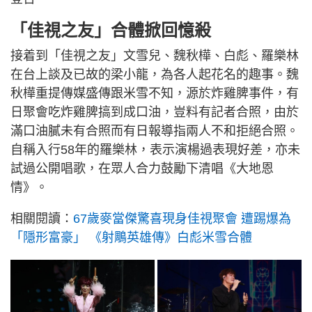
「佳視之友」合體掀回憶殺
接着到「佳視之友」文雪兒、魏秋樺、白彪、羅樂林
在台上談及已故的梁小龍，為各人起花名的趣事。魏
秋樺重提傳媒盛傳跟米雪不知，源於炸雞脾事件，有
日聚會吃炸雞脾搞到成口油，豈料有記者合照，由於
滿口油膩未有合照而有日報導指兩人不和拒絕合照。
自稱入行58年的羅樂林，表示演楊過表現好差，亦未
試過公開唱歌，在眾人合力鼓勵下清唱《大地恩
情》。
相關閱讀：
67歲麥當傑驚喜現身佳視聚會 遭踢爆為
「隱形富豪」 《射鵰英雄傳》白彪米雪合體