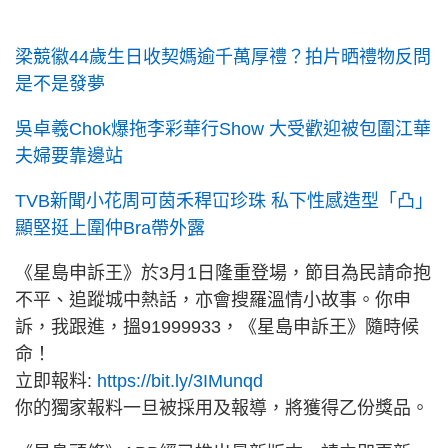
梁競徽44歲生日收契媽逾千萬厚禮？拍片晒禮物反問
是不是發夢
吳卓羲Chok爆拖李彩華行Show 大受歡迎被包圍江華
夫婦要靠邊站
TVB新聞小花周可茵禾稈冚珍珠 私下性感造型「凸」
顯堅挺上圍仲Bra帶外露
《星島申訴王》於3月1日隆重登場，節目為民請命抱
不平、追蹤城中熱話，亦會搜羅溫情小故事。你申
訴，我跟進，搵91999933，《星島申訴王》隨時候
命！
立即報料:
https://bit.ly/3IMunqd
你的獨家報料一旦被採用及報導，將獲得乙份獎品。