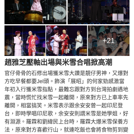
+21
趙雅芝壓軸出場與米雪合唱掀高潮
官仔骨骨的石修出場獲米雪大讚是靚仔男神，又爆對
方吃早餐都要Jel頭。飾演「展昭」的何家勁感激當
年初入行獲米雪指點，最難忘跟對方到台灣拍劇遇地
震，當時慌忙找米雪一起離開，原來對方已上車率先
離開，相當搞笑。米雪表示跟余安安曾一起印尼登
台，即時學唱印尼歌，余安安則謂米雪是她學姐，好
有淵源。羅霖和劉緯民上台時，羅霖大爆米雪保養方
法，原來對方喜歡行山，就連吃飯也會將食物剪到變