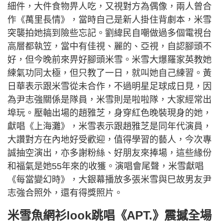
細件，大件食物畀人吃，又視對方為偶像，兩人曾合
作《萬里長情》，當時自己是新人掛住背劇本，米雪
突襲拍她搞到險些忘記。劉緯民自嘲做過多個電視台
高層都執笠，當中有佳視、麗的、亞視，自認腳頭不
好，但今晚前來畀好腳頭米雪。米雪大爆羅家英教她
練氣功同太極，但只教了一日，就叫她自己練習。黃
日華表示跟米雪從未合作，不過明星足球成日見，因
為尹志強關係是隊員，米雪則是啦啦隊，大家經常出
埠玩。壓軸出場的趙雅芝，身穿紅色晚裝現身的她，
獻唱《上海灘》，米雪表示跟趙雅芝是同年代演員，
大讚對方在內地好受歡迎，值得學習的藝人，今次專
誠抽空演出，亦多謝粉絲、好朋友來捧場，這些緣份
和福氣是她55年來的收獲。演唱會尾聲，米雪獻唱
《每當變幻時》，大銀幕播放多張米雪與巳故男友尹
志強合照外，還有得獎照片。
米雪魚網衫look跳唱《APT.》震撼全場