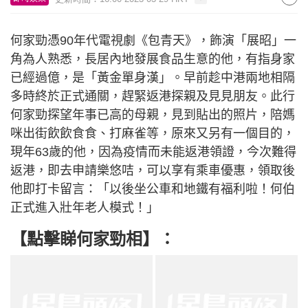
何家勁憑90年代電視劇《包青天》，飾演「展昭」一
角為人熟悉，長居內地發展食品生意的他，有指身家
已經過億，是「黃金單身漢」。早前趁中港兩地相隔
多時終於正式通關，趕緊返港探親及見見朋友。此行
何家勁探望年事已高的母親，見到貼出的照片，陪媽
咪出街飲飲食食、打麻雀等，原來又另有一個目的，
現年63歲的他，因為疫情而未能返港領證，今次難得
返港，即去申請樂悠咭，可以享有乘車優惠，領取後
他即打卡留言：「以後坐公車和地鐵有福利啦！何伯
正式進入壯年老人模式！」
【點擊睇何家勁相】：