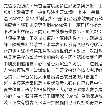
完騷接受訪問，米雪坦言感謝多位好友參與演出，由
於好多歌曲要唱，搞到導演也要cut歌，其中一幕跳
唱《APT.》多得導師指導，服飾配合出來效果頗有韓
團感覺。談到她身穿魚網衫look演出，連石修也揚言
下次演出會配合。問到可會鼓勵石修騷肌，她笑說：
「佢要塗油！下次搵埋佢跳，佢仲跳得。」提到鍾景
輝、陳敏兒相繼離世，米雪表示以前有跟已故的廖啟
智跑步，綵排時得知陳敏兒離世消息，對上一次跟敏
兒見面是廖啟智離世後相約飲茶。問到認識這兩位圈
中朋友相繼離世，心情會否好沉重？她說：「這個是
人生必經階段，當然婉惜，但要收拾好心情去處理好
心情。」米雪又指大銀幕出現已故男友的尹志強合
照，由導演話事挑選，更認為尹志強在自己心目中佔
很重位置，帶給她很多歡樂，大家會研究做人處事是
亦師亦友。石修笑言兒子陳宇琛（Sam）為他揀選服
裝，下次有機會跟米雪一齊開騷自己可以打扮得更狂