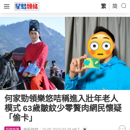
繁
简
何家勁領樂悠咭稱進入壯年老人
模式 63歲皺紋少零贅肉網民懷疑
「偷卡」
更新時間：16:00 2023-03-29 HKT
即時娛樂