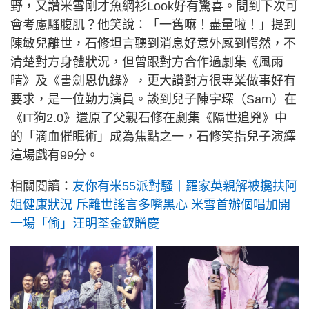
野，又讚米雪剛才魚網衫Look好有驚喜。問到下次可
會考慮騷腹肌？他笑說：「一舊嘛！盡量啦！」提到
陳敏兒離世，石修坦言聽到消息好意外感到愕然，不
清楚對方身體狀況，但曾跟對方合作過劇集《風雨
晴》及《書劍恩仇錄》，更大讚對方很專業做事好有
要求，是一位勤力演員。談到兒子陳宇琛（Sam）在
《IT狗2.0》還原了父親石修在劇集《隔世追兇》中
的「滴血催眠術」成為焦點之一，石修笑指兒子演繹
這場戲有99分。
相關閱讀：
友你有米55派對騷丨羅家英親解被攙扶阿
姐健康狀況 斥離世謠言多嘴黑心 米雪首辦個唱加開
一場「偷」汪明荃金釵贈慶