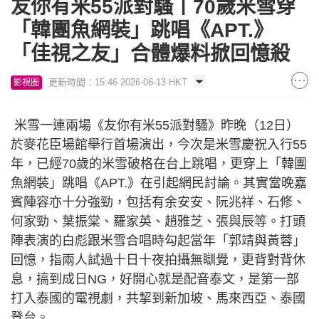
友你有米55派對騷丨70歲米雪穿
「韓團魚網裝」跳唱《APT.》
「佳視之友」合體爆料掀回憶殺
更新時間：15:46 2026-06-13 HKT
影視圈
米雪一連兩場《友你有米55派對騷》昨晚（12日）
於麥花臣場館舉行首場演出，今次是米雪慶祝入行55
年，已經70歲的米雪破格在台上跳唱，更穿上「韓團
魚網裝」跳唱《APT.》在引起網民討論。其實當晚嘉
賓陣容亦十分強勁，包括有余安安、阮兆祥、石修、
何家勁、葉振棠、羅家英、趙雅芝、張與辰等。打頭
陣表演的白彪跟米雪合唱時勾起當年「郭靖與黃蓉」
回憶，指兩人試過十日十夜拍攝無瞓覺，更背對背休
息，搞到成日NG，好開心就是配音泰文，是第一部
打入泰國的電視劇，共挈到新加坡、馬來西亞、泰國
登台。