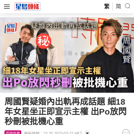
繁
简
周國賢疑婚內出軌再成話題 細18
年女星坐正即宣示主權 出Po放閃
秒刪被批機心重
更新時間：22:30 2023-03-27 HKT
即時娛樂