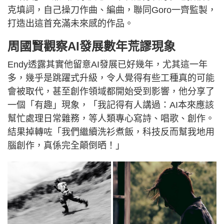
克填詞，自己操刀作曲、編曲，聯同Goro一齊監製，
打造出這首充滿未來感的作品。
周國賢觀察AI發展數年荒謬現象
Endy透露其實他留意AI發展已好幾年，尤其這一年
多，幾乎是跳躍式升級，令人覺得有些工種真的可能
會被取代，甚至創作領域都開始受到影響，他分享了
一個「有趣」現象，「我記得有人講過：AI本來應該
幫忙處理日常雜務，等人類專心寫詩、唱歌、創作。
結果掉轉咗「我們繼續洗衫煮飯，科技反而幫我地用
腦創作，真係完全顛倒晒！」