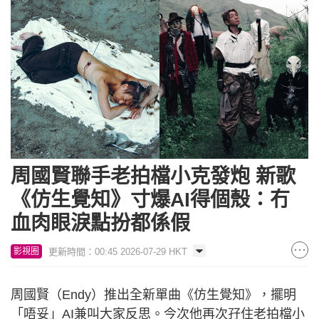
周國賢聯手老拍檔小克發炮 新歌
《仿生覺知》寸爆AI得個殼：冇
血肉眼淚點扮都係假
更新時間：00:45 2026-07-29 HKT
影視圈
周國賢（Endy）推出全新單曲《仿生覺知》，擺明
「唔妥」AI兼叫大家反思。今次他再次孖住老拍檔小