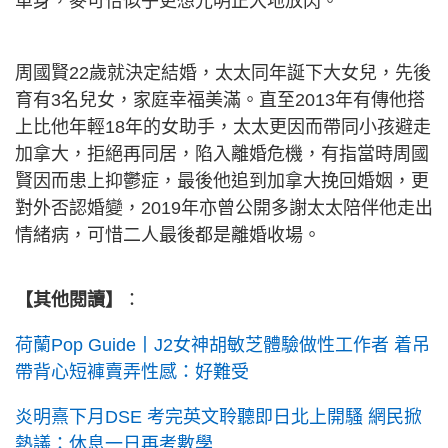
單身，麥可怡似乎更想光明正大地放閃。
周國賢22歲就決定結婚，太太同年誕下大女兒，先後
育有3名兒女，家庭幸福美滿。直至2013年有傳他搭
上比他年輕18年的女助手，太太更因而帶同小孩避走
加拿大，拒絕再同居，陷入離婚危機，有指當時周國
賢因而患上抑鬱症，最後他追到加拿大挽回婚姻，更
對外否認婚變，2019年亦曾公開多謝太太陪伴他走出
情緒病，可惜二人最後都是離婚收場。
【其他閱讀】
：
荷蘭Pop Guide丨J2女神胡敏芝體驗做性工作者 着吊
帶背心短褲賣弄性感：好難受
炎明熹下月DSE 考完英文聆聽即日北上開騷 網民掀
熱議：休息一日再考數學