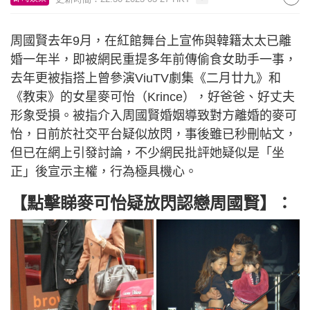
周國賢去年9月，在紅館舞台上宣佈與韓籍太太已離
婚一年半，即被網民重提多年前傳偷食女助手一事，
去年更被指搭上曾參演ViuTV劇集《二月廿九》和
《教束》的女星麥可怡（Krince），好爸爸、好丈夫
形象受損。被指介入周國賢婚姻導致對方離婚的麥可
怡，日前於社交平台疑似放閃，事後雖已秒刪帖文，
但已在網上引發討論，不少網民批評她疑似是「坐
正」後宣示主權，行為極具機心。
【點擊睇麥可怡疑放閃認戀周國賢】：