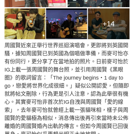
+14
周國賢近來正舉行世界巡迴演唱會，更即將到英國開
騷，據知周國賢已到英國為個唱做準備，而麥可怡亦
有份同行，更分享了在當地拍的照片。日前麥可怡於
IG上載一張周國賢的舞台照，並引用周國賢《黑眼
圈》的歌詞留言：「The journey begins‧1 day to
go，戀愛將世界化成很細。」疑似公開認愛，但隨即
就將帖文刪除，行為更是引人注意，認為此舉很有機
心。其實麥可怡非首次於IG自洩與周國賢「愛的線
索」，去年麥可怡就曾經上載一張貓咪相，樣子與周
國賢的愛貓極為相似，消息傳出後再引來當時未公佈
離婚的周國賢婚內出軌的傳言。但如今周國賢已回復