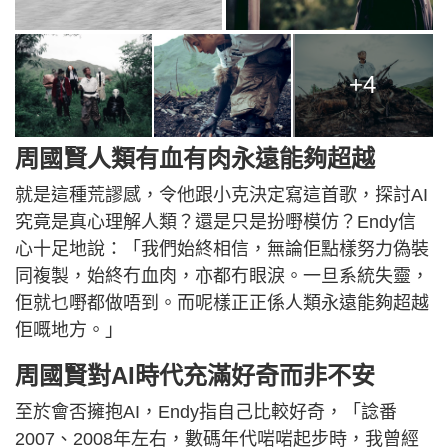
+4
周國賢人類有血有肉永遠能夠超越
就是這種荒謬感，令他跟小克決定寫這首歌，探討AI
究竟是真心理解人類？還是只是扮嘢模仿？Endy信
心十足地說：「我們始終相信，無論佢點樣努力偽裝
同複製，始終冇血肉，亦都冇眼淚。一旦系統失靈，
佢就乜嘢都做唔到。而呢樣正正係人類永遠能夠超越
佢嘅地方。」
周國賢對AI時代充滿好奇而非不安
至於會否擁抱AI，Endy指自己比較好奇，「諗番
2007、2008年左右，數碼年代啱啱起步時，我曾經