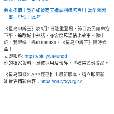
儂本多情｜吳君如被商天娥掌摑醜態百出 當年曾因
一事「記恨」25年
《星島申訴王》於3月1日隆重登場，節目為民請命抱
不平、追蹤城中熱話，亦會搜羅溫情小故事。你申
訴，我跟進，搵91999933，《星島申訴王》隨時候
命！
立即報料:
https://bit.ly/3IMunqd
你的獨家報料一旦被採用及報導，將獲得乙份獎品。
《星島頭條》APP經已推出最新版本，請立即更新，
瀏覽更精彩內容：
https://bit.ly/3yLrgYZ