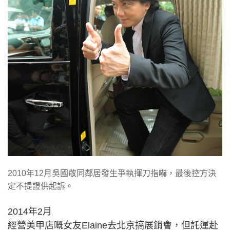
2010年12月吳國敬同鄰居發生爭執揮刀指嚇，最後控方決
定不提證供起訴。
2014年2月
經營美甲店嘅女友Elaine去北京搞展銷會，但託運赴