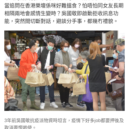
當追問在香港樂壇係咪好難搵食？怕唔怕同女友長期
相隔兩地會感情生變時？吳國敬即啟動拒收訊息功
能，突然間切斷對話，避談分手事，都幾冇禮貌。
3年前吳國敬抗疫派物資時坦言，疫情下好多job都要押後及
取消要慳啲使。