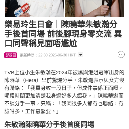
樂易玲生日會｜陳曉華朱敏瀚分
手後首同場 前後腳現身零交流 異
口同聲稱見面唔尷尬
更新時間：22:30 2026-06-30 HKT
影視圈
TVB上位小生朱敏瀚在2024年被爆與港姐冠軍出身的
陳曉華（Hera）早前驚爆分手，朱敏瀚表示與女方沒
有聯絡：「我單身咗一段日子，但成件事係正面嘅，
呢段時間更加清楚我身邊好多人錫我。」陳曉華避而
不談分手一事，只稱：「我同很多人都冇乜聯絡，冇
諗咁多，工作最緊要。」
朱敏瀚陳曉華分手後首度同場