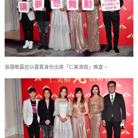
吳國敬最近以嘉賓身份出席「仁美清叙」晚宴。