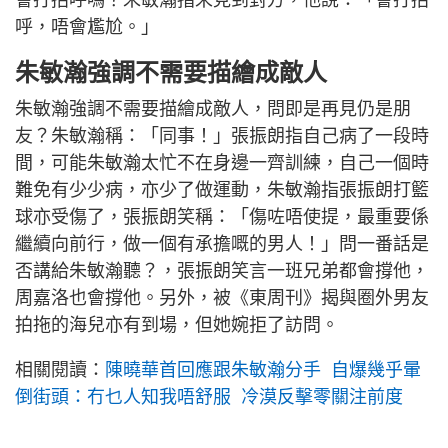
呼，唔會尷尬。」
朱敏瀚強調不需要描繪成敵人
朱敏瀚強調不需要描繪成敵人，問即是再見仍是朋
友？朱敏瀚稱：「同事！」張振朗指自己病了一段時
間，可能朱敏瀚太忙不在身邊一齊訓練，自己一個時
難免有少少病，亦少了做運動，朱敏瀚指張振朗打籃
球亦受傷了，張振朗笑稱：「傷咗唔使提，最重要係
繼續向前行，做一個有承擔嘅的男人！」問一番話是
否講給朱敏瀚聽？，張振朗笑言一班兄弟都會撐他，
周嘉洛也會撐他。另外，被《東周刊》揭與圈外男友
拍拖的海兒亦有到場，但她婉拒了訪問。
相關閱讀：
陳曉華首回應跟朱敏瀚分手 自爆幾乎暈
倒街頭：冇乜人知我唔舒服 冷漠反擊零關注前度