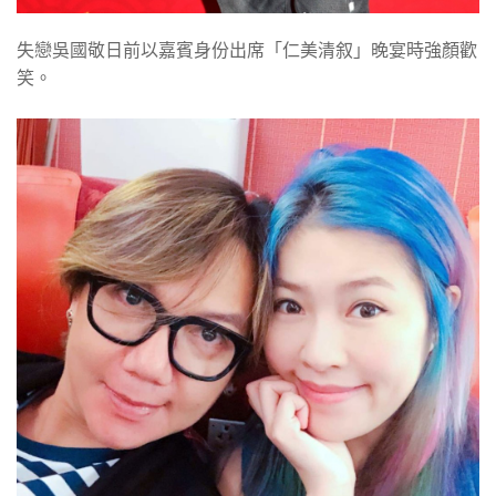
失戀吳國敬日前以嘉賓身份出席「仁美清叙」晚宴時強顏歡
笑。