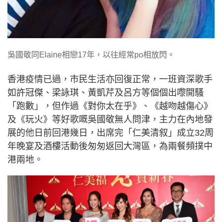
吳國敬同Elaine相戀17年，以往經常po相放閃。
香港疫情已過，市民生活亦回復正常，一班資深歌手
如許冠傑、梁詠琪、黃凱芹及呂方等個個出嚟開騷
「跑數」，但作過《對你太在乎》、《越吻越傷心》
及《玩火》等好歌嘅吳國敬無人問津，主力在內地發
展的他日前回港幾日，出席完「仁美清叙」成立32周
年晚宴及酒樓活動後匆匆返回大灣區，為兩餐頻撲中
港兩地。