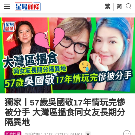
繁
简
獨家丨57歲吳國敬17年情玩完慘
被分手 大灣區搵食同女友長期分
隔異地
更新時間：07:00 2023-03-28 HKT
即時娛樂