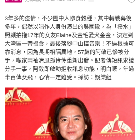
3年多的疫情，不少圈中人慘食穀種，其中轉戰幕後
多年，偶然以唱作人身份演出的吳國敬，為「撲水」
照顧拍拖17年的女友Elaine及金毛愛犬金金，決定到
大灣區一帶搵食，最後落腳中山搞音樂！不過根據可
靠消息，因為長期相隔異地，57歲的阿敬已慘被分
手，𠵱家兩袖清風孤伶伶重新出發。記者傳短訊求證
分手一事，阿敬即啟動拒收訊息功能，明白嘅，年過
半百俾女飛，心情一定難受。採訪：娛樂組