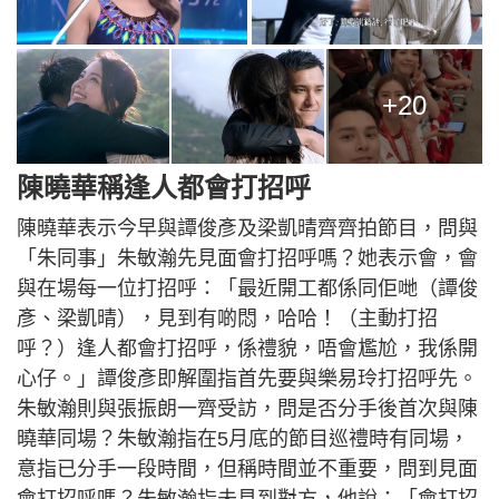
+20
陳曉華稱逢人都會打招呼
陳曉華表示今早與譚俊彥及梁凱晴齊齊拍節目，問與
「朱同事」朱敏瀚先見面會打招呼嗎？她表示會，會
與在場每一位打招呼：「最近開工都係同佢哋（譚俊
彥、梁凱晴），見到有啲悶，哈哈！（主動打招
呼？）逢人都會打招呼，係禮貌，唔會尷尬，我係開
心仔。」譚俊彥即解圍指首先要與樂易玲打招呼先。
朱敏瀚則與張振朗一齊受訪，問是否分手後首次與陳
曉華同場？朱敏瀚指在5月底的節目巡禮時有同場，
意指已分手一段時間，但稱時間並不重要，問到見面
會打招呼嗎？朱敏瀚指未見到對方，他說：「會打招