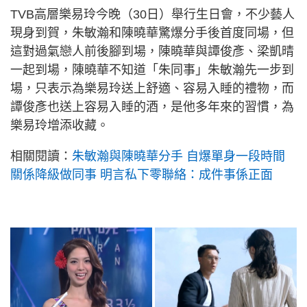
TVB高層樂易玲今晚（30日）舉行生日會，不少藝人
現身到賀，朱敏瀚和陳曉華驚爆分手後首度同場，但
這對過氣戀人前後腳到場，陳曉華與譚俊彥、梁凱晴
一起到場，陳曉華不知道「朱同事」朱敏瀚先一步到
場，只表示為樂易玲送上舒適、容易入睡的禮物，而
譚俊彥也送上容易入睡的酒，是他多年來的習慣，為
樂易玲增添收藏。
相關閱讀：
朱敏瀚與陳曉華分手 自爆單身一段時間
關係降級做同事 明言私下零聯絡：成件事係正面