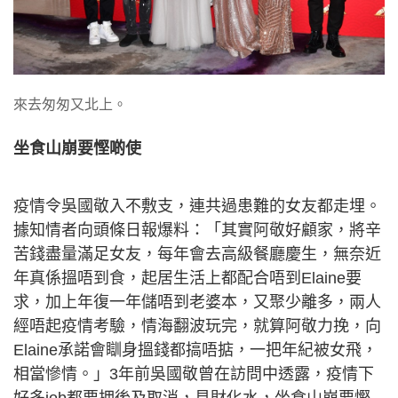
來去匆匆又北上。
坐食山崩要慳啲使
疫情令吳國敬入不敷支，連共過患難的女友都走埋。
據知情者向頭條日報爆料：「其實阿敬好顧家，將辛
苦錢盡量滿足女友，每年會去高級餐廳慶生，無奈近
年真係搵唔到食，起居生活上都配合唔到Elaine要
求，加上年復一年儲唔到老婆本，又聚少離多，兩人
經唔起疫情考驗，情海翻波玩完，就算阿敬力挽，向
Elaine承諾會瞓身搵錢都搞唔掂，一把年紀被女飛，
相當慘情。」3年前吳國敬曾在訪問中透露，疫情下
好多job都要押後及取消，見財化水，坐食山崩要慳