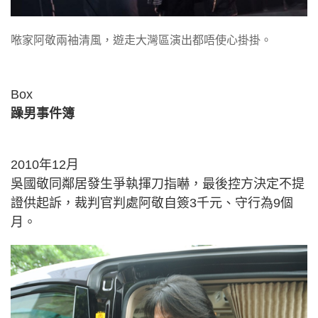
𠵱家阿敬兩袖清風，遊走大灣區演出都唔使心掛掛。
Box
躁男事件簿
2010年12月
吳國敬同鄰居發生爭執揮刀指嚇，最後控方決定不提
證供起訴，裁判官判處阿敬自簽3千元、守行為9個
月。