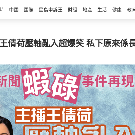
時
中國
國際
星島申訴王
財經
地產
生活
健康
教
播王倩荷壓軸亂入超爆笑 私下原來係