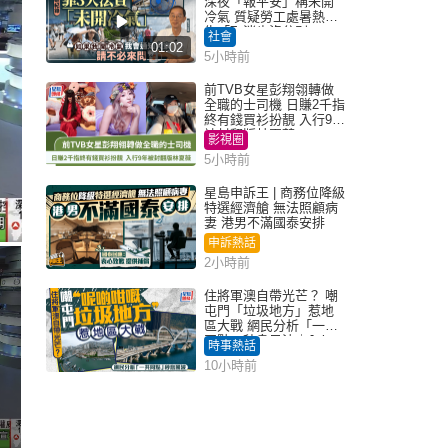
深夜「報平安」稱未開
冷氣 質疑勞工處暑熱警
告「取消也沒分別」
社會
01:02
5小時前
前TVB女星彭翔翎轉做
全職的士司機 日賺2千指
終有錢買衫扮靚 入行9年
被封翻版林夏薇
影視圈
5小時前
星島申訴王 | 商務位降級
特選經濟艙 無法照顧病
妻 港男不滿國泰安排
申訴熱話
2小時前
住將軍澳自帶光芒？ 嘲
屯門「垃圾地方」惹地
區大戰 網民分析「一共
同點」秒息風波｜Juicy
時事熱話
叮
10小時前