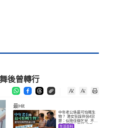
花舞後曾轉行
最Hit
中年老公係最可怕嘅生
物？ 港女狂踩伴侶4宗
罪：似拖住個乞兒 不解
為何經常去廁所 網民一
生活百科