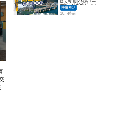
區大戰 網民分析「一共
同點」秒息風波｜Juicy
時事熱話
叮
10小時前
有
交
王