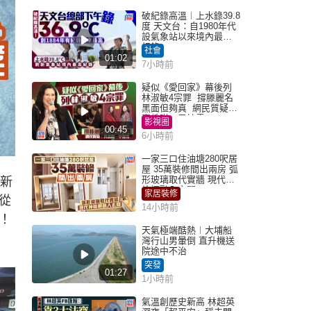
破紀錄高溫︱上水錄39.8
度 天文台：自1980年代
設氣象站以來境內最高
紀錄
社會
01:02
7小時前
疑似《愛回家》幕後列
林淑敏4宗罪 撐滕麗名
黑面但夠真 網民質疑：
真係咁一早被雪
影視圈
00:45
6小時前
一家三口住油塘280呎居
屋 35萬裝修間出兩房 弧
形玻璃取代實牆 現代神
綫新
枱櫃融入玄關
家居裝修
從
14小時前
！
天氣極端酷熱︱大埔船
灣行山男暈倒 直升機送
院途中不治
突發
01:27
1小時前
氣溫創歷史新高 林超英