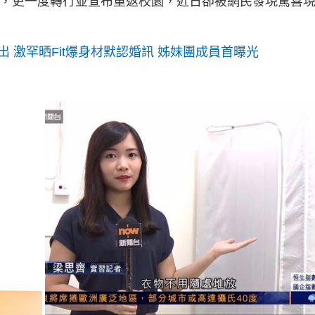
遊列國，更一度轉行並宣布重返校園，近日卻被網民發現驚喜
 激罕晒Fit爆身材默認婚訊 姊妹團成員首曝光