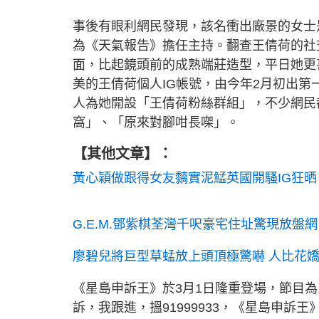
事後有眼利網民發現，該名衝出廠景的女士
為《天氣報告》擔任主持。翻查王倩荷的社
面，比起鏡頭前的成熟端莊造型，平日她更喜
美的王倩荷個人IG帳號，由今年2月初出第一個P
人為她開設「王倩荷粉絲群組」，不少網民
窩」、「原來對腳咁長㗎」。
【其他文章】：
黃心穎做跟得女友黐實泥鯭英國開騷IG狂晒
G.E.M.鄧紫棋荃灣千呎豪宅住址驚現放盤網
廖碧兒將巨型草蜢放上頭頂極驚嚇 人比花
《星島申訴王》於3月1日隆重登場，節目
訴，我跟進，搵91999933，《星島申訴王