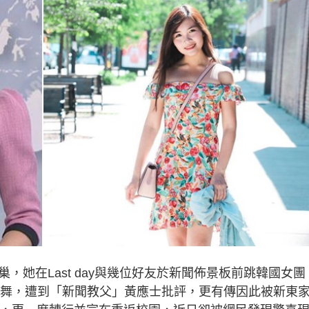
離巢，她在Last day與幾位好友於新聞佈景板前跳韓國女團
ER》開花舞，遭到「新聞教父」黃應士批評，更有傳因此被新東