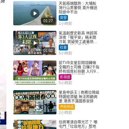
現身
天氣極端酷熱︱大埔船
灣行山男暈倒 直升機送
院途中不治
突發
01:27
1小時前
氣溫創歷史新高 林超英
深夜「報平安」稱未開
冷氣 質疑勞工處暑熱警
告「取消也沒分別」
社會
01:02
5小時前
前TVB女星彭翔翎轉做
全職的士司機 日賺2千指
終有錢買衫扮靚 入行9年
被封翻版林夏薇
影視圈
5小時前
星島申訴王 | 商務位降級
特選經濟艙 無法照顧病
妻 港男不滿國泰安排
申訴熱話
2小時前
住將軍澳自帶光芒？ 嘲
屯門「垃圾地方」惹地