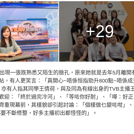
+29
》出現一張既熟悉又陌生的臉孔，原來她就是去年5月離開
，有人更笑言：「真開心~唔係恒指勁升800點~唔係成
」，亦有人指其同學王倩荷，與及同為有線出身的TVB主播
歡迎：「終於過完冷河」、「等咗你好耐」、「嘩：好正
齊重現幕前，其樣貌卻引起討論：「個樣做乜變咗咁」、
都要不斷修整，好多主播初出都怪怪的」。