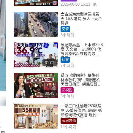
語道破
2026-08-08 15:21 HKT
太古城海棠閣冷氣機着
火 16人送院 多人上天台
暫避
突發
5小時前
破紀錄高溫︱上水錄39.8
度 天文台：自1980年代
設氣象站以來境內最高
紀錄
社會
01:02
7小時前
疑似《愛回家》幕後列
林淑敏4宗罪 撐滕麗名
黑面但夠真 網民質疑：
真係咁一早被雪
影視圈
00:45
6小時前
一家三口住油塘280呎居
屋 35萬裝修間出兩房 弧
形玻璃取代實牆 現代神
枱櫃融入玄關
家居裝修
家
14小時前