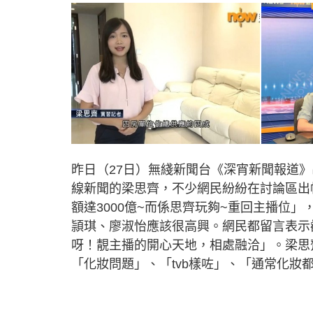
昨日（27日）無綫新聞台《深宵新聞報道
線新聞的梁思齊，不少網民紛紛在討論區出帖
額達3000億~而係思齊玩夠~重回主播位
頴琪、廖淑怡應該很高興。網民都留言表示
呀！靚主播的開心天地，相處融洽」。梁思
「化妝問題」、「tvb樣咗」、「通常化妝