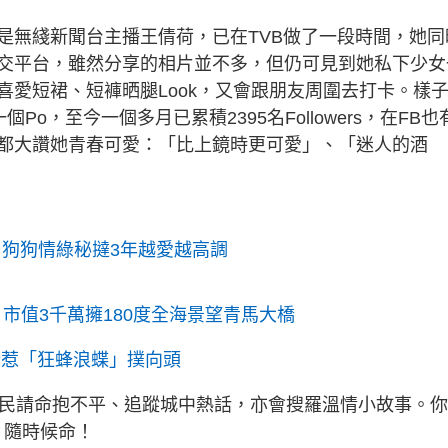
是無綫新聞台主播王倩荷，已在TVB做了一段時間，她同
交平台，雖然分享的相片並不多，但仍可見到她私下少女
愛短裙、短褲晒腿Look，又會跟朋友周圍去打卡。樣
o，至今一個多月已累積2395名Followers，在FB也
都大讚她青春可愛：「比上鏡時更可愛」、「迷人的酒
 狗狗情綠秘撻3年越愛越高調
 市值3千萬擁180度全海景望青馬大橋
嬌惹「狂蜂浪蝶」撲向頭
為民請命抱不平、追蹤城中熱話，亦會搜羅溫情小故事。
》隨時候命！