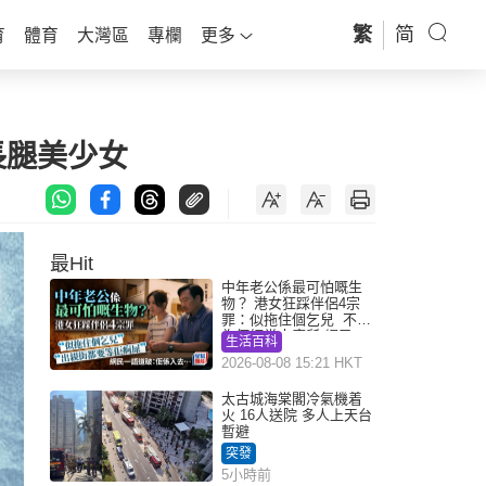
繁
简
育
體育
大灣區
專欄
更多
長腿美少女
最Hit
中年老公係最可怕嘅生
物？ 港女狂踩伴侶4宗
罪：似拖住個乞兒 不解
為何經常去廁所 網民一
生活百科
語道破
2026-08-08 15:21 HKT
太古城海棠閣冷氣機着
火 16人送院 多人上天台
暫避
突發
5小時前