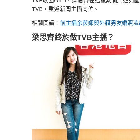
TVB收回Offer。梁思齊在這段期間周
TVB，重返新聞主播崗位。
相關閱讀：
前主播余茵娜與外籍男友婚照流出
梁思齊終於做TVB主播？