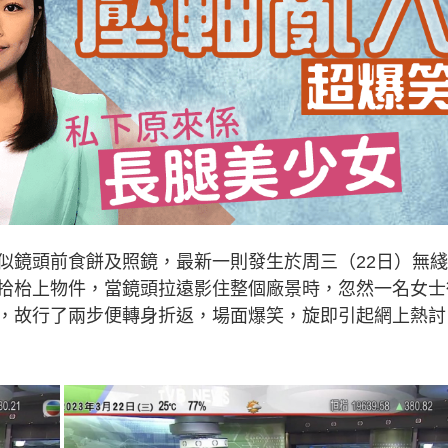
似鏡頭前食餅及照鏡，最新一則發生於周三（22日）無
拾枱上物件，當鏡頭拉遠影住整個廠景時，忽然一名女士
，故行了兩步便轉身折返，場面爆笑，旋即引起網上熱討