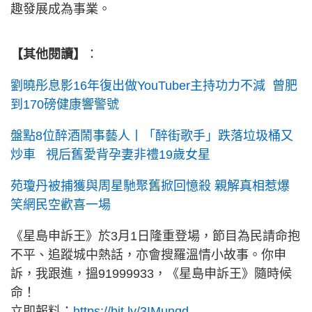
趣發展成為事業。
【其他閱讀】
：
劉曉彤息影16年復出做YouTuber主持功力不減 曾肥
到170磅健康響警號
盤點8位醉酒鬧事藝人丨「醉街歌手」跌落垃圾桶又
炒車 視后舊愛背孕妻非禮19歲女星
苑瓊丹被捕獲與周星馳聚舊掀回憶殺 親解真相惹爆
笑網民空歡喜一場
《星島申訴王》於3月1日隆重登場，節目為民請命抱
不平、追蹤城中熱話，亦會搜羅溫情小故事。你申
訴，我跟進，搵91999933，《星島申訴王》隨時候
命！
立即報料：
https://bit.ly/3IMunqd