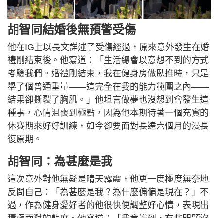
胡智同結婚後無預警受傷
他在IG上以長文詳述了受傷經過，原來意外發生在婚
禮剛結束後。他寫道：「生活總會以意想不到的方式
考驗我們。婚禮剛結束，我在健身房做臥推時，只是
舉了個普通重量——這完全在我的能力範圍之內——
結果卻撕裂了胸肌。」他坦言做夢也沒想到會發生這
種事，心情沮喪到極點，因為他本期待著一個充實的
休賽期來好好訓練，如今卻要面對長達六個月的漫長
復原期。
胡智同：為甚麼是我
這次意外對他無疑是晴天霹靂，他更一度極度無奈地
反問自己：「為甚麼是我？為什麼偏偏是現在？」不
過，作為健身愛好者的他很快便調整好心情，表現出