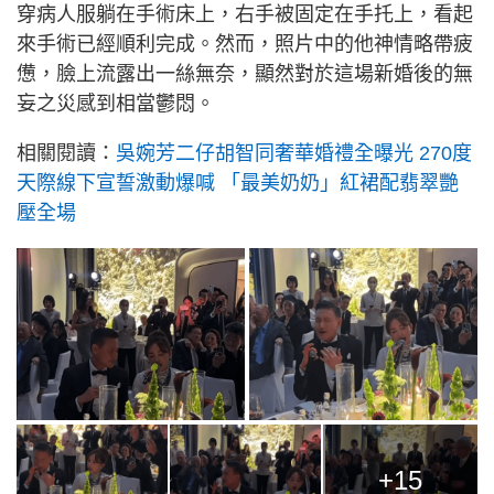
穿病人服躺在手術床上，右手被固定在手托上，看起
來手術已經順利完成。然而，照片中的他神情略帶疲
憊，臉上流露出一絲無奈，顯然對於這場新婚後的無
妄之災感到相當鬱悶。
相關閱讀：
吳婉芳二仔胡智同奢華婚禮全曝光 270度
天際線下宣誓激動爆喊 「最美奶奶」紅裙配翡翠艷
壓全場
+15