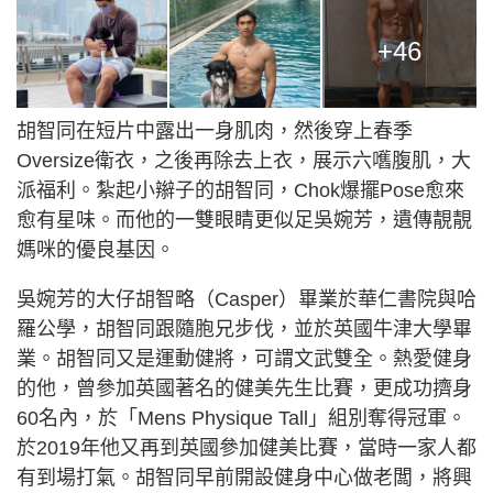
+46
胡智同在短片中露出一身肌肉，然後穿上春季
Oversize衛衣，之後再除去上衣，展示六嚿腹肌，大
派福利。紮起小辮子的胡智同，Chok爆擺Pose愈來
愈有星味。而他的一雙眼睛更似足吳婉芳，遺傳靚靚
媽咪的優良基因。
吳婉芳的大仔胡智略（Casper）畢業於華仁書院與哈
羅公學，胡智同跟隨胞兄步伐，並於英國牛津大學畢
業。胡智同又是運動健將，可謂文武雙全。熱愛健身
的他，曾參加英國著名的健美先生比賽，更成功擠身
60名內，於「Mens Physique Tall」組別奪得冠軍。
於2019年他又再到英國參加健美比賽，當時一家人都
有到場打氣。胡智同早前開設健身中心做老闆，將興