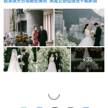
跟吳婉芳合唱親密擁抱 美魔女顏值爆燈不輸新娘
+35