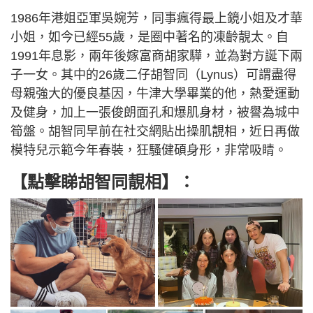
1986年港姐亞軍吳婉芳，同事瘋得最上鏡小姐及才華
小姐，如今已經55歲，是圈中著名的凍齡靚太。自
1991年息影，兩年後嫁富商胡家驊，並為對方誕下兩
子一女。其中的26歲二仔胡智同（Lynus）可謂盡得
母親強大的優良基因，牛津大學畢業的他，熱愛運動
及健身，加上一張俊朗面孔和爆肌身材，被譽為城中
筍盤。胡智同早前在社交網貼出操肌靚相，近日再做
模特兒示範今年春裝，狂騷健碩身形，非常吸睛。
【點擊睇胡智同靚相】：