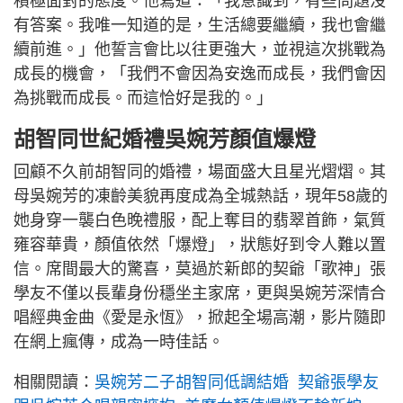
積極面對的態度。他寫道：「我意識到，有些問題沒
有答案。我唯一知道的是，生活總要繼續，我也會繼
續前進。」他誓言會比以往更強大，並視這次挑戰為
成長的機會，「我們不會因為安逸而成長，我們會因
為挑戰而成長。而這恰好是我的。」
胡智同世紀婚禮吳婉芳顏值爆燈
回顧不久前胡智同的婚禮，場面盛大且星光熠熠。其
母吳婉芳的凍齡美貌再度成為全城熱話，現年58歲的
她身穿一襲白色晚禮服，配上奪目的翡翠首飾，氣質
雍容華貴，顏值依然「爆燈」，狀態好到令人難以置
信。席間最大的驚喜，莫過於新郎的契爺「歌神」張
學友不僅以長輩身份穩坐主家席，更與吳婉芳深情合
唱經典金曲《愛是永恆》，掀起全場高潮，影片隨即
在網上瘋傳，成為一時佳話。
相關閱讀：
吳婉芳二子胡智同低調結婚 契爺張學友