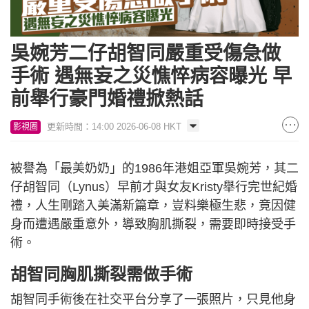
吳婉芳二仔胡智同嚴重受傷急做
手術 遇無妄之災憔悴病容曝光 早
前舉行豪門婚禮掀熱話
更新時間：14:00 2026-06-08 HKT
影視圈
被譽為「最美奶奶」的1986年港姐亞軍吳婉芳，其二
仔胡智同（Lynus）早前才與女友Kristy舉行完世紀婚
禮，人生剛踏入美滿新篇章，豈料樂極生悲，竟因健
身而遭遇嚴重意外，導致胸肌撕裂，需要即時接受手
術。
胡智同胸肌撕裂需做手術
胡智同手術後在社交平台分享了一張照片，只見他身