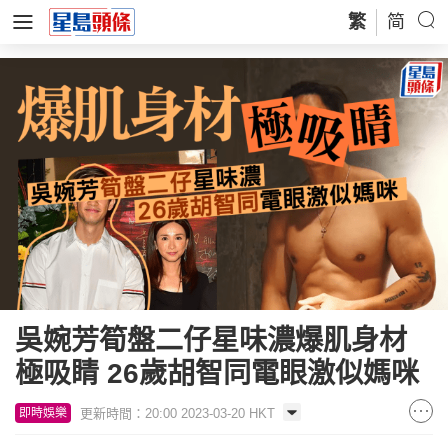
繁
简
吳婉芳筍盤二仔星味濃爆肌身材
極吸睛 26歲胡智同電眼激似媽咪
更新時間：20:00 2023-03-20 HKT
即時娛樂