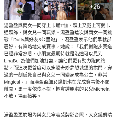
+26
湯盈盈與兩女一同穿上卡通T恤，頭上又戴上可愛卡
通頭飾，與女兒一同玩樂。湯盈盈這次與兩女一同挑
戰「Duffy與好友3公里跑」，湯盈盈表示他們早就部
署好，有策略地完成賽事，她說：「我們對跑步賽道
已經非常熟悉，小朋友最期待就是沿途可以見到
LinaBell為他們加油打氣，讓他們更有動力跑向終
點，而這次更首度可以穿過奇妙夢想城堡的拱門，穿
過的一刻感覺自己與女兒一同變身成為公主，非常
Magical。」而湯盈盈細女錢凱琪在完成賽事後不願
離開，更一度依依不捨，攬實鍾麗淇的女兒Michela
不放，場面搞笑。
湯盈盈更於場內與女兒拿着獎牌影合照，大女錢凱晴