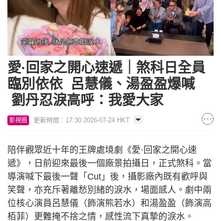
愛·回家之開心速遞｜煞科日全員
臨別依依 呂慧儀、湯盈盈爆喊
劉丹忍淚高呼：我愛大家
更新時間：17:30 2026-07-24 HKT
影視圈
陪伴觀眾近十年的王牌處境劇《愛·回家之開心速
遞》，日前迎來最後一個廠景拍攝日，正式煞科。當
導演喊下最後一聲「Cut」後，攝影廠內既有歡呼與
笑聲，亦充斥著離愁別緒的淚水，場面感人。劇中兩
位核心演員呂慧儀（飾演熊若水）和湯盈盈（飾演高
栢菲）更難掩不捨之情，感性流下真摯的淚水。