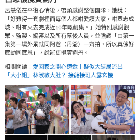
呂慧儀在平復心情後，帶頭感謝整個團隊，她說：
「好難得一套劇裡面每個人都咁愛護大家，咁眾志成
城、咁有火去完成近10年嘅劇集。」她特別感謝觀
眾、監製、編審以及所有幕後人員，並強調「由第一
集第一場外景就同阿爸（丹爺）一齊拍，所以真係好
感動同感恩」，說罷更攬實劉丹。
相關閱讀：
愛回家之開心速遞丨疑似大結局流出
「大小姐」林淑敏大肚？ 接龍接班人露玄機