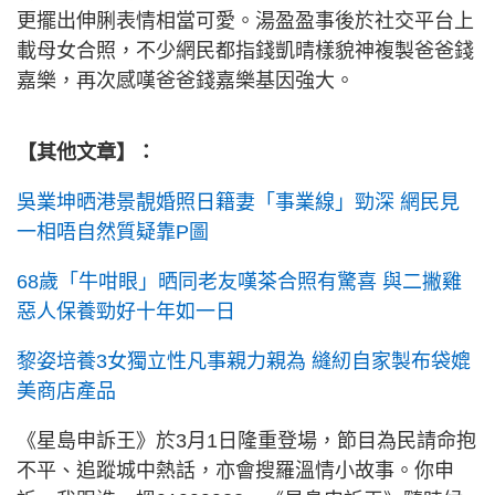
更擺出伸脷表情相當可愛。湯盈盈事後於社交平台上
載母女合照，不少網民都指錢凱晴樣貌神複製爸爸錢
嘉樂，再次感嘆爸爸錢嘉樂基因強大。
【其他文章】：
吳業坤晒港景靚婚照日籍妻「事業線」勁深 網民見
一相唔自然質疑靠P圖
68歲「牛咁眼」晒同老友嘆茶合照有驚喜 與二撇雞
惡人保養勁好十年如一日
黎姿培養3女獨立性凡事親力親為 縫紉自家製布袋媲
美商店產品
《星島申訴王》於3月1日隆重登場，節目為民請命抱
不平、追蹤城中熱話，亦會搜羅溫情小故事。你申