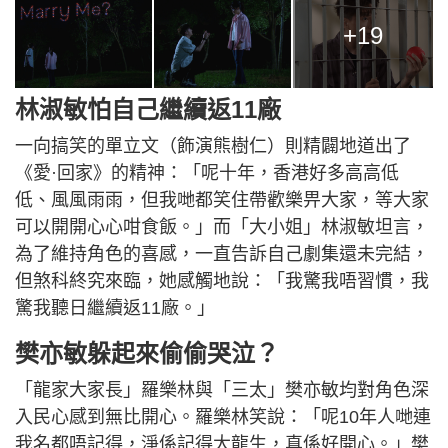
+19
林淑敏怕自己繼續返11廠
一向搞笑的單立文（飾演熊樹仁）則精闢地道出了
《愛·回家》的精神：「呢十年，香港好多高高低
低、風風雨雨，但我哋都笑住帶歡樂畀大家，等大家
可以開開心心咁食飯。」而「大小姐」林淑敏坦言，
為了維持角色的喜感，一直告訴自己劇集還未完結，
但煞科終究來臨，她感觸地說：「我驚我唔習慣，我
驚我聽日繼續返11廠。」
樊亦敏躲起來偷偷哭泣？
「龍家大家長」羅樂林與「三太」樊亦敏均對角色深
入民心感到無比開心。羅樂林笑說：「呢10年人哋連
我名都唔記得，淨係記得大龍生，真係好開心。」樊