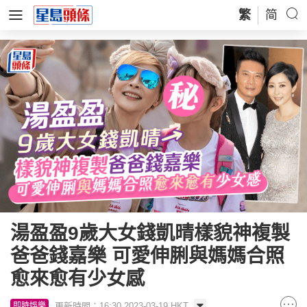
繁
简
湯盈盈9歲大女錢凱晴樣貌神複製
爸爸錢嘉樂 可愛伸脷與媽媽合照
愈來愈有少女感
更新時間：16:30 2023-03-19 HKT
即時娛樂