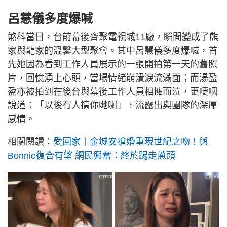
呂慧儀多度爆喊
煞科當日，台前幕後齊聚電視城11廠，瞬間變成了熊
家與龍家的溫馨大型聚會。其中呂慧儀多度爆喊，首
先她因為看到工作人員展示的一張開拍第一天的舊照
片，回憶湧上心頭，當場情緒崩潰淚流滿面；而湯盈
盈亦被拍到在後台與幕後工作人員相擁而泣，更哽咽
說道：「以後冇人搞你哋喇」，流露出與團隊的深厚
感情。
相關閱讀：
愛回家丨金城安搶婚重現世紀之吻！與
Bonnie復合有望 網民興奮：終於踢走蔥頭