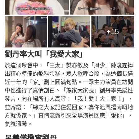
+15
劉丹率大叫「我愛大家」
於這個聚會中，「三太」樊亦敏及「風少」陳浚霆捧
出精心準備的煞科蛋糕，眾人歡呼合照，為這個長達
近十年的「家」劃上圓滿句點。一眾主力演員在訪問
中也進行了真情剖白。「熊家大家長」劉丹率先感性
發言，向在場所有人高呼：「我！愛！大！家！」，
並寄語：「總之大家記住愛回家，為你遮風擋雨嘅地
方就係家。」真情流露引來全場演員回應「愛你」，
氣氛溫馨。
呂慧儀攬實劉丹