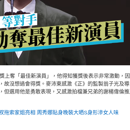
大獎上奪「最佳新演員」，他得知獲獎後表示非常激動，
，故沒想過會得獎。麥沛東感激《正》的監製翁子光及導
，但選用他是勇敢表現，又感激拍檔兼兄弟的謝楊偉倫推
衩拖索家姐亮相 周秀娜貼身晚裝大晒S身形滲女人味