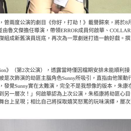
，曾兩度公演的劇目《你好，打劫！》載譽歸來，將於
8
並由魯文傑擔任導演，帶領
ERROR
成員何啟華、
COLLAR
傑組成新舊演員班底，再次為一眾劇迷打造一齣好戲。撰
ion
》（第
2
次公演），透露當時僅因檔期安排未能順利接
被是次飾演的劫匪主腦角色
Sunny
所吸引，直指由他策動
，發覺
Sunny
實在太難演，完全不是我想像的版本，朱康
到另一層次！」何啟華認為上次公演，朱栢康將劫匪心目
舞台上呈現；相比自己將採取嬉笑怒罵的玩味演繹，層次