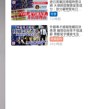
遊日買藥回港隨時墮法
網 大律師提醒需留意成
分：部分藥物管有已違
法 代朋友買可抗辯？
社會
7小時前
外籍專才據報陸續回流
香港 鍾情低稅率不惜減
薪 帶動寫字樓豪宅及學
位競爭「香港已重現生
商業創科
機」
14小時前