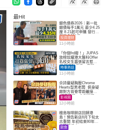
最Hit
銀色債券2026｜新一批
銀債每手1萬元 最少4.25
厘 8.21起可申購 發行金
額最多550億
投資理財
11小時前
「你個frd廢！」JUPAS
放榜炫耀港大醫科Offer
名校女生囂張留言惹眾
怒 醫學院澄清：宣稱
時事熱話
「40.5分獲錄取」不符事
11小時前
實｜Juicy叮
佘詩曼疑胸壓Chrome
Hearts型男老闆 俯身疑
跟對方背脊零距離接觸
網民驚呼：企側邊唔
影視圈
得？
12小時前
檀島咖啡餅店回歸港
島！預告新店8月下旬太
古重開 年初結束80年歷
史灣仔總店
飲食