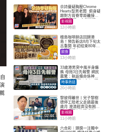
佘詩曼疑胸壓Chrome
Hearts型男老闆 俯身疑
跟對方背脊零距離接觸
網民驚呼：企側邊唔
影視圈
得？
12小時前
檀島咖啡餅店回歸港
島！預告新店8月下旬太
古重開 年初結束80年歷
史灣仔總店
飲食
13小時前
33歲港男突中風半身癱
瘓 母拖3日先報警 網民
震驚：執返條命係神蹟
因自
自爆2個惡習｜Juicy叮
時事熱話
演
20小時前
薦
黎彼得離世丨兒子黎樹
德停工陪老父走過最後
歲月 澄清經濟沒有困
難：傳聞有誇張成份
影視圈
02:44
11小時前
六合彩︱頭獎一注獨中