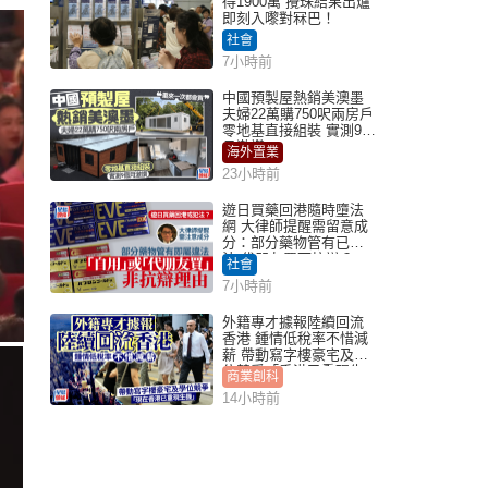
得1900萬 攪珠結果出爐
即刻入嚟對冧巴！
社會
7小時前
中國預製屋熱銷美澳墨
夫婦22萬購750呎兩房戶
零地基直接組裝 實測9個
月激讚
海外置業
23小時前
遊日買藥回港隨時墮法
網 大律師提醒需留意成
分：部分藥物管有已違
法 代朋友買可抗辯？
社會
7小時前
外籍專才據報陸續回流
香港 鍾情低稅率不惜減
薪 帶動寫字樓豪宅及學
位競爭「香港已重現生
商業創科
機」
14小時前