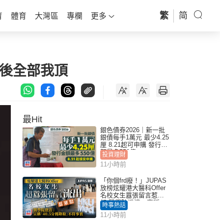
繁
简
育
體育
大灣區
專欄
更多
日後全部我頂
最Hit
銀色債券2026｜新一批
銀債每手1萬元 最少4.25
厘 8.21起可申購 發行金
額最多550億
投資理財
11小時前
「你個frd廢！」JUPAS
放榜炫耀港大醫科Offer
名校女生囂張留言惹眾
怒 醫學院澄清：宣稱
時事熱話
「40.5分獲錄取」不符事
11小時前
實｜Juicy叮