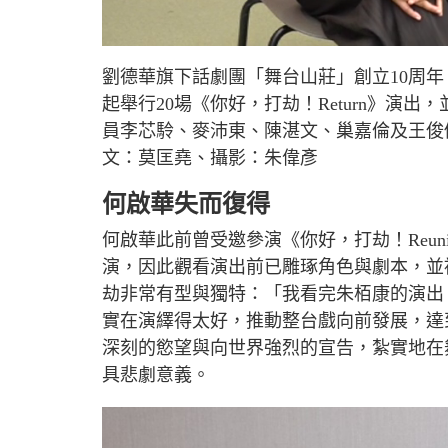
L
U
o
n
a
m
d
u
劉德華旗下話劇團「舞台山莊」創立
10
周年
e
t
d
e
:
起舉行
20
場《你好，打劫！
Return
》演出，
4
.
8
員李芯駖、麥沛東、陳湛文、巢嘉倫及王俊
4
%
文：莫匡堯、攝影：朱偉彥
何啟華失而復得
何啟華此前曾受邀參演《你好，打劫！
Reun
演，因此觀看演出前已雕琢角色與劇本，並
劫非常有型與獨特：「我看完朱栢康的演出
實在演繹得太好，推動整台戲向前發展，達
深刻的慾望與向世界強烈的宣告，紮實地在
具悲劇意義。