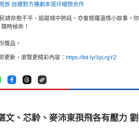
唔放 自爆對方揀劇本很仔細想合作
為民請命抱不平、追蹤城中熱話，亦會搜羅溫情小故事。
》隨時候命！
份獎品。
立即更新，瀏覽更精彩內容：
https://bit.ly/3yLrgYZ
湛文、芯駖、麥沛東孭飛各有壓力 