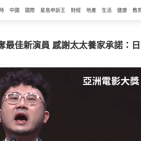
時
中國
國際
星島申訴王
財經
地產
生活
健康
教
奪最佳新演員 感謝太太養家承諾：