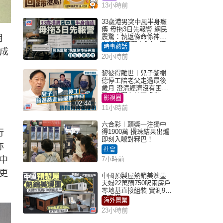
13小時前
33歲港男突中風半身癱
瘓 母拖3日先報警 網民
震驚：執返條命係神蹟
月
自爆2個惡習｜Juicy叮
時事熱話
成
20小時前
黎彼得離世丨兒子黎樹
德停工陪老父走過最後
歲月 澄清經濟沒有困
難：傳聞有誇張成份
影視圈
02:44
11小時前
六合彩︱頭獎一注獨中
行
得1900萬 攪珠結果出爐
即刻入嚟對冧巴！
亦
社會
中
7小時前
更
中國預製屋熱銷美澳墨
夫婦22萬購750呎兩房戶
零地基直接組裝 實測9個
月激讚
海外置業
23小時前