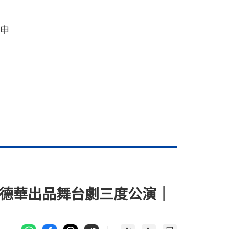
你申
劉德華出品舞台劇三度公演｜