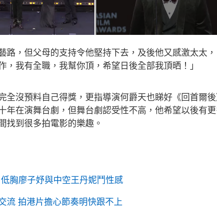
藝路，但父母的支持令他堅持下去，及後他又感激太太，
作，我有全職，我幫你頂，希望日後全部我頂晒！」
完全沒預料自己得獎，更指導演何爵天也睇好《回首爾後
十年在演舞台劇，但舞台劇認受性不高，他希望以後有更
間找到很多拍電影的樂趣。​
漢 低胸廖子妤與中空王丹妮鬥性感
交流 拍港片擔心節奏明快跟不上