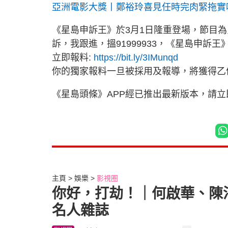
亞洲電影大獎丨鄭裕玲喜見任時完肉緊拖實
《星島申訴王》於3月1日隆重登場，節目
訴，我跟進，搵91999933，《星島申訴王
立即報料:
https://bit.ly/3IMunqd
你的獨家報料一旦被採用及報導，將獲得乙
《星島頭條》APP經已推出最新版本，請
主頁
娛樂
影視圈
你好，打劫！｜何啟華、陳
名人雜誌