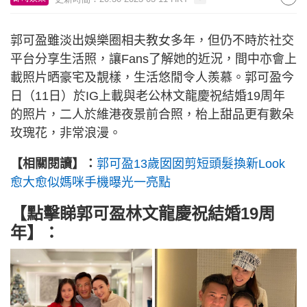
郭可盈雖淡出娛樂圈相夫教女多年，但仍不時於社交
平台分享生活照，讓Fans了解她的近況，間中亦會上
載照片晒豪宅及靚樣，生活悠閒令人羨慕。郭可盈今
日（11日）於IG上載與老公林文龍慶祝結婚19周年
的照片，二人於維港夜景前合照，枱上甜品更有數朵
玫瑰花，非常浪漫。
【相關閱讀】：
郭可盈13歲囡囡剪短頭髮換新Look
愈大愈似媽咪手機曝光一亮點
【點擊睇
郭可盈林文龍慶祝結婚19周
年
】：