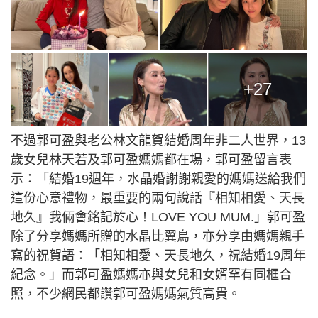
+27
不過郭可盈與老公林文龍賀結婚周年非二人世界，13
歲女兒林天若及郭可盈媽媽都在場，郭可盈留言表
示：「結婚19週年，水晶婚謝謝親愛的媽媽送給我們
這份心意禮物，最重要的兩句說話『相知相愛、天長
地久』我倆會銘記於心！LOVE YOU MUM.」郭可盈
除了分享媽媽所贈的水晶比翼鳥，亦分享由媽媽親手
寫的祝賀語：「相知相愛、天長地久，祝結婚19周年
紀念。」而郭可盈媽媽亦與女兒和女婿罕有同框合
照，不少網民都讚郭可盈媽媽氣質高貴。