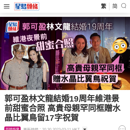
繁
简
郭可盈林文龍結婚19周年維港景
前甜蜜合照 高貴母親罕同框贈水
晶比翼鳥留17字祝賀
更新時間：20:30 2023-03-11 HKT
即時娛樂