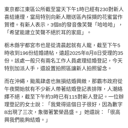
東京都
江東區公所
截至當天下午1時已經有230對新人
喜結連理，當局特別向新人贈送區內採擷的花蜜當作
賀禮。
有新人表示，3個8的發音像笑聲「哈哈哈」，
「希望能建立笑聲不絕於耳的家庭」。
栃木縣宇都宮市也是從清晨起就有人龍，截至下午5
時收到196份結婚請帖，遠超2025年8月8日受理的35
份。該處一般只有兩名工作人員處理結婚登記，今天
特別加派人手，還設置拍照區讓新人拍照留念。
而在沖繩，颱風肆虐也無損結婚興緻，那霸市政府從
午夜開始就有不少新人帶著結婚登記表排隊，人潮絡
繹不絕，截至下午約3時已有115對新人登記。一位辦
理登記的女士說：「我覺得這個日子很好，因為數字
8出現了三次，象徵著繁榮昌盛。」她還說：「很高
興我們能夠結婚。」