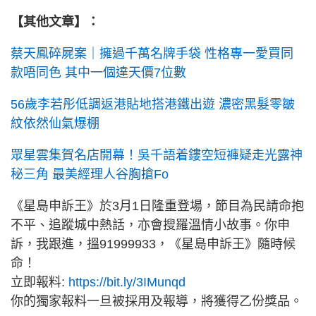
【其他文章】：
蔡天鳳碎屍案｜擁過千萬名牌手袋 性格專一愛買同
款唔同色 其中一個達天價7位數
56歲李若彤低調返港貼地搭港鐵出遊 濃密黑髮零皺
紋依然仙氣爆棚
眾星雲集賀名店開幕！吳千語着鏤空短褲疑走光露神
秘三角 最美經理人谷胸搶Fo
《星島申訴王》於3月1日隆重登場，節目為民請命抱
不平、追蹤城中熱話，亦會搜羅溫情小故事。你申
訴，我跟進，搵91999933，《星島申訴王》隨時候
命！
立即報料:
https://bit.ly/3IMunqd
你的獨家報料一旦被採用及報導，將獲得乙份獎品。