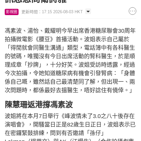
更新時間：17:15 2026-08-03 HKT
影視圈
馮素波、湯怡、戴耀明今早出席香港糖尿聯會30周年
拍攝微電影《腰豆》首播活動。波姐表示自己屬於
「得閒就會同醫生溝通」類型，電話簿中有各科醫生
的號碼，唯獨沒有今日出席活動的腎科醫生，於是順
理成章「抄牌」，十分好笑。波姐受訪時透露，經過
今次拍攝，令她知道糖尿病有機會引發腎病：「身體
係自己嘅，雖然話自己最清楚同了解，但出現一、兩
次問題時，都係最好去搵醫生，唔好諗住有僥倖。」
陳慧珊返港撐馮素波
波姐將在本月7日舉行《峰波情未了3.0之八十後存在
演唱會》，開騷當日正是82歲生日正日，波姐表示已
在密鑼緊鼓排練，問到有否邀請「孫仔」