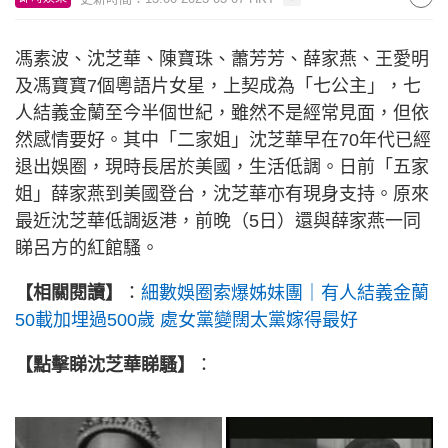
馮素波、沈芝華、陳寶珠、蕭芳芳、薛家燕、王愛明
及馮寶寶7個粵語片女星，上契成為「七公主」，七
人結義金蘭至今半個世紀，雖然不是經常見面，但依
然感情要好。其中「二家姐」沈芝華早在70年代已經
退出娛圈，現時長居於美國，生活低調。日前「五家
姐」薛家燕到美國登台，沈芝華亦有現身支持。原來
最近沈芝華低調返港，前晚（5日）還與薛家燕一同
睇呂方的紅館騷。
【相關閱讀】
：
細數娛圈索爆姊妹團｜有人結義金蘭
50載加埋過500歲 處女黨變闊太黨嫁得最好
【點擊睇沈芝華睇騷】
：