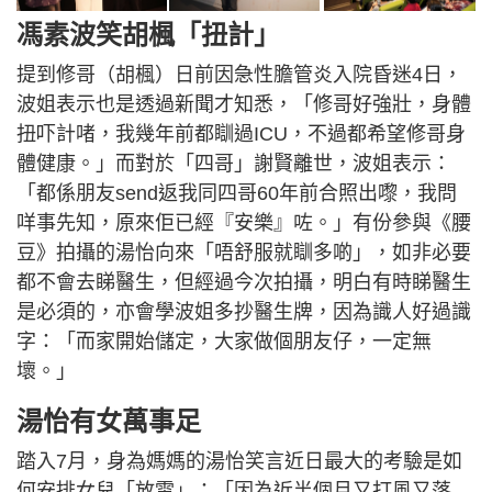
馮素波笑胡楓「扭計」
提到修哥（胡楓）日前因急性膽管炎入院昏迷4日，
波姐表示也是透過新聞才知悉，「修哥好強壯，身體
扭吓計啫，我幾年前都瞓過ICU，不過都希望修哥身
體健康。」而對於「四哥」謝賢離世，波姐表示：
「都係朋友send返我同四哥60年前合照出嚟，我問
咩事先知，原來佢已經『安樂』咗。」有份參與《腰
豆》拍攝的湯怡向來「唔舒服就瞓多啲」，如非必要
都不會去睇醫生，但經過今次拍攝，明白有時睇醫生
是必須的，亦會學波姐多抄醫生牌，因為識人好過識
字：「而家開始儲定，大家做個朋友仔，一定無
壞。」
湯怡有女萬事足
踏入7月，身為媽媽的湯怡笑言近日最大的考驗是如
何安排女兒「放電」：「因為近半個月又打風又落