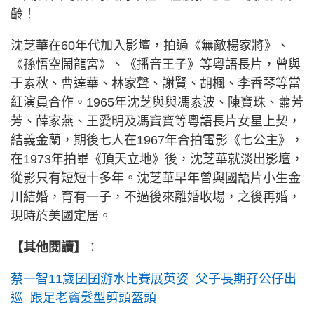
齡！
沈芝華在60年代加入影壇，拍過《無敵楊家將》、
《孫悟空鬧龍宮》、《播音王子》等粵語長片，曾與
于素秋、曹達華、林家聲、謝賢、胡楓、李香琴等當
紅演員合作。1965年沈芝與與馮素波、陳寶珠、蕭芳
芳、薛家燕、王愛明及馮寶寶等粵語長片女星上契，
結義金蘭，期後七人在1967年合拍電影《七公主》，
在1973年拍畢《頂天立地》後，沈芝華就淡出影壇，
從影只有短短十多年。沈芝華早年曾與國語片小生金
川結婚，育有一子，不過後來離婚收場，之後再婚，
現時於美國定居。
【其他閱讀】
：
蔡一智11歲囝囝游水比賽展英姿 父子長期孖公仔出
巡 跟足老竇髮型剪頭盔頭