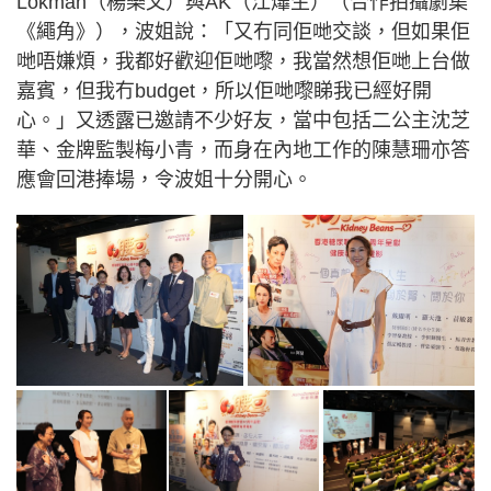
Lokman（楊樂文）與AK（江爗生）（合作拍攝劇集
《繩角》），波姐說：「又冇同佢哋交談，但如果佢
哋唔嫌煩，我都好歡迎佢哋嚟，我當然想佢哋上台做
嘉賓，但我冇budget，所以佢哋嚟睇我已經好開
心。」又透露已邀請不少好友，當中包括二公主沈芝
華、金牌監製梅小青，而身在內地工作的陳慧珊亦答
應會回港捧場，令波姐十分開心。