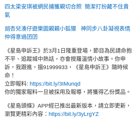
四太梁安琪被網民捕獲親切合照 簡潔打扮藏不住貴
氣
胡杏兒湊仔遊樂園親親小狐獴 神同步八卦凝視表情
仲得意過囝囝
《星島申訴王》於3月1日隆重登場，節目為民請命抱
不平、追蹤城中熱話，亦會搜羅溫情小故事。你申
訴，我跟進，搵91999933，《星島申訴王》隨時候
命！
立即報料:
https://bit.ly/3IMunqd
你的獨家報料一旦被採用及報導，將獲得乙份獎品。
《星島頭條》APP經已推出最新版本，請立即更新，
瀏覽更精彩內容：
https://bit.ly/3yLrgYZ