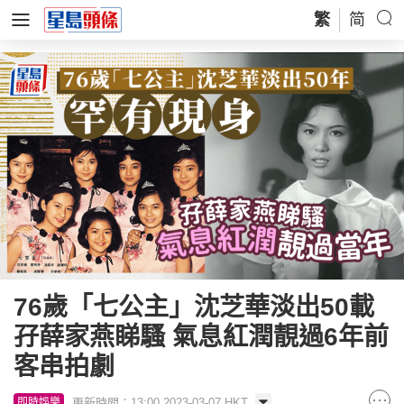
繁
简
76歲「七公主」沈芝華淡出50載
孖薛家燕睇騷 氣息紅潤靚過6年前
客串拍劇
更新時間：13:00 2023-03-07 HKT
即時娛樂