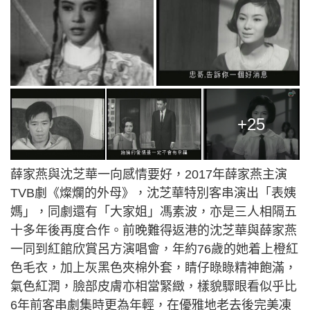
+25
薛家燕與沈芝華一向感情要好，2017年薛家燕主演
TVB劇《燦爛的外母》，沈芝華特別客串演出「表姨
媽」，同劇還有「大家姐」馮素波，亦是三人相隔五
十多年後再度合作。前晚難得返港的沈芝華與薛家燕
一同到紅館欣賞呂方演唱會，年約76歲的她着上橙紅
色毛衣，加上灰黑色夾棉外套，睛仔睩睩精神飽滿，
氣色紅潤，臉部皮膚亦相當緊緻，樣貌驟眼看似乎比
6年前客串劇集時更為年輕，在優雅地老去後完美凍