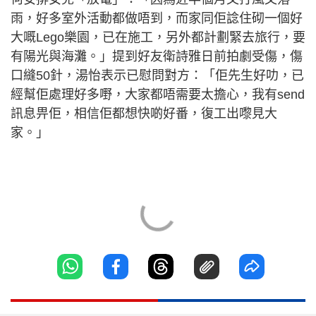
雨，好多室外活動都做唔到，而家同佢諗住砌一個好
大嘅Lego樂園，已在施工，另外都計劃緊去旅行，要
有陽光與海灘。」提到好友衛詩雅日前拍劇受傷，傷
口縫50針，湯怡表示已慰問對方：「佢先生好叻，已
經幫佢處理好多嘢，大家都唔需要太擔心，我有send
訊息畀佢，相信佢都想快啲好番，復工出嚟見大
家。」