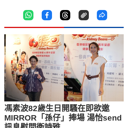
馮素波82歲生日開騷在即欲邀
MIRROR「孫仔」捧場 湯怡send
訊息慰問衛詩雅