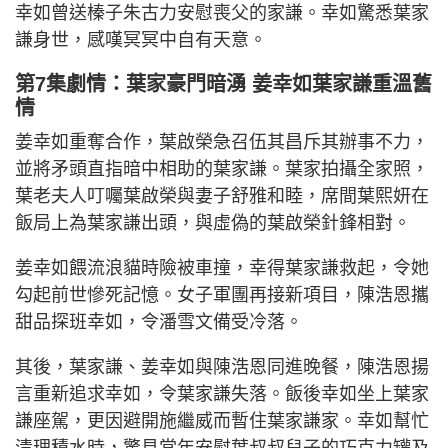
幸如曾送榛子朱古力安慰喪父的家謙。幸如驚悉葉家
謙身世，感嘆冥冥中自有天意。
第7集劇情：葉家豪門暗湧 姜幸如葉家謙重溫舊
情
姜幸如重奪合作，葉啟榮急召伍其昌斥其辦事不力，
並將矛頭直指暗中相助的葉家謙。葉家拍攝全家照，
葉老夫人叮囑葉啟榮與妻子舒雅和睦，席間葉熙妍在
飯局上為葉家謙出頭，與虛偽的葉啟榮針鋒相對。
姜幸如餵流浪貓時險被車撞，幸得葉家謙救起，令她
勾起前世慘死記憶。女子軍團再接新項目，陳浩恩攜
甜品探班幸如，令潘雪文備受冷落。
其後，葉家謙、姜幸如與陳浩恩同進晚餐，陳浩恩揚
言重新追求幸如，令葉家謙失落。飯後幸如坐上葉家
謙座駕，更因避開施繼威而暫住葉家謙家。幸如幫忙
清理積水時，驚見當年安慰葉叔叔兒子的巧克力罐及