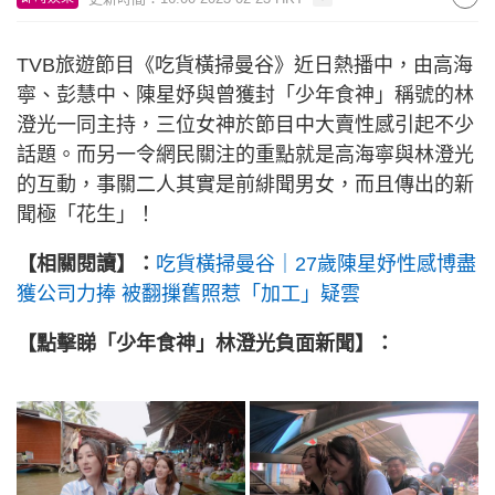
TVB旅遊節目《吃貨橫掃曼谷》近日熱播中，由高海
寧、彭慧中、陳星妤與曾獲封「少年食神」稱號的林
澄光一同主持，三位女神於節目中大賣性感引起不少
話題。而另一令網民關注的重點就是高海寧與林澄光
的互動，事關二人其實是前緋聞男女，而且傳出的新
聞極「花生」！
【相關閱讀】：
吃貨橫掃曼谷｜27歲陳星妤性感博盡
獲公司力捧 被翻摷舊照惹「加工」疑雲
【點擊睇「少年食神」林澄光負面新聞】：