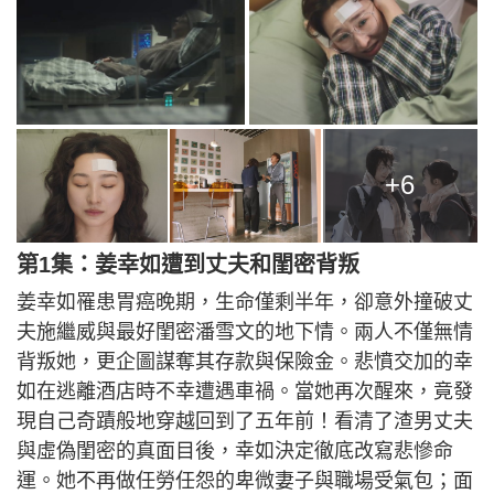
+6
第1集：姜幸如遭到丈夫和閨密背叛
姜幸如罹患胃癌晚期，生命僅剩半年，卻意外撞破丈
夫施繼威與最好閨密潘雪文的地下情。兩人不僅無情
背叛她，更企圖謀奪其存款與保險金。悲憤交加的幸
如在逃離酒店時不幸遭遇車禍。當她再次醒來，竟發
現自己奇蹟般地穿越回到了五年前！看清了渣男丈夫
與虛偽閨密的真面目後，幸如決定徹底改寫悲慘命
運。她不再做任勞任怨的卑微妻子與職場受氣包；面