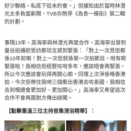
好少聯絡，私底下從未約會。」但據知由於當時林澄
光太多負面新聞，TVB亦煞停《為食一條街》第二輯
的計劃。
事隔13年，高海寧與林澄光再度合作，高海寧出發到
曼谷拍攝前受訪都坦言感到緊張：「對上一次見佢都
係10年前喇！對上一次佢就係第一次拍節目，咁有啲
緊張啦！我相信佢經歷咗咁多年，應該唔會再緊張，
所以今次應該會玩得再開心啲。同埋上次淨係喺香港
拍，今次佢帶住我哋三個衝出香港去咗泰國，我相信
去到嗰邊會更加好、更加開心。」高海寧又希望這次
合作不會再跟對方傳出緋聞。
【點擊重溫三位主持首集浸浴精華】：