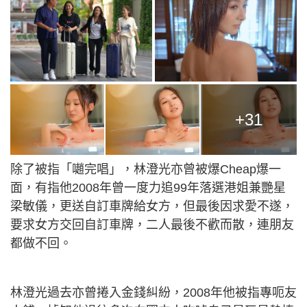
+31
除了被指「𡁻完唱」，林澄光亦曾被爆Cheap爆一
面，有指他2008年曾一度力追99年落選港姐兼艷星
梁敏儀，更送自訂車牌給女方，但最後因求愛不遂，
要求女方交回自訂車牌，二人最後不歡而散，連朋友
都做不回。
林澄光過去亦曾捲入金錢糾紛，2008年他被指專呃友