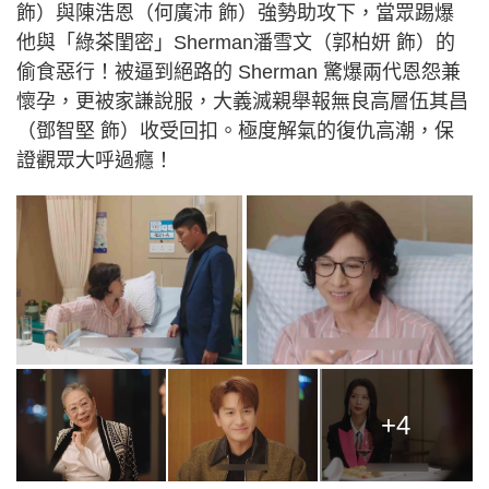
飾）與陳浩恩（何廣沛 飾）強勢助攻下，當眾踢爆
他與「綠茶閨密」Sherman潘雪文（郭柏妍 飾）的
偷食惡行！被逼到絕路的 Sherman 驚爆兩代恩怨兼
懷孕，更被家謙說服，大義滅親舉報無良高層伍其昌
（鄧智堅 飾）收受回扣。極度解氣的復仇高潮，保
證觀眾大呼過癮！
+4