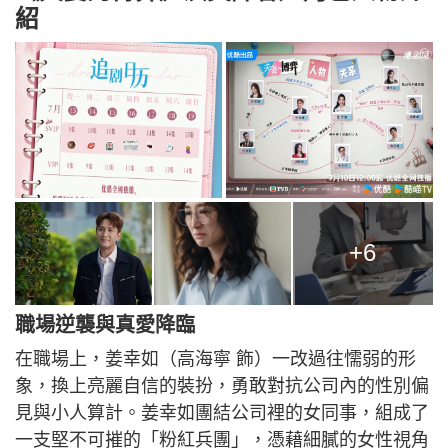
紹
+6
職場逆襲與真愛降臨
在職場上，姜幸如（高海寧 飾）一改過往懦弱的形
象，換上亮麗自信的裝扮，勇敢對抗公司內的性別偏
見與小人算計。姜幸如團結公司裡的女同事，組成了
一支堅不可摧的「粉紅兵團」，憑藉細膩的女性視角