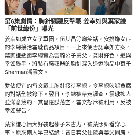
第6集劇情：胸針竊聽反擊戰 姜幸如與葉家謙
「前世緣份」曝光
姜幸如成立女子軍團，伍其昌等睇笑話，安排嫌女症
的李總接洽雲瓏食品項目，一上來便否認幸如方案。
葉家謙透露李總實為雲瓏公子舅父，貪財好色，遂與
幸如聯手，將裝有竊聽器的胸針混入退還物品中寄予
Sherman潘雪文。
愛佔便宜的雪文戴上胸針接待李總，令李總吹噓貪腐
的對話全被錄下。翌日，李總被帶走調查，雲瓏換人
並滿意簽約，其昌陰謀落空。雪文怒斥被利用，反被
幸如警告。
葉家謙心情大好裝起榛子朱古力，被葉熙妍看穿心
事。原來兩人早已結緣：昔日葉父住院與姜父同房，