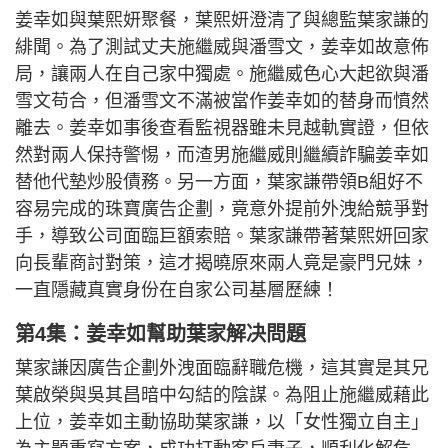
姜幸如與葉熙妍聚餐，葉熙妍澄清了與總監葉家謙的
緋聞。為了測試丈夫施繼威與潘雪文，姜幸如故意佈
局，讓兩人在自己家中獨處。施繼威色心大起欲與潘
雪文苟合，但潘雪文不滿被當作姜幸如的替身而憤然
離去。姜幸如事後查看監視器雖未見越軌實證，但依
然對兩人保持警惕，而渣男施繼威則繼續詐騙姜幸如
替他代墊炒股債務。另一方面，葉家謙帶領B組好不
容易完成的珠寶廣告企劃，竟意外提前外洩給競爭對
手，導致公司面臨巨額索賠。葉家謙帶著葉熙妍回家
向長輩商討對策，這才揭曉原來兩人竟是豪門兄妹，
一直隱藏真實身份在自家公司基層歷練！
第4集：姜幸如幫助葉家解决問題
葉家謙因廣告企劃外洩面臨辭職危機，這其實是其兄
葉啟榮與吳其昌暗中勾結的陰謀。為阻止施繼威藉此
上位，姜幸如主動協助葉家謙，以「女性獨立自主」