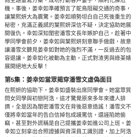
為主題重寫方案，成功打動客戶妻子，順利化解危
機。事後，姜幸如準確預言了鴕鳥阻礙交通的奇事，
讓葉熙妍大為震驚。姜幸如順勢坦白自己死後重生的
秘密，充滿正義感的葉熙妍深信不疑，決定協助她展
開復仇。幸如深知閨密潘雪文長年嫉妒自己，趁著中
學同學會前夕，姜幸如與葉熙妍刻意聯手做戲，故意
讓潘雪文聽見姜幸如對她的強烈不滿，一反過去的包
容退讓。姜幸如化被動為主動，正式對渣男與綠茶婊
展開絕地大反擊！
第5集：姜幸如當眾揭穿潘雪文虛偽面目
在熙妍的協助下，姜幸如盛裝出席同學會。她當眾質
問女同學與初戀阿浩，這才驚覺原來多年來遭人排
擠，全是因為閨密潘雪文在背後惡意造謠！潘雪文不
僅將幸如當年的告白信掉包成謾罵信，還誣陷她偷
竊，甚至對外謊稱是自己提攜姜幸如進公司上班。姜
幸如立刻拿出合照證據與資深員工識別證，加上阿浩