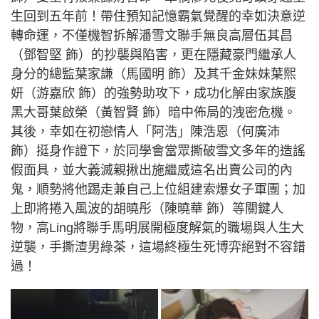
生回到五年前！帶住預知記憶霸氣覺醒的幸如決意逆
轉命運，不僅機智拆解潘雪文聯手無良高層伍其昌
（鄧智堅 飾）的抄襲與陷害，更在隱藏豪門繼承人
身分的總監葉家謙（馬國明 飾）及其千金妹妹葉熙
妍（游嘉欣 飾）的強勢助攻下，成功化解由家族腹
黑大哥葉啟榮（黃智賢 飾）暗中佈局的洩密危機。
其後，幸如在初戀情人「阿浩」陳浩恩（何廣沛
飾）挺身作證下，於同學會當眾撕破雪文多年的造謠
假面具，並大義滅親揪出施繼威這名出賣公司的內
鬼，順勢將他踢走兼自己上位組建索爆女子軍團；加
上即將捲入風波的胡曉彤（陳曉華 飾）等關鍵人
物，高Ling將聯手馬明展開極度解氣的職場與人生大
逆襲，手撕渣男綠茶，這場終極生死博弈絕對不容錯
過！