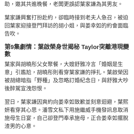
助，邀其共進晚餐，老闆更誤認葉家謙為其男友。
葉家謙興奮打扮赴約，卻臨時接到老夫人急召，被迫
回葉家迎接登門拜訪的胡小姐，與姜幸如的約會面臨
告吹。
第9集劇情：葉啟榮身世揭秘 Taylor突離港現變
數
葉家與胡曉彤父女聚餐，大嫂舒雅冷言「婚姻是生
意」引尷尬，胡曉彤則看穿葉家謙的掙扎。葉啟榮因
被胡總暗指「野種」及忽略訂婚紀念日，與舒雅大吵
後醉駕宣洩怨恨。
翌日，葉家謙因爽約向姜幸如致歉並刻意迴避，葉熙
妍看穿其心思。潘雪文私下用施繼威手機發訊息取消
施母生日宴，自己卻登門奉承施母，正合姜幸如擺脫
渣男的心意。