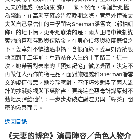
丈夫施繼威（張頴康 飾）一家。然而，命運對她極
為殘酷，在高海寧確診胃癌晚期之際，竟意外撞破丈
夫與自己最信任的中學閨密Sherman潘雪文（郭柏妍
飾）的地下情，更令她崩潰的是，兩人正暗中策劃謀
奪她的巨額存款與保險金。在身心俱疲與極度悲憤之
下，姜幸如不慎遭遇車禍，含恨而終。姜幸如奇蹟般
地回到了五年前，重新站在人生的十字路口。這一
次，她帶著對未來的「預知記憶」徹底覺醒，決定不
再做任人擺佈的犧牲品。面對施繼威和Sherman潘雪
文的虛情假意，她冷靜應對，不僅巧妙避開了兩人設
計的抄襲嫁禍與下藥陷害，更將這些惡毒計謀原封不
動地反彈給他們，一步步撕破這對渣男與「綠茶」閨
密的偽善面具。
返回目錄
《夫妻的博弈》演員陣容／角色人物介