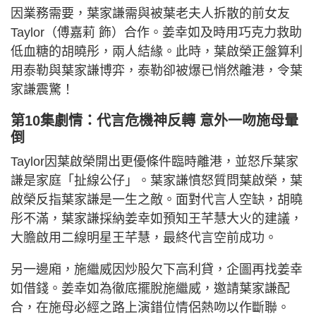
因業務需要，葉家謙需與被葉老夫人拆散的前女友
Taylor（傅嘉莉 飾）合作。姜幸如及時用巧克力救助
低血糖的胡曉彤，兩人結緣。此時，葉啟榮正盤算利
用泰勒與葉家謙博弈，泰勒卻被爆已悄然離港，令葉
家謙震驚！
第10集劇情：代言危機神反轉 意外一吻施母暈
倒
Taylor因葉啟榮開出更優條件臨時離港，並怒斥葉家
謙是家庭「扯線公仔」。葉家謙憤怒質問葉啟榮，葉
啟榮反指葉家謙是一生之敵。面對代言人空缺，胡曉
彤不滿，葉家謙採納姜幸如預知王芊慧大火的建議，
大膽啟用二線明星王芊慧，最終代言空前成功。
另一邊廂，施繼威因炒股欠下高利貸，企圖再找姜幸
如借錢。姜幸如為徹底擺脫施繼威，邀請葉家謙配
合，在施母必經之路上演錯位情侶熱吻以作斷聯。