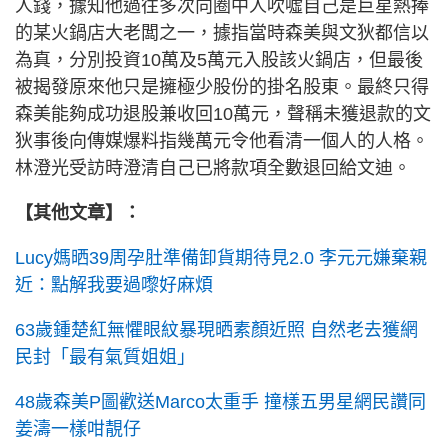
人錢，據知他過往多次向圈中人吹噓自己是巨星熱捧
的某火鍋店大老闆之一，據指當時森美與文狄都信以
為真，分別投資10萬及5萬元入股該火鍋店，但最後
被揭發原來他只是擁極少股份的掛名股東。最終只得
森美能夠成功退股兼收回10萬元，聲稱未獲退款的文
狄事後向傳媒爆料指幾萬元令他看清一個人的人格。
林澄光受訪時澄清自己已將款項全數退回給文迪。
【其他文章】：
Lucy媽晒39周孕肚準備卸貨期待見2.0 李元元嫌棄親
近：點解我要過嚟好麻煩
63歲鍾楚紅無懼眼紋暴現晒素顏近照 自然老去獲網
民封「最有氣質姐姐」
48歲森美P圖歡送Marco太重手 撞樣五男星網民讚同
姜濤一樣咁靚仔