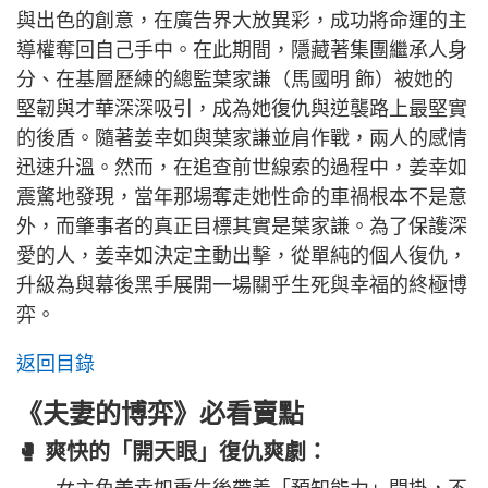
與出色的創意，在廣告界大放異彩，成功將命運的主
導權奪回自己手中。在此期間，隱藏著集團繼承人身
分、在基層歷練的總監葉家謙（馬國明 飾）被她的
堅韌與才華深深吸引，成為她復仇與逆襲路上最堅實
的後盾。隨著姜幸如與葉家謙並肩作戰，兩人的感情
迅速升溫。然而，在追查前世線索的過程中，姜幸如
震驚地發現，當年那場奪走她性命的車禍根本不是意
外，而肇事者的真正目標其實是葉家謙。為了保護深
愛的人，姜幸如決定主動出擊，從單純的個人復仇，
升級為與幕後黑手展開一場關乎生死與幸福的終極博
弈。
返回目錄
《夫妻的博弈》必看賣點
🥊 爽快的「開天眼」復仇爽劇：