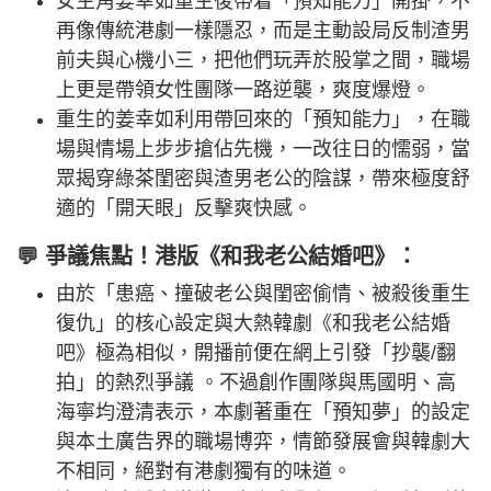
女主角姜幸如重生後帶着「預知能力」開掛，不
再像傳統港劇一樣隱忍，而是主動設局反制渣男
前夫與心機小三，把他們玩弄於股掌之間，職場
上更是帶領女性團隊一路逆襲，爽度爆燈。
重生的姜幸如利用帶回來的「預知能力」，在職
場與情場上步步搶佔先機，一改往日的懦弱，當
眾揭穿綠茶閨密與渣男老公的陰謀，帶來極度舒
適的「開天眼」反擊爽快感。
💬 爭議焦點！港版《和我老公結婚吧》：
由於「患癌、撞破老公與閨密偷情、被殺後重生
復仇」的核心設定與大熱韓劇《和我老公結婚
吧》極為相似，開播前便在網上引發「抄襲/翻
拍」的熱烈爭議 。不過創作團隊與馬國明、高
海寧均澄清表示，本劇著重在「預知夢」的設定
與本土廣告界的職場博弈，情節發展會與韓劇大
不相同，絕對有港劇獨有的味道。