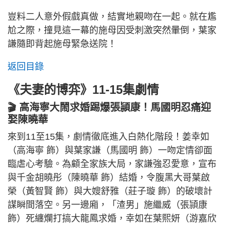
豈料二人意外假戲真做，結實地親吻在一起。就在尷
尬之際，撞見這一幕的施母因受刺激突然暈倒，葉家
謙隨即背起施母緊急送院！
返回目錄
《夫妻的博弈》11-15集劇情
🎬 高海寧大鬧求婚踢爆張頴康！馬國明忍痛迎
娶陳曉華
來到11至15集，劇情徹底進入白熱化階段！姜幸如
（高海寧 飾）與葉家謙（馬國明 飾）一吻定情卻面
臨虐心考驗。為顧全家族大局，家謙強忍愛意，宣布
與千金胡曉彤（陳曉華 飾）結婚，令腹黑大哥葉啟
榮（黃智賢 飾）與大嫂舒雅（莊子璇 飾）的破壞計
謀瞬間落空。另一邊廂，「渣男」施繼威（張頴康
飾）死纏爛打搞大龍鳳求婚，幸如在葉熙妍（游嘉欣