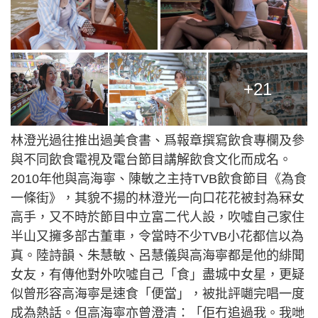
+21
林澄光過往推出過美食書、爲報章撰寫飲食專欄及參
與不同飲食電視及電台節目講解飲食文化而成名。
2010年他與高海寧、陳敏之主持TVB飲食節目《為食
一條街》，其貌不揚的林澄光一向口花花被封為冧女
高手，又不時於節目中立富二代人設，吹噓自己家住
半山又擁多部古董車，令當時不少TVB小花都信以為
真。陸詩韻、朱慧敏、呂慧儀與高海寧都是他的緋聞
女友，有傳他對外吹噓自己「食」盡城中女星，更疑
似曾形容高海寧是速食「便當」，被批評𡁻完唱一度
成為熱話。但高海寧亦曾澄清：「佢冇追過我。我哋