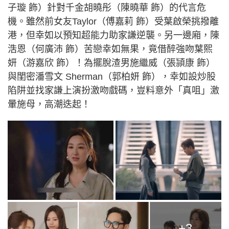
子璇 飾）針對千金胡曉彤（陳曉華 飾）的代言危
機。雖然前女友Taylor（傅嘉莉 飾）受葉啟榮挑撥離
港，但幸如以預知超能力助家謙逆襲。另一邊廂，陳
浩恩（何廣沛 飾）苦戀幸如無果，竟借醉強吻葉熙
妍（游嘉欣 飾）！為擺脫渣男施繼威（張頴康 飾）
與閨密潘雪文 Sherman（郭柏妍 飾），幸如設炒股
陷阱並找家謙上演扮激吻戲碼，豈料意外「真咀」激
暈施母，高潮迭起！
+3