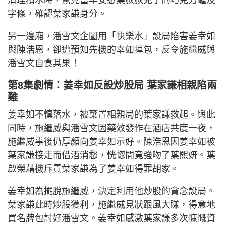
字條，確認葉家謙身分。
另一邊廂，潘雪文企圖用「快樂水」設局陷害姜幸如
與陳浩恩，卻遭預知先機的幸如掉包，反令施繼威與
潘雪文自食其果！
第8集劇情：姜幸如反設炒股局 葉家謙相親陷兩
難
姜幸如不慎落水，被棄置相親局的葉家謙救起。與此
同時，施繼威與潘雪文因藥效發作在酒店共度一夜，
施繼威事後仍厚顏向姜幸如示好。陳浩恩因姜幸如被
葉家謙接走而借酒消愁，恍惚間竟強吻了葉熙妍。葉
啟榮藉機斥責葉家謙為了姜幸如得罪胡家。
姜幸如為擺脫施繼威，決定利用他炒股的貪念設局。
葉家謙此時炒股獲利，施繼威見狀跟風大賺，得意地
買名牌包討好潘雪文。姜幸如感激葉家謙多次慷慨資