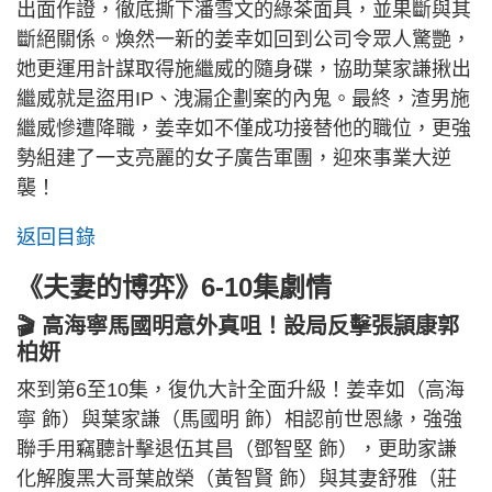
出面作證，徹底撕下潘雪文的綠茶面具，並果斷與其
斷絕關係。煥然一新的姜幸如回到公司令眾人驚艷，
她更運用計謀取得施繼威的隨身碟，協助葉家謙揪出
繼威就是盜用IP、洩漏企劃案的內鬼。最終，渣男施
繼威慘遭降職，姜幸如不僅成功接替他的職位，更強
勢組建了一支亮麗的女子廣告軍團，迎來事業大逆
襲！
返回目錄
《夫妻的博弈》6-10集劇情
🎬 高海寧馬國明意外真咀！設局反擊張頴康郭
柏妍
來到第6至10集，復仇大計全面升級！姜幸如（高海
寧 飾）與葉家謙（馬國明 飾）相認前世恩緣，強強
聯手用竊聽計擊退伍其昌（鄧智堅 飾），更助家謙
化解腹黑大哥葉啟榮（黃智賢 飾）與其妻舒雅（莊