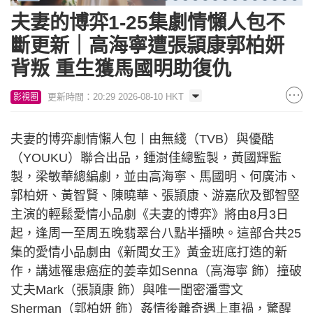
夫妻的博弈1-25集劇情懶人包不
斷更新｜高海寧遭張頴康郭柏妍
背叛 重生獲馬國明助復仇
更新時間：20:29 2026-08-10 HKT
影視圈
夫妻的博弈劇情懶人包丨由無綫（TVB）與優酷
（YOUKU）聯合出品，鍾澍佳總監製，黃國輝監
製，梁敏華總編劇，並由高海寧、馬國明、何廣沛、
郭柏妍、黃智賢、陳曉華、張頴康、游嘉欣及鄧智堅
主演的輕鬆愛情小品劇《夫妻的博弈》將由8月3日
起，逢周一至周五晚翡翠台八點半播映。這部合共25
集的愛情小品劇由《新聞女王》黃金班底打造的新
作，講述罹患癌症的姜幸如Senna（高海寧 飾）撞破
丈夫Mark（張頴康 飾）與唯一閨密潘雪文
Sherman（郭柏妍 飾）姦情後離奇遇上車禍，驚醒