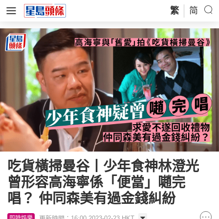
繁
简
吃貨橫掃曼谷丨少年食神林澄光
曾形容高海寧係「便當」𡁻完
唱？ 仲同森美有過金錢糾紛
更新時間：16:00 2023-02-23 HKT
即時娛樂