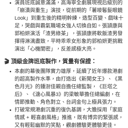
演員班底誠意滿滿，高海寧全劇展現視后級別的
「崩潰與重生」演技，從前期的「薯嘜鬈髮眼鏡
Look」到重生後的精明幹練，造型百變、戲味十
足，哭戲與霸氣職場女強人切換自如。張頴康與
郭柏妍演活「渣男綠茶」，張頴康將軟飯渣男發
揮得淋漓盡致，平時乖乖女形象的郭柏妍更挑戰
演出「心機閨密」，反差感極大亮。
🎬 頂級金牌班底製作，質量有保證：
本劇的幕後團隊實力雄厚，延續了近年爆款港劇
的超高製作水準，由打造出《新聞女王》、《黑
色月光》的鍾澍佳親自擔任總監製，《巨塔之
后》、《溏心風暴3》的梁敏華擔任總編劇，在
情節推動、角色對立、台詞金句上極具張力。
打破常規港劇沉重的復仇基調，大膽採用「家庭
情感 + 輕喜劇風格」推進，既有博弈的緊張感，
又有輕鬆幽默的笑點，觀劇體驗更體驗更佳。