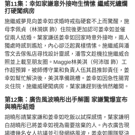
第11集：幸如家謙意外接吻生情愫 繼威死纏爛
打硬闖病房
施繼威夢見向姜幸如求婚時戒指硬套不上而驚醒，施
母李佩貞（林漪娸 飾）住院後更加認可姜幸如並催
促兩人結婚。葉家謙送姜幸如回家時意外接吻，兩人
獨處時感到尷尬，內心卻泛起異樣情愫。施繼威與潘
雪文去傢俬店尋找設計靈感，潘雪文趁機拉施繼威合
照並上載至朋友圈。Maggie林美淇（何沛珈 飾）工
作超預算，被師傅守業和負責人伍其昌推卸責任，姜
幸如幫忙解決後，美淇準備跳槽。姜幸如因急性腸胃
炎住院，施繼威硬闖病房，葉家謙趕到後悄然離開。
第12集：廣告風波曉彤出手解圍 家謙驚爆宣布
與曉彤結婚
胡曉彤請葉家謙和姜幸如吃飯以試探感情，葉家謙明
白胡曉彤已將姜幸如視為需要捨棄的人。內衣廣告現
場遭幾名女人抗議並引發網絡風波，姜幸如團隊堅決