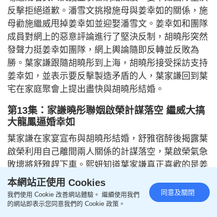
反擊拒絕道歉。潘雪文挑撥施母與姜幸如的關係，施
母勸施繼威甩掉姜幸如並迎娶潘雪文。姜幸如和團隊
成員對網上的惡意評論進行了堅決反制，胡曉彤突然
發聲力挺姜幸如團隊，網上輿論隨即反轉並反敗為
勝。葉家謙跟隨胡曉彤到上海，胡曉彤接受採訪支持
姜幸如，並表示要反擊製造矛盾的人，葉家謙回到葉
宅在家庭聚會上提出盡快與胡曉彤結婚。
第13集：家謙曉彤聯姻啟榮計謀落空 繼威大搞
大龍鳳逼婚幸如
葉家謙在家宴宣布與胡曉彤結婚，舒雅宿醉後揭露葉
啟榮利用自己離間兩人關係的計謀落空，葉啟榮氣急
敗壞將舒雅趕下車。熙妍知道葉家謙真正喜歡的是姜
幸如，如今當眾宣布和胡曉彤結婚，犧牲的是一輩子
本網站正使用 Cookies
的幸福。葉老夫人宣布葉家謙和胡曉彤的婚事，兩人
同意及關閉
我們使用 Cookie 改善網站體驗。 繼續使用我們
在電梯裡決定嘗試在一起。姜幸如和葉家謙分別扔掉
的網站即表示您同意我們的 Cookie 政策。