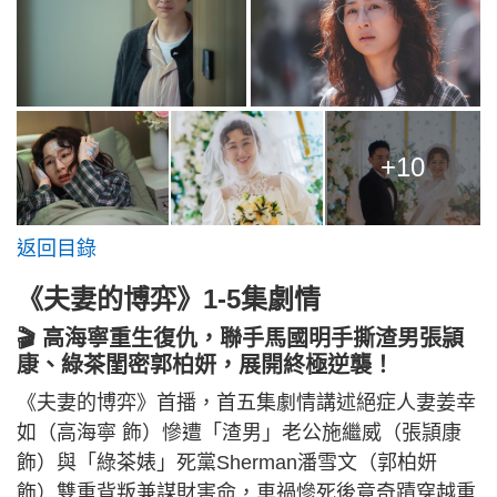
+10
返回目錄
《夫妻的博弈》1-5集劇情
🎬 高海寧重生復仇，聯手馬國明手撕渣男張頴
康、綠茶閨密郭柏妍，展開終極逆襲！
《夫妻的博弈》首播，首五集劇情講述絕症人妻姜幸
如（高海寧 飾）慘遭「渣男」老公施繼威（張頴康
飾）與「綠茶婊」死黨Sherman潘雪文（郭柏妍
飾）雙重背叛兼謀財害命，車禍慘死後竟奇蹟穿越重