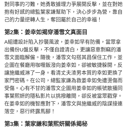
對同事的刁難，她勇敢據理力爭展開反擊，並在對她
抱有好感的總監葉家謙幫助下，決心步步為營，靠自
己的力量逆轉人生，奪回屬於自己的幸福！
第2集：姜幸如揭穿潘雪文真面目
A組遭設計陷入抄襲風波，姜幸如早有防備，當眾拿
出備份U盤反擊，不僅自證清白，更讓惡意剽竊的潘
雪文面臨解僱。隨後，潘雪文勾搭其昌保住工作，並
企圖在餐廳用咖喱飯潑向姜幸如，卻被敏捷躲開，反
讓施繼威淋了一身。看清丈夫渣男本質的幸如更換了
家門密碼。在公司，總監家謙為救姜幸如免遭燙傷而
受傷。心有不甘的潘雪文企圖用姜幸如的帳號散播同
事葉熙妍的隱私影片以挑撥離間，卻反被當眾戳穿。
在姜幸如的機智應對下，潘雪文與施繼威的陰謀接連
落空，惡行終露馬腳！
第3集：葉家謙和葉熙妍關係揭秘