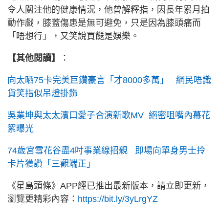
令人關注他的健康情況，他曾解釋指，因長年累月拍
動作戲，膝蓋傷患是無可避免，只是因為膝頭痛而
「唔想行」，又笑說買餸是娛樂。
【其他閱讀】
：
向太晒75卡完美巨鑽豪言「才8000多萬」 網民唔識
貨笑指似吊燈掛飾
吳業坤與太太濱口愛子合演新歌MV 絕密咀嘴內幕花
絮曝光
74歲宮雪花谷盡4吋事業線招親 即場向單身男士拎
卡片獲讚「三觀端正」
《星島頭條》APP經已推出最新版本，請立即更新，
瀏覽更精彩內容：
https://bit.ly/3yLrgYZ