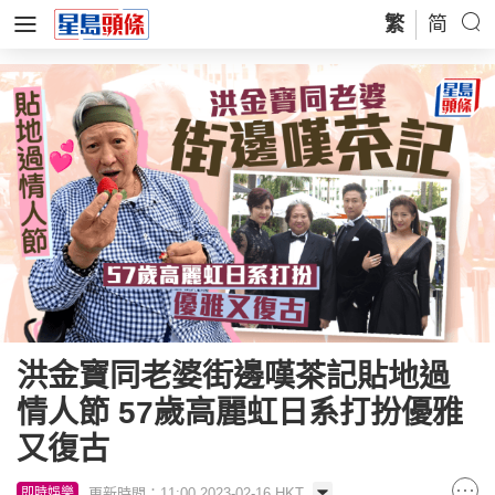
繁
简
洪金寶同老婆街邊嘆茶記貼地過
情人節 57歲高麗虹日系打扮優雅
又復古
更新時間：11:00 2023-02-16 HKT
即時娛樂