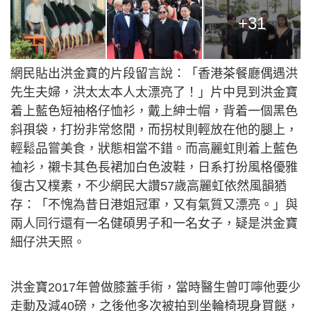
+31
網民貼出洪金寶的片段留言說：「香港茶餐廳偶遇洪
先生夫婦，洪太太本人太漂亮了！」片中見到洪金寶
着上藍色短袖格仔恤衫，戴上紳士帽，背着一個黑色
斜孭袋，打扮非常悠閒，而拐杖則輕放在他的腿上，
輕鬆品嘗美食，狀態相當不錯。而高麗虹則着上藍色
裇衫，襯卡其色長裙加白色波鞋，日系打扮風格優雅
復古又樸素，不少網民大讚57歲高麗虹依然風韻猶
存：「不愧為昔日港姐冠軍，又有氣質又漂亮。」與
兩人同行還有一名健碩男子和一名女子，疑是洪金寶
細仔洪天照。
洪金寶2017年曾做膝蓋手術，當時醫生曾叮嚀他要少
走動及減40磅，之後他多次被拍到坐輪椅現身買餸，