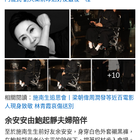
+10
相關閱讀：
施南生追思會丨梁朝偉周潤發等近百電影
人現身致敬 林青霞哀傷送別
余安安由鮑起靜夫婦陪伴
至於施南生生前好友余安安，身穿白色外套襯黑褲，