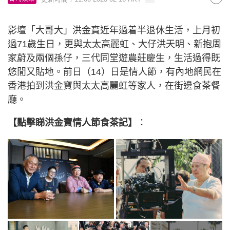
影壇「大哥大」洪金寶近年過着半退休生活，上月初
過71歲生日，更與太太高麗虹、大仔洪天明、新抱周
家蔚及兩個孫仔，三代同堂遊農莊慶生，生活過得既
悠閒又貼地。前日（14）日是情人節，有內地網民在
香港拍到洪金寶與太太高麗虹等家人，在街邊食茶餐
廳。
【點擊睇洪金寶情人節食茶記】
：