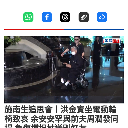
Loaded
:
Unmute
81.56%
施南生追思會丨洪金寶坐電動輪
椅致哀 余安安罕與前夫周潤發同