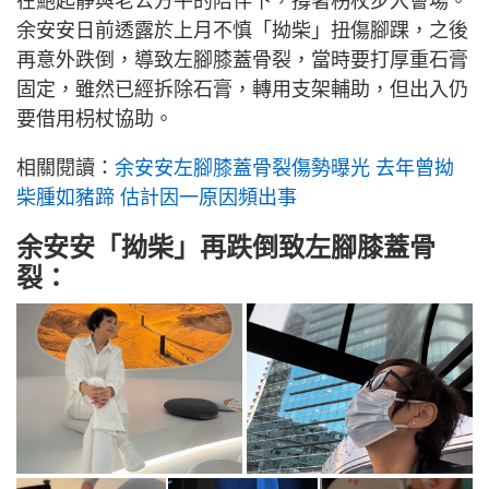
在鮑起靜與老公方平的陪伴下，撐著枴杖步入會場。
余安安日前透露於上月不慎「拗柴」扭傷腳踝，之後
再意外跌倒，導致左腳膝蓋骨裂，當時要打厚重石膏
固定，雖然已經拆除石膏，轉用支架輔助，但出入仍
要借用枴杖協助。
相關閱讀：
余安安左腳膝蓋骨裂傷勢曝光 去年曾拗
柴腫如豬蹄 估計因一原因頻出事
余安安「拗柴」再跌倒致左腳膝蓋骨
裂：