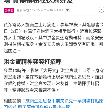
場 負傷撐枴杖送別好友
更新時間：12:25 2026-08-02 HKT
影視圈
資深電影人施南生上月病逝，享年75歲，其追思會今
日（2日）在灣仔君悅酒店大禮堂舉行，近百位演藝
界人士到場致哀。其中洪金寶坐電動輪椅，而余安安
則撐住枴杖現身。余安安與前夫周潤發罕有同場，引
起關注。
洪金寶精神奕奕打招呼
今早10時許，影壇「大哥大」洪金寶戴上口罩，身穿
素黑服飾，坐在電動輪椅上現身施南生追思會。面對
守候的傳媒，洪金寶表現非常友善，主動揮手打招
呼，精神狀態看來相當不俗。
相關閱讀：
施南生追思會丨前夫徐克一早到場打點閉
門儀式 劉天蘭俞琤送好友最後一程