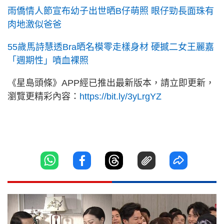
雨僑情人節宣布幼子出世晒B仔萌照 眼仔勁長面珠有
肉地激似爸爸
55歲馬詩慧透Bra晒名模零走樣身材 硬撼二女王麗嘉
「週期性」噴血裸照
《星島頭條》APP經已推出最新版本，請立即更新，
瀏覽更精彩內容：
https://bit.ly/3yLrgYZ