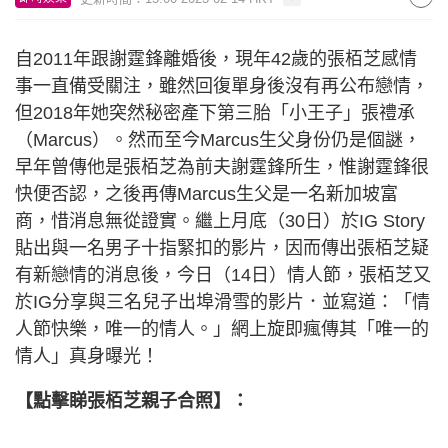
自2011年跟謝霆鋒離婚後，現年42歲的張栢芝感情
事一直備受關注，雖然回復單身後沒有再公布戀情，
但2018年她突然秘密產下第三胎「小王子」張禮承
（Marcus）。然而至今Marcus生父身份仍是個謎，
早年曾傳他是張栢芝為前夫謝霆鋒所生，惟謝霆鋒很
快便否認，之後再傳Marcus生父是一名新加坡富
商，惜消息無從證實。繼上月底（30日）於IG Story
貼出與一名男子十指緊扣的影片，因而傳出張栢芝疑
有新戀情的消息後，今日（14日）情人節，張栢芝又
於IG分享與三名兒子出埠滑雪的影片．並寫道：「情
人節快樂，唯一的情人。」網上旋即瘋傳其「唯一的
情人」真身曝光！
【點擊睇張栢芝親子合照】：