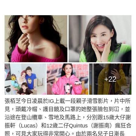
+22
張栢芝今日凌晨於IG上載一段親子滑雪影片，片中所
見，頭戴冷帽、護目鏡及口罩的她整張臉包到冚，並
沿途在登山纜車、雪地及馬路上，分別跟15歲大仔謝
振軒（Lucas）和12歲二仔Quintus（謝振南）瘋狂合
照，可見大家玩得非常開心。由於兩名兒子日漸長