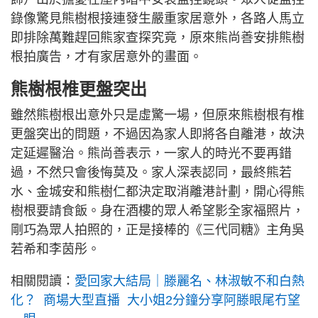
錄像驚見熊樹根接連發生嚴重家居意外，各路人馬立
即排除萬難趕回熊家查探究竟，原來熊尚善安排熊樹
根拍廣告，才有家居意外的畫面。
熊樹根椎更盤突出
雖然熊樹根出意外只是虛驚一場，但原來熊樹根有椎
更盤突出的問題，不過因為家人即將各自離港，故決
定延遲醫治。熊尚善表示，一家人的時光不要再錯
過，不然只會後悔莫及。家人深表認同，最終熊若
水、金城安和熊樹仁都決定取消離港計劃，開心得熊
樹根要請食飯。身在酒樓的眾人希望影全家福照片，
剛巧為眾人拍照的，正是接棒的《三代同糖》主角吳
若希和李茵彤。
相關閱讀：
愛回家大結局｜滕麗名、林淑敏不和白熱
化？ 商場大型直播 大小姐2分鐘分享阿滕眼尾冇望