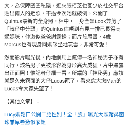
大，為保障囝囝私隱，近來張栢芝也甚少於社交平台
貼出兩人的近照，不過今次她就破例，公開了
Quintus最新的全身照，相中，一身全黑Look兼剪了
「韓仔中分頭」的Quintus估唔到冇見一排已長得高
過媽咪，仲激似爸爸謝霆鋒；而片段尾聲，4歲
Marcus也有現身同媽咪坐地玩雪，非常可愛！
然而影片曝光後，內地網馬上瘋傳一名神秘男子亦有
同行，該名男子更被形容為身形高大威猛，片中還露
出正面照！惟記者仔細一看，所謂的「神秘男」應該
就是久未露面的大仔Lucas罷了，看來愈大愈Man的
Lucas令大家失望了！
【其他文章】：
Lucy媽鬆口公開二胎性別！全「臉」曝光大頭豬鼻面
珠兼厚唇激似家姐