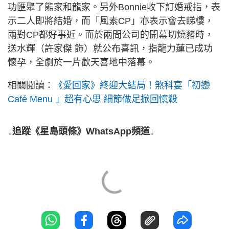
功匯聚了熊家和龍家。另外Bonnie收下訂婚戒指，表
示二人即將結婚，而「風素CP」亦表示會去睇樓，
兩對CP都好事近。而於兩間公司的開幕切燒豬時，
送水輝（許家傑 飾）就公布喜訊，指龍力蓮已成功
懷孕，全劇於一片歡天喜地中落幕。
相關閱讀：
《愛回家》終迎大結局！煞科宴「初戀
Café Menu 」超有心思 細節做足掀回憶殺
↓追蹤《星島頭條》WhatsApp頻道↓