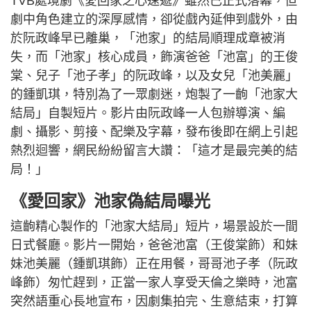
TVB處境劇《愛回家之心速遞》雖然已正式落幕，但
劇中角色建立的深厚感情，卻從戲內延伸到戲外，由
於阮政峰早已離巢，「池家」的結局順理成章被消
失，而「池家」核心成員，飾演爸爸「池富」的王俊
棠、兒子「池子孝」的阮政峰，以及女兒「池美麗」
的鍾凱琪，特別為了一眾劇迷，炮製了一齣「池家大
結局」自製短片。影片由阮政峰一人包辦導演、編
劇、攝影、剪接、配樂及字幕，發布後即在網上引起
熱烈迴響，網民紛紛留言大讚：「這才是最完美的結
局！」
《愛回家》池家偽結局曝光
這齣精心製作的「池家大結局」短片，場景設於一間
日式餐廳。影片一開始，爸爸池富（王俊棠飾）和妹
妹池美麗（鍾凱琪飾）正在用餐，哥哥池子孝（阮政
峰飾）匆忙趕到，正當一家人享受天倫之樂時，池富
突然語重心長地宣布，因劇集拍完、生意結束，打算