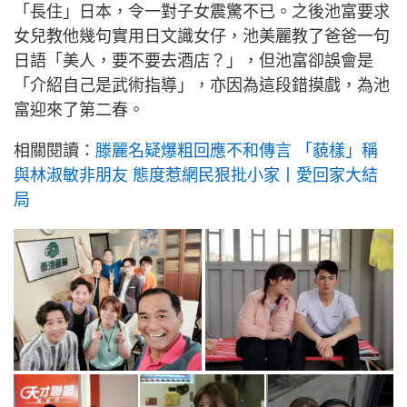
「長住」日本，令一對子女震驚不已。之後池富要求
女兒教他幾句實用日文識女仔，池美麗教了爸爸一句
日語「美人，要不要去酒店？」，但池富卻誤會是
「介紹自己是武術指導」，亦因為這段錯摸戲，為池
富迎來了第二春。
相關閱讀：
滕麗名疑爆粗回應不和傳言 「藐樣」稱
與林淑敏非朋友 態度惹網民狠批小家丨愛回家大結
局