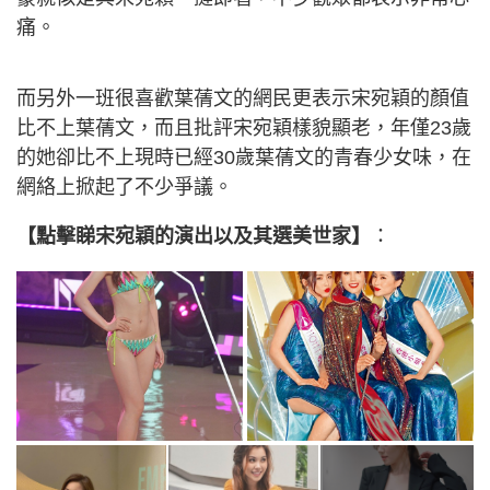
痛。
而另外一班很喜歡葉蒨文的網民更表示宋宛穎的顏值
比不上葉蒨文，而且批評宋宛穎樣貌顯老，年僅23歲
的她卻比不上現時已經30歲葉蒨文的青春少女味，在
網絡上掀起了不少爭議。
【點擊睇宋宛穎的演出以及其選美世家】
：