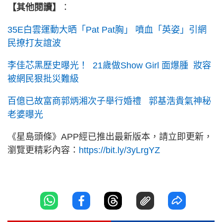
【其他閱讀】
：
35E白雲運動大晒「Pat Pat胸」 噴血「英姿」引網
民撩打友誼波
李佳芯黑歷史曝光！ 21歲做Show Girl 面爆腫 妝容
被網民狠批災難級
百億已故富商郭炳湘次子舉行婚禮 郭基浩貴氣神秘
老婆曝光
《星島頭條》APP經已推出最新版本，請立即更新，
瀏覽更精彩內容：
https://bit.ly/3yLrgYZ