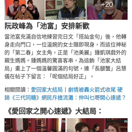
+20
阮政峰為「池富」安排新歡
當池富充滿自信地練習完日文「搭訕金句」後，他轉
身走向門口，一位溫婉的女士隨即現身，而這位神秘
的「第二春」女主角，正是「池美麗」鍾凱琪戲外的
親生媽媽。鍾媽媽的驚喜客串，為這齣「池家大結
局」畫上了一個溫馨圓滿的句號，連「長腿蟹」呂慧
儀在帖子下留言：「呢個結局好正」。
相關閱讀：
愛回家大結局丨劇情被轟火箭式收尾 硬
銷《三代同糖》網民斥揸流灘：仲叫乜嘢開心速遞？
《愛回家之開心速遞》大結局：