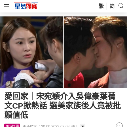
繁
简
愛回家｜宋宛穎介入吳偉豪葉蒨
文CP掀熱話 選美家族後人竟被批
顏值低
更新時間：20:00 2023-02-08 HKT
即時娛樂