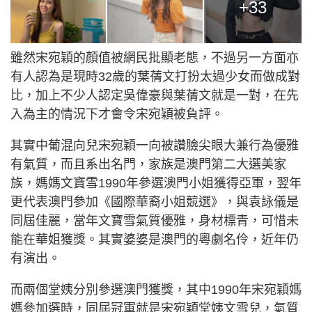
+33
雖然宋宛穎的顏值被網民批顯老態，不過另一方面亦
有人認為是現時32歲的葉蒨文打扮太過少女而做成對
比，加上不少人認定吳偉豪與葉蒨文就是一對，在先
入為主的情況下才會令宋宛穎被負評。
其實中葡混向兒宋宛穎一向被讚臉尖眼大兼行為優雅
有氣質，而且系出名門，家族是澳門第二大選美家
族，媽媽文寶雪1990年參選澳門小姐獲得亞軍，翌年
更代表澳門參加《國際華裔小姐競選》，與袁詠儀是
同屆佳麗，當年文寶雪氣質優雅，身材標青，可惜未
能在華姐獲獎。其實婆婆是澳門的粵劇名伶，近年仍
有演出。
而兩個堂姨分別參選澳門獲獎，其中1990年宋宛穎媽
媽參加選時，同屆冠軍就是宋宛穎堂姨文雪兒，氣質