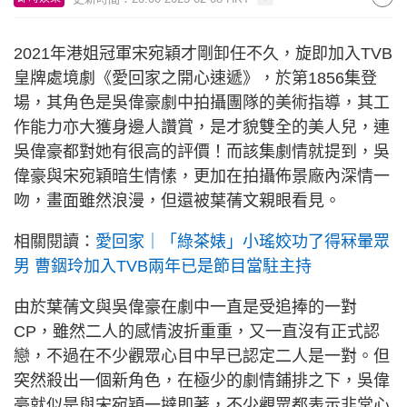
2021年港姐冠軍宋宛穎才剛卸任不久，旋即加入TVB
皇牌處境劇《愛回家之開心速遞》，於第1856集登
場，其角色是吳偉豪劇中拍攝團隊的美術指導，其工
作能力亦大獲身邊人讚賞，是才貌雙全的美人兒，連
吳偉豪都對她有很高的評價！而該集劇情就提到，吳
偉豪與宋宛穎暗生情愫，更加在拍攝佈景廠內深情一
吻，畫面雖然浪漫，但還被葉蒨文親眼看見。
相關閱讀：
愛回家｜「綠茶婊」小瑤姣功了得冧暈眾
男 曹銦玲加入TVB兩年已是節目當駐主持
由於葉蒨文與吳偉豪在劇中一直是受追捧的一對
CP，雖然二人的感情波折重重，又一直沒有正式認
戀，不過在不少觀眾心目中早已認定二人是一對。但
突然殺出一個新角色，在極少的劇情鋪排之下，吳偉
豪就似是與宋宛穎一撻即著，不少觀眾都表示非常心