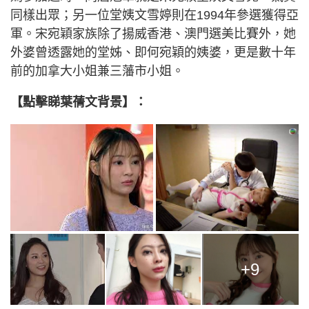
同樣出眾；另一位堂姨文雪婷則在1994年參選獲得亞
軍。宋宛穎家族除了揚威香港、澳門選美比賽外，她
外婆曾透露她的堂姊、即何宛穎的姨婆，更是數十年
前的加拿大小姐兼三藩市小姐。
【點擊睇葉蒨文背景】：
+9