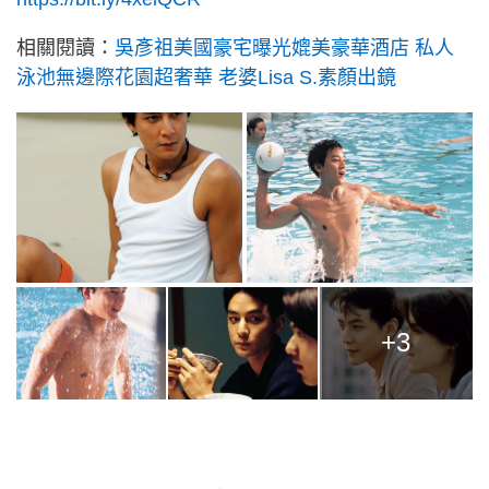
相關閱讀：
吳彥祖美國豪宅曝光媲美豪華酒店 私人
泳池無邊際花園超奢華 老婆Lisa S.素顏出鏡
+3