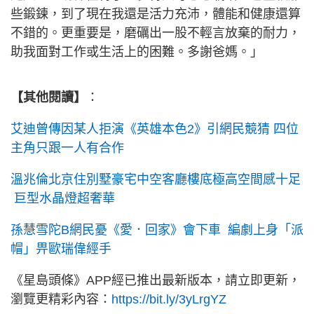
些鍛鍊，到了現在我還是活力充沛，體能和健康還算
不錯的。更重要是，磨礪出一股不輕言放棄的耐力，
助我面對工作或生活上的困難。多謝爸媽。」
【其他閱讀】
：
艾迪曾傳因某人拒演《英雄本色2》引網民競猜 四位
主角只跟一人有合作
溫兆倫北京住別墅豪宅中空客廳樓底極高空間感十足
巨型水晶燈超奢華
孫慧雪陀B網民憂《愛．回家》會下車 編劇上身「派
帽」畀歐瑞偉經手
《星島頭條》APP經已推出最新版本，請立即更新，
瀏覽更精彩內容：
https://bit.ly/3yLrgYZ