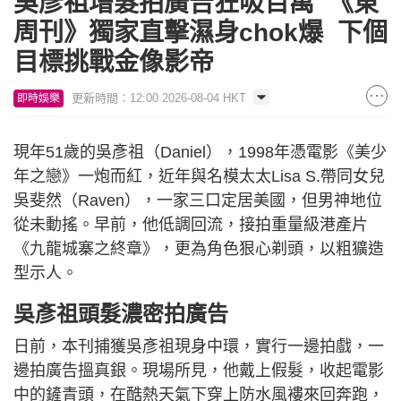
吳彥祖增髮拍廣告狂吸百萬 《東
周刊》獨家直擊濕身chok爆 下個
目標挑戰金像影帝
更新時間：12:00 2026-08-04 HKT
即時娛樂
現年51歲的吳彥祖（Daniel），1998年憑電影《美少
年之戀》一炮而紅，近年與名模太太Lisa S.帶同女兒
吳斐然（Raven），一家三口定居美國，但男神地位
從未動搖。早前，他低調回流，接拍重量級港產片
《九龍城寨之終章》，更為角色狠心剃頭，以粗獷造
型示人。
吳彥祖頭髮濃密拍廣告
日前，本刊捕獲吳彥祖現身中環，實行一邊拍戲，一
邊拍廣告搵真銀。現場所見，他戴上假髮，收起電影
中的鏟青頭，在酷熱天氣下穿上防水風褸來回奔跑，