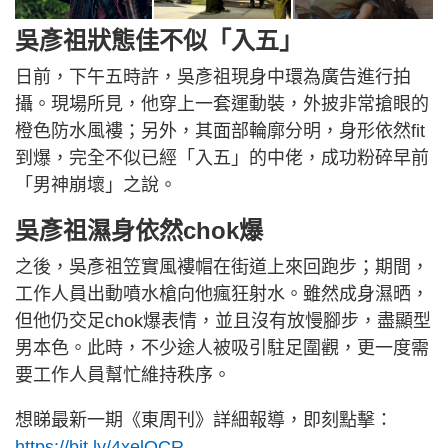
吳彥祖狀態佳不似「入五」
日前，下午五時許，吳彥祖現身中環為廣告進行拍
攝。現場所見，他穿上一套運動裝，外披非常搶眼的
橙色防水風褸；另外，其面部輪廓分明，身形依然fit
到爆，完全不似已經「入五」的中佬，成功粉碎早前
「男神崩壞」之說。
吳彥祖濕身依然chok爆
之後，吳彥祖笠實風褸帽在街道上來回跑步；期間，
工作人員出動噴水槍向他瘋狂射水。雖然成身濕晒，
但他仍交足chok爆表情，並且沒有放慢腳步，盡顯型
男本色。此時，不少途人被吸引駐足圍觀，更一度需
要工作人員幫忙維持秩序。
想睇最新一期《東周刊》詳細報導，即刻點擊：
https://bit.ly/4xelQCR