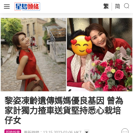
繁
简
黎姿凍齡遺傳媽媽優良基因 曾為
家計獨力揸車送貨堅持悉心栽培
仔女
更新時間：13:15 2023-02-06 HKT
即時娛樂