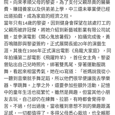
院。向來孝順父母的黎姿，為了支付父親昂貴的醫藥
費、賺錢養家以及供弟弟上學，中三還未畢業便已經
出道拍戲，成為家庭的經濟之柱。
當年只有14歲的黎姿，因到健身會探望在該處打工的
父親而被許冠傑，將她介紹到新藝城影業有限公司試
鏡，並參演電影《開心鬼放暑假》，拍攝完成後，黃
百鳴隨即與黎姿簽約，正式展開長逾20年的演藝生
涯。其後在1986年正式演出電影《烏龍大家庭》，同
年拍攝第二部電影《飛躍羚羊》，首任女主角。黎姿
曾貼出自己兒時照片，綁著雙馬尾、穿著運動服跳
舞，看起來相當秀氣，她在IG寫道：「爸媽說我從小
一聽到音樂就手舞足蹈，所以他們很早便讓我去學樂
器、學跳舞。上學之外，還要參加些額外活動，記憶
中的童年生活也挺繁忙。雖然是興趣，但當其他小朋
友去玩，自己卻仍在練舞、拉筋，有時都會覺得辛
苦。不過，付出過後，當收穫到意想不到的樂趣跟滿
足感，一切都值得了。多得父母悉心栽培，也全賴那