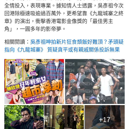
全情投入，表現專業。據知情人士透露，吳彥祖今次
回港除極速吸逾過百萬外，更希望靠《九龍城寨之終
章》的演出，衝擊香港電影金像獎的「最佳男主
角」，一圓多年的影帝夢。
相關閱讀：
吳彥祖呻拍新片狂食頹飯好難頂？矛頭疑
指向《九龍城寨》 質疑貪平或有親戚關係投訴無果
+17