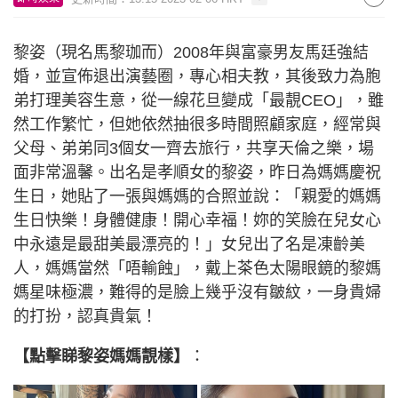
黎姿（現名馬黎珈而）2008年與富豪男友馬廷強結
婚，並宣佈退出演藝圈，專心相夫教，其後致力為胞
弟打理美容生意，從一線花旦變成「最靚CEO」，雖
然工作繁忙，但她依然抽很多時間照顧家庭，經常與
父母、弟弟同3個女一齊去旅行，共享天倫之樂，場
面非常溫馨。出名是孝順女的黎姿，昨日為媽媽慶祝
生日，她貼了一張與媽媽的合照並說：「親愛的媽媽
生日快樂！身體健康！開心幸福！妳的笑臉在兒女心
中永遠是最甜美最漂亮的！」女兒出了名是凍齡美
人，媽媽當然「唔輸蝕」，戴上茶色太陽眼鏡的黎媽
媽星味極濃，難得的是臉上幾乎沒有皺紋，一身貴婦
的打扮，認真貴氣！
【點擊睇黎姿媽媽靚樣】
：