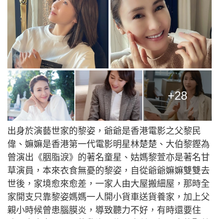
+28
出身於演藝世家的黎姿，爺爺是香港電影之父黎民
偉、嫲嫲是香港第一代電影明星林楚楚、大伯黎鏗為
曾演出《胭脂淚》的著名童星、姑媽黎萱亦是著名甘
草演員，本來衣食無憂的黎姿，自從爺爺嫲嫲雙雙去
世後，家境愈來愈差，一家人由大屋搬細屋，那時全
家開支只靠黎姿媽媽一人開小貨車送貨養家，加上父
親小時候曾患腦膜炎，導致聽力不好，有時還要住