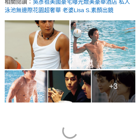
相關閱讀：
吳彥祖美國豪宅曝光媲美豪華酒店 私人
泳池無邊際花園超奢華 老婆Lisa S.素顏出鏡
+3