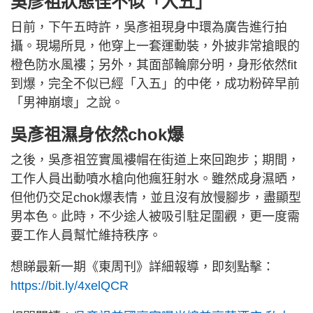
吳彥祖狀態佳不似「入五」
日前，下午五時許，吳彥祖現身中環為廣告進行拍
攝。現場所見，他穿上一套運動裝，外披非常搶眼的
橙色防水風褸；另外，其面部輪廓分明，身形依然fit
到爆，完全不似已經「入五」的中佬，成功粉碎早前
「男神崩壞」之說。
吳彥祖濕身依然chok爆
之後，吳彥祖笠實風褸帽在街道上來回跑步；期間，
工作人員出動噴水槍向他瘋狂射水。雖然成身濕晒，
但他仍交足chok爆表情，並且沒有放慢腳步，盡顯型
男本色。此時，不少途人被吸引駐足圍觀，更一度需
要工作人員幫忙維持秩序。
想睇最新一期《東周刊》詳細報導，即刻點擊：
https://bit.ly/4xelQCR