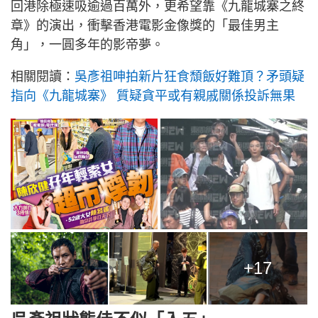
回港除極速吸逾過百萬外，更希望靠《九龍城寨之終
章》的演出，衝擊香港電影金像獎的「最佳男主
角」，一圓多年的影帝夢。
相關閱讀：
吳彥祖呻拍新片狂食頹飯好難頂？矛頭疑
指向《九龍城寨》 質疑貪平或有親戚關係投訴無果
+17