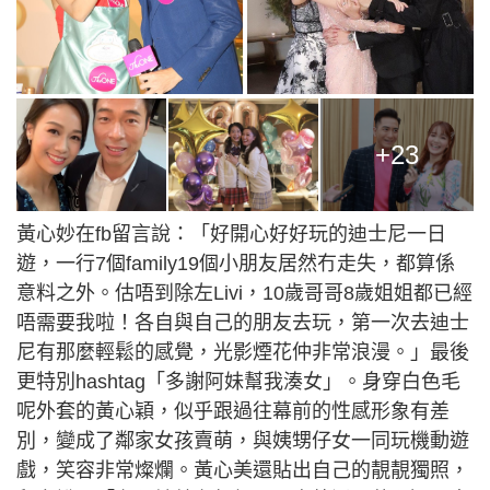
+23
黃心妙在fb留言說：「好開心好好玩的迪士尼一日
遊，一行7個family19個小朋友居然冇走失，都算係
意料之外。估唔到除左Livi，10歲哥哥8歲姐姐都已經
唔需要我啦！各自與自己的朋友去玩，第一次去迪士
尼有那麼輕鬆的感覺，光影煙花仲非常浪漫。」最後
更特別hashtag「多謝阿妹幫我湊女」。身穿白色毛
呢外套的黃心穎，似乎跟過往幕前的性感形象有差
別，變成了鄰家女孩賣萌，與姨甥仔女一同玩機動遊
戲，笑容非常燦爛。黃心美還貼出自己的靚靚獨照，