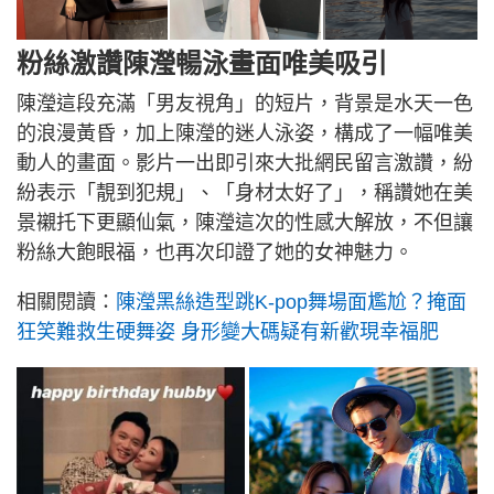
粉絲激讚陳瀅暢泳畫面唯美吸引
陳瀅這段充滿「男友視角」的短片，背景是水天一色
的浪漫黃昏，加上陳瀅的迷人泳姿，構成了一幅唯美
動人的畫面。影片一出即引來大批網民留言激讚，紛
紛表示「靚到犯規」、「身材太好了」，稱讚她在美
景襯托下更顯仙氣，陳瀅這次的性感大解放，不但讓
粉絲大飽眼福，也再次印證了她的女神魅力。
相關閱讀：
陳瀅黑絲造型跳K-pop舞場面尷尬？掩面
狂笑難救生硬舞姿 身形變大碼疑有新歡現幸福肥