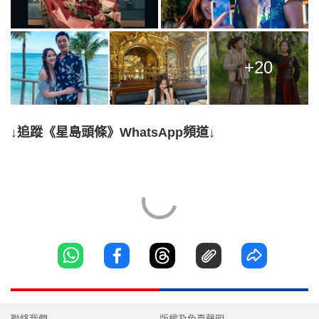
+20
↓追蹤《星島頭條》WhatsApp頻道↓
聯絡我們
版權及免責聲明