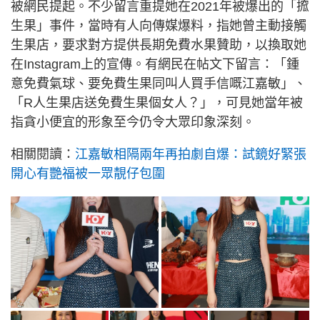
被網民提起。不少留言重提她在2021年被爆出的「搲
生果」事件，當時有人向傳媒爆料，指她曾主動接觸
生果店，要求對方提供長期免費水果贊助，以換取她
在Instagram上的宣傳。有網民在帖文下留言：「鍾
意免費氣球、要免費生果同叫人買手信嘅江嘉敏」、
「R人生果店送免費生果個女人？」，可見她當年被
指貪小便宜的形象至今仍令大眾印象深刻。
相關閱讀：
江嘉敏相隔兩年再拍劇自爆：試鏡好緊張
開心有艷福被一眾靚仔包圍