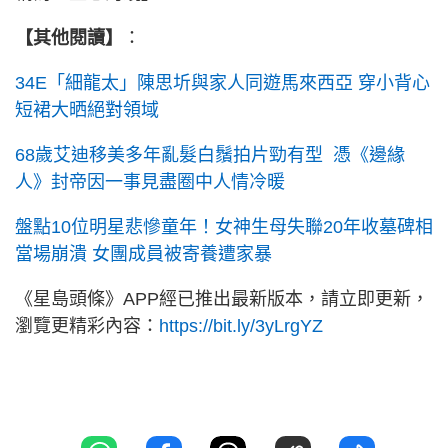
【其他閱讀】
：
34E「細龍太」陳思圻與家人同遊馬來西亞 穿小背心
短裙大晒絕對領域
68歲艾迪移美多年亂髮白鬚拍片勁有型 憑《邊緣
人》封帝因一事見盡圈中人情冷暖
盤點10位明星悲慘童年！女神生母失聯20年收墓碑相
當場崩潰 女團成員被寄養遭家暴
《星島頭條》APP經已推出最新版本，請立即更新，
瀏覽更精彩內容：
https://bit.ly/3yLrgYZ