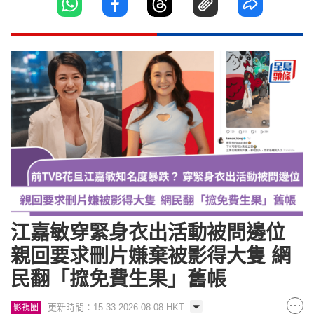
江嘉敏穿緊身衣出活動被問邊位
親回要求刪片嫌棄被影得大隻 網
民翻「搲免費生果」舊帳
更新時間：15:33 2026-08-08 HKT
影視圈