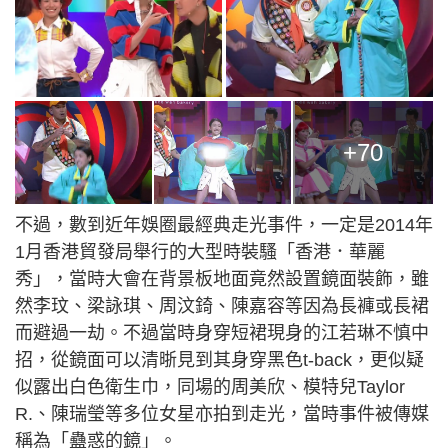
+70
不過，數到近年娛圈最經典走光事件，一定是2014年
1月香港貿發局舉行的大型時裝騷「香港．華麗
秀」，當時大會在背景板地面竟然設置鏡面裝飾，雖
然李玟、梁詠琪、周汶錡、陳嘉容等因為長褲或長裙
而避過一劫。不過當時身穿短裙現身的江若琳不慎中
招，從鏡面可以清晣見到其身穿黑色t-back，更似疑
似露出白色衛生巾，同場的周美欣、模特兒Taylor
R.、陳瑞瑩等多位女星亦拍到走光，當時事件被傳媒
稱為「蠱惑的鏡」。