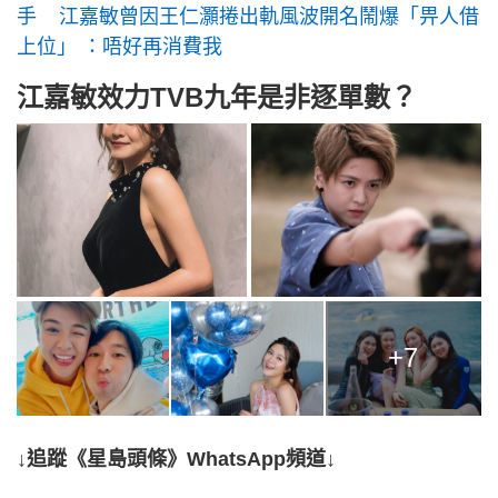
手 江嘉敏曾因王仁灝捲出軌風波開名鬧爆「畀人借
上位」 ：唔好再消費我
江嘉敏效力TVB九年是非逐單數？
+7
↓追蹤《星島頭條》WhatsApp頻道↓