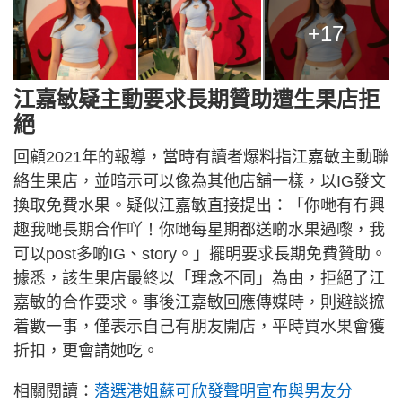
+17
江嘉敏疑主動要求長期贊助遭生果店拒
絕
回顧2021年的報導，當時有讀者爆料指江嘉敏主動聯
絡生果店，並暗示可以像為其他店舖一樣，以IG發文
換取免費水果。疑似江嘉敏直接提出：「你哋有冇興
趣我哋長期合作吖！你哋每星期都送啲水果過嚟，我
可以post多啲IG、story。」擺明要求長期免費贊助。
據悉，該生果店最終以「理念不同」為由，拒絕了江
嘉敏的合作要求。事後江嘉敏回應傳媒時，則避談搲
着數一事，僅表示自己有朋友開店，平時買水果會獲
折扣，更會請她吃。
相關閱讀：
落選港姐蘇可欣發聲明宣布與男友分