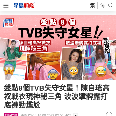
繁
简
盤點8個TVB失守女星！陳自瑤高
衩戰衣現神秘三角 波波擘髀露打
底褲勁尷尬
更新時間：19:00 2023-02-04 HKT
即時娛樂