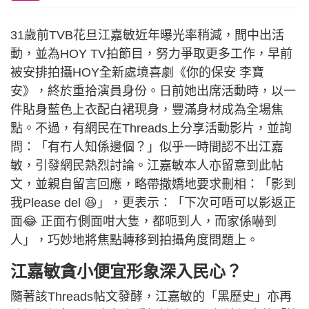
31歲前TVB花旦江嘉敏近年曝光率稍減，間中出活
動，並為HOY TV拍節目，努力爭取更多工作，早前
被安排拍攝HOY全新處境喜劇《你的保安 李寶
安》，終於重拾演員身份。日前她出席活動時，以一
件貼身藍色上衣配白裙現身，豐滿身材成為全場焦
點。不過，有網民在Threads上分享活動影片，並詢
問：「有冇人知係邊個？」似乎一時間認不出江嘉
敏，引發網民熱烈討論。江嘉敏本人亦留意到此帖
文，並親自留言回應，略帶撒嬌地要求刪相：「影到
我Please del 😆」，更表示：「下次可唔可以影返正
面😂 正面冇側面咁大隻，都呃到人，而家係嚇到
人」，巧妙地將焦點轉移到拍攝角度問題上。
江嘉敏貪小便宜形象深入民心？
隨著該Threads帖文發酵，江嘉敏的「黑歷史」亦再