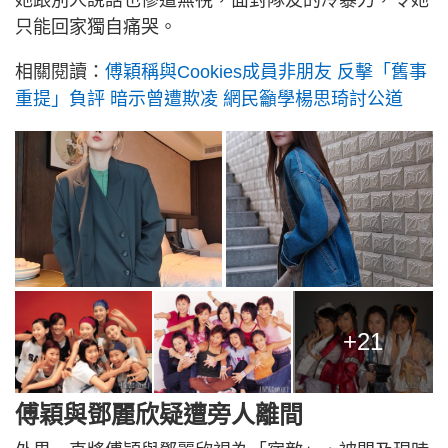
她跟別人說話也慘遭無視，面對隊友的冷暴力，令她
只能回家獨自痛哭。
相關閱讀：
傅穎稱與Cookies成員非朋友 反擊「舊事
重提」負評 暗示曾遭欺凌 網民籲學楊思琦討公道
+21
傅穎與鄧麗欣疑遭旁人離間