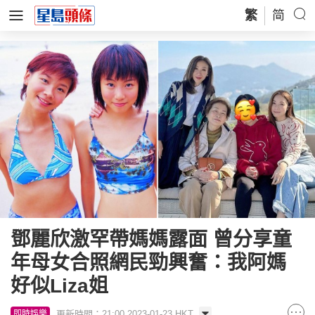
繁
简
鄧麗欣激罕帶媽媽露面 曾分享童
年母女合照網民勁興奮：我阿媽
好似Liza姐
更新時間：21:00 2023-01-23 HKT
即時娛樂