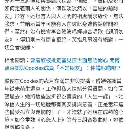
外界一直將傅穎與鄧麗欣視為「宿敵」，被問及現時
如何定義兩人的關係，傅穎淡淡然以「曾經的前隊
友」形容。她坦言人與人之間的相處講求緣份，無法
強求，並暗示當年可能有人在彼此身邊傳話離間她
們。至於有沒有機會再合體演唱經典合唱歌《親朋勿
友》，傅穎則未有斷言拒絕，笑指凡事沒有絕對，一
切全看機緣。
相關閱讀：
鄧麗欣被批走音見慣世面無唔開心 聞傅
穎直認與Cookies成員「不是朋友」：仲講呢啲嘢？
縱使在Cookies的歲月充滿是非與排擠，傅穎強調當
年從未萌生退意，工作與私人情緒分得很開。如今回
望過去，她將這些波折視為寶貴的「人生一課」。她
深信人生的一切經歷都有其安排與意義，正是當年這
些備受孤立與迷惘的日子，才造就了她現在成熟的心
境。如今重聽《心急人上》等昔日組合歌曲時，她依
然感觸良多。