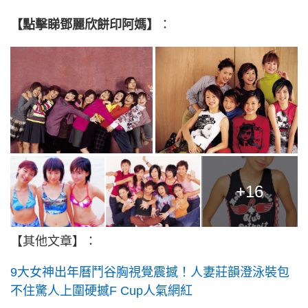
【點擊睇鄧麗欣餅印阿媽】
：
+16
【其他文章】：
9大女神出年曆鬥谷胸視覺震撼！人妻莊韻澄泳裝包
不住驚人上圍硬撼F Cup人氣網紅