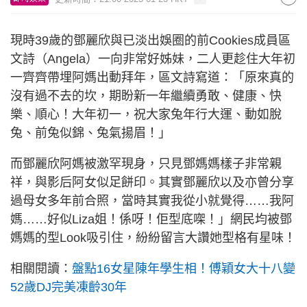
現時39歲的鄧麗欣與已淡出娛圈的前Cookies成員區
文詩（Angela）一向非常好姊妹，二人更趁住大年初
一齊齊帶埋阿媽出動拜年，區文詩寫道：「原來真的
沒有過不去的坎，期盼新一年繼續勇敢、健康、快
樂、順心！大年初一，祝大家兔年行大運、動如脫
兔、前兔似錦、兔氣揚眉！」
而鄧麗欣阿媽被激罕現身，只見鄧媽媽樣子非常親
祥，與影后阿女似足餅印。其實鄧麗欣以及亦曾分享
過母女多年前合照，當時其實我從小就覺得……我阿
媽……好似Liza姐！係呀！佢型底㗎！」網民均被鄧
媽媽的型Look吸引住，紛紛留言大讚她型格有星味！
相關閱讀：
盤點16女星陳年學生相！傅穎女大十八變
52歲DJ完美凍齡30年