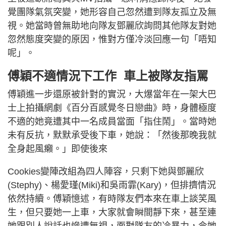
覺團隊氣氛突變，她形容自己忽然遭到隊友孤立及無
視。她當時曾無助地向隊友鄧麗欣詢問其他隊友對她
忽然態度突變的原因，惟對方僅冷淡回應一句「唔知
呢」。
傅穎不適情況下工作 車上被隊友指罵
傅穎進一步還原被針對的實況，大爆當年在一架大巴
士上拍攝網劇《百分百感覺冬日戀曲》時，身體極度
不適的她竟遭其中一名成員當面「指住鬧」。當時她
未有反抗，默默承受後下車，她說：「然後那晚我就
全身起風癩。」即使後來
Cookies變陣改組為四人陣容，只剩下她與鄧麗欣
(Stephy)、楊愛瑾(Miki)和吳雨霏(Kary)，但排擠情況
依然持續。傅穎憶述，有時隊友們本來在車上談笑風
生，但只要她一上車，大家就會瞬間靜下來，甚至連