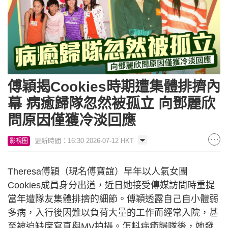
傅穎揭Cookies時期遭集體排擠內
幕 病癒歸隊忽然被孤立 向鄧麗欣
問原因僅獲冷淡回應
更新時間：16:30 2026-07-12 HKT
影視圈
Theresa傅穎（現名傅寶誼）早年以人氣女團
Cookies成員身分出道，近日她接受傳媒訪問時重提
當年遭隊友集體排擠的細節。傅穎透露自己自小體弱
多病，入行後因難以負荷大量的工作而經常入院，甚
至被迫缺席寫真與MV拍攝。怎料病癒歸隊後，她發