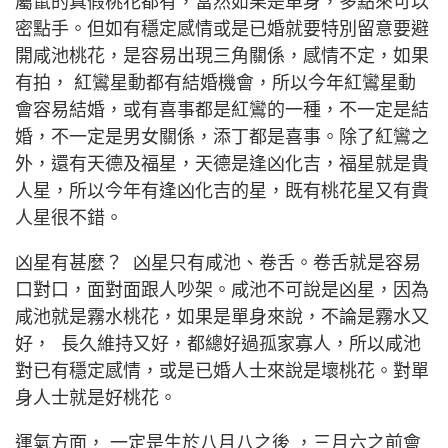
屬鼠的真假桃花都有，當然如果是單身，多點來可以
密點手。但如有穩定感情或是已婚就要特別留意要避
開咸池桃花，是容易出現三角關係，感情不定，如果
有拍， 紅鸞星動都有結婚機會，所以今年紅鸞星動
會容易結婚，或有喜事都是紅鸞的一種，不一定是結
婚，不一定是男女關係，添丁都是喜事。除了紅鸞之
外，還有天德及福星，天德是逢凶化吉，福星就是貴
人星，所以今年有逢凶化吉的星，既有桃花星又有貴
人星很不錯。
凶星有甚麼？ 凶星只有咸池、卷舌。卷舌就是容易
口對口，面對面跟人吵架。咸池不可說是凶星，因為
咸池就是霧水桃花，如果是單身來說，不論是霧水又
好， 長久維持又好，都總好過孤家寡人，所以咸池
對已有穩定感情，或是已婚人士來說是壞桃花。對單
身人士就是好桃花。
運氣方面， 一定是生於八月八之後 ，三月六之前會