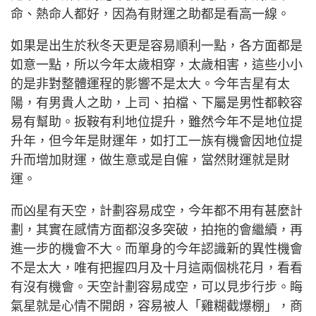
命、熱命人都好，因為有財運之助都是看高一線。
如果是出生於秋冬天更是容易順利一點，各方面都是
如意一點，所以今年太歲相穿，太歲相害，這些小小
的是非對整體運程的影響不是太大。今年吉星有太
陽，有男貴人之助，上司、拍檔、下屬是男性都較容
易有幫助。扳鞍有利地位提升，雖然今年不是地位提
升年，但今年是財運年，如打工一族有機會因地位提
升而增加財運，做生意或是自僱，當然財運就是財
運。
而凶星有天空，計劃容易成空，今年都不用有甚麼計
劃，其實在感情方面都沒多突破，拍拖的會繼續，再
進一步的機會不大。而單身的今年認識新的異性機會
不是太大，唯有把握四月及十月這兩個桃花月，看看
有沒有機會。天空計劃容易成空，可以見步行步。䀲
氣星就是心情不開朗，容易被人「雞糊截爆棚」，商