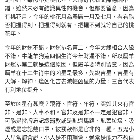
錯，雖然未必有結識異性的機會，但都要留意，因為
有桃花月，今年的桃花月為農曆一月及七月，看看能
否把握得到，把握得到就有，把握不到就等自己的桃
花年。
今年的財運不錯，財運排名第二，今年太歲相合人緣
不錯，牛龍羊狗這四個生肖今年財運不錯，所以屬羊
財運排第二就是這個原因，但屬羊要特別留意，因為
屬羊在十二生肖中的凶星是最多，先說吉星，吉星有
天解、解神，逢凶化吉去減輕凶星的力量，三台代表
有利地位提升。
至於凶星有甚麼？飛符、官符、年符，突如其來有官
非、是非、人事不和。官非及是非不一定是犯官非，
可能是抄牌忘記緻罰款或是亂過馬路、亂丟垃圾、吸
煙或是忘記戴口罩，被罰款都是官非的一種。五鬼小
人星常都會說，小人是不用理會，通常是能力不夠自