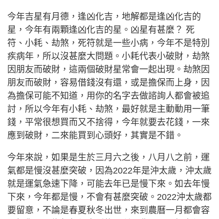
今年吉星有月德，逢凶化吉，地解都是逢凶化吉的
星，今年有兩顆逢凶化吉的星。凶星有甚麼？ 死
符、小耗、劫煞，死符就是一些小病，今年不是特別
疾病年，所以沒甚麼大問題。小耗代表小破財，劫煞
因朋友而破財，這兩個破財星常會一起出現。劫煞因
朋友而破財，容易借錢沒有還，或是擔保而上身，因
為擔保可能不知道，用你的名字去做諮詢人都會被追
討，所以今年有小耗、劫煞，最好就是主動動用一筆
錢，平常很想買而又不捨得，今年就要去花錢，一來
應到破財，二來能買到心頭好，其實是不錯。
今年來說，如果是生於三月六之後，八月八之前，運
氣都是慢沒甚麼突破，因為2022年是沖太歲，沖太歲
就是運氣急速下降，可能去年已是慢下來。如去年慢
下來，今年都是慢，不會有甚麼突破。2022沖太歲都
要留意，不論是春夏秋冬出世，來到農曆一月都會容