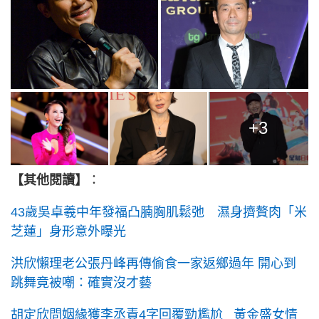
+3
【其他閱讀】
：
43歲吳卓羲中年發福凸腩胸肌鬆弛 濕身擠贅肉「米
芝蓮」身形意外曝光
洪欣懶理老公張丹峰再傳偷食一家返鄉過年 開心到
跳舞竟被嘲：確實沒才藝
胡定欣問姻緣獲李丞責4字回覆勁尷尬 黃金盛女情