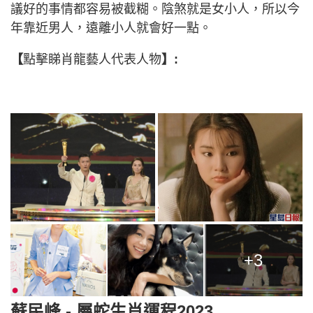
議好的事情都容易被截糊。陰煞就是女小人，所以今
年靠近男人，遠離小人就會好一點。
【
點擊睇肖龍藝人代表人物
】:
+3
蘇民峰 - 屬蛇生肖運程2023