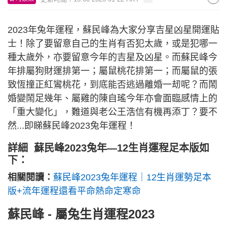
2023年兔年運程，蘇民峰為大家分享吉星凶星開運貼
士！除了要留意自己的生肖有否犯太歲，或是犯哪一
種太歲外，亦要留意今年的吉星及凶星。而蘇民峰今
年排屬狗財運排第一；屬鼠桃花排第一；而屬鼠的張
致恆撞正紅鸞桃花，到底能否逃過離婚一刼呢？而鬧
婚變鬧足幾年、屬雞的陳自瑤今年亦會面臨感情上的
「重大變化」，難道與老公王浩信有機再添丁？要不
然...即睇蘇民峰2023兔年運程！
詳細 蘇民峰2023兔年—12生肖運程足本版如
下：
相關閱讀：
蘇民峰2023兔年運程｜12生肖運勢足本
版+流年運程還看平命熱命定寒命
蘇民峰 - 屬兔生肖運程2023