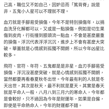
己高，職位又不如自己，因妒忌而「篤背脊」說是
非，五鬼小人星可以不理就不理。
血刃就是手腳易受損傷，今年不是特別損傷年，以捐
血洗牙化解都可以，又或是一點損傷，例如是切生果
傷到皮肉，行街撞到膝頭流一點血，不會是甚麼嚴重
的損傷。浮沉代表浮浮沉沉，進步上不會有甚麼大突
破。華蓋就是心情感到孤獨不開朗，所以今年凶星比
較多。
飛符、官符、年符、五鬼都是是非星，血刃手腳易受
損傷，浮沉沒甚麼突破，就是心情感到孤獨不開朗，
當然都要再看春夏秋冬出世。今年最有利的人就是冬
天出世，其次是秋天，最不利就是夏天。其實是春天
就是平命人一般，八月八到三月六的寒命人，今年都
是會較好，只不過因為今年是財運年，如果是自僱，
即使是平命熱命人，今年的財運都不錯。