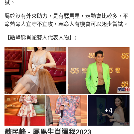
試。
屬蛇沒有外來助力，是有驛馬星，走動會比較多，平
命熱命人宜守不宜攻，寒命人有機會可以起步嘗試。
【
點擊睇肖蛇藝人代表人物
】:
+4
蘇民峰 - 屬馬生肖運程2023