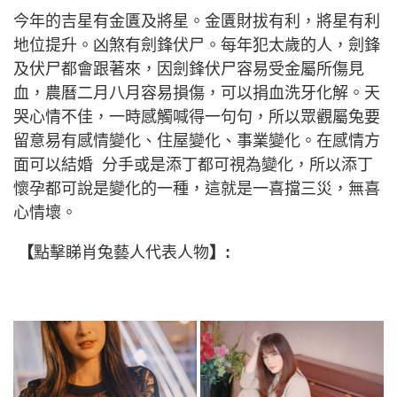
今年的吉星有金匱及將星。金匱財拔有利，將星有利
地位提升。凶煞有劍鋒伏尸。每年犯太歲的人，劍鋒
及伏尸都會跟著來，因劍鋒伏尸容易受金屬所傷見
血，農曆二月八月容易損傷，可以捐血洗牙化解。天
哭心情不佳，一時感觸喊得一句句，所以眾觀屬兔要
留意易有感情變化、住屋變化、事業變化。在感情方
面可以結婚 分手或是添丁都可視為變化，所以添丁
懷孕都可說是變化的一種，這就是一喜擋三災，無喜
心情壞。
【
點擊睇肖兔藝人代表人物
】: