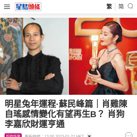
繁
简
明星兔年運程·蘇民峰篇｜肖雞陳
自瑤感情變化有望再生B？ 肖狗
李嘉欣財運亨通
更新時間：13:00 2023-01-22 HKT
即時娛樂