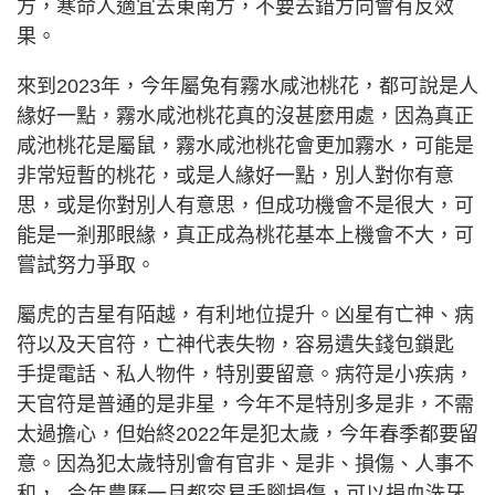
方，寒命人適宜去東南方，不要去錯方向會有反效
果。
來到2023年，今年屬兔有霧水咸池桃花，都可說是人
緣好一點，霧水咸池桃花真的沒甚麼用處，因為真正
咸池桃花是屬鼠，霧水咸池桃花會更加霧水，可能是
非常短暫的桃花，或是人緣好一點，別人對你有意
思，或是你對別人有意思，但成功機會不是很大，可
能是一剎那眼緣，真正成為桃花基本上機會不大，可
嘗試努力爭取。
屬虎的吉星有陌越，有利地位提升。凶星有亡神、病
符以及天官符，亡神代表失物，容易遺失錢包鎖匙
手提電話、私人物件，特別要留意。病符是小疾病，
天官符是普通的是非星，今年不是特別多是非，不需
太過擔心，但始終2022年是犯太歲，今年春季都要留
意。因為犯太歲特別會有官非、是非、損傷、人事不
和， 今年農曆一月都容易手腳損傷，可以捐血洗牙