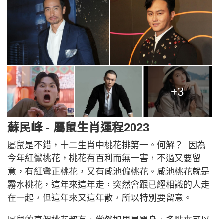
+3
蘇民峰 - 屬鼠生肖運程2023
屬鼠是不錯，十二生肖中桃花排第一。何解？ 因為
今年紅鸞桃花，桃花有百利而無一害，不過又要留
意，有紅鸞正桃花，又有咸池偏桃花。咸池桃花就是
霧水桃花，這年來這年走，突然會跟已經相識的人走
在一起，但這年來又這年散，所以特別要留意。