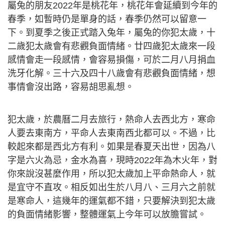
屬兔的朋友2022年是桃花年，桃花年會延續到今年的
春季，如暫時仍是單身的話，春季仍然可以留意一
下。到夏季之後正式踏入兔年，屬兔的你犯太歲，十
二歲犯太歲會有悲觀負面情緒。廿四歲犯太歲來一段
感情會走一段感情，會容易損傷，可於二月八月捐血
洗牙化解。三十六及四十八歲會有悲觀負面情緒，想
事情會沒出路，容易胡思亂想。
犯太歲，於農曆二月去旅行，熱命人去西北方，寒命
人要去東南方，平命人去東南西北都可以。不過，比
較起來都是西北方有利。如果是春夏天出世，因為八
字是六火為忌，金水為喜，現時2022年為木火年，對
你來說沒甚麼作用，所以犯太歲加上平命熱命人，就
是宜守不直攻。相反如出生於八月八、三月六之前就
是寒命人，這幾年的運氣都不錯，只要解決到犯太歲
的負面情緒影響，整體運氣上今年可以放膽嘗試。