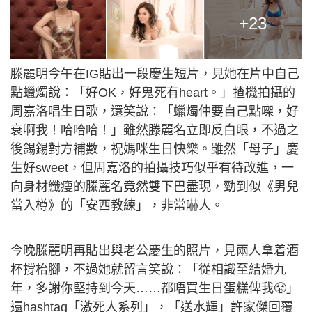
+23
滕麗明今午在IG貼出一段慶生短片，見她在片中自己
點蠟燭說：「好OK，好鬼死有heart。」揸機拍攝的
周嘉洛唱生日歌，還笑說：「蠟燭仲要自己點㗎，好
衰啊我！哈哈哈！」雖然滕麗名立即反白眼，不過之
後錫錫對方補數，祝媽咪生日快樂。雖然「母子」慶
生好sweet，但周嘉洛的拍攝技巧似乎有待改進，一
向身材纖瘦的滕麗名竟然雙下巴盡現，勁到似《男兒
當入樽》的「安西教練」，非常嚇人。
今晚滕麗明再貼出與老公慶生的照片，見兩人拿着酒
杯撐枱腳，不過她就留言笑說：「從相識至結婚九
年，多謝你堅持到今天……都唔買生日蛋糕俾我😤」
還hashtag「激死人系列」，「送水輝」許家傑回覆