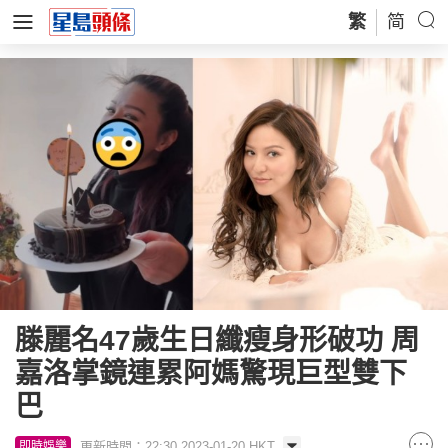
繁
简
滕麗名47歲生日纖瘦身形破功 周
嘉洛掌鏡連累阿媽驚現巨型雙下
巴
更新時間：22:30 2023-01-20 HKT
即時娛樂