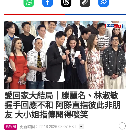
Loaded
:
Unmute
8.60%
愛回家大結局｜滕麗名、林淑敏
握手回應不和 阿滕直指彼此非朋
友 大小姐指傳聞得啖笑
更新時間：22:18 2026-08-07 HKT
影視圈