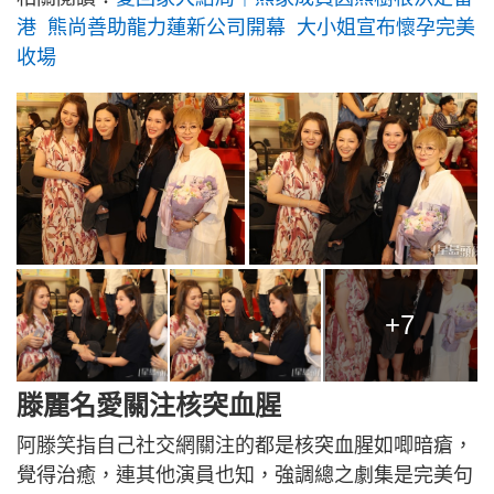
港 熊尚善助龍力蓮新公司開幕 大小姐宣布懷孕完美
收場
+7
滕麗名愛關注核突血腥
阿滕笑指自己社交網關注的都是核突血腥如唧暗瘡，
覺得治癒，連其他演員也知，強調總之劇集是完美句