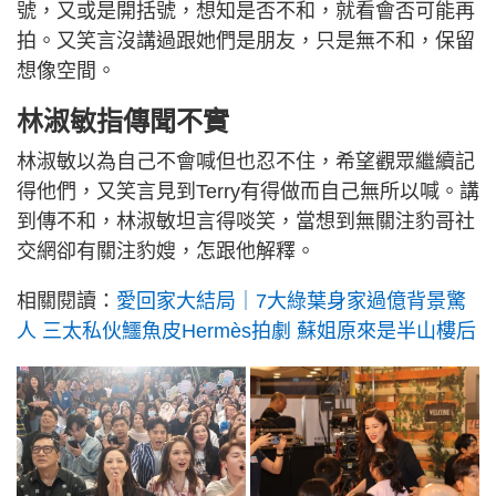
號，又或是開括號，想知是否不和，就看會否可能再
拍。又笑言沒講過跟她們是朋友，只是無不和，保留
想像空間。
林淑敏指傳聞不實
林淑敏以為自己不會喊但也忍不住，希望觀眾繼續記
得他們，又笑言見到Terry有得做而自己無所以喊。講
到傳不和，林淑敏坦言得啖笑，當想到無關注豹哥社
交網卻有關注豹嫂，怎跟他解釋。
相關閱讀：
愛回家大結局｜7大綠葉身家過億背景驚
人 三太私伙鱷魚皮Hermès拍劇 蘇姐原來是半山樓后