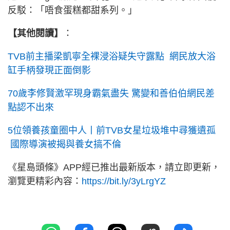
反駁：「唔食蛋糕都甜系列。」
【其他閱讀】
：
TVB前主播梁凱寧全裸浸浴疑失守露點 網民放大浴
缸手柄發現正面倒影
70歲李修賢激罕現身霸氣盡失 驚變和善伯伯網民差
點認不出來
5位領養孩童圈中人丨前TVB女星垃圾堆中尋獲遺孤
國際導演被揭與養女搞不倫
《星島頭條》APP經已推出最新版本，請立即更新，
瀏覽更精彩內容：
https://bit.ly/3yLrgYZ