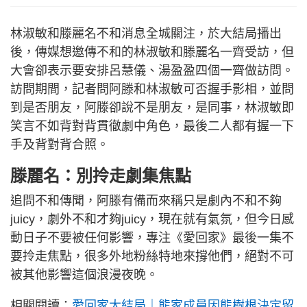
林淑敏和滕麗名不和消息全城關注，於大結局播出
後，傳媒想邀傳不和的林淑敏和滕麗名一齊受訪，但
大會卻表示要安排呂慧儀、湯盈盈四個一齊做訪問。
訪問期間，記者問阿滕和林淑敏可否握手影相，並問
到是否朋友，阿滕卻說不是朋友，是同事，林淑敏即
笑言不如背對背貫徹劇中角色，最後二人都有握一下
手及背對背合照。
滕麗名：別拎走劇集焦點
追問不和傳聞，阿滕有備而來稱只是劇內不和不夠
juicy，劇外不和才夠juicy，現在就有氣氛，但今日感
動日子不要被任何影響，專注《愛回家》最後一集不
要拎走焦點，很多外地粉絲特地來撐他們，絕對不可
被其他影響這個浪漫夜晚。
相關閱讀：
愛回家大結局｜熊家成員因熊樹根決定留