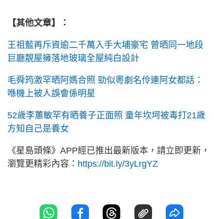
【其他文章】：
王祖藍再斥資逾二千萬入手大埔豪宅 曾晒同一地段
巨廳靚屋擁落地玻璃全屋純白設計
毛舜筠激罕晒阿媽合照 勁似粵劇名伶連阿女都話：
喺機上被人誤會係明星
52歲李蕙敏罕有晒養子正面照 童年坎坷被毒打21歲
方知自己是養女
《星島頭條》APP經已推出最新版本，請立即更新，
瀏覽更精彩內容：
https://bit.ly/3yLrgYZ