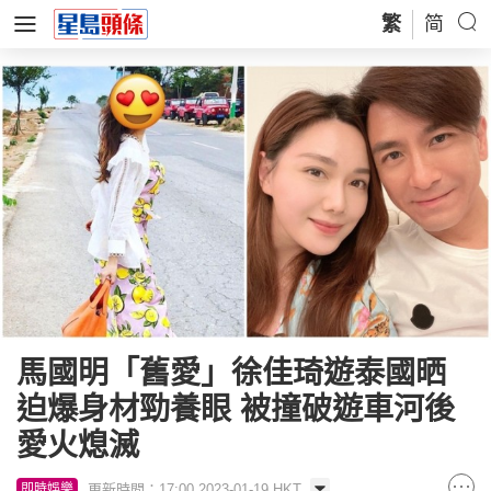
繁
简
馬國明「舊愛」徐佳琦遊泰國晒
迫爆身材勁養眼 被撞破遊車河後
愛火熄滅
更新時間：17:00 2023-01-19 HKT
即時娛樂