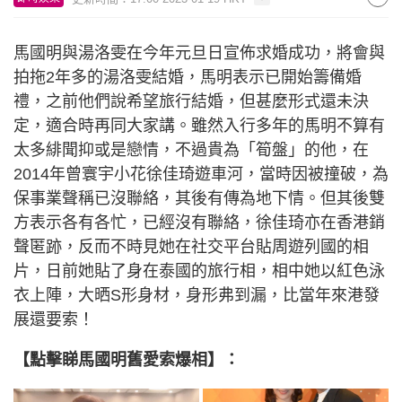
馬國明與湯洛雯在今年元旦日宣佈求婚成功，將會與
拍拖2年多的湯洛雯結婚，馬明表示已開始籌備婚
禮，之前他們說希望旅行結婚，但甚麼形式還未決
定，適合時再同大家講。雖然入行多年的馬明不算有
太多緋聞抑或是戀情，不過貴為「筍盤」的他，在
2014年曾寰宇小花徐佳琦遊車河，當時因被撞破，為
保事業聲稱已沒聯絡，其後有傳為地下情。但其後雙
方表示各有各忙，已經沒有聯絡，徐佳琦亦在香港銷
聲匿跡，反而不時見她在社交平台貼周遊列國的相
片，日前她貼了身在泰國的旅行相，相中她以紅色泳
衣上陣，大晒S形身材，身形弗到漏，比當年來港發
展還要索！
【點擊睇馬國明舊愛索爆相】：