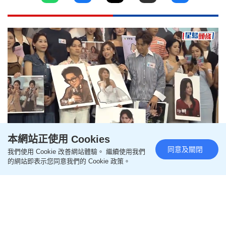
本網站正使用 Cookies
Loaded
:
Unmute
6.03%
同意及關閉
我們使用 Cookie 改善網站體驗。 繼續使用我們
馬國明恨生女期待聽疊字「食飯
的網站即表示您同意我們的 Cookie 政策。
飯」 郭柏妍修眉化濃妝演活「綠
茶婊」 陳曉華拒「翻兜」專注工
作