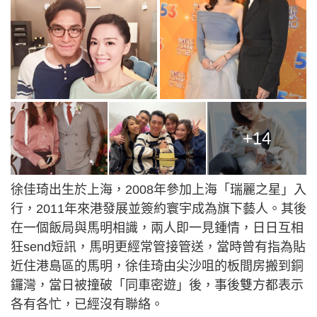
+14
徐佳琦出生於上海，2008年參加上海「瑞麗之星」入
行，2011年來港發展並簽約寰宇成為旗下藝人。其後
在一個飯局與馬明相識，兩人即一見鍾情，日日互相
狂send短訊，馬明更經常管接管送，當時曾有指為貼
近住港島區的馬明，徐佳琦由尖沙咀的板間房搬到銅
鑼灣，當日被撞破「同車密遊」後，事後雙方都表示
各有各忙，已經沒有聯絡。