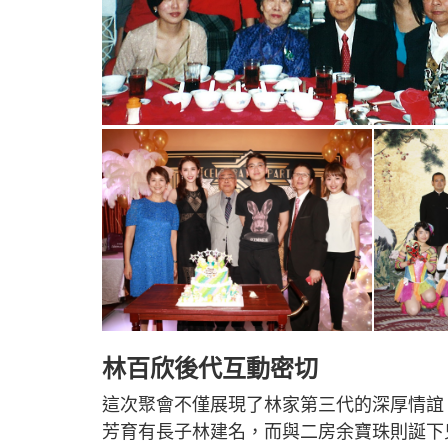
林百欣後代互動密切
這次聚會不僅展現了林家第三代的深厚情誼
芳育有長子林建名，而與二房余寶珠則誕下