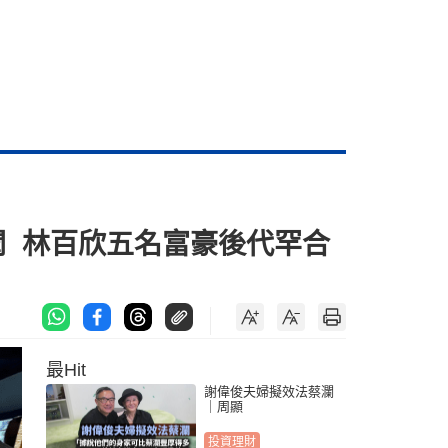
聞 林百欣五名富豪後代罕合
最Hit
謝偉俊夫婦擬效法蔡瀾
｜周顯
投資理財