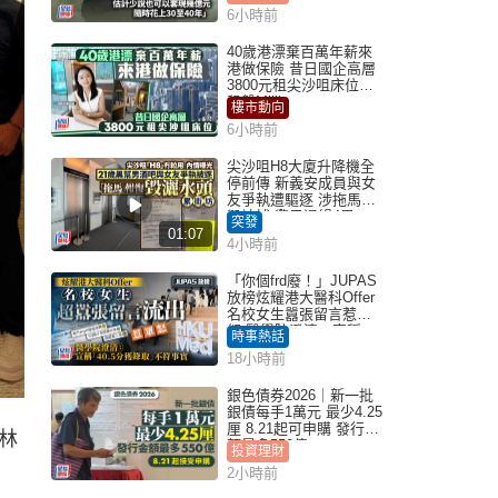
6小時前
40歲港漂棄百萬年薪來
港做保險 昔日國企高層
3800元租尖沙咀床位｜
租盤Million
樓市動向
6小時前
尖沙咀H8大廈升降機全
停前傳 新義安成員與女
友爭執遭驅逐 涉拖馬刑
毀被捕 警另通緝4男
突發
01:07
4小時前
「你個frd廢！」JUPAS
放榜炫耀港大醫科Offer
名校女生囂張留言惹眾
怒 醫學院澄清：宣稱
時事熱話
「40.5分獲錄取」不符事
18小時前
實｜Juicy叮
銀色債券2026｜新一批
銀債每手1萬元 最少4.25
厘 8.21起可申購 發行金
林
額最多550億
投資理財
2小時前