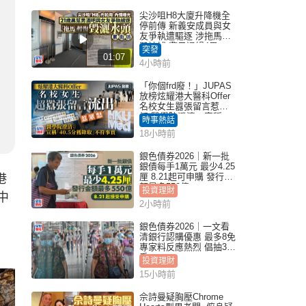
尖沙咀H8大廈升降機全
停前傳 新義安成員與女
友爭執遭驅逐 涉拖馬刑
毀被捕 警另通緝4男
突發
01:07
4小時前
「你個frd廢！」JUPAS
放榜炫耀港大醫科Offer
名校女生囂張留言惹眾
怒 醫學院澄清：宣稱
時事熱話
「40.5分獲錄取」不符事
18小時前
實｜Juicy叮
銀色債券2026｜新一批
銀債每手1萬元 最少4.25
厘 8.21起可申購 發行金
港
額最多550億
投資理財
中
2小時前
銀色債券2026｜一文看
清銀行認購優惠 最多8免
專家料反應熱烈 倡抽30
手
投資理財
15小時前
佘詩曼疑胸壓Chrome