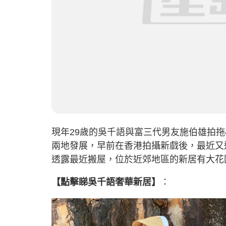
現年29歲的吳千語與富三代男友施伯雄拍
兩地發展，早前在香港拍攝新戲後，最近又返
透露最近搬屋，位於近郊地區的新居有大花
【點擊睇吳千語奢華新居】
：