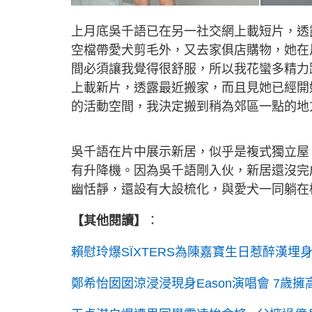
上月底吳千語已在另一社交網上載短片，透
空檔帶愛犬剪毛外，又去家俱店購物，她在
間必須讓我覺得很舒服，所以我花蠻多精力
上載新片，透露最近搬家，而且見她已經開
的活動空間，我決定搬到稍為郊區一點的
吳千語在片中展示新居，似乎是複式獨立屋
有升降機。因為吳千語剛入伙，新居還沒完
幽恬靜，還設有大設梳化，與愛犬一同躺在
【其他閱讀】
：
賴慰玲爆SÏXTERS為陳嘉寶生日惹醉漢埋
鄭希怡囡囡涼浸浸現身Eason演唱會 7歲