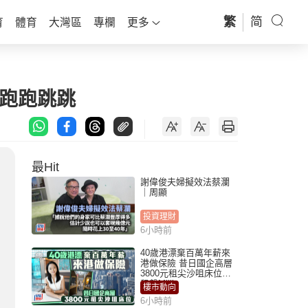
繁
简
育
體育
大灣區
專欄
更多
園跑跑跳跳
最Hit
謝偉俊夫婦擬效法蔡瀾
｜周顯
投資理財
6小時前
40歲港漂棄百萬年薪來
港做保險 昔日國企高層
3800元租尖沙咀床位｜
租盤Million
樓市動向
6小時前