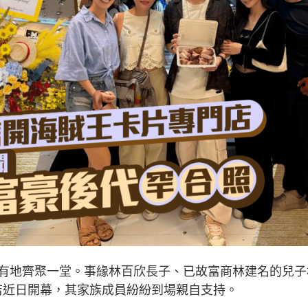
有地齊聚一堂。事緣林百欣長子、已故富商林建名的兒子
賣店近日開幕，其家族成員紛紛到場親自支持。