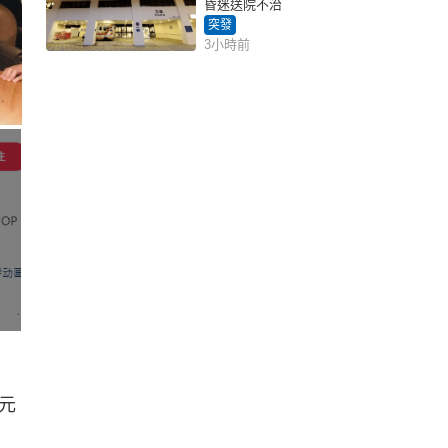
昏迷送院不治
突發
3小時前
元