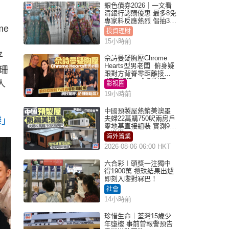
銀色債券2026｜一文看
清銀行認購優惠 最多8免
專家料反應熱烈 倡抽30
me
手
投資理財
15小時前
平
佘詩曼疑胸壓Chrome
Hearts型男老闆 俯身疑
珊
跟對方背脊零距離接觸
網民驚呼：企側邊唔
人
影視圈
得？
19小時前
中國預製屋熱銷美澳墨
夫婦22萬購750呎兩房戶
傑」
零地基直接組裝 實測9個
月激讚
海外置業
2026-08-06 06:00 HKT
六合彩︱頭獎一注獨中
得1900萬 攪珠結果出爐
即刻入嚟對冧巴！
社會
14小時前
珍惜生命｜荃灣15歲少
年墮樓 事前曾報警預告