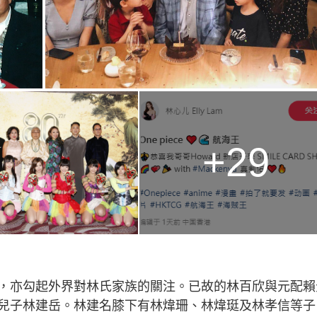
+29
，亦勾起外界對林氏家族的關注。已故的林百欣與元配賴
兒子林建岳。林建名膝下有林煒珊、林煒珽及林孝信等子