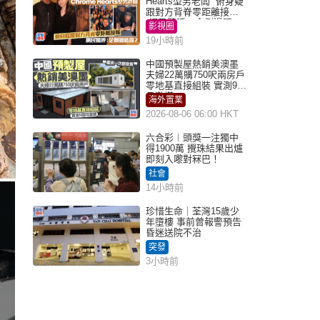
Hearts型男老闆 俯身疑
跟對方背脊零距離接觸
網民驚呼：企側邊唔
影視圈
得？
19小時前
中國預製屋熱銷美澳墨
夫婦22萬購750呎兩房戶
零地基直接組裝 實測9個
月激讚
海外置業
2026-08-06 06:00 HKT
六合彩︱頭獎一注獨中
得1900萬 攪珠結果出爐
即刻入嚟對冧巴！
社會
14小時前
珍惜生命｜荃灣15歲少
年墮樓 事前曾報警預告
昏迷送院不治
突發
3小時前