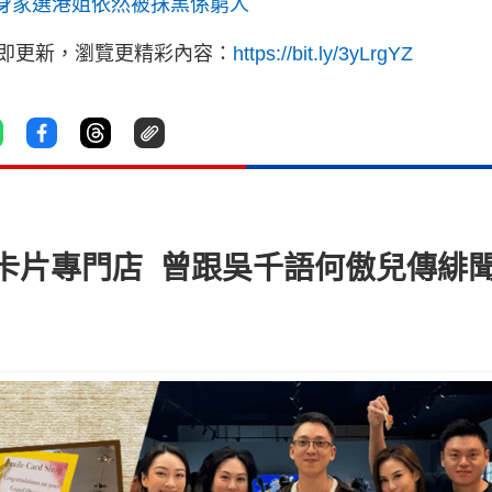
身家選港姐依然被抹黑係窮人
立即更新，瀏覽更精彩內容：
https://bit.ly/3yLrgYZ
卡片專門店 曾跟吳千語何傲兒傳緋