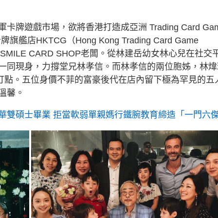
戲市場，欲將香港打造成亞洲 Trading Card Ga
店HKTCG（Hong Kong Trading Card Game
SMILE CARD SHOP老闆。從林建岳幼女林心兒在社交
一同現身，力撐堂兄林孝信。而林孝信的兩位胞姊，林煒
）亦在場打點。五位身價不菲的富豪後代在店內留下極為罕見的五
溫馨。
華雙碩士畢業 拒當軟弱單親媽行鐵腕教育締造「一門六