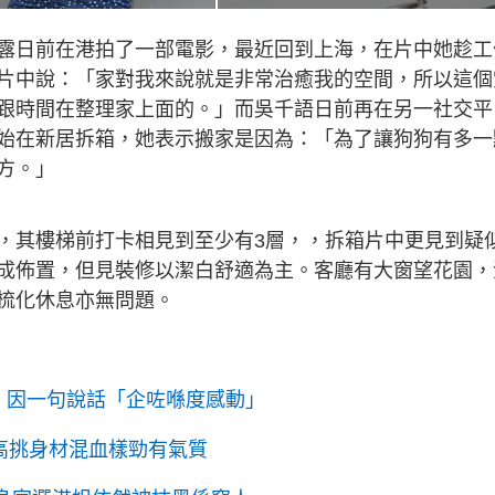
露日前在港拍了一部電影，最近回到上海，在片中她趁工
片中說：「家對我來說就是非常治癒我的空間，所以這個
跟時間在整理家上面的。」而吳千語日前再在另一社交平
始在新居拆箱，她表示搬家是因為：「為了讓狗狗有多一
地方。」
，其樓梯前打卡相見到至少有3層，，拆箱片中更見到疑
成佈置，但見裝修以潔白舒適為主。客廳有大窗望花園，
梳化休息亦無問題。
身 因一句說話「企咗喺度感動」
擁高挑身材混血樣勁有氣質