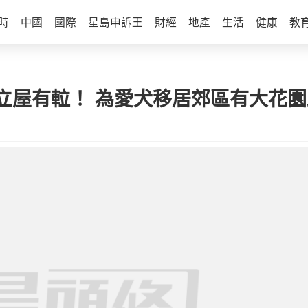
時
中國
國際
星島申訴王
財經
地產
生活
健康
教
屋有𨋢！ 為愛犬移居郊區有大花