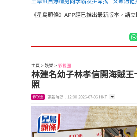
王卓淇自爆遭男同學霸凌拚命搖 父擁過億
《星島頭條》APP經已推出最新版本，請
主頁
娛樂
影視圈
林建名幼子林孝信開海賊王
照
更新時間：12:00 2026-07-06 HKT
影視圈