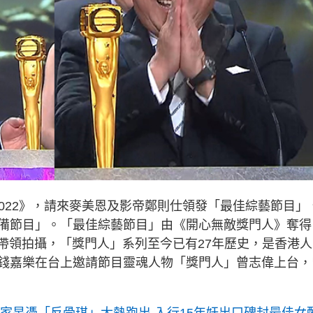
2022》，請來麥美恩及影帝鄭則仕領發「最佳綜藝節目」
備節目」。「最佳綜藝節目」由《開心無敵獎門人》奪得
帶領拍攝，「獎門人」系列至今已有27年歷史，是香港人
錢嘉樂在台上邀請節目靈魂人物「獎門人」曾志偉上台，