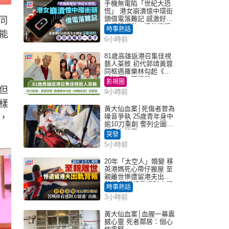
手機無電陷「世紀大恐
慌」 港女崩潰憶中環街
頭借電落難記 感激好心
同
人溫馨相助：這份溫暖
時事熱話
能
記一輩子｜Juicy叮
6小時前
81歲高雄返港召集佳視
藝人茶敘 初代郭靖黃蓉
同框遇羅樂林勾起《神
鵰俠侶》回憶殺
影視圈
但
9小時前
樣
黃大仙血案│死傷者曾為
，
噪音爭執 25歲青年身中
逾10刀重創 警列企圖謀
殺及自殺案
突發
5小時前
20年「太空人」婚變 移
英港媽死心帶仔搬屋 至
親離世慘遭留港夫出軌
背叛 苦嘆終看透對方留
時事熱話
港「真相」｜Juicy叮
3小時前
黃大仙血案│血腥一幕震
撼心靈 死者鄰居：個心