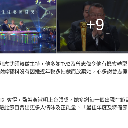
+9
龍虎武師轉做主持，他多謝TVB及曾志偉令他有機會轉型
謝綜藝科沒有因她近年較多拍戲而放棄她，亦多謝曾志偉
II》奪得，監製黃淑明上台領獎，她多謝每一個出現在節
籍此節目帶出更多人情味及正能量。「最佳年度及特備節