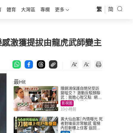
繁
简
育
體育
大灣區
專欄
更多
樂感激獲提拔由龍虎武師變主
最Hit
陳錦鴻保護自閉兒受訪
變嗌交？ 激動反駁顏聯
武：我擔心咁又點 網民
批主持咄咄逼人
影視圈
01:20
10小時前
黃大仙血案│內情曝光 死
者對噪音非常敏感 電梯
內狂斬樓上住客 返回住
所墮樓亡