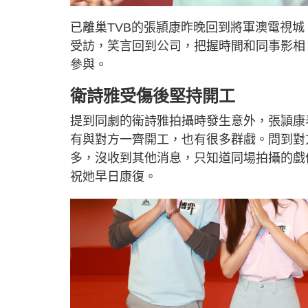
o
n
a
m
d
u
已離巢TVB的張頴康昨晚回到將軍澳電視
e
t
d
e
:
受訪，笑言回到公司，把握時間和同事影相
6
.
0
參與。
1
%
衛詩雅受傷後堅持開工
提到同劇的衛詩雅拍攝時發生意外，張頴康
有與對方一齊開工，也有很多群戲。問到對
多，沒收到其他消息，只知道同場拍攝的戲
祝她早日康復。