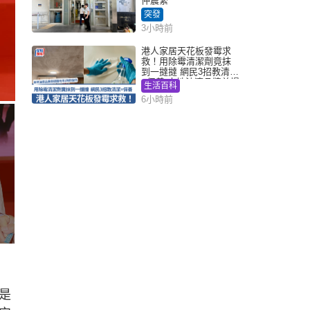
仲震緊
突發
3小時前
港人家居天花板發霉求
救！用除霉清潔劑竟抹
到一撻撻 網民3招教清潔
+保養 本地油漆品牌曾提
生活百科
醒勿用1物防變色
6小時前
是