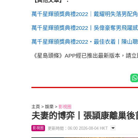
【其他文章】：
萬千星輝頒獎典禮2022｜戴耀明失落男配
萬千星輝頒獎典禮2022丨吳偉豪奪男飛躍
萬千星輝頒獎典禮2022‧最佳衣着丨陳山聰
《星島頭條》APP經已推出最新版本，請
主頁
娛樂
影視圈
夫妻的博弈丨張頴康離巢後
更新時間：06:00 2026-08-04 HKT
影視圈