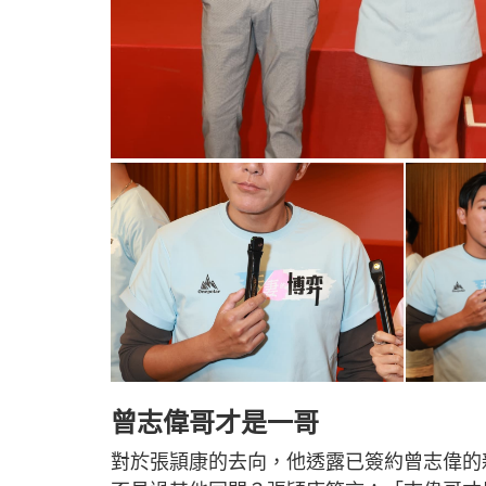
曾志偉哥才是一哥
對於張頴康的去向，他透露已簽約曾志偉的