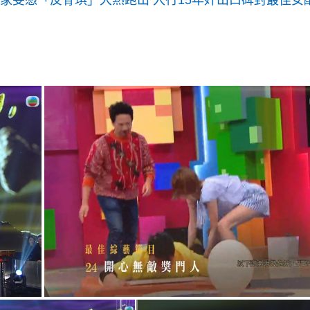
蔣家旻憑「反骨琪」大熱跑出 入行15年奸出口碑封最佳女