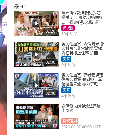
最Hit
陳錦鴻保護自閉兒受訪
變嗌交？ 激動反駁顏聯
武：我擔心咁又點 網民
批主持咄咄逼人
影視圈
01:20
10小時前
黃大仙血案│內情曝光 死
者對噪音非常敏感 電梯
內狂斬樓上住客 返回住
所墮樓亡
突發
02:38
9小時前
黃大仙血案│死者預謀報
復噪音滋擾 聽到樓上單
位拉鐵閘聲 攜刀等𨋢伏
擊傷者
突發
02:38
4小時前
謝偉俊夫婦擬效法蔡瀾
｜周顯
投資理財
2026-08-07 06:00 HKT