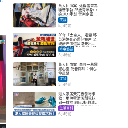
配
黃大仙血案│死傷者曾為
噪音爭執 25歲青年身中
逾10刀重創 警列企圖謀
殺及自殺案
突發
5小時前
20年「太空人」婚變 移
英港媽死心帶仔搬屋 至
親離世慘遭留港夫出軌
背叛 苦嘆終看透對方留
時事熱話
港「真相」｜Juicy叮
3小時前
黃大仙血案│血腥一幕震
撼心靈 死者鄰居：個心
仲震緊
突發
3小時前
港人家居天花板發霉求
救！用除霉清潔劑竟抹
到一撻撻 網民3招教清潔
+保養 本地油漆品牌曾提
生活百科
醒勿用1物防變色
6小時前