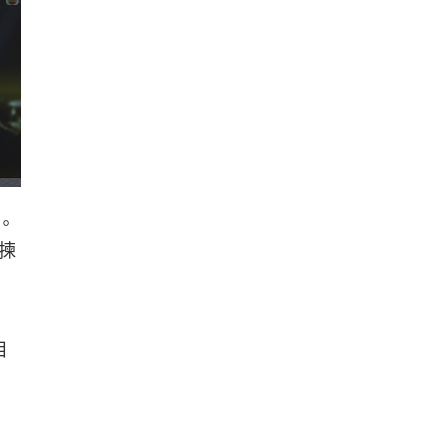
。
揀
目