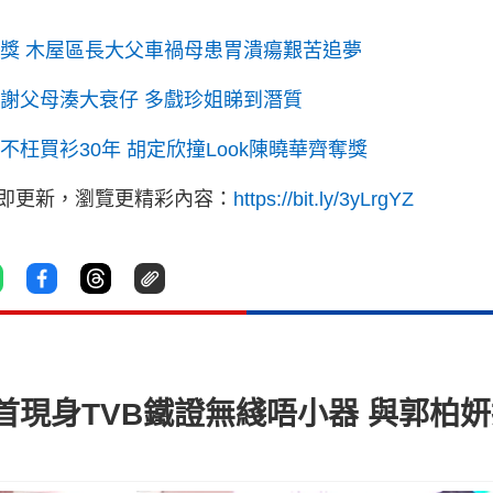
角獎 木屋區長大父車禍母患胃潰瘍艱苦追夢
感謝父母湊大衰仔 多戲珍姐睇到潛質
不枉買衫30年 胡定欣撞Look陳曉華齊奪獎
立即更新，瀏覽更精彩內容：
https://bit.ly/3yLrgYZ
首現身TVB鐵證無綫唔小器 與郭柏