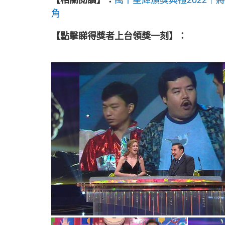
【相關閱讀】：
萬千星輝頒獎典禮2022｜
角
【點擊睇得獎者上台領獎一刻】：