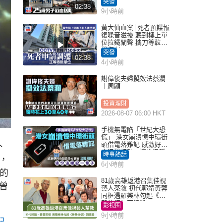
突發
02:38
9小時前
黃大仙血案│死者預謀報
復噪音滋擾 聽到樓上單
位拉鐵閘聲 攜刀等𨋢伏
擊傷者
突發
02:38
4小時前
謝偉俊夫婦擬效法蔡瀾
｜周顯
投資理財
2026-08-07 06:00 HKT
手機無電陷「世紀大恐
慌」 港女崩潰憶中環街
頭借電落難記 感激好心
、
人溫馨相助：這份溫暖
時事熱話
，
記一輩子｜Juicy叮
6小時前
的
81歲高雄返港召集佳視
曾
藝人茶敘 初代郭靖黃蓉
同框遇羅樂林勾起《神
鵰俠侶》回憶殺
影視圈
9小時前