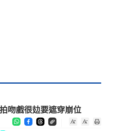
妍拍吻戲很攰要遮穿崩位