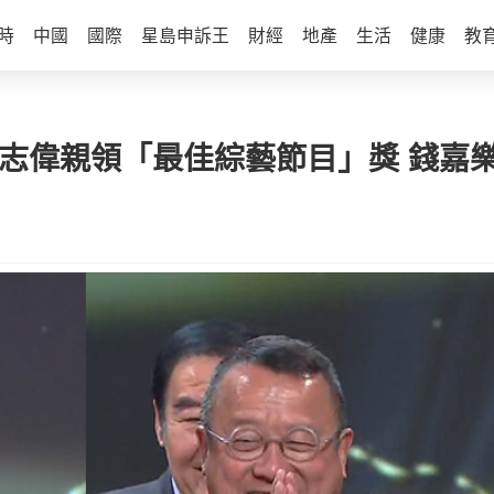
時
中國
國際
星島申訴王
財經
地產
生活
健康
教
曾志偉親領「最佳綜藝節目」獎 錢嘉