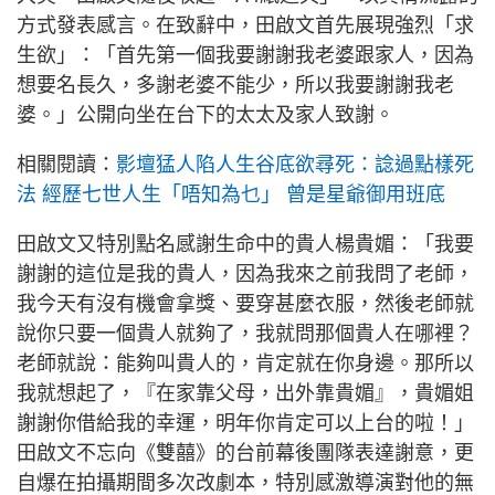
方式發表感言。在致辭中，田啟文首先展現強烈「求
生欲」：「首先第一個我要謝謝我老婆跟家人，因為
想要名長久，多謝老婆不能少，所以我要謝謝我老
婆。」公開向坐在台下的太太及家人致謝。
相關閱讀：
影壇猛人陷人生谷底欲尋死：諗過點樣死
法 經歷七世人生「唔知為乜」 曾是星爺御用班底
田啟文又特別點名感謝生命中的貴人楊貴媚：「我要
謝謝的這位是我的貴人，因為我來之前我問了老師，
我今天有沒有機會拿獎、要穿甚麼衣服，然後老師就
說你只要一個貴人就夠了，我就問那個貴人在哪裡？
老師就說：能夠叫貴人的，肯定就在你身邊。那所以
我就想起了，『在家靠父母，出外靠貴媚』，貴媚姐
謝謝你借給我的幸運，明年你肯定可以上台的啦！」
田啟文不忘向《雙囍》的台前幕後團隊表達謝意，更
自爆在拍攝期間多次改劇本，特別感激導演對他的無