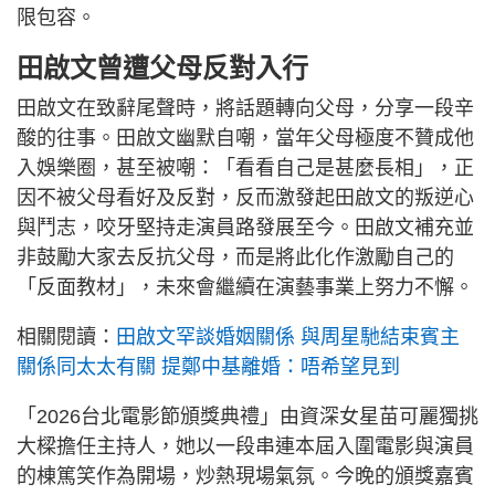
限包容。
田啟文曾遭父母反對入行
田啟文在致辭尾聲時，將話題轉向父母，分享一段辛
酸的往事。田啟文幽默自嘲，當年父母極度不贊成他
入娛樂圈，甚至被嘲：「看看自己是甚麼長相」，正
因不被父母看好及反對，反而激發起田啟文的叛逆心
與鬥志，咬牙堅持走演員路發展至今。田啟文補充並
非鼓勵大家去反抗父母，而是將此化作激勵自己的
「反面教材」，未來會繼續在演藝事業上努力不懈。
相關閱讀：
田啟文罕談婚姻關係 與周星馳結束賓主
關係同太太有關 提鄭中基離婚：唔希望見到
「2026台北電影節頒獎典禮」由資深女星苗可麗獨挑
大樑擔任主持人，她以一段串連本屆入圍電影與演員
的棟篤笑作為開場，炒熱現場氣氛。今晚的頒獎嘉賓