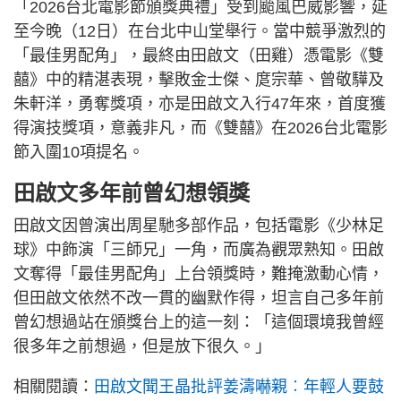
「2026台北電影節頒獎典禮」受到颱風巴威影響，延
至今晚（12日）在台北中山堂舉行。當中競爭激烈的
「最佳男配角」，最終由田啟文（田雞）憑電影《雙
囍》中的精湛表現，擊敗金士傑、庹宗華、曾敬驊及
朱軒洋，勇奪獎項，亦是田啟文入行47年來，首度獲
得演技獎項，意義非凡，而《雙囍》在2026台北電影
節入圍10項提名。
田啟文多年前曾幻想領獎
田啟文因曾演出周星馳多部作品，包括電影《少林足
球》中飾演「三師兄」一角，而廣為觀眾熟知。田啟
文奪得「最佳男配角」上台領獎時，難掩激動心情，
但田啟文依然不改一貫的幽默作得，坦言自己多年前
曾幻想過站在頒獎台上的這一刻：「這個環境我曾經
很多年之前想過，但是放下很久。」
相關閱讀：
田啟文聞王晶批評姜濤嚇親︰年輕人要鼓