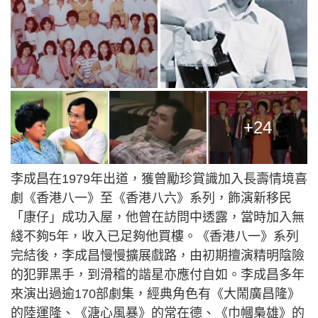
+24
李成昌在1979年出道，獲曾勵珍賞識加入長壽情境喜
劇《香港八一》至《香港八六》系列，飾演新移民
「康仔」成功入屋，他曾在訪問中透露，當時加入無
綫不夠5年，收入已足夠他買樓。《香港八一》系列
完結後，李成昌慢慢擴展戲路，由初期擅演精明陰險
的犯罪黑手，到滑稽的諧星亦應付自如。李成昌多年
來演出過逾170部劇集，經典角色有《大鬧廣昌隆》
的陸運隆、《溏心風暴》的常在德、《巾幗梟雄》的