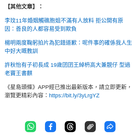
【其他文章】：
李玟11年婚姻觸礁胞姐不滿有人放料 拒公開有原
因：善良的人都容易受到欺負
楊明兩度鞠躬拍片為犯錯道歉：呢件事的確係我人生
中好大嘅教訓
許秋怡有子初長成 19歲囝囝王綽枬高大兼靚仔 型過
老竇王書麒
《星島頭條》APP經已推出最新版本，請立即更新，
瀏覽更精彩內容：
https://bit.ly/3yLrgYZ