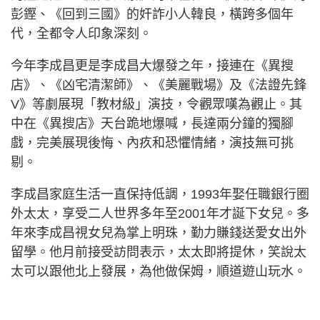
彭鏗、《回到三國》的奸詐小人韓良，橫跨多個年
代，全都令人印象深刻。
今年李成昌更是李成昌大爆發之年，接連在《異搜
店》、《凶宅清潔師》、《美麗戰場》及《法證先鋒
V》等劇展現「教材級」演技，令觀眾嘆為觀止。其
中在《異搜店》天台跪地爆喊，長達兩分鐘的獨腳
戲，完美展現後悔、內疚和恐懼情緒，演技無可挑
剔。
李成昌家庭生活一直保持低調，1993年娶任職銀行圈
外太太，享受二人世界多年至2001年才誕下女兒。多
年來李成昌視女兒為掌上明珠，勤力賺錢送愛女出外
留學。他月前接受訪問表示，太太即將提休，笑說太
太可以跟他北上發展，為他做保姆，順道遊山玩水。