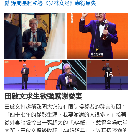
勵 爆周星馳執導《少林女足》患得患失
+16
田啟文求生欲強感謝愛妻
田啟文打趣稱聽聞大會沒有限制得獎者的發言時間：
「四十七年的從影生涯，我要謝謝的人很多。」接著
從外套暗袋拎出一張超大的「A4紙」，惹得全場哄堂
大笑。田啟文隨後收起「A4紙道具」，以真情流露的