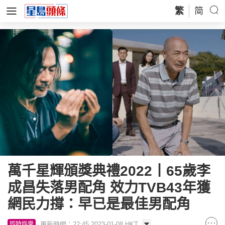
繁
简
萬千星輝頒獎典禮2022丨65歲李
成昌失落男配角 效力TVB43年獲
網民力撐：早已是最佳男配角
更新時間：22:45 2023-01-08 HKT
即時娛樂