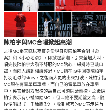
+6
陳柏宇與MC合唱掀起高潮
之後MC張天賦以嘉賓身份現身與陳柏宇合唱《命
案》和《小心地滑》，即掀起高潮，引來全場大叫，
唱完後陳柏宇大讚不舒服的MC貼心，綵排時已戴口
罩，而兩人講到相識經過，MC指在IG中回覆陳柏宇
打羽毛球的story，之後兩人更約出來打波，陳柏宇指
MC現在有電單車車牌，而自己的電單車放在車房
中，笑言若對方想揸的話自己可續牌給他揸，之後陳
柏宇表示有小禮物給MC ，但叫他不要期望太高，隨
後便唱出《一千種戀愛》，收到驚喜的MC表示這首