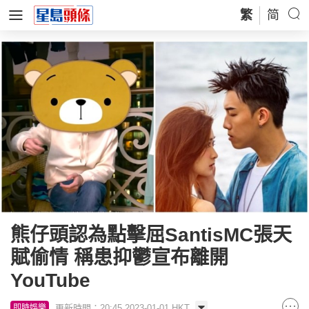
繁
简
熊仔頭認為點擊屈SantisMC張天
賦偷情 稱患抑鬱宣布離開
YouTube
更新時間：20:45 2023-01-01 HKT
即時娛樂