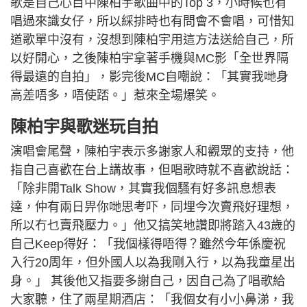
歌是自己心目中陳柏宇歌曲中的Top 3，小時候也有
唱過來識女仔，所以綵排時也有問會不會唱，可惜知
道歌單中沒有，沒想到陳柏宇用這方法送給自己，所
以好開心，之後陳柏宇拿著手機與MC影「全世界隔
得最遠的自拍」，影完後MC自嘲說：「其實我哋身
高差唔多，唔使踎。」惹來全場爆笑。
陳柏宇與歌迷玩自拍
演唱會尾聲，陳柏宇表示多謝家人和觀眾的支持，他
指自己喜歡在台上講故事，但唱歌時就不喜歡說話：
「除非開Talk Show，其實我個騷有好多訊息想表
達，仲有兩日畀你哋思考吓，同埋今次賣飛好理想，
所以冇乜賣飛壓力。」他又搞笑地讚即將踏入43歲的
自己Keep得好：「我個樣得唔得？雖然今年係慶祝
入行20周年，但外國人以為我剛入行，以為我童星出
身。」 其後他又指要多謝自己，因自己為了唱歌給
大家聽，住了兩星期酒店：「我個女有小小鼻涕，我