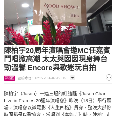
Loaded
:
Unmute
6.01%
陳柏宇20周年演唱會邀MC任嘉賓
鬥唱掀高潮 太太與囡囡現身舞台
勁溫馨 Encore與歌迷玩自拍
更新時間：12:15 2026-07-19 HKT
影視圈
陳柏宇（Jason）一連三場的紅館騷《Jason Chan
Live in Frames 20週年演唱會》昨晚（18日）舉行頭
場，演唱會以微電影《人生四格》貫穿，整晚大部份
時間都是以歌會友，當唱到《本能寺》時，陳柏宇走