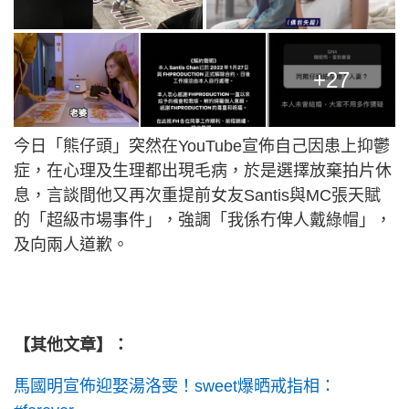
+27
今日「熊仔頭」突然在YouTube宣佈自己因患上抑鬱
症，在心理及生理都出現毛病，於是選擇放棄拍片休
息，言談間他又再次重提前女友Santis與MC張天賦
的「超級市場事件」，強調「我係冇俾人戴綠帽」，
及向兩人道歉。
【其他文章】：
馬國明宣佈迎娶湯洛雯！sweet爆晒戒指相：