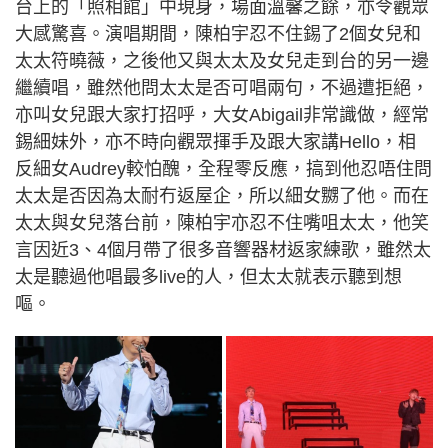
台上的「照相館」中現身，場面溫馨之餘，亦令觀眾
大感驚喜。演唱期間，陳柏宇忍不住錫了2個女兒和
太太符曉薇，之後他又與太太及女兒走到台的另一邊
繼續唱，雖然他問太太是否可唱兩句，不過遭拒絕，
亦叫女兒跟大家打招呼，大女Abigail非常識做，經常
錫細妹外，亦不時向觀眾揮手及跟大家講Hello，相
反細女Audrey較怕醜，全程零反應，搞到他忍唔住問
太太是否因為太耐冇返屋企，所以細女嬲了他。而在
太太與女兒落台前，陳柏宇亦忍不住嘴咀太太，他笑
言因近3、4個月帶了很多音響器材返家練歌，雖然太
太是聽過他唱最多live的人，但太太就表示聽到想
嘔。