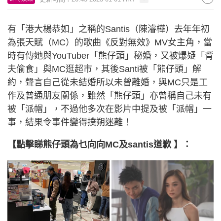
有「港大楊恭如」之稱的Santis（陳濬樺）去年年初
為張天賦（MC）的歌曲《反對無效》MV女主角，當
時有傳她與YouTuber「熊仔頭」秘婚，又被爆疑「背
夫偷食」與MC逛超市，其後Santi被「熊仔頭」解
約，聲言自己從未結婚所以未曾離婚，與MC只是工
作及普通朋友關係，雖然「熊仔頭」亦曾稱自己未有
被「派帽」，不過他多次在影片中提及被「派帽」一
事，結果令事件變得撲朔迷離！
【點擊睇熊仔頭為乜向向MC及santis道歉 】：