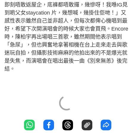
即刻唔敢返屋企，底褲都唔敢攞，幾慘呀！我喺IG見
到啲父女staycation 片，幾想喊，幾掛住佢哋！」又
感性表示雖然自己並非超人，但每次都俾心機唱到最
好，希望下次開演唱會的時候大家也會買飛。Encore
時，陳柏宇再出場唱三首歌，雖然期間他表示唱到
「急尿」，但也興奮地拿著相機在台上走來走去與歌
迷玩自拍，但攝影技術麻麻的他拍出來的不是爆光就
是失焦，而演唱會在唱出最後一曲《別來無恙》後完
結。