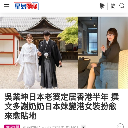
繁
简
吳業坤日本老婆定居香港半年 撰
文多謝奶奶日本妹變港女裝扮愈
來愈貼地
更新時間：20:30 2023-01-01 HKT
即時娛樂