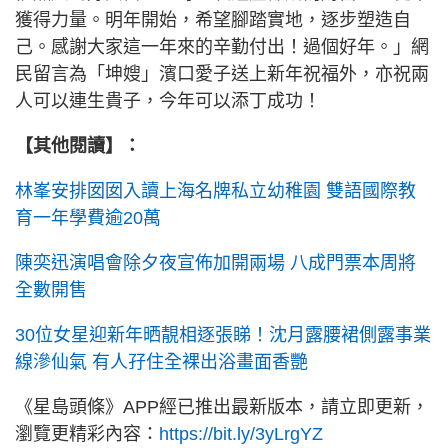
獲得力量。明年開始，希望腳踏實地，逐步塑造自
己。感謝大家這一年來的辛勤付出！過個好年。」網
民留言為「坤嫂」濱口愛子送上新年祝福外，亦祝兩
人可以連生貴子，今年可以添丁成功！
【其他閱讀】：
林峯安排囡囡入讀上海名牌私立幼稚園 雙語國際教
育一年學費逾20萬
陳奕迅演唱會除夕夜宣佈加開兩場 八成門票本周將
全數開售
30位女星迎新年晒靚相逐張睇！沈月露腰裙側露事業
線滲仙氣 有人孖住全裸出浴畫面香艷
《星島頭條》APP經已推出最新版本，請立即更新，
瀏覽更精彩內容：
https://bit.ly/3yLrgYZ