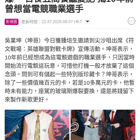
曾想當電競職業選手
更新時間：22:47 2026-08-07 HKT
影視圈
吳業坤（坤哥）今日獲鍾培生邀請到尖沙咀出席《符
文戰場：英雄聯盟對戰卡牌》宣傳活動。坤哥表示，
10年前已經想成為這電競遊戲的職業選手，只因當時
開始流行電競這玩意，可惜他打機一般才放棄了這個
念頭。問到可有儲起一些特別版珍藏卡？坤哥表示，
除了一些價值幾百元的卡，若是10多萬元的卡，他暫
時未有能力，座駕的玻璃剛爆裂要換，還是將錢留下
來製作新歌更好。