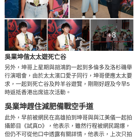
+8
吳業坤偕太太遊死亡谷
另外，坤哥上星期與胡鴻鈞一起到多倫多及洛杉磯舉
行演唱會，由於太太濱口愛子同行，坤哥便應太太要
求，一起到死亡谷及羚羊谷遊覽，剛剛好趕及今早5
時返抵香港出席這次活動。
吳業坤趕住減肥備戰空手道
此外，早前被網民在高雄拍到坤哥與與江美儀一起拍
攝節目《試真D》，他表示，雖然行程被網民踢爆，
但仍不可從他口中透露有關詳情，他表示，上次只拍