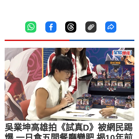
Loaded
:
Unmute
13.12%
吳業坤高雄拍《試真D》被網民踢
爆 一日食五間餐廳變肥 揭10年前