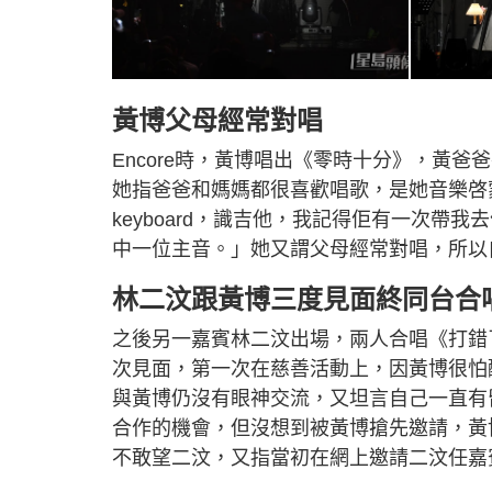
黃博父母經常對唱
Encore時，黃博唱出《零時十分》，黃
她指爸爸和媽媽都很喜歡唱歌，是她音樂啓
keyboard，識吉他，我記得佢有一次
中一位主音。」她又謂父母經常對唱，所以
林二汶跟黃博三度見面終同台合
之後另一嘉賓林二汶出場，兩人合唱《打錯
次見面，第一次在慈善活動上，因黃博很怕
與黃博仍沒有眼神交流，又坦言自己一直有
合作的機會，但沒想到被黃博搶先邀請，黃
不敢望二汶，又指當初在網上邀請二汶任嘉