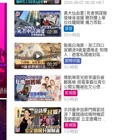
2026-08-07 06:00 HKT
黃大仙血案│死者預謀報
復噪音滋擾 聽到樓上單
位拉鐵閘聲 攜刀等𨋢伏
擊傷者
突發
02:38
10小時前
颱風白海豚︱浙江四口
家觀浪9歲童遭捲走 知情
人：遊客私闖被封區域
︱有片
即時中國
00:35
3小時前
陳凱琳育兒掀爭議狂被
翻舊帳 搭電車霸位再引
公關災難被批欠公德心
網民質疑扮貼地？
影視圈
5小時前
佘詩曼參加豪門婚宴拭
淚？屢錯過結婚時機認
雪卵都遲 立定遺囑分派
財產
影視圈
7小時前