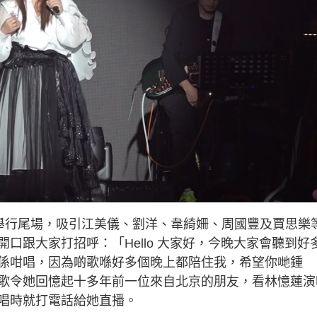
音樂會昨晚舉行尾場，吸引江美儀、劉洋、韋綺姍、周國豐及賈思樂
口跟大家打招呼：「Hello 大家好，今晚大家會聽到好
係咁唱，因為啲歌喺好多個晚上都陪住我，希望你哋鍾
歌令她回憶起十多年前一位來自北京的朋友，看林憶蓮演
唱時就打電話給她直播。