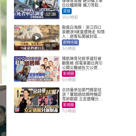
復噪音滋擾 聽到樓上單
位拉鐵閘聲 攜刀等𨋢伏
擊傷者
突發
02:38
10小時前
颱風白海豚︱浙江四口
家觀浪9歲童遭捲走 知情
人：遊客私闖被封區域
︱有片
即時中國
00:35
3小時前
陳凱琳育兒掀爭議狂被
翻舊帳 搭電車霸位再引
公關災難被批欠公德心
網民質疑扮貼地？
影視圈
5小時前
佘詩曼參加豪門婚宴拭
淚？屢錯過結婚時機認
雪卵都遲 立定遺囑分派
財產
影視圈
7小時前