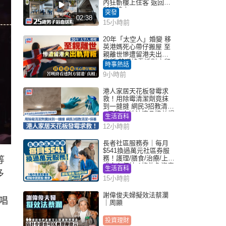
內狂斬樓上住客 返回住
所墮樓亡
突發
02:38
15小時前
20年「太空人」婚變 移
英港媽死心帶仔搬屋 至
親離世慘遭留港夫出軌
背叛 苦嘆終看透對方留
時事熱話
港「真相」｜Juicy叮
9小時前
港人家居天花板發霉求
救！用除霉清潔劑竟抹
到一撻撻 網民3招教清潔
+保養 本地油漆品牌曾提
生活百科
醒勿用1物防變色
12小時前
長者社區服務券｜每月
$541換過萬元社區券服
務！護理/膳食/治療/上門
等
或中心任揀 1條件免資產
生活百科
多
審查（附申請資格及教
15小時前
學）
謝偉俊夫婦擬效法蔡瀾
唱
｜周顯
投資理財