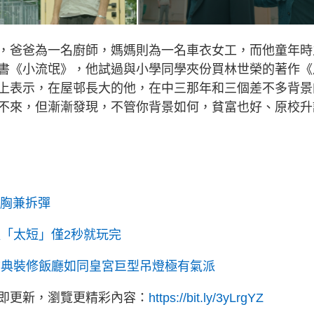
，爸爸為一名廚師，媽媽則為一名車衣女工，而他童年時
書《小流氓》，他試過與小學同學夾份買林世榮的著作《
上表示，在屋邨長大的他，在中三那年和三個差不多背景
不來，但漸漸發現，不管你背景如何，貧富也好、原校升
隆胸兼拆彈
「太短」僅2秒就玩完
古典裝修飯廳如同皇宮巨型吊燈極有氣派
立即更新，瀏覽更精彩內容：
https://bit.ly/3yLrgYZ