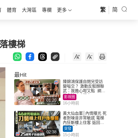
繁
简
育
體育
大灣區
專欄
更多
落樓梯
最Hit
陳錦鴻保護自閉兒受訪
變嗌交？ 激動反駁顏聯
武：我擔心咁又點 網民
批主持咄咄逼人
影視圈
01:20
16小時前
黃大仙血案│內情曝光 死
者對噪音非常敏感 電梯
內狂斬樓上住客 返回住
所墮樓亡
突發
02:38
15小時前