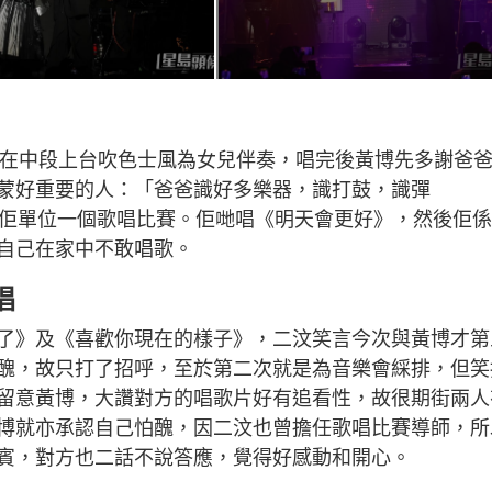
爸爸在中段上台吹色士風為女兒伴奏，唱完後黃博先多謝爸
蒙好重要的人：「爸爸識好多樂器，識打鼓，識彈
帶我去佢單位一個歌唱比賽。佢哋唱《明天會更好》，然後佢
自己在家中不敢唱歌。
唱
了》及《喜歡你現在的樣子》，二汶笑言今次與黃博才第
醜，故只打了招呼，至於第二次就是為音樂會綵排，但笑
留意黃博，大讚對方的唱歌片好有追看性，故很期街兩人
博就亦承認自己怕醜，因二汶也曾擔任歌唱比賽導師，所
賓，對方也二話不說答應，覺得好感動和開心。