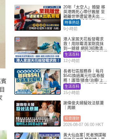
20年「太空人」婚變 移
英港媽死心帶仔搬屋 至
親離世慘遭留港夫出軌
背叛 苦嘆終看透對方留
時事熱話
港「真相」｜Juicy叮
9小時前
港人家居天花板發霉求
救！用除霉清潔劑竟抹
到一撻撻 網民3招教清潔
+保養 本地油漆品牌曾提
生活百科
醒勿用1物防變色
12小時前
長者社區服務券｜每月
$541換過萬元社區券服
務！護理/膳食/治療/上門
嘉賓
或中心任揀 1條件免資產
生活百科
目
審查（附申請資格及教
15小時前
學）
家
謝偉俊夫婦擬效法蔡瀾
｜周顯
投資理財
2026-08-07 06:00 HKT
黃大仙血案│死者預謀報