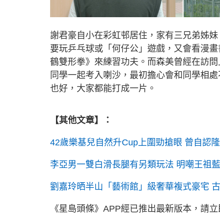
謝君豪自小在彩虹邨居住，家有三兄弟姊妹
要玩乒乓球或「何仔公」遊戲，又會看漫畫
鶴雙形拳》來練習功夫。而森美曾經在訪問
同學一起考入喇沙，最初擔心會和同學相處
也好，大家都能打成一片。
【其他文章】：
42歲樂基兒自然升Cup上圍勁搶眼 曾自認
李亞男一雙白滑長腿有另類玩法 明嘲王祖藍
劉嘉玲晒半山「藝術館」級奢華複式豪宅 
《星島頭條》APP經已推出最新版本，請