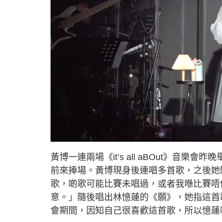
L
U
o
n
a
m
d
u
黃博一連兩場《it’s all aBOut》
e
t
d
e
:
前來捧場。黃博現身後連唱多首歌，之後她開
9
.
0
歌，啲歌可能比賽未唱過，或者我喺比賽唔
4
%
意。」隨後唱出林憶蓮的《願》，她指這首
會期間，因知自己很喜歡這首歌，所以憶蓮