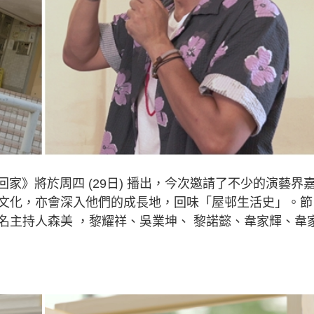
家》將於周四 (29日) 播出，今次邀請了不少的演藝界
文化，亦會深入他們的成長地，回味「屋邨生活史」。節
名主持人森美 ，黎耀祥、吳業坤、 黎諾懿、韋家輝、韋