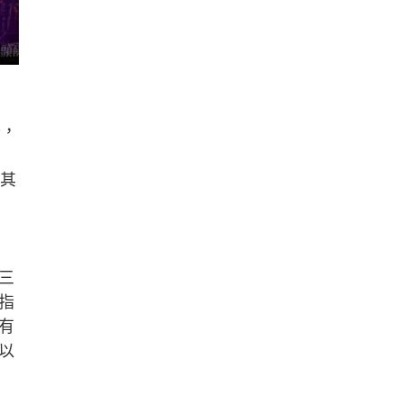
爸，
係其
三
指
有
以