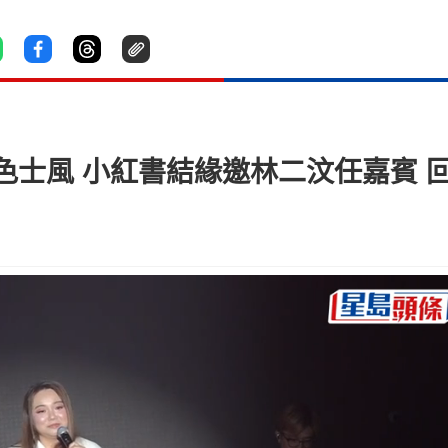
色士風 小紅書結緣邀林二汶任嘉賓 