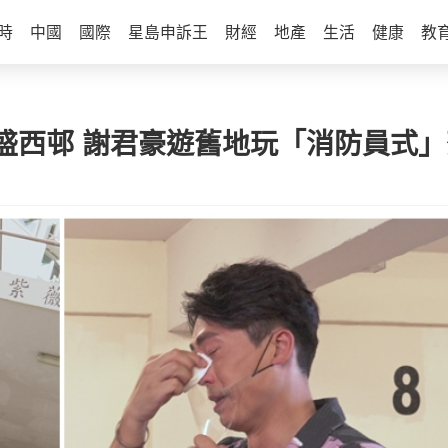
時
中國
國際
星島申訴王
財經
地產
生活
健康
教
盛西邨 謝君豪遊舊地玩「消防員式」