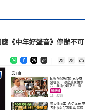
回應《中年好聲音》停辦不可
最Hit
陳錦鴻保護自閉兒受訪
變嗌交？ 激動反駁顏聯
武：我擔心咁又點 網民
批主持咄咄逼人
影視圈
01:20
16小時前
黃大仙血案│內情曝光 死
者對噪音非常敏感 電梯