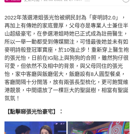
2022年落選港姐張光怡被網民封為「麥明詩2.0」，
再加上有傳她的家底豐厚，父母亦是專業人士兼住半
山超級豪宅，在參選港姐時她已正式成為註冊醫生，
所以一舉一動都受到傳媒關注，可惜最後她並未有如
麥明詩般登冠軍寶座，於10強止步！重新穿上醫生袍
的張光怡，日前在IG貼上與狗狗的合照，雖然狗仔很
可愛，但依然不及相中的背景，與父母同住的張光
怡，家中客廳與飯廳偌大，飯廳設有8人圓型餐桌，
客廳間隔十分闊落，放有兩張長型梳化，更可飽覽維
港靚景，中間還放了一棵巨大的聖誕樹，相當有聖誕
氛氛！
【點擊睇張光怡豪宅】：