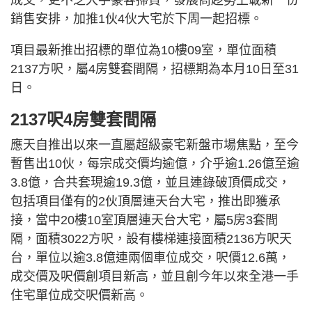
成交，更不乏大手豪客掃貨，發展商趁勢上載新一份
銷售安排，加推1伙4伙大宅於下周一起招標。
項目最新推出招標的單位為10樓09室，單位面積
2137方呎，屬4房雙套間隔，招標期為本月10日至31
日。
2137呎4房雙套間隔
應天自推出以來一直屬超級豪宅新盤市場焦點，至今
暫售出10伙，每宗成交價均逾億，介乎逾1.26億至逾
3.8億，合共套現逾19.3億，並且連錄破頂價成交，
包括項目僅有的2伙頂層連天台大宅，推出即獲承
接，當中20樓10室頂層連天台大宅，屬5房3套間
隔，面積3022方呎，設有樓梯連接面積2136方呎天
台，單位以逾3.8億連兩個車位成交，呎價12.6萬，
成交價及呎價創項目新高，並且創今年以來全港一手
住宅單位成交呎價新高。