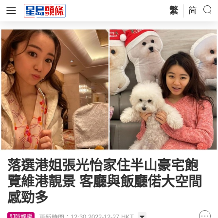
繁
简
落選港姐張光怡家住半山豪宅飽
覽維港靚景 客廳與飯廳偌大空間
感勁多
更新時間：12:30 2022-12-27 HKT
即時娛樂