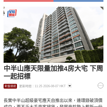
中半山應天限量加推4房大宅 下周
一起招標
更新時間：11:25 2026-08-07 HKT
新盤速遞
長實中半山超級豪宅應天自推出以來，連環錄破頂價