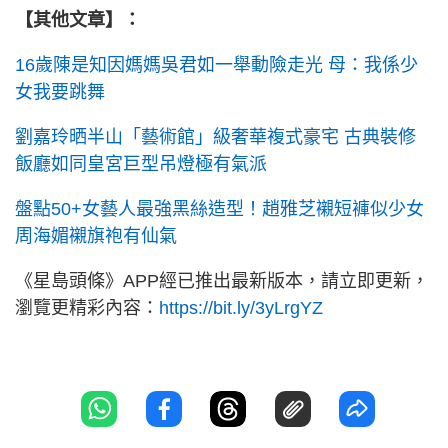
【其他文章】：
16歲陳是知因媽媽吳君如一舉動險走光 母：我係少
女我要跳舞
劉嘉玲晒半山「藝術館」級奢華複式豪宅 古典裝修
飯廳如同皇宮巨型吊燈極有氣派
盤點50+女藝人最強黑絲造型！趙雅芝襯短褲似少女
周海媚襯旗袍有仙氣
《星島頭條》APP經已推出最新版本，請立即更新，
瀏覽更精彩內容：
https://bit.ly/3yLrgYZ