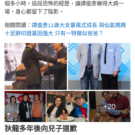
個多小時。這段恐怖的經歷，讓譚俊彥嚇得大病一
場，身心都留下了陰影。
相關閱讀：
譚俊彥11歲大女暴風式成長 與仙氣媽媽
十足餅印證基因強大 只有一特徵似爸爸？
+20
狄龍多年後向兒子道歉