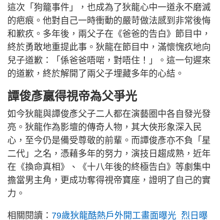
這次「狗籠事件」，也成為了狄龍心中一道永不磨滅
的疤痕。他對自己一時衝動的嚴苛做法感到非常後悔
和歉疚。多年後，兩父子在《爸爸的告白》節目中，
終於勇敢地重提此事。狄龍在節目中，滿懷愧疚地向
兒子道歉：「係爸爸唔啱，對唔住！」。這一句遲來
的道歉，終於解開了兩父子埋藏多年的心結。
譚俊彥贏得視帝為父爭光
如今狄龍與譚俊彥父子二人都在演藝圈中各自發光發
亮。狄龍作為影壇的傳奇人物，其大俠形象深入民
心，至今仍是備受尊敬的前輩。而譚俊彥亦不負「星
二代」之名，憑藉多年的努力，演技日趨成熟，近年
在《換命真相》、《十八年後的終極告白》等劇集中
擔當男主角，更成功奪得視帝寶座，證明了自己的實
力。
相關閱讀：
79歲狄龍酷熱戶外開工畫面曝光 烈日曝