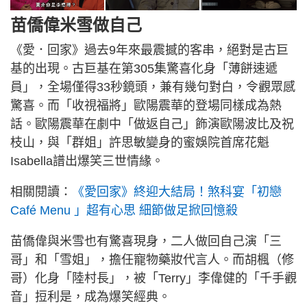
苗僑偉米雪做自己
《愛．回家》過去9年來最震撼的客串，絕對是古巨
基的出現。古巨基在第305集驚喜化身「薄餅速遞
員」，全場僅得33秒鏡頭，兼有幾句對白，令觀眾感
驚喜。而「收視福將」歐陽震華的登場同樣成為熱
話。歐陽震華在劇中「做返自己」飾演歐陽波比及祝
枝山，與「群姐」許思敏變身的蜜娛院首席花魁
Isabella譜出爆笑三世情緣。
相關閱讀：
《愛回家》終迎大結局！煞科宴「初戀
Café Menu 」超有心思 細節做足掀回憶殺
苗僑偉與米雪也有驚喜現身，二人做回自己演「三
哥」和「雪姐」，擔任寵物藥妝代言人。而胡楓（修
哥）化身「陸村長」，被「Terry」李偉健的「千手觀
音」𢭃利是，成為爆笑經典。