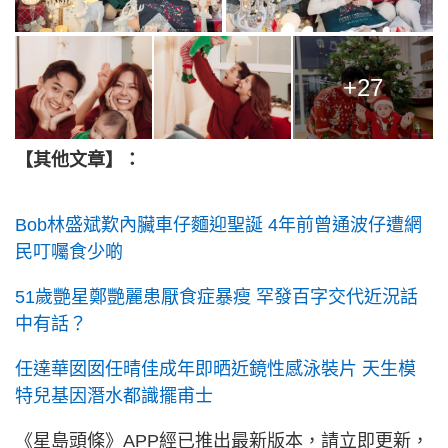
+27
【其他文章】：
Bob林盛斌歎內臟車仔麵迎聖誕 4年前曾通波仔遭網
民叮囑食少啲
51歲艷星鄭艷麗患厭食症暴瘦 罕發百字交代近況話
中有話？
任達華囡囡任晴佳成年即晒近鏡性感泳裝片 天生模
特兒基因潛水都識擺甫士
《星島頭條》APP經已推出最新版本，請立即更新，