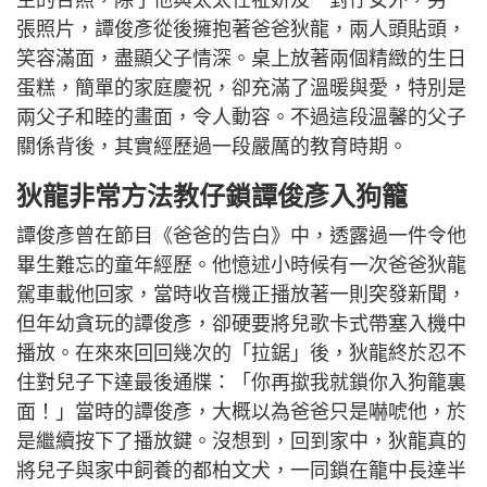
生的合照，除了他與太太任祉妍及一對仔女外，另一
張照片，譚俊彥從後擁抱著爸爸狄龍，兩人頭貼頭，
笑容滿面，盡顯父子情深。桌上放著兩個精緻的生日
蛋糕，簡單的家庭慶祝，卻充滿了溫暖與愛，特別是
兩父子和睦的畫面，令人動容。不過這段溫馨的父子
關係背後，其實經歷過一段嚴厲的教育時期。
狄龍非常方法教仔鎖譚俊彥入狗籠
譚俊彥曾在節目《爸爸的告白》中，透露過一件令他
畢生難忘的童年經歷。他憶述小時候有一次爸爸狄龍
駕車載他回家，當時收音機正播放著一則突發新聞，
但年幼貪玩的譚俊彥，卻硬要將兒歌卡式帶塞入機中
播放。在來來回回幾次的「拉鋸」後，狄龍終於忍不
住對兒子下達最後通牒：「你再撳我就鎖你入狗籠裏
面！」當時的譚俊彥，大概以為爸爸只是嚇唬他，於
是繼續按下了播放鍵。沒想到，回到家中，狄龍真的
將兒子與家中飼養的都柏文犬，一同鎖在籠中長達半