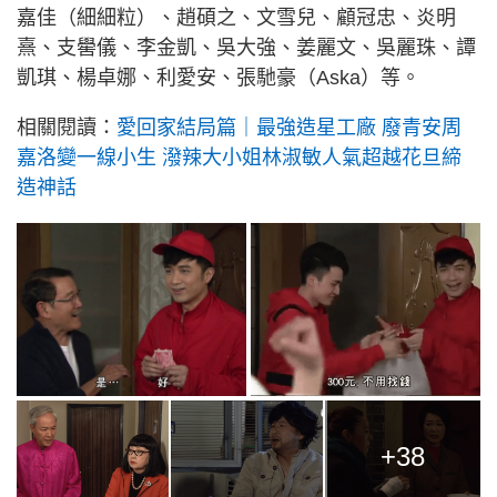
嘉佳（細細粒）、趙碩之、文雪兒、顧冠忠、炎明
熹、支嚳儀、李金凱、吳大強、姜麗文、吳麗珠、譚
凱琪、楊卓娜、利愛安、張馳豪（Aska）等。
相關閱讀：
愛回家結局篇｜最強造星工廠 廢青安周
嘉洛變一線小生 潑辣大小姐林淑敏人氣超越花旦締
造神話
+38