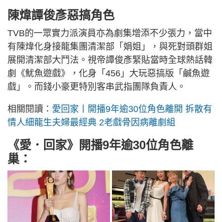
陳煒譚俊彥惡搞角色
TVB的一眾實力派演員亦為劇集增添不少張力，當中
有陳煒化身接龍集團清潔部「娟姐」，與死對頭群姐
展開清潔部大鬥法。視帝譚俊彥緊貼當時全球熱話韓
劇《魷魚遊戲》，化身「456」大玩惡搞版「鹹魚遊
戲」。而錢小豪更特別客串武指團隊負責人。
相關閱讀：
愛回家丨開播9年逾30位角色離開 拆散有
情人細龍生夫婦最經典 2老戲骨因病離劇組
《愛．回家》開播9年逾30位角色離
巢：