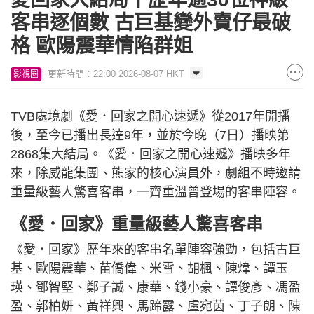
客串逐個數 古巨基變外賣仔最破
格 歐陽震華情陷群姐
更新時間：22:00 2026-08-07 HKT
影視圈
TVB處境劇《愛．回家之開心速遞》從2017年開播
後，至今已播出長達9年，並於今晚（7日）播映第
2868集大結局。《愛．回家之開心速遞》播映多年
來，除威龍集團、熊家的核心演員外，劇組不時邀請
重量級藝人驚喜客串，一齊重溫曾登場的客串陣容。
《愛．回家》重量級藝人驚喜客串
《愛．回家》歷年來的客串名單陣容強勁，包括古巨
基、歐陽震華、苗僑偉、米雪、胡楓、陳煒、譚玉
瑛、鄧智堅、鄭子誠、康華、錢小豪、譚俊彥、馮盈
盈、郭柏妍、黃祥興、馬蹄露、盧宛茵、丁子朗、陳