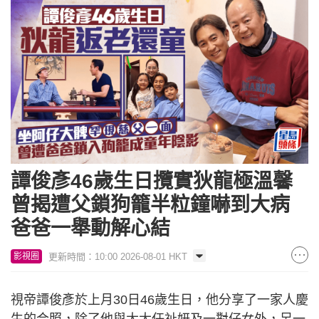
譚俊彥46歲生日攬實狄龍極溫馨
曾揭遭父鎖狗籠半粒鐘嚇到大病
爸爸一舉動解心結
更新時間：10:00 2026-08-01 HKT
影視圈
視帝譚俊彥於上月30日46歲生日，他分享了一家人慶