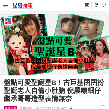
繁
简
盤點可愛聖誕星B！古巨基囝囝扮
聖誕老人自備小肚腩 倪晨曦細仔
繼承哥哥造型表情無奈
更新時間：19:00 2022-12-25 HKT
即時娛樂