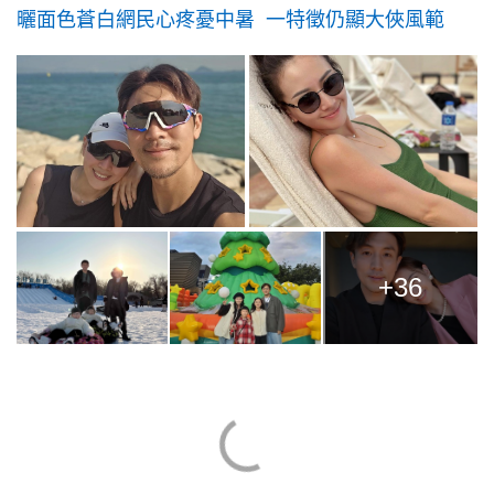
曬面色蒼白網民心疼憂中暑 一特徵仍顯大俠風範
+36