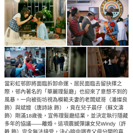
+1
當彩虹邨即將面臨拆卸命運、居民面臨去留抉擇之
際，邨內著名的「華麗理髮廳」也迎來了意想不到的
風暴。一向被街坊視為模範夫妻的老闆斌哥（潘燦良
飾）與斌嫂（唐詩詠 飾），竟在兒子晨仔（蘇文濤
飾）剛滿18歲後，宣佈理髮廳結業，並決定執行隱藏
多年的協議——離婚。這項震撼彈讓女兒Windy（許
軼 飾）完全無法接受，決心暗中調查父母分開的真