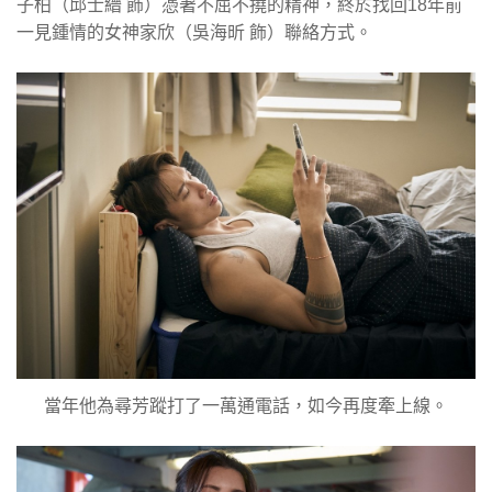
子柏（邱士縉 飾）憑著不屈不撓的精神，終於找回18年前
一見鍾情的女神家欣（吳海昕 飾）聯絡方式。
當年他為尋芳蹤打了一萬通電話，如今再度牽上線。