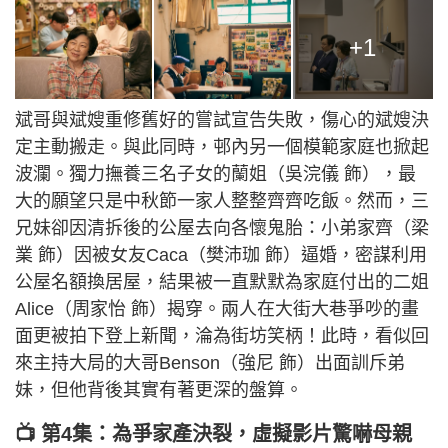
+1
斌哥與斌嫂重修舊好的嘗試宣告失敗，傷心的斌嫂決
定主動搬走。與此同時，邨內另一個模範家庭也掀起
波瀾。獨力撫養三名子女的蘭姐（吳浣儀 飾），最
大的願望只是中秋節一家人整整齊齊吃飯。然而，三
兄妹卻因清拆後的公屋去向各懷鬼胎：小弟家齊（梁
業 飾）因被女友Caca（樊沛珈 飾）逼婚，密謀利用
公屋名額換居屋，結果被一直默默為家庭付出的二姐
Alice（周家怡 飾）揭穿。兩人在大街大巷爭吵的畫
面更被拍下登上新聞，淪為街坊笑柄！此時，看似回
來主持大局的大哥Benson（強尼 飾）出面訓斥弟
妹，但他背後其實有著更深的盤算。
📺 第4集：為爭家產決裂，虛擬影片驚嚇母親