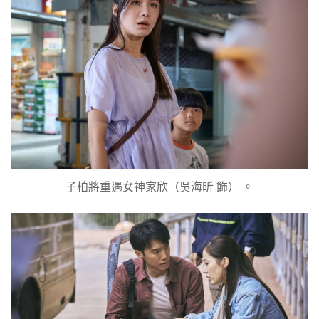
子柏將重遇女神家欣（吳海昕 飾） 。