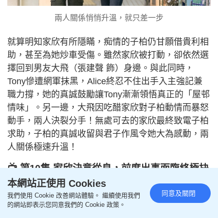
兩人關係悄悄升溫，就只差一步
就算明知家欣有所隱瞞，痴情的子柏仍甘願借貴利相
助，甚至為她炒車受傷。雖然家欣被打動，卻依然選
擇回到男友大飛（張建聲 飾）身邊。與此同時，
Tony慘遭網軍抹黑，Alice終忍不住出手入主強記兼
職力撐，她的真誠鼓勵讓Tony漸漸領悟真正的「屋邨
情味」。另一邊，大飛因吃醋家欣對子柏動情而暴怒
動手，兩人決裂分手！無處可去的家欣最終致電子柏
求助，子柏的真誠收留與君子作風令她大為感動，兩
人關係極速升溫！
📺 第10集 家欣決意從良，前度出事面臨終極抉
擇！
本網站正使用 Cookies
同意及關閉
我們使用 Cookie 改善網站體驗。 繼續使用我們
的網站即表示您同意我們的 Cookie 政策。