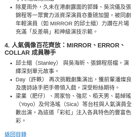
除夏雨外，久未在港劇露面的郭鋒、吳浣儀及張
錦程等一眾實力派資深演員亦重磅加盟，被同劇
年輕演員（如 MIRROR 的邱士縉）力讚在片場
充滿「反差萌」和神級演技示範。
4. 人氣偶像百花齊放：MIRROR、ERROR、
COLLAR 成員聯手
邱士縉（Stanley） 與吳海昕、張錦程搭檔，演
繹深刻單元故事。
Day（許軼） 再次挑戰劇集演出，獲前輩潘燦良
及唐詩詠手把手帶領入戲，深受粉絲期待。
梁業（肥仔）、周家怡、強尼、栢天男、葛綽瑤
（Yoyo）及何洛瑤（Sica）等台柱與人氣演員全
數出演，為這道「彩虹」注入各具特色的豐富色
彩。
返回目錄