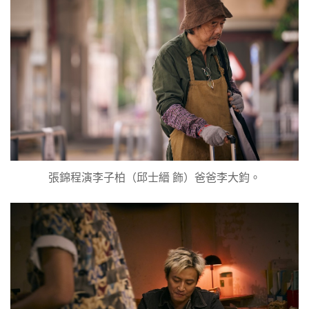
張錦程演李子柏（邱士縉 飾）爸爸李大鈞。