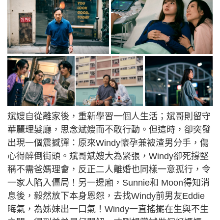
斌嫂自從離家後，重新學習一個人生活；斌哥則留守
華麗理髮廳，思念斌嫂而不敢行動。但這時，卻突發
出現一個震撼彈：原來Windy懷孕兼被渣男分手，傷
心得醉倒街頭。斌哥斌嫂大為緊張，Windy卻死撐堅
稱不需爸媽理會，反正二人離婚也同樣一意孤行，令
一家人陷入僵局！另一邊廂，Sunnie和 Moon得知消
息後，毅然放下本身恩怨，去找Windy前男友Eddie
晦氣，為姊妹出一口氣！Windy一直搖擺在生與不生