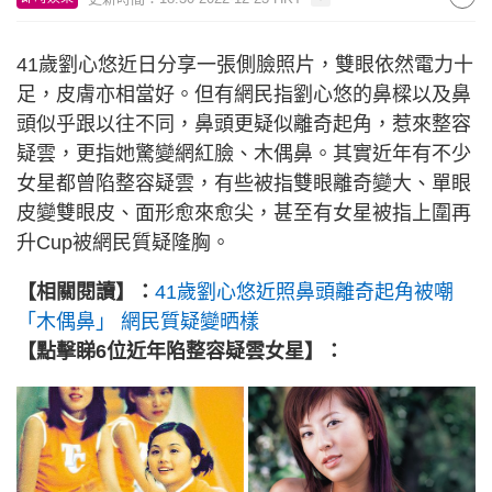
41歲劉心悠近日分享一張側臉照片，雙眼依然電力十
足，皮膚亦相當好。但有網民指劉心悠的鼻樑以及鼻
頭似乎跟以往不同，鼻頭更疑似離奇起角，惹來整容
疑雲，更指她驚變網紅臉、木偶鼻。其實近年有不少
女星都曾陷整容疑雲，有些被指雙眼離奇變大、單眼
皮變雙眼皮、面形愈來愈尖，甚至有女星被指上圍再
升Cup被網民質疑隆胸。
【相關閱讀】：
41歲劉心悠近照鼻頭離奇起角被嘲
「木偶鼻」 網民質疑變晒樣
【點擊睇6位近年陷整容疑雲女星】：