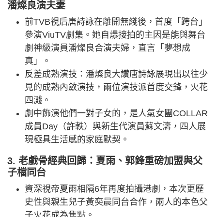
潘燦良演夫妻
前TVB視后唐詩詠在離開無綫後，首度「跨台」
參演ViuTV劇集。她自爆接拍的主因是能與舞台
劇神級演員潘燦良合演夫婦，直言「夢想成
真」。
反差成熟演技：潘燦良大讚唐詩詠展現出以往少
見的成熟內斂演技，兩位演技派首度交鋒，火花
四濺。
劇中飾演他們一對子女的，是人氣女團COLLAR
成員Day（許軼）與新生代演員蘇文濤，四人展
現極具生活感的家庭默契。
3. 老戲骨經典回歸：夏雨、郭鋒重磅加盟與父
子檔同台
資深視帝夏雨相隔6年再度拍攝港劇，本次更歷
史性與親生兒子黃奕晨同台合作，兩人的本色父
子火花成為焦點。