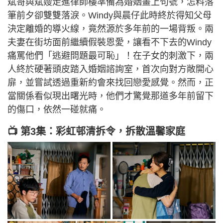
斌哥與斌嫂走進律師樓準備為婚姻畫上句號，怎料落
筆前夕卻雙雙落淚。Windy與晨仔此時終於得知父母
決定離婚的導火線，竟然源於多年前的一場背叛。兩
夫妻在街坊面前繼續假裝恩愛，讓看不下去的Windy
痛罵他們「逃避問題最可恥」！在子女的刺激下，兩
人終於硬著頭皮踏入婚姻諮詢室，首次向對方敞開心
扉，並嘗試透過重新約會來找回戀愛感覺。然而，正
當關係看似現出曙光時，他們才驚覺那道多年前留下
的傷口，依然一碰就痛。
📺 第3集：彩虹邨清拆令，拆散溫馨家庭