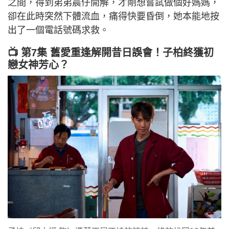
之間，得到弟弟晨仔開解，才剛想嘗試做個好媽媽，
卻在此時突然下體流血，痛得快要昏倒，她本能地按
出了一個電話號碼求救。
📺 第7集 舊愛重逢解開昔日誤會！子柏終獲初
戀女神芳心？