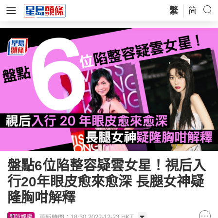
繁
简
盤點6位陷整容疑雲女星！視后入
行20年眼皮愈來愈深 長腿女神疑
隆胸咁解釋
更新時間：18:30 2022-12-23 HKT
即時娛樂