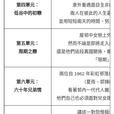
第四單元：
意外重遇面目全非的
低谷中的初戀
兩人在彼此的人生最
並用短短兩天的時間，努力
屋邨中女戀上外
第五單元：
然而不論是即將走入歷
限期之戀
還是他們這段異國關係，都
「限期」
兩位自 1962 年彩虹邨
第六單元：
（夏雨、郭鋒飾
六十年兄弟情
看著邨內一代代人搬走
他們自己也必須面對兒女即
講述一對怨恨極深