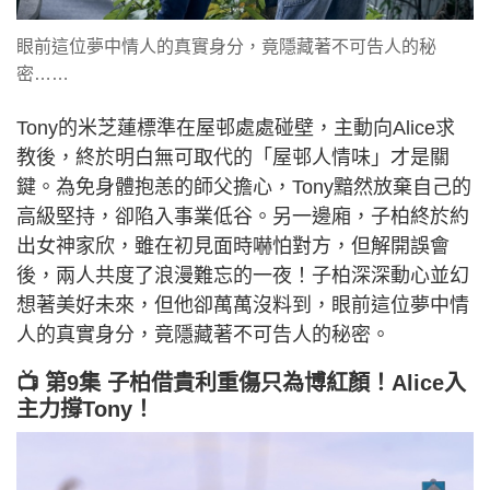
眼前這位夢中情人的真實身分，竟隱藏著不可告人的秘
密……
Tony的米芝蓮標準在屋邨處處碰壁，主動向Alice求
教後，終於明白無可取代的「屋邨人情味」才是關
鍵。為免身體抱恙的師父擔心，Tony黯然放棄自己的
高級堅持，卻陷入事業低谷。另一邊廂，子柏終於約
出女神家欣，雖在初見面時嚇怕對方，但解開誤會
後，兩人共度了浪漫難忘的一夜！子柏深深動心並幻
想著美好未來，但他卻萬萬沒料到，眼前這位夢中情
人的真實身分，竟隱藏著不可告人的秘密。
📺 第9集 子柏借貴利重傷只為博紅顏！Alice入
主力撐Tony！