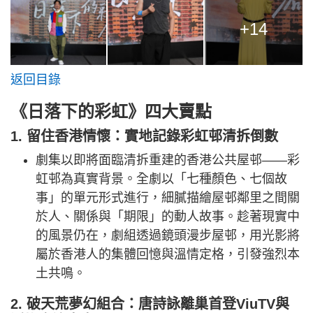
+14
返回目錄
《日落下的彩虹》四大賣點
1. 留住香港情懷：實地記錄彩虹邨清拆倒數
劇集以即將面臨清拆重建的香港公共屋邨——彩
虹邨為真實背景。全劇以「七種顏色、七個故
事」的單元形式進行，細膩描繪屋邨鄰里之間關
於人、關係與「期限」的動人故事。趁著現實中
的風景仍在，劇組透過鏡頭漫步屋邨，用光影將
屬於香港人的集體回憶與溫情定格，引發強烈本
土共鳴。
2. 破天荒夢幻組合：唐詩詠離巢首登ViuTV與