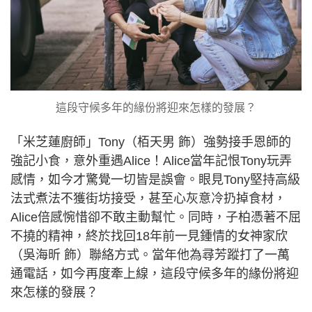
這段守候多年的緣份將迎來怎樣的發展？
「米芝蓮廚師」Tony（栢天男 飾）強勢接手恩師的
強記小食，意外重遇Alice！Alice當年記恨Tony玩弄
感情，如今才驚覺一切皆是誤會。眼見Tony堅持高級
法式煮法不獲街坊接受，甚至心灰意冷扔掉食材，
Alice倍感惋惜卻不敢主動幫忙。同時，子柏憑著不屈
不撓的精神，終於找回18年前一見鍾情的女神家欣
（吳海昕 飾）聯絡方式。當年他為尋芳蹤打了一萬
通電話，如今再度牽上線，這段守候多年的緣份將迎
來怎樣的發展？