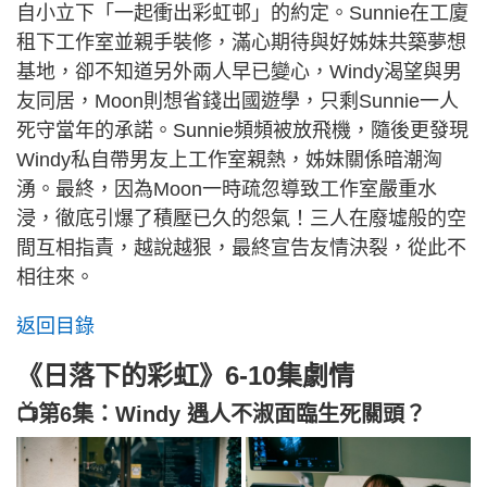
自小立下「一起衝出彩虹邨」的約定。Sunnie在工廈
租下工作室並親手裝修，滿心期待與好姊妹共築夢想
基地，卻不知道另外兩人早已變心，Windy渴望與男
友同居，Moon則想省錢出國遊學，只剩Sunnie一人
死守當年的承諾。Sunnie頻頻被放飛機，隨後更發現
Windy私自帶男友上工作室親熱，姊妹關係暗潮洶
湧。最終，因為Moon一時疏忽導致工作室嚴重水
浸，徹底引爆了積壓已久的怨氣！三人在廢墟般的空
間互相指責，越說越狠，最終宣告友情決裂，從此不
相往來。
返回目錄
《日落下的彩虹》6-10集劇情
📺第6集：Windy 遇人不淑面臨生死關頭？