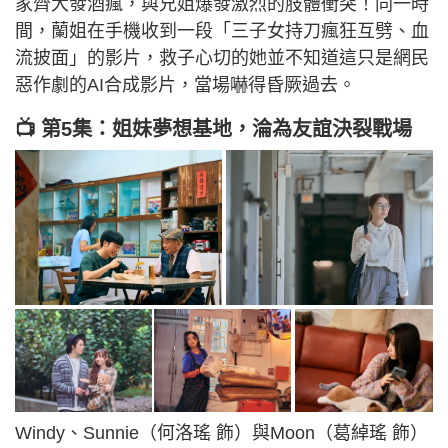
家齊大發酒瘋，與兄姐爆發激烈的肢體衝突！同一時
間，蘭姐在手機收到一段「三子女持刀瘋狂互劈、血
流披面」的影片，救子心切的她並不知道這只是網民
惡作劇的AI合成影片，當場嚇得昏厥過去。
📺 第5集：姐妹夢想基地，淪為友誼決裂戰場
Windy、Sunnie（何洛瑤 飾）與Moon（葛綽瑤 飾）