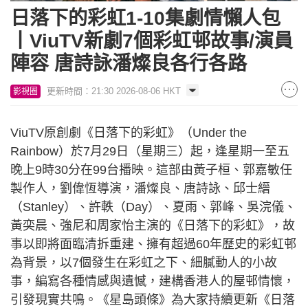
日落下的彩虹1-10集劇情懶人包
丨ViuTV新劇7個彩虹邨故事/演員
陣容 唐詩詠潘燦良各行各路
更新時間：21:30 2026-08-06 HKT
影視圈
ViuTV原創劇《日落下的彩虹》（Under the
Rainbow）於7月29日（星期三）起，逢星期一至五
晚上9時30分在99台播映。這部由黃子桓、郭嘉敏任
製作人，劉偉恆導演，潘燦良、唐詩詠、邱士縉
（Stanley）、許軼（Day）、夏雨、郭峰、吳浣儀、
黃奕晨、強尼和周家怡主演的《日落下的彩虹》，故
事以即將面臨清拆重建、擁有超過60年歷史的彩虹邨
為背景，以7個發生在彩虹之下、細膩動人的小故
事，編寫各種情感與遺憾，建構香港人的屋邨情懷，
引發現實共鳴。《星島頭條》為大家持續更新《日落