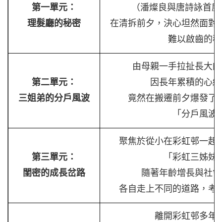
第一單元：
（潘燦良與唐詩詠首度
理髮廳的秘密
在清拆前夕，決心坦然面對
難以啟齒的秘
由母親一手拉扯長大的
第二單元：
因長年累積的心結
三姐弟的分戶風波
竟然在搬遷前夕爆發了
「分戶風波
聚焦於從小在彩虹邨一起
第三單元：
「彩虹三姊妹
閨密的成長岔路
隨著年齡增長與社會
各自走上不同的道路，考
離開彩虹邨多年