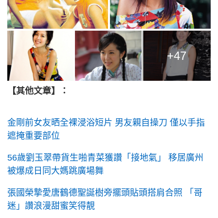
+47
【其他文章】：
金剛前女友晒全裸浸浴短片 男友親自操刀 僅以手指
遮掩重要部位
56歲劉玉翠帶貨生啪青菜獲讚「接地氣」 移居廣州
被爆成日同大媽跳廣場舞
張國榮摯愛唐鶴德聖誕樹旁擺頭貼頭搭肩合照 「哥
迷」讚浪漫甜蜜笑得靚