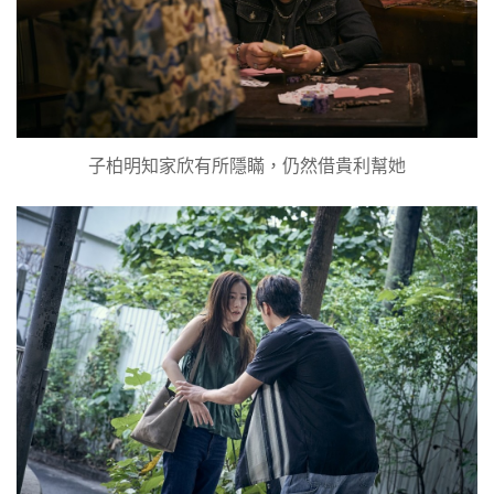
子柏明知家欣有所隱瞞，仍然借貴利幫她