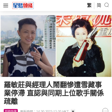
繁
简
羅敏莊與經理人鬧翻慘遭雪藏事
業停滯 直認與同期上位歌手關係
疏離
更新時間：14:30 2022-12-20 HKT
即時娛樂