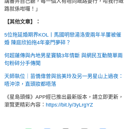
講番畀自己聽，每一個人有唔同嘅路要行，咁我行嘅
路就係咁囉！」
【其他文章】：
5位拖延婚期界KOL丨馬國明戀湯洛雯兩年半屢被催
婚 陳庭欣拍拖4年豪門夢碎？
何超蓮傳與內地男星竇驍3年情斷 與網民互動簡單兩
句粉碎分手傳聞
天師執位｜苗僑偉曾與翁美玲及另一男星山上過夜：
唔沖涼，直頭妝都唔落
《星島頭條》APP經已推出最新版本，請立即更新，
瀏覽更精彩內容：
https://bit.ly/3yLrgYZ