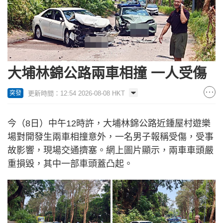
大埔林錦公路兩車相撞 一人受傷
更新時間：12:54 2026-08-08 HKT
突發
今（8日）中午12時許，大埔林錦公路近鍾屋村遊樂
場對開發生兩車相撞意外，一名男子報稱受傷，受事
故影響，現場交通擠塞。網上圖片顯示，兩車車頭嚴
重損毀，其中一部車頭蓋凸起。