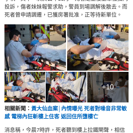
投訴，傷者妹妹報警求助，警員到場調解後散去。而
死者曾申請調遷，已獲房署批准，正等待新單位。
+10
相關新聞：
黃大仙血案│內情曝光 死者對噪音非常敏
感 電梯內狂斬樓上住客 返回住所墮樓亡
消息稱，今晨7時許，死者聽到樓上拉鐵閘聲，相信