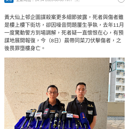
黃大仙上邨企圖謀殺案更多細節披露，死者與傷者雖
是樓上樓下街坊，卻因噪音問題屢生爭執，去年11月
一度驚動警方到場調解，死者疑一直懷恨在心，有預
謀地展開報復，今（8日）晨帶同菜刀伏擊傷者，之
後畏罪墮樓身亡。