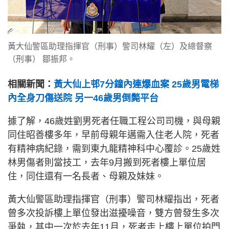
黃大仙警區助理指揮官（刑事）警司林耀（左）及總督察
（刑事） 鄒振邦。
相關新聞：
黃大仙上邨7分鐘內連爆血案 25歲男電梯
內全身刀傷送院 另一46歲男倒斃平台
據了解，46歲姓劉男死者任職工程公司司機，與母親
同住昭善樓多年，早前母親年邁需入住老人院，死者
有精神病紀錄，需到東九龍精神科中心覆診。25歲姓
林男傷者則當技工，去年9月搬到死者樓上單位居
住，同住還有一名長者、母親及妹妹。
黃大仙警區助理指揮官（刑事）警司林耀指出，死者
曾多次投訴樓上單位發出滋擾噪音，雙方曾發生多次
爭執，其中一次於去年11月，死者走上樓上單位拍門