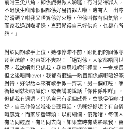
前咁三尖八角，即係識得做人啲囉，冇咁易得罪人，
不過後生嗰陣個個都係好易得罪人啦，邊有人一出嚟
好滑頭？咁我又唔算係好火爆，但係叫做有個氣焰，
而家我過到嚟呢邊，直頭覺得自己好佛系，乜都冇所
謂。」
對於同期歌手上位，她卻停滯不前，跟他們的關係亦
逐漸疏離，她直認不爽說：「絕對係，大家都唔同世
界，我諗唔剩只係我，我意思喺呢行裡面，一齊成長
但之後唔同level，我都有聽過一啲直頭係講嘢唔好嘅
對待，好似話本來有歌手係一齊玩，另一個紅咗，喺
街撞到就扮唔識你，或者講啲說話『你仲係咁咩』，
但係我冇遇過，只係自己有呢個感覺，會覺得佢哋咁
好，自己仲係坐喺後台聽電話，係咪好慘呢？有自憐
嘅感覺。而家睇番轉頭，以前細個、傻豬啫，每個人
有唔同經歷，有唔同去向，如果當時有成熟嘅我，會