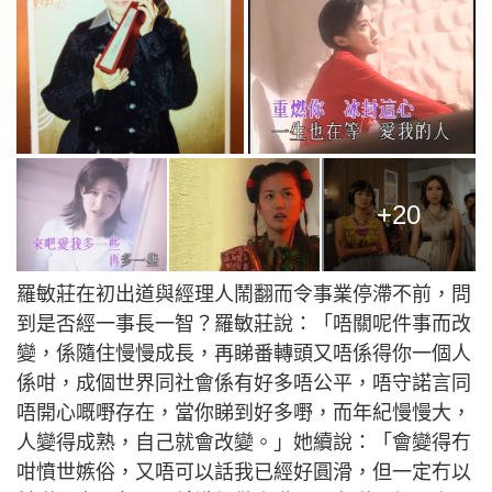
+20
羅敏莊在初出道與經理人鬧翻而令事業停滯不前，問
到是否經一事長一智？羅敏莊說：「唔關呢件事而改
變，係隨住慢慢成長，再睇番轉頭又唔係得你一個人
係咁，成個世界同社會係有好多唔公平，唔守諾言同
唔開心嘅嘢存在，當你睇到好多嘢，而年紀慢慢大，
人變得成熟，自己就會改變。」她續說：「會變得冇
咁憤世嫉俗，又唔可以話我已經好圓滑，但一定冇以