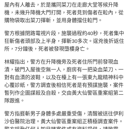
屋內有人離去，於是攜同菜刀在走廊大堂等候升降
機，未幾升降機大門打開，死者見到傷者在𨋢內，從
購物袋取出菜刀揮斬，並用身體擋住𨋢門。
警方根據閉路電視片段，施襲過程約40秒，死者集中
狂斬傷者頭部及上半身，揮斬30多次。逞兇後折返住
所，7分鐘後，死者被發現墮樓身亡。
林耀指出，警方在升降機旁及死者住所門前發現血
漬，破門入屋後空無一人，廚房有一把染血菜刀、一
對有血漬的波鞋，以及在檯上有一張東九龍精神科中
心覆診紙，警方調查後相信死者是有預謀施襲，案件
暫列作企圖謀殺及自殺，交由黃大仙警區重案組第二
隊跟進。
警方指捱斬男子身體多處嚴重受傷，清醒被送往伊利
沙伯醫院治理。黃大仙警區重案組正積極調查案件。