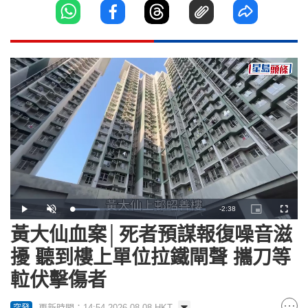
Remaining
-
2:38
Loaded
:
Play
Unmute
Picture-
Fullscr
20.41%
in-
Picture
黃大仙血案│死者預謀報復噪音滋
Time
擾 聽到樓上單位拉鐵閘聲 攜刀等
𨋢伏擊傷者
更新時間：14:54 2026-08-08 HKT
突發