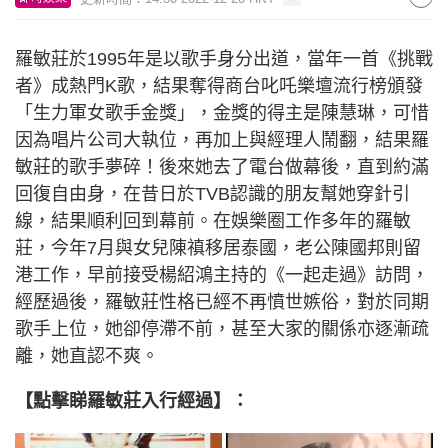
羅敏莊於1995年是以歌手身分出道，當年一首《挑戰
者》成熱門K歌，結果奪得商台叱吒樂壇流行榜頒發
「生力軍女歌手金獎」，金獎的得主是陳慧琳，可惜
因為唱片公司大執位，再加上與經理人鬧翻，結果羅
敏莊的歌手夢碎！後來她去了電台做幕後，直到約滿
回復自由身，在昔日於TVB認識的朋友幫她穿針引
線，結果順利回到幕前。在娛樂圈工作多年的羅敏
莊，今年7月與女兒陳禛移居泰國，老公陳國邦則留
港工作，早前接受楊紹鴻主持的《一起走過》訪問，
經歷過後，羅敏莊性格已經不再憤世嫉俗，對於同期
歌手上位，她卻停滯不前，甚至大家的關係亦逐漸疏
離，她直認不爽。
【點擊睇羅敏莊入行經過】：