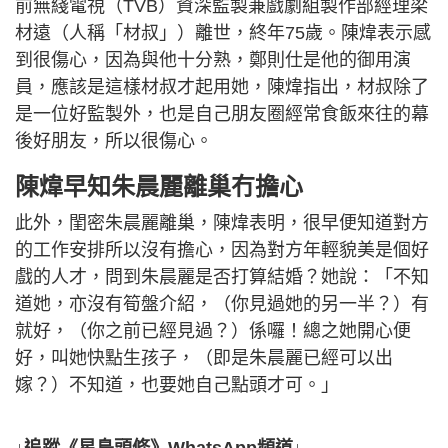
前無綫電視（TVB）資深監製兼戲劇組製作部經理梁
材遠（人稱「材叔」）離世，終年75歲。陳煒表示感
到很傷心，因為與他十分熟，鄭則仕是他的御用演
員，應該是這樣材叔才起用她，陳煒指出，材叔除了
是一位好監製外，也是自己朋友圈經常食飯來往的幕
後好朋友，所以很傷心。
陳煒早知朱晨麗離巢冇擔心
此外，閨密朱晨麗離巢，陳煒表明，很早便知道對方
的工作安排所以沒有擔心，因為對方年輕貌美是個好
戲的人才，問到朱晨麗是否打算結婚？她說：「不知
道她，亦沒有筍盤介紹，（你見過她的另一半？）有
就好，（你之前已經見過？）係囉！總之她開心便
好，叫她快點生孩子，（即是朱晨麗已經可以出
嫁？）不知道，也要她自己點頭才可。」