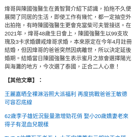
煒哥與陳國強醫生在黃智賢介紹下認識，拍拖不久便
展開了同居的生活，即使工作有幾忙，都一定抽空外
出拍拖，有時陳國強醫生更會充當柴可夫管接送。在
2021年，煒哥48歲生日會上，陳國強醫生以99支玫
瑰及3卡求婚鑽戒煒哥求婚，本來原定在今年4月註冊
結婚，但因煒哥的爸爸突然因病離世，所以決定延後
婚期。結婚當日陳國強醫生表示蜜月之旅會選擇陽光
與海灘的地方，今次選了泰國，正合二人心意！
【其他文章】：
王麗嘉晒全裸淋浴照大派福利 再度挑戰爸爸王敏德
可容忍底線
62歲李子雄近況髮量激增勁花俏 娶小20歲嬌妻老來
得子有混血兒靚樣