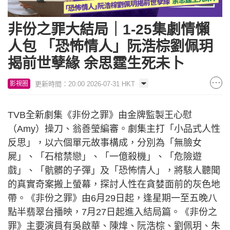
非份之罪大結局｜1-25集劇情懶
人包 「恐怖情人」阮浩棕劉佩玥
揭前世孽緣 余思霆生死未卜
更新時間：20:00 2026-07-31 HKT
影視圈
TVB全新劇集《非份之罪》由金牌監製王心慰
（Amy）操刀、翁善瑩編審。劇集主打「小品式人性
反思」，以六個單元故事構成，分別為「無臉女
屍」、「石棺禁戀」、「一億殺機」、「危險遊
戲」、「骯髒的子彈」及「恐怖情人」，將駭人聽聞
的真實奇案搬上螢幕，探討人性在貪婪面前的灰色地
帶。《非份之罪》由6月29日起，逢星期一至五晚八
點半翡翠台播映，7月27日起進入結局篇。《非份之
罪》主要演員有吳啟華、陳煒、阮浩棕、劉佩玥、朱