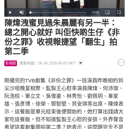
Remaining
-
6:00
Loaded
:
Play
Unmute
Picture-
Fullscr
8.58%
in-
Picture
陳煒洩蜜見過朱晨麗有另一半：
Time
總之開心就好 叫佢快啲生仔《非
份之罪》收視報捷望「翻生」拍
第二季
更新時間：06:34 2026-08-05 HKT
影視圈
剛播完的TVB劇集《非份之罪》一班演員昨晚相約到
尖沙咀晚宴相聚，監製王心慰率演員陳煒、何沛珈、
阮浩棕、單立文、吳偉豪、林秀怡、劉佩玥、韋家
雄、張彥博、徐榮、鄧智堅、貝安琪等出席。陳煒表
示，這餐飯是單元結束後便開始約，她打算出錢請大
家吃這餐飯，但不知道監製王心慰的安排。外界聲音
希望這套劇集開拍第二季？她表示，這問題完全不是