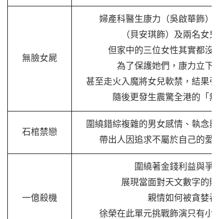
婦產科醫生康力（吳啟華飾）
（貝安琪飾）及兩名女兒
但家中的三位女性其實都沒
無臉女屍
為了保護她們，康力立下
甚至走火入魔將女兒軟禁，結果引
隨後更發生震驚全港的「無
圍繞錯綜複雜的男女感情、執念與
石棺禁戀
帶出人因追求不屬於自己的愛
圍繞著金錢利益與爭
展現當面對天文數字的財
一億殺機
親情如何被貪婪吞
徐榮在此單元挑戰飾演只有小