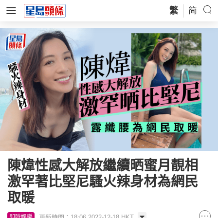
繁
简
陳煒性感大解放繼續晒蜜月靚相
激罕著比堅尼騷火辣身材為網民
取暖
更新時間：18:06 2022-12-18 HKT
即時娛樂