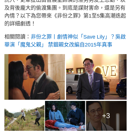
虎穴，更牽扯出由曾展望飾演的渣男男友王思勤，以
及背後龐大的偷渡集團。到底是謀財害命，還是另有
內情？以下為您帶來《非份之罪》第1至5集高潮迭起
的詳細劇透！
相關閱讀：
非份之罪丨劇情神似「Save Lily」？吳啟
華演「魔鬼父親」 禁錮親女改編自2015年真事
+3