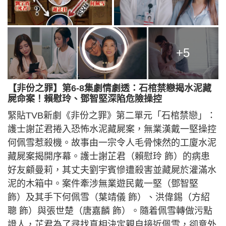
+5
【非份之罪】第6-8集劇情劇透：石棺禁戀揭水泥藏
屍命案！賴慰玲、鄧智堅深陷危險操控
緊貼TVB新劇《非份之罪》第二單元「石棺禁戀」：
護士謝芷君捲入恐怖水泥藏屍案，無業漢戴一堅操控
何佩雪惹殺機。故事由一宗令人毛骨悚然的工廈水泥
藏屍案揭開序幕。護士謝芷君（賴慰玲 飾）的病患
好友顧曼莉，其丈夫劉宇賓慘遭殺害並藏屍於灌滿水
泥的木箱中。案件牽涉無業遊民戴一堅（鄧智堅
飾）及其手下何佩雪（葉靖儀 飾）、洪偉錫（方紹
聰 飾）與張世楚（唐嘉麟 飾）。隨着佩雪轉做污點
證人，芷君為了尋找真相決定親自接近佩雪，卻意外