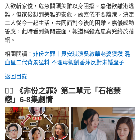
入欲斬家俊，危急關頭美雅以身阻擋。嘉儀欲離港逃
難，但家俊想到美雅的安危，勸嘉儀不要離港，決定
二人從今一起生活，共同面對今後的困難。嘉儀感動
答應，此時看到新聞畫面，報道稱殺嘉嵐真兇終於落
網。
相關閱讀：
非份之罪丨貝安琪演吳啟華老婆獲讚 混
血星二代背景猛料 不理母親劉香萍反對未婚產子
返回目錄
🕵️‍♂️ 《非份之罪》第二單元「石棺禁
戀」6-8集劇情