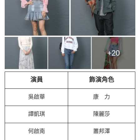
+20
演員
飾演角色
吳啟華
康 力
譚凱琪
陳麗莎
何啟南
蕭邦澤