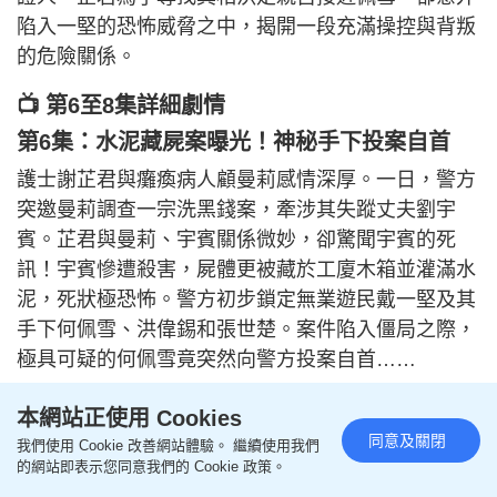
陷入一堅的恐怖威脅之中，揭開一段充滿操控與背叛
的危險關係。
📺 第6至8集詳細劇情
第6集：水泥藏屍案曝光！神秘手下投案自首
護士謝芷君與癱瘓病人顧曼莉感情深厚。一日，警方
突邀曼莉調查一宗洗黑錢案，牽涉其失蹤丈夫劉宇
賓。芷君與曼莉、宇賓關係微妙，卻驚聞宇賓的死
訊！宇賓慘遭殺害，屍體更被藏於工廈木箱並灌滿水
泥，死狀極恐怖。警方初步鎖定無業遊民戴一堅及其
手下何佩雪、洪偉錫和張世楚。案件陷入僵局之際，
極具可疑的何佩雪竟突然向警方投案自首……
第7集：判決惹議！芷君暗中調查污點證人
本網站正使用 Cookies
同意及關閉
戴一堅等人相繼落網。庭上，何佩雪轉做污點證人，
我們使用 Cookie 改善網站體驗。 繼續使用我們
的網站即表示您同意我們的 Cookie 政策。
令洪偉錫與張世楚被判誤殺，但主謀戴一堅僅被判非