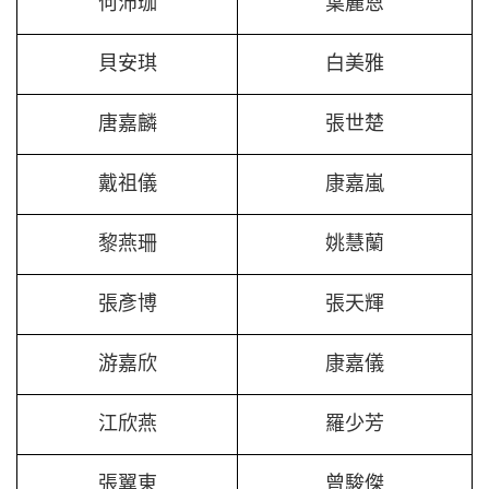
何沛珈
葉麗恩
貝安琪
白美雅
唐嘉麟
張世楚
戴祖儀
康嘉嵐
黎燕珊
姚慧蘭
張彥博
張天輝
游嘉欣
康嘉儀
江欣燕
羅少芳
張翼東
曾駿傑