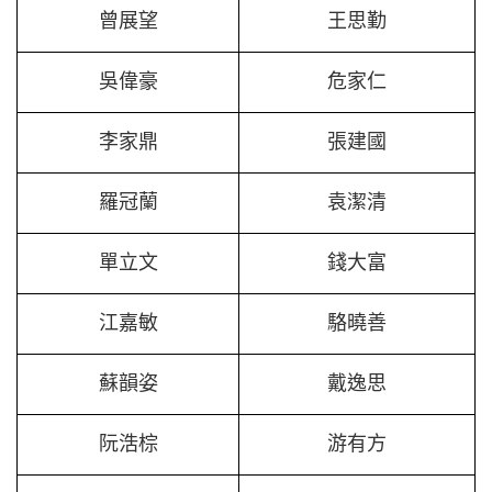
曾展望
王思勤
吳偉豪
危家仁
李家鼎
張建國
羅冠蘭
袁潔清
單立文
錢大富
江嘉敏
駱曉善
蘇韻姿
戴逸思
阮浩棕
游有方