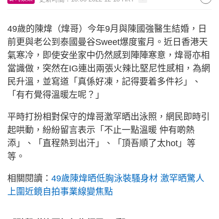
49歲的陳煒（煒哥）今年9月與陳國強醫生結婚，日
前更與老公到泰國曼谷Sweet爆度蜜月。近日香港天
氣寒冷，即使安坐家中仍然感到陣陣寒意，煒哥亦相
當識做，突然在IG連出兩張火辣比堅尼性感相，為網
民升溫，並寫道「真係好凍，記得要着多件衫」、
「有冇覺得溫暖左呢？」
平時打扮相對保守的煒哥激罕晒出泳照，網民即時引
起哄動，紛紛留言表示「不止一點溫暖 仲有啲熱
添」、「直程熱到出汗」、「頂吾順了太hot」等
等。
相關閱讀：
49歲陳煒晒低胸泳裝騷身材 激罕晒驚人
上圍近鏡自拍事業線變焦點