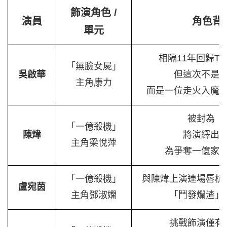
飾演角色 /
演員
角色背
單元
相隔11年回歸T
「無臉女屍」
吳啟華
但這次不是
主角康力
而是一位走火入魔
被封為「
「一億殺機」
陳煒
將演繹出
主角梁悅萍
為爭奪一億家
「一億殺機」
與陳煒上演連場唇槍
盧宛茵
主角鄧淑嫻
「鬥發爛渣」
挑戰飾演僅有