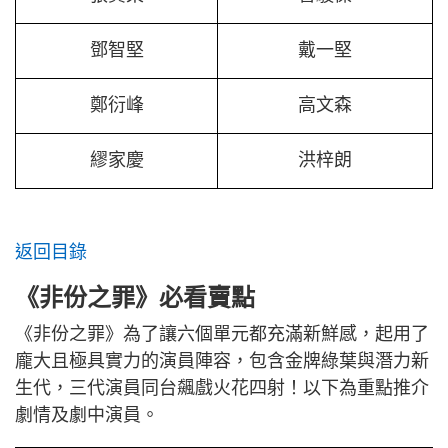
鄧智堅
戴一堅
鄭衍峰
高文森
繆家慶
洪梓朗
返回目錄
《非份之罪》必看賣點
《非份之罪》為了讓六個單元都充滿新鮮感，起用了
龐大且極具實力的演員陣容，包含金牌綠葉與潛力新
生代，三代演員同台飆戲火花四射！以下為重點推介
劇情及劇中演員。