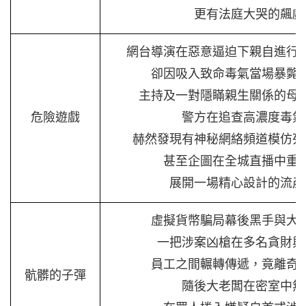
更有法庭大哭的飆戲
網台導演在惡意逼迫下親自進行
卻因吸入致命毒氣當場暴斃
主持及一對隱瞞親生關係的母
危險遊戲
警方在追查高濃度毒氣
赫然發現有神秘網絡頻道模仿死
甚至企圖在全城直播中重
展開一場精心設計的流產
虛擬貨幣騙局幕後黑手與大
一把涉案凶槍在多名貪財與
員工之間輾轉傳遞，竟離奇
骯髒的子彈
隨後大老闆在密室中無