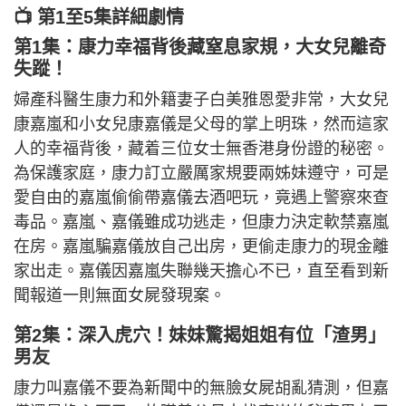
📺 第1至5集詳細劇情
第1集：康力幸福背後藏窒息家規，大女兒離奇
失蹤！
婦產科醫生康力和外籍妻子白美雅恩愛非常，大女兒
康嘉嵐和小女兒康嘉儀是父母的掌上明珠，然而這家
人的幸福背後，藏着三位女士無香港身份證的秘密。
為保護家庭，康力訂立嚴厲家規要兩姊妹遵守，可是
愛自由的嘉嵐偷偷帶嘉儀去酒吧玩，竟遇上警察來查
毒品。嘉嵐、嘉儀雖成功逃走，但康力決定軟禁嘉嵐
在房。嘉嵐騙嘉儀放自己出房，更偷走康力的現金離
家出走。嘉儀因嘉嵐失聯幾天擔心不已，直至看到新
聞報道一則無面女屍發現案。
第2集：深入虎穴！妹妹驚揭姐姐有位「渣男」
男友
康力叫嘉儀不要為新聞中的無臉女屍胡亂猜測，但嘉