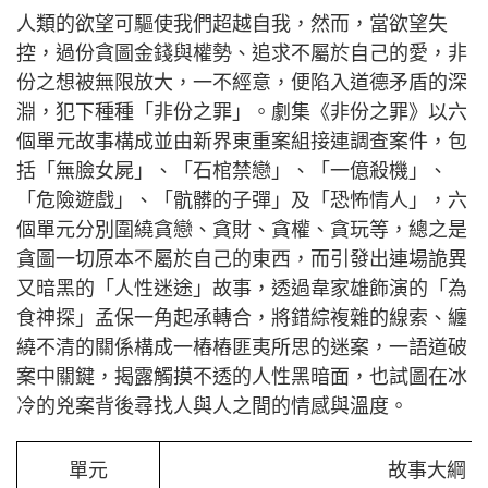
人類的欲望可驅使我們超越自我，然而，當欲望失
控，過份貪圖金錢與權勢、追求不屬於自己的愛，非
份之想被無限放大，一不經意，便陷入道德矛盾的深
淵，犯下種種「非份之罪」。劇集《非份之罪》以六
個單元故事構成並由新界東重案組接連調查案件，包
括「無臉女屍」、「石棺禁戀」、「一億殺機」、
「危險遊戲」、「骯髒的子彈」及「恐怖情人」，六
個單元分別圍繞貪戀、貪財、貪權、貪玩等，總之是
貪圖一切原本不屬於自己的東西，而引發出連場詭異
又暗黑的「人性迷途」故事，透過韋家雄飾演的「為
食神探」孟保一角起承轉合，將錯綜複雜的線索、纏
繞不清的關係構成一樁樁匪夷所思的迷案，一語道破
案中關鍵，揭露觸摸不透的人性黑暗面，也試圖在冰
冷的兇案背後尋找人與人之間的情感與溫度。
單元
故事大綱