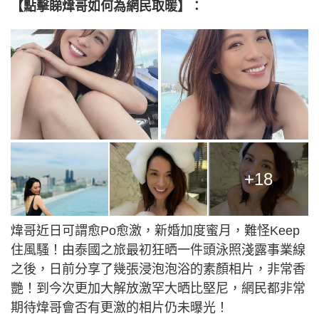
【點擊睇煒哥如何為網民取暖】：
+18
煒哥近日可謂愈Po愈激，新婚加度蜜月，難怪Keep
住風騷！由泰國之旅最初狂晒一件頭泳照淺露事業線
之後，日前分享了幾張浸泡泡浴的素顏相片，非常香
艷！到今次更加大解放激罕大晒比堅尼，網民都非常
期待煒哥會否有更激的相片仍未曝光！