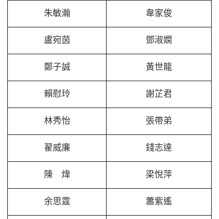
朱敏瀚
韋家俊
盧宛茵
鄧淑嫻
鄭子誠
黃世龍
賴慰玲
謝芷君
林秀怡
張帶弟
翟威廉
錢志達
陳 煒
梁悅萍
余思霆
蕭紫遙