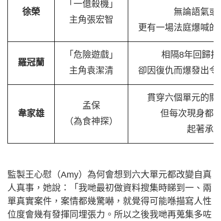
「一億殺機」
徐榮
無論語氣或
主角張宏智
更有一場法庭爆喊的
「危險遊戲」
相隔8年回歸拍
羅冠蘭
主角袁潔清
卻因復仇而爆發出令
貫穿六個單元的關
孟保
韋家雄
但每次現身都
（為食神探）
起著承
監製王心慰（Amy）為何會想到六大單元都改變自真
人真事，她說：「我哋最初做資料搜集時睇到一、兩
單真實案件，案情都幾驚嚇，就覺得可能喺描寫人性
位度會幾有發揮同埋張力。所以之後我哋再蒐集多咗