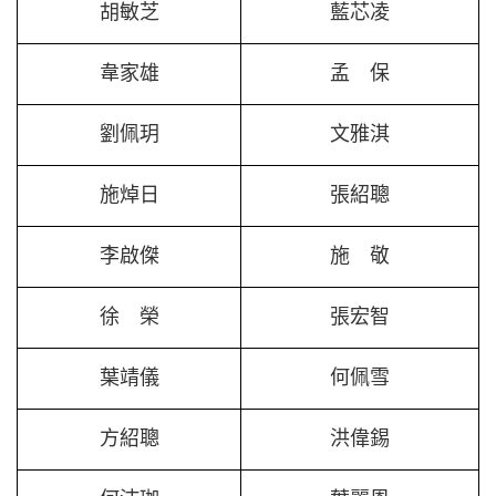
胡敏芝
藍芯凌
韋家雄
孟 保
劉佩玥
文雅淇
施焯日
張紹聰
李啟傑
施 敬
徐 榮
張宏智
葉靖儀
何佩雪
方紹聰
洪偉錫