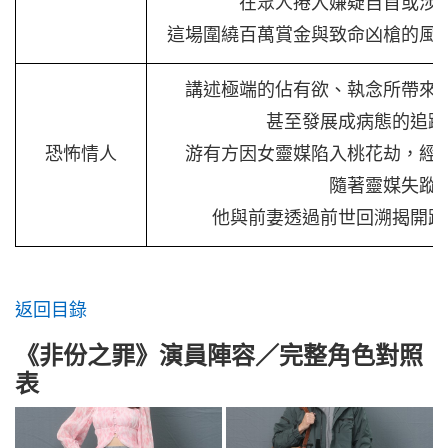
在眾人捲入嫌疑自首或涉
這場圍繞百萬賞金與致命凶槍的風
講述極端的佔有欲、執念所帶來
甚至發展成病態的追蹤
恐怖情人
游有方因女靈媒陷入桃花劫，經
隨著靈媒失蹤
他與前妻透過前世回溯揭開跨
返回目錄
《非份之罪》演員陣容／完整角色對照
表