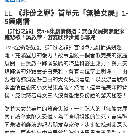
🕵️‍♂️ 《非份之罪》首單元「無臉女屍」1-
5集劇情
【非份之罪】第1-5集劇情劇透：無面女屍揭無證家
庭悲歌！吳啟華、游嘉欣步步驚心尋兇
TVB全新懸疑劇《非份之罪》首個單元劇情撲朔迷
離，充滿窒息的張力！故事圍繞一個看似完美的家庭
展開，由吳啟華飾演嚴厲的婦產科醫生康力，與貝安
琪飾演的外籍妻子白美雅，育有兩位掌上明珠——由
戴祖儀飾演愛好自由的大女兒康嘉嵐，以及游嘉欣飾
演重情重義的小女兒康嘉儀。然而，這幸福美滿的背
後，竟隱藏着母女三人沒有香港身份證的驚天秘密！
隨着大女兒嘉嵐的離奇失蹤，一宗駭人的「無臉女屍
案」讓全家陷入恐慌。為了查明姐姐的生死，嘉儀聯
同朱敏瀚飾演的記者朋友韋家俊，步步抽絲剝繭深入