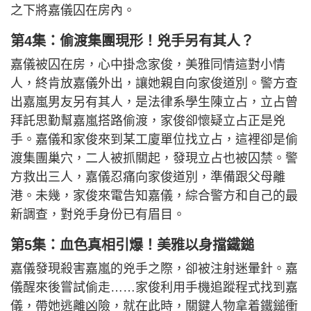
之下將嘉儀囚在房內。
第4集：偷渡集團現形！兇手另有其人？
嘉儀被囚在房，心中掛念家俊，美雅同情這對小情
人，終肯放嘉儀外出，讓她親自向家俊道別。警方查
出嘉嵐男友另有其人，是法律系學生陳立占，立占曾
拜託思勤幫嘉嵐搭路偷渡，家俊卻懷疑立占正是兇
手。嘉儀和家俊來到某工廈單位找立占，這裡卻是偷
渡集團巢穴，二人被抓關起，發現立占也被囚禁。警
方救出三人，嘉儀忍痛向家俊道別，準備跟父母離
港。未幾，家俊來電告知嘉儀，綜合警方和自己的最
新調查，對兇手身份已有眉目。
第5集：血色真相引爆！美雅以身擋鐵鎚
嘉儀發現殺害嘉嵐的兇手之際，卻被注射迷暈針。嘉
儀醒來後嘗試偷走……家俊利用手機追蹤程式找到嘉
儀，帶她逃離凶險，就在此時，關鍵人物拿着鐵鎚衝