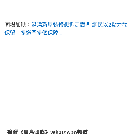
同場加映：
港漂新屋裝修想拆走鐵閘 網民以2點力勸
保留：多道門多個保障！
↓追蹤《星島頭條》WhatsApp頻道↓