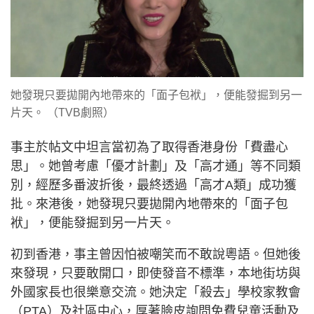
她發現只要拋開內地帶來的「面子包袱」，便能發掘到另一
片天。 （TVB劇照）
事主於帖文中坦言當初為了取得香港身份「費盡心
思」。她曾考慮「優才計劃」及「高才通」等不同類
別，經歷多番波折後，最終透過「高才A類」成功獲
批。來港後，她發現只要拋開內地帶來的「面子包
袱」，便能發掘到另一片天。
初到香港，事主曾因怕被嘲笑而不敢說粵語。但她後
來發現，只要敢開口，即使發音不標準，本地街坊與
外國家長也很樂意交流。她決定「殺去」學校家教會
（PTA）及社區中心，厚著臉皮詢問免費兒童活動及