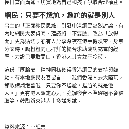
長日當面溝通，切實地為自己和孩子爭取合理權益。
網民：只要不尷尬，尷尬的就是別人
事主的「正面移民思維」引發中港網民熱烈討論。有
內地網民大表贊同，建議將「不要臉」改為「放得
開」更為貼切；亦有人分享深夜在港手機沒電、身無
分文時，膽粗粗向已打烊的櫃台求助成功充電的經
歷，力證只要敢開口，香港人其實並不冷漠。
這份「厚臉皮」精神同樣獲得香港網民的支持與鼓
勵。有本地網民友善留言：「我們香港人去大陸玩，
都敢講爛港普啦！只要你不尷尬，尷尬的就是他
人。」更有港人派定心丸，強調發音不準確絕不會被
取笑，鼓勵新來港人士多講多試。
資料來源：小紅書