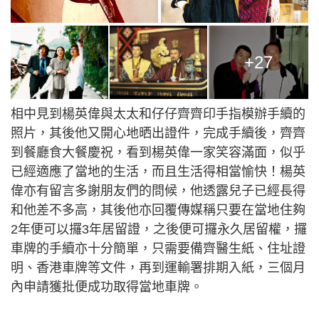
+27
相中見到楊英偉與太太和仔仔齊齊印手指模辦手續的
照片，其後他又開心地晒出證件，完成手續後，齊齊
到餐廳食大餐慶祝，看到楊英偉一家笑容滿面，似乎
已經適應了當地的生活，而且生活得相當愉快！楊英
偉亦有留言多謝朋友們的問候，他透露兒子已經長得
和他差不多高，其後他亦回覆傳媒稱只要在當地住夠
2年便可以攞3年居留證，之後便可攞永久居留權，攞
車牌的手續亦十分簡單，只需要備齊醫生紙、住址證
明、香港車牌等文件，再到運輸署排期入紙，三個月
內申請獲批便成功取得當地車牌。