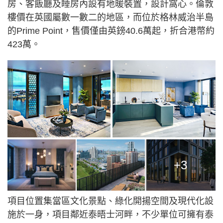
房、客飯廳及睡房內設有地暖裝置，設計窩心。倫敦
樓價在英國屬數一數二的地區，而位於格林威治半島
的Prime Point，售價僅由英鎊40.6萬起，折合港幣約
423萬。
+3
項目位置集當區文化景點、綠化開揚空間及現代化設
施於一身，項目鄰近泰晤士河畔，不少單位可擁有泰