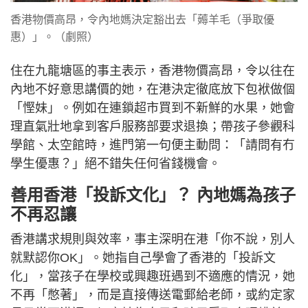
香港物價高昂，令內地媽決定豁出去「薅羊毛（爭取優
惠）」。（劇照）
住在九龍塘區的事主表示，香港物價高昂，令以往在
內地不好意思講價的她，在港決定徹底放下包袱做個
「慳妹」。例如在連鎖超市買到不新鮮的水果，她會
理直氣壯地拿到客戶服務部要求退換；帶孩子參觀科
學館、太空館時，進門第一句便主動問：「請問有冇
學生優惠？」絕不錯失任何省錢機會。
善用香港「投訴文化」？ 內地媽為孩子
不再忍讓
香港講求規則與效率，事主深明在港「你不說，別人
就默認你OK」。她指自己學會了香港的「投訴文
化」，當孩子在學校或興趣班遇到不適應的情況，她
不再「憋著」，而是直接傳送電郵給老師，或約定家