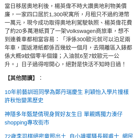
當日移居奧地利後，楊英偉不時大讚奧地利物美價
廉，一家四口居於1,300呎寓所，月租只不過約港幣
一萬元，現今成功取得奧地利駕駛執照、楊英偉花費
了約20多萬港紙買了一架Volkswagen商旅車，想不
到連養車都相當容易：「淨係300歐元就可以泊足兩
年車，圍返港紙都係百幾蚊一個月，去隔離區入錶都
係大概9蚊個零半個鐘；入油就6至7蚊歐元一公
升。」日子過得咁開心，絕對是快活不知時日過！
【其他閱讀】
：
10年前藝訓班同學為鄭丹瑞慶生 利穎怡入學片撞樣
許秋怡變黑歷史
神隱多年甄楚倩現身賀好友生日 單親媽獨力湊仔
shopping專攻街市
72歲李司棋絕密童照出土 自小識擺騷長腳甫士 網民