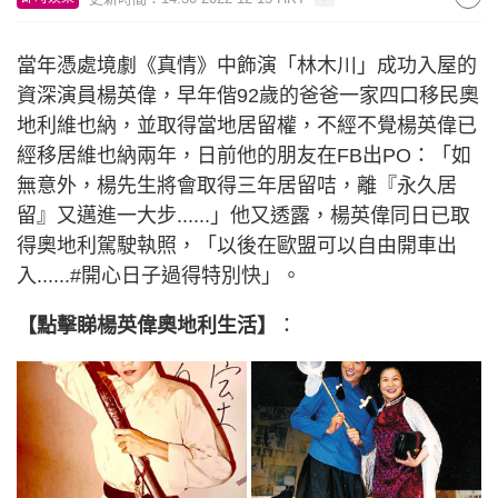
當年憑處境劇《真情》中飾演「林木川」成功入屋的
資深演員楊英偉，早年偕92歲的爸爸一家四口移民奧
地利維也納，並取得當地居留權，不經不覺楊英偉已
經移居維也納兩年，日前他的朋友在FB出PO：「如
無意外，楊先生將會取得三年居留咭，離『永久居
留』又邁進一大步......」他又透露，楊英偉同日已取
得奧地利駕駛執照，「以後在歐盟可以自由開車出
入......#開心日子過得特別快」。
【點擊睇楊英偉奧地利生活】
：