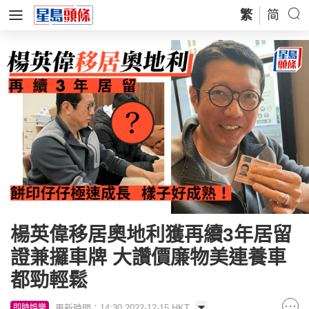
繁
简
楊英偉移居奧地利獲再續3年居留
證兼攞車牌 大讚價廉物美連養車
都勁輕鬆
更新時間：14:30 2022-12-15 HKT
即時娛樂