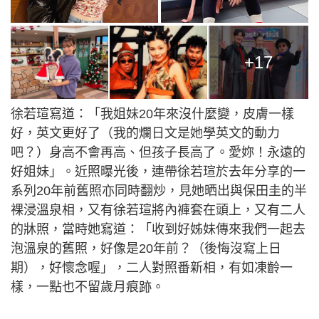
+17
徐若瑄寫道：「我姐妹20年來沒什麼變，皮膚一樣
好，英文更好了（我的爛日文是她學英文的動力
吧？）身高不會再高、但孩子長高了。愛妳！永遠的
好姐妹」。近照曝光後，連帶徐若瑄於去年分享的一
系列20年前舊照亦同時翻炒，見她晒出與保田圭的半
裸浸溫泉相，又有徐若瑄將內褲套在頭上，又有二人
的牀照，當時她寫道：「收到好姊妹傳來我們一起去
泡溫泉的舊照，好像是20年前？（後悔沒寫上日
期），好懷念喔」，二人對照番新相，有如凍齡一
樣，一點也不留歲月痕跡。