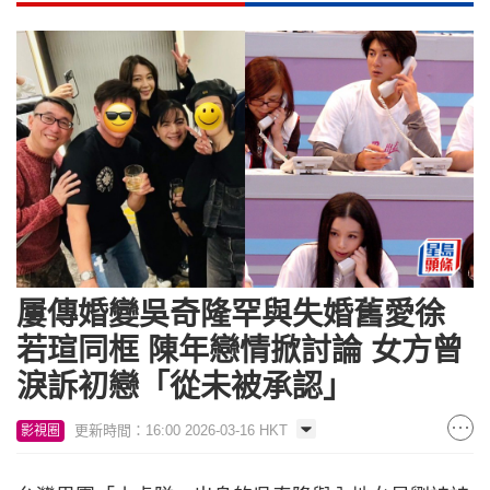
屢傳婚變吳奇隆罕與失婚舊愛徐
若瑄同框 陳年戀情掀討論 女方曾
淚訴初戀「從未被承認」
更新時間：16:00 2026-03-16 HKT
影視圈