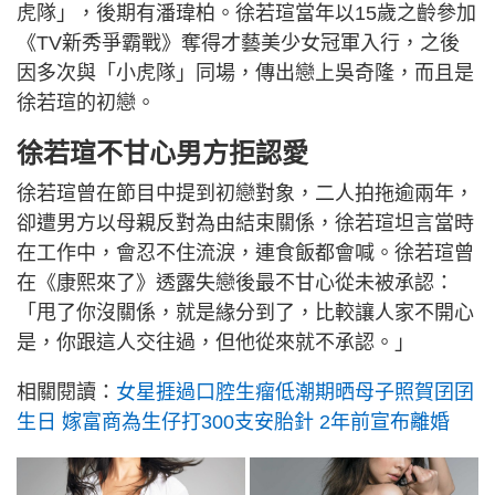
虎隊」，後期有潘瑋柏。徐若瑄當年以15歲之齡參加
《TV新秀爭霸戰》奪得才藝美少女冠軍入行，之後
因多次與「小虎隊」同場，傳出戀上吳奇隆，而且是
徐若瑄的初戀。
徐若瑄不甘心男方拒認愛
徐若瑄曾在節目中提到初戀對象，二人拍拖逾兩年，
卻遭男方以母親反對為由結束關係，徐若瑄坦言當時
在工作中，會忍不住流淚，連食飯都會喊。徐若瑄曾
在《康熙來了》透露失戀後最不甘心從未被承認：
「甩了你沒關係，就是緣分到了，比較讓人家不開心
是，你跟這人交往過，但他從來就不承認。」
相關閱讀：
女星捱過口腔生瘤低潮期晒母子照賀囝囝
生日 嫁富商為生仔打300支安胎針 2年前宣布離婚