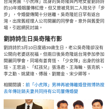
台灣男團「小虎隊」出身的吳奇隆與內地女星劉詩詩
的10年婚姻屢傳紅燈，但又曾被見到二人陪兒子「步
步」，令婚變傳聞十分迷離。吳奇隆近日罕有返台
灣，出席舊經理人公司開麗的同學會，意外與舊愛同
場，引起網民討論。
劉詩詩生日吳奇隆冇影
劉詩詩於3月10日度過39歲生日，老公吳奇隆卻沒有
公開向老婆送祝福，但兩日後吳奇隆返台灣參加參加
開麗同學會，同場有姜育恆、「少女隊」出身的徐若
瑄、王思涵、「紅孩兒」張洛君、王海輪、張克帆、
李之勤、姚黛瑋、傅薇、劉爾金、宋少卿等。
相關閱讀：
前「小虎隊」男神再被傳離婚登微博熱搜
去年傳註銷夫妻共同持有公司屢傳婚變