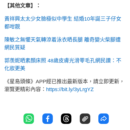
【其他文章】：
黃祥興太太少女臉極似中學生 結婚10年誕三子仔女
都咁靚
陳敏之無懼天氣轉涼着泳衣晒長腿 離奇變火柴腳遭
網民質疑
郭羡妮晒素顏床照 48歲皮膚光滑零毛孔網民讚：不
化妝更美
《星島頭條》APP經已推出最新版本，請立即更新，
瀏覽更精彩內容：
https://bit.ly/3yLrgYZ