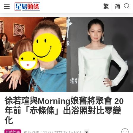
繁
简
徐若瑄與Morning娘舊將聚會 20
年前「赤條條」出浴照對比零變
化
更新時間：11:00 2022-12-15 HKT
即時娛樂