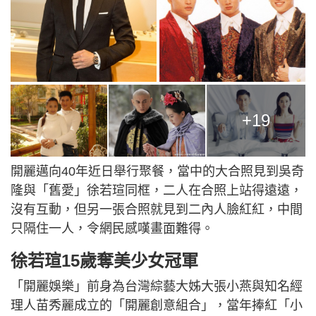
+19
開麗邁向40年近日舉行聚餐，當中的大合照見到吳奇
隆與「舊愛」徐若瑄同框，二人在合照上站得遠遠，
沒有互動，但另一張合照就見到二內人臉紅紅，中間
只隔住一人，令網民感嘆畫面難得。
徐若瑄15歲奪美少女冠軍
「開麗娛樂」前身為台灣綜藝大姊大張小燕與知名經
理人苗秀麗成立的「開麗創意組合」，當年捧紅「小