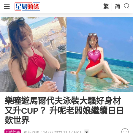
繁
简
樂瞳遊馬爾代夫泳裝大騷好身材
又升CUP？ 升呢老闆娘繼續日日
歎世界
更新時間：14:00 2022-11-17 HKT
即時娛樂