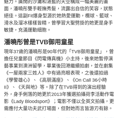
魅力。廣闊的沙灘和湛藍的天空構成一幅美麗的畫
面，潘曉彤雙手輕撫秀髮，流露出自信的笑容，狀態
絕佳。這副Fit爆身型源於她熱愛運動，欖球、籃球、
滑水及溜冰樣樣皆精，曾學習大聖劈掛的她更是身手
敏捷，充滿運動細胞。
潘曉彤曾是TVB御用童星
現年37歲的潘曉彤是90年代的「TVB御用童星」，曾
擔任兒童節目《閃電傳真機》小主持，後來她暫停演
藝事業到澳洲留學，畢業後回港繼續拍劇，並在劇集
《一屋兩家三姓人》中有過亮眼表現，之後還拍過
《學警雄心》、《高朋滿座》、《On Call 36小時
II》、《天與地》等。除了在TVB得到的演出經驗
外，身手俐落的她更於2013年獲選拍攝荷李活動作電
影《Lady Bloodsport》；電影不僅以全英文拍攝，更
需應付大量功夫武打場面，但對她而言皆游刃有餘。