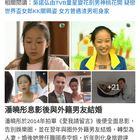
相關閱讀：
吳諾弘由TVB童星變花劍男神桃花開 疑戀
世界盃女郎KK關珮姿 女方曾遇渣男呃身家
+21
潘曉彤息影後與外籍男友結婚
潘曉彤於2014年拍畢《愛我請留言》後便全面息影，
告別娛樂圈，並在翌年與圈外外籍男友結婚，轉型為
人妻。婚後她曾任職國泰空姐，近年則化身旅遊達