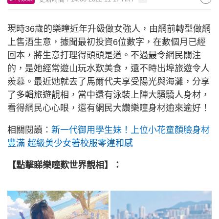
現時36歲的樂瞳近年升級做女強人，由網前轉型做網
上售酒生意，據聞最初投資6位數字，在數個月已經
回本，將生意打理得頭頭是道。不過最令網民關注
的，是她經常遊山玩水歎美食，還不時出埠旅遊令人
羨慕。最近她就去了馬爾代夫享受陽光與海灘，分享
了多輯旅遊靚相，當中還有泳裝上陣大騷驕人身材，
看得網民心心眼，還有網民大讚樂瞳身材逾來逾好！
相關閱讀：
新一代御用學生妹！上位小花童顏臉身材
豐滿 超級美少女著校服零違和感
【點擊睇樂瞳歎世界靚相】：