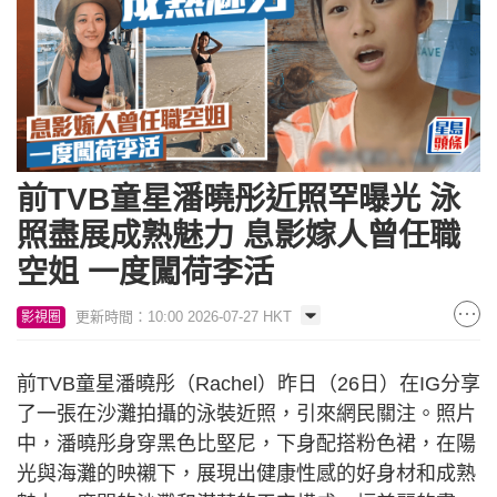
前TVB童星潘曉彤近照罕曝光 泳
照盡展成熟魅力 息影嫁人曾任職
空姐 一度闖荷李活
更新時間：10:00 2026-07-27 HKT
影視圈
前TVB童星潘曉彤（Rachel）昨日（26日）在IG分享
了一張在沙灘拍攝的泳裝近照，引來網民關注。照片
中，潘曉彤身穿黑色比堅尼，下身配搭粉色裙，在陽
光與海灘的映襯下，展現出健康性感的好身材和成熟