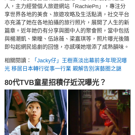
人，主力經營個人旅遊網站「RachiePn」，專注分
享世界各地的美食、旅遊攻略及生活點滴，社交平台
亦充滿了她在各地拍攝的旅行照片，展開了人生的新
篇章。近年她仍有分享與圈中人的聚會照，當中包括
與楊潮凱、樂瞳、伍詠薇、梁嘉琪等，照片曝光後隨
即勾起網民追劇的回憶，亦感嘆她增添了成熟韻味。
相關閱讀：
「Jacky仔」王樹熹淡出幕前多年現況曝
光 移居日本轉行從事一行業 親解告別演藝圈之謎
80代TVB童星招積仔近況曝光？