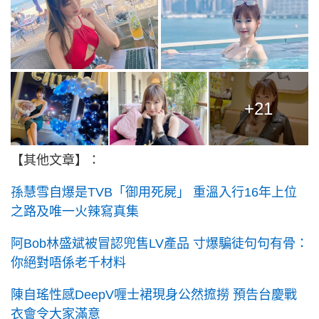
+21
【其他文章】：
孫慧雪自爆是TVB「御用死屍」 重溫入行16年上位
之路及唯一火辣寫真集
阿Bob林盛斌被冒認兜售LV產品 寸爆騙徒句句有骨：
你絕對唔係老千材料
陳自瑤性感DeepV喱士裙現身公然搲撈 預告台慶戰
衣會令大家滿意