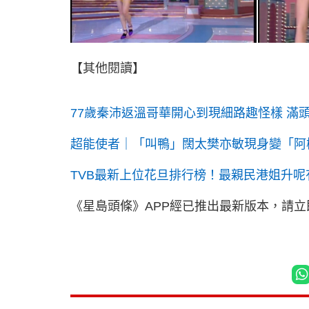
【其他閱讀】
77歲秦沛返溫哥華開心到現細路趣怪樣 滿
超能使者｜「叫鴨」闊太樊亦敏現身變「阿梅
TVB最新上位花旦排行榜！最親民港姐升呢
《星島頭條》APP經已推出最新版本，請