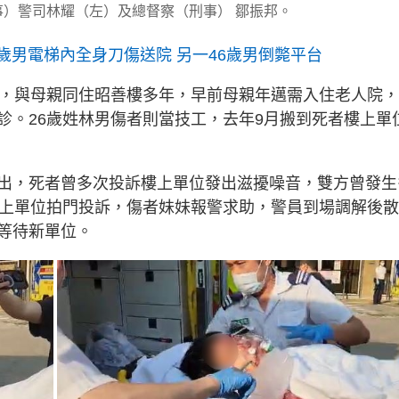
）警司林耀（左）及總督察（刑事） 鄒振邦。
歲男電梯內全身刀傷送院 另一46歲男倒斃平台
機，與母親同住昭善樓多年，早前母親年邁需入住老人院
診。26歲姓林男傷者則當技工，去年9月搬到死者樓上單
出，死者曾多次投訴樓上單位發出滋擾噪音，雙方曾發生
樓上單位拍門投訴，傷者妹妹報警求助，警員到場調解後散
等待新單位。