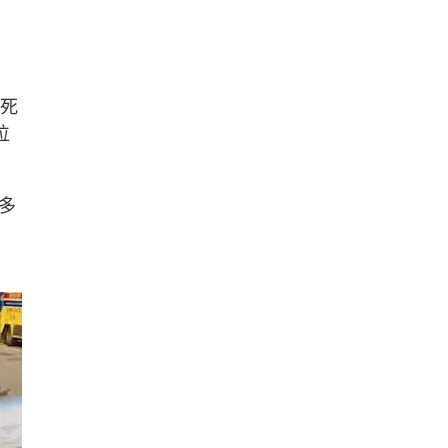
，死
位
多