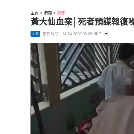
主頁
港聞
突發
黃大仙血案│死者預謀報復噪
更新時間：14:54 2026-08-08 HKT
突發