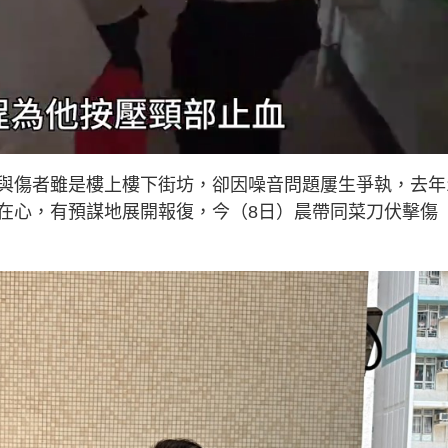
與傷者雖是樓上樓下街坊，卻因噪音問題屢生爭執，去年
在心，有預謀地展開報復，今（8日）晨帶同菜刀伏擊傷