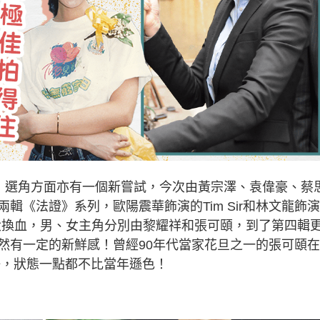
中，選角方面亦有一個新嘗試，今次由黃宗澤、袁偉豪、蔡
輯《法證》系列，歐陽震華飾演的Tim Sir和林文龍飾
已經大換血，男、女主角分別由黎耀祥和張可頤，到了第四輯
然有一定的新鮮感！曾經90年代當家花旦之一的張可頤
好好，狀態一點都不比當年遜色！