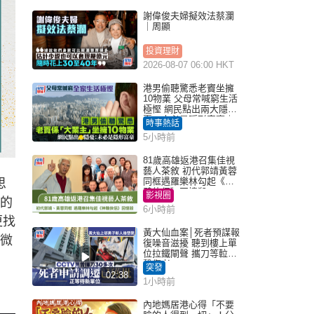
謝偉俊夫婦擬效法蔡瀾
｜周顯
投資理財
2026-08-07 06:00 HKT
港男偷聽驚悉老竇坐擁
10物業 父母常喊窮生活
極慳 網民點出兩大隱
憂：未必是隱形富豪｜
時事熱話
Juicy叮
5小時前
81歲高雄返港召集佳視
藝人茶敘 初代郭靖黃蓉
同框遇羅樂林勾起《神
思
鵰俠侶》回憶殺
影視圈
演的
6小時前
更找
黃大仙血案│死者預謀報
在微
復噪音滋擾 聽到樓上單
位拉鐵閘聲 攜刀等𨋢伏
擊傷者
突發
02:38
1小時前
內地媽居港心得「不要