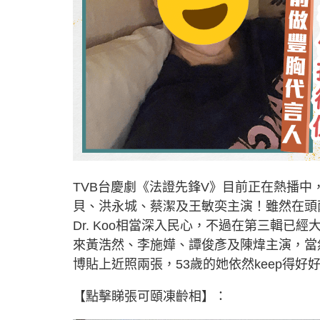
TVB台慶劇《法證先鋒V》目前正在熱播
貝、洪永城、蔡潔及王敏奕主演！雖然在頭兩
Dr. Koo相當深入民心，不過在第三輯
來黃浩然、李施嬅、譚俊彥及陳煒主演，當
博貼上近照兩張，53歲的她依然keep得
【點擊睇張可頤凍齡相】：