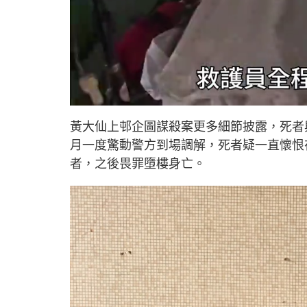
L
U
o
n
a
m
d
u
黃大仙上邨企圖謀殺案更多細節披露，死者
e
t
d
e
:
月一度驚動警方到場調解，死者疑一直懷恨
3
3
.
者，之後畏罪墮樓身亡。
6
6
%