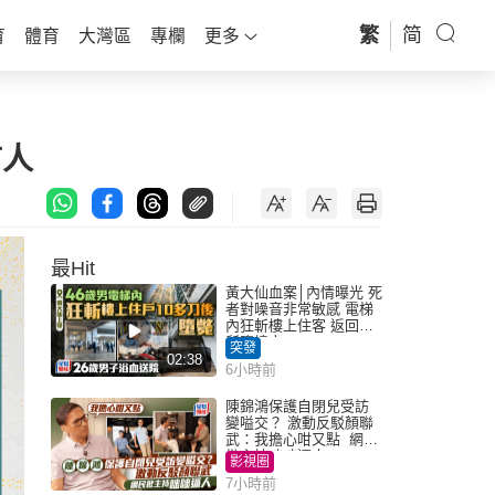
繁
简
育
體育
大灣區
專欄
更多
言人
最Hit
黃大仙血案│內情曝光 死
者對噪音非常敏感 電梯
內狂斬樓上住客 返回住
所墮樓亡
突發
02:38
6小時前
陳錦鴻保護自閉兒受訪
變嗌交？ 激動反駁顏聯
武：我擔心咁又點 網民
批主持咄咄逼人
影視圈
7小時前