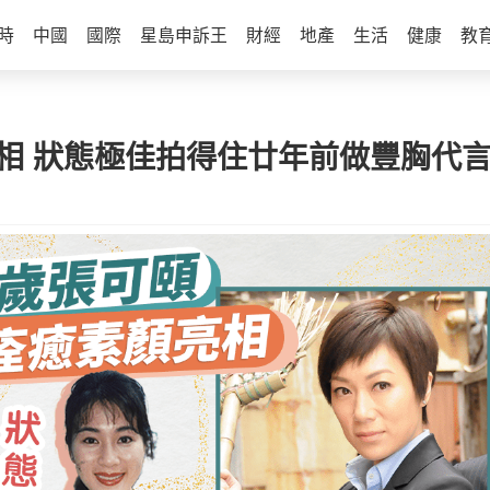
時
中國
國際
星島申訴王
財經
地產
生活
健康
教
相 狀態極佳拍得住廿年前做豐胸代