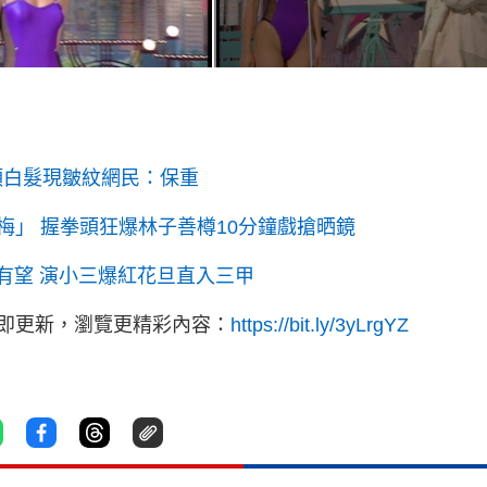
頭白髮現皺紋網民：保重
」 握拳頭狂爆林子善樽10分鐘戲搶晒鏡
有望 演小三爆紅花旦直入三甲
立即更新，瀏覽更精彩內容：
https://bit.ly/3yLrgYZ