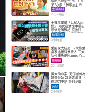
臉的人得到一切」！分
享3方面「豁出去」有著
數 網民：你好厲害
生活百科
23小時前
手機無電陷「世紀大恐
慌」 港女崩潰憶中環街
頭借電落難記 感激好心
人溫馨相助：這份溫暖
時事熱話
記一輩子｜Juicy叮
3小時前
愛回家大結局｜7大綠葉
身家過億背景驚人 三太
私伙鱷魚皮Hermès拍劇
蘇姐原來是半山樓后
影視圈
20小時前
黃大仙血案│死傷者曾為
噪音爭執 26歲青年身中
逾10刀重創 警列企圖謀
殺及自殺案
突發
2小時前