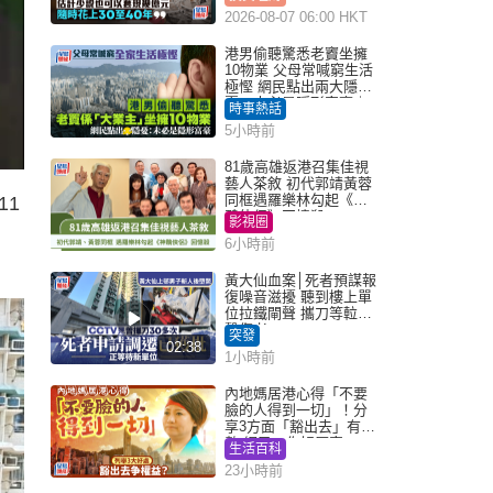
2026-08-07 06:00 HKT
港男偷聽驚悉老竇坐擁
10物業 父母常喊窮生活
極慳 網民點出兩大隱
憂：未必是隱形富豪｜
時事熱話
Juicy叮
5小時前
81歲高雄返港召集佳視
藝人茶敘 初代郭靖黃蓉
同框遇羅樂林勾起《神
11
鵰俠侶》回憶殺
影視圈
6小時前
黃大仙血案│死者預謀報
復噪音滋擾 聽到樓上單
位拉鐵閘聲 攜刀等𨋢伏
擊傷者
突發
02:38
1小時前
內地媽居港心得「不要
臉的人得到一切」！分
享3方面「豁出去」有著
數 網民：你好厲害
生活百科
23小時前