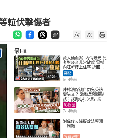
等𨋢伏擊傷者
最Hit
黃大仙血案│內情曝光 死
者對噪音非常敏感 電梯
內狂斬樓上住客 返回住
所墮樓亡
突發
02:38
6小時前
陳錦鴻保護自閉兒受訪
變嗌交？ 激動反駁顏聯
武：我擔心咁又點 網民
批主持咄咄逼人
影視圈
7小時前
謝偉俊夫婦擬效法蔡瀾
｜周顯
投資理財