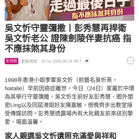
吳文忻守靈彌撒丨彭秀慧再捍衛
吳文忻老公 證陳劍陵伴妻抗癌 指
不應抹煞其身份
更新時間：20:54 2026-06-24 HKT
影視圈
1998年香港小姐季軍吳文忻（前藝名吳忻熹，
Natalie）早前因癌症離世，今日（24日）家屬於中環
為其舉行守靈彌撒。吳文忻生前好友彭秀慧、圈外閨
密Ling以及同屆港姐好友陳嘉敏，傍晚齊步出教堂接
受傳媒訪問。彭秀慧透露場內有大批親友前來送別摯
愛，場面溫馨。
家人親選吳文忻遺照充滿愛與祥和