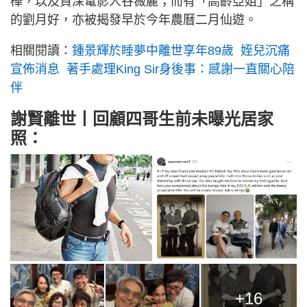
樺，以及資深電影人谷薇麗；而有「高齡亞姐」之稱
的劉月好，亦被揭發早於今年農曆二月仙遊。
相關閱讀：
鍾景輝於睡夢中離世享年89歲 姪兒沉痛
宣佈消息 著手處理King Sir身後事：感謝一直關心陪
伴
謝賢離世丨回顧四哥生前未曝光居家
照：
+16