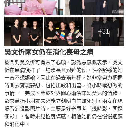
+31
吳文忻兩女仍在消化喪母之痛
被問到吳文忻可有未了心願，彭秀慧感慨表示，吳文
忻在患病後打了一場漫長且艱難的仗，性格堅強的她
一直不想認輸。因此在過去兩年裡，她非常努力把握
時間去實現夢想，包括出歌和出書，將小時候想做的
事情一一完成。至於外界關心兩名年幼女兒的情緒，
彭秀慧指小朋友未必能立刻明白生離死別，兩女在現
場看到投影照片時，主要是好奇思考「幾時影、同邊
個影」，暫時未見極度傷感，相信她們仍在慢慢適應
和消化中。