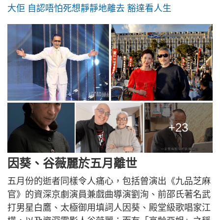
大佢 自認唔怕死想靜靜地離去 豁達看人生
+23
因葵、谷薇麗於五月離世
五月份的逝者同樣令人痛心，包括曾演出《九品芝麻
官》的資深京劇演員兼戲曲導演劉洵、前邵氏著名武
打男星白鷹、太極御用填詞人因葵、殿堂級歌唱家江