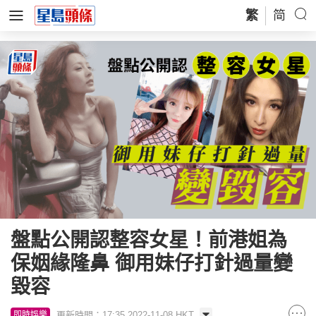
繁
简
盤點公開認整容女星！前港姐為
保姻緣隆鼻 御用妹仔打針過量變
毀容
更新時間：17:35 2022-11-08 HKT
即時娛樂