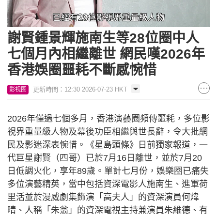
Loaded
:
Unmute
34.77%
謝賢鍾景輝施南生等28位圈中人
七個月內相繼離世 網民嘆2026年
香港娛圈噩耗不斷感惋惜
更新時間：12:30 2026-07-23 HKT
影視圈
2026年僅過七個多月，香港演藝圈頻傳噩耗，多位影
視界重量級人物及幕後功臣相繼與世長辭，令大批網
民及影迷深表惋惜。《星島頭條》日前獨家報道，一
代巨星謝賢（四哥）已於7月16日離世，並於7月20
日低調火化，享年89歲。單計七月份，娛樂圈已痛失
多位演藝精英，當中包括資深電影人施南生、進軍荷
里活並於漫威劇集飾演「高夫人」的資深演員何煒
晴、人稱「朱翁」的資深電視主持兼演員朱維德、有