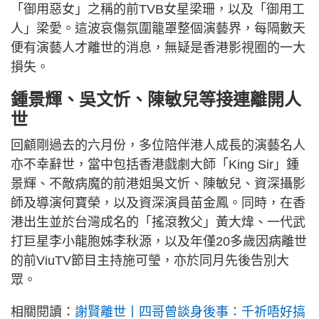
「御用惡女」之稱的前TVB女星梁珊，以及「御用工
人」梁愛。這波哀傷氛圍籠罩整個演藝界，每隔數天
便有演藝人才離世的消息，無疑是香港影視圈的一大
損失。
鍾景輝、吳文忻、陳敏兒等接連離開人
世
回顧剛過去的六月份，多位陪伴港人成長的演藝名人
亦不幸辭世，當中包括香港戲劇大師「King Sir」鍾
景輝、不敵病魔的前港姐吳文忻、陳敏兒、資深攝影
師及導演何寶榮，以及資深演員苗金鳳。同時，在香
港出生並於台灣成名的「搖滾教父」黃大煒、一代武
打巨星李小龍胞姊李秋源，以及年僅20多歲因病離世
的前ViuTV節目主持施可瑩，亦於同月先後告別大
眾。
相關閱讀：
謝賢離世丨四哥曾談身後事：千祈唔好搞