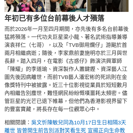
年初已有多位台前幕後人才殞落
而於2026年一月至四月期間，亦先後有多名台前幕後
猛將殞落。一代功夫巨星梁小龍、著名武術指導兼導
演袁祥仁（七哥），以及「TVB御用爛仔」游飈於首
兩月相繼病逝；隨後，李家鼎前妻施明亦於三月與世
長辭。踏入四月，在電影《古惑仔》飾演洪興軍師
「陳耀」的李道瑜、資深製作人蕭鍵鏗、資深藝人江
圖先後因病離世，而前TVB藝人潘宏彬的死訊則在金
像獎特刊中被披露。近三十位影視從業員於短短數月
內相繼告別塵世，難怪網民紛紛慨嘆噩耗太頻密。儘
管巨星的光芒已退下帷幕，但他們為香港影視界留下
的豐富寶藏，將長存在每一位觀眾心中。
相關閱讀：
吳文忻陳敏兒同為10月17日生日相隔3天
離世 皆曾開生前告別派對笑看生死 宣揚正向生命教