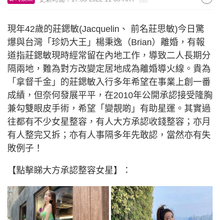
現年42歲的莊鍶敏(Jacquelin、 前名莊思敏)今日驚
爆與台灣「珍奶大王」楊秉逸（Brian）離婚，有報
道指莊鍶敏現時經常留在內地工作，導致二人長期分
隔兩地，難為對方改變定居地成為離婚導火線。貴為
「拿督千金」的莊鍶敏入行多年希望在事業上創一番
成績，但奈何發展平平，在2010年公開承認接受隆胸
兼勾雙眼皮手術，希望「變靚啲」有助星運。其實過
往都有不少女星整容，有人大方承認收錢整容；亦月
有人整完又拆；亦有人事隔多年先敢認，當然亦有失
敗例子！
【點擊睇大方承認整容女星】：