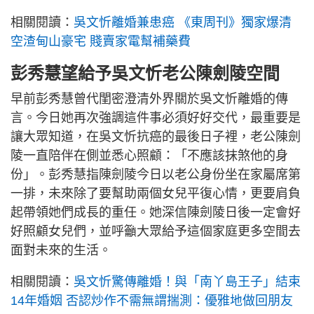
相關閱讀：
吳文忻離婚兼患癌 《東周刊》獨家爆清
空渣甸山豪宅 賤賣家電幫補藥費
彭秀慧望給予吳文忻老公陳劍陵空間
早前彭秀慧曾代閨密澄清外界關於吳文忻離婚的傳
言。今日她再次強調這件事必須好好交代，最重要是
讓大眾知道，在吳文忻抗癌的最後日子裡，老公陳劍
陵一直陪伴在側並悉心照顧：「不應該抹煞他的身
份」。彭秀慧指陳劍陵今日以老公身份坐在家屬席第
一排，未來除了要幫助兩個女兒平復心情，更要肩負
起帶領她們成長的重任。她深信陳劍陵日後一定會好
好照顧女兒們，並呼籲大眾給予這個家庭更多空間去
面對未來的生活。
相關閱讀：
吳文忻驚傳離婚！與「南丫島王子」結束
14年婚姻 否認炒作不需無謂揣測：優雅地做回朋友