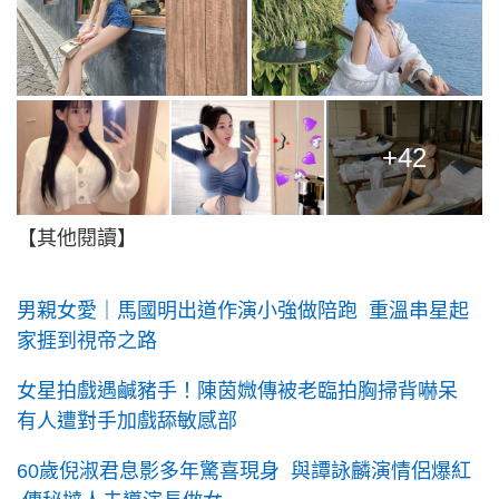
+42
【其他閱讀】
男親女愛｜馬國明出道作演小強做陪跑 重溫串星起
家捱到視帝之路
女星拍戲遇鹹豬手！陳茵媺傳被老臨拍胸掃背嚇呆
有人遭對手加戲舔敏感部
60歲倪淑君息影多年驚喜現身 與譚詠麟演情侶爆紅