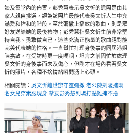
談及靈堂內的佈置，彭秀慧表示吳文忻的遺照是由其
家人親自挑選，認為該照片最能代表吳文忻人生中充
滿愛和祥和的階段。至於彌撒上播放的歌曲，則是眾
好友送給她的最後禮物；彭秀慧指吳文忻生前非常堅
持自我、勇敢做自己，這些充滿正能量的歌曲絕對能
完美代表她的性格。一直幫忙打理身後事的同屆港姐
陳嘉敏，在受訪時更一度哽咽，坦言之前因忙於處理
吳文忻的身後事而未及傷心，但剛才在場內看著吳文
忻的照片，各種不捨情緒瞬間湧上心頭。
相關閱讀：
吳文忻離世辦守靈彌撒 老公陳劍陵攜兩
名女兒穿素服現身 摯友彭秀慧到場打點難掩不捨