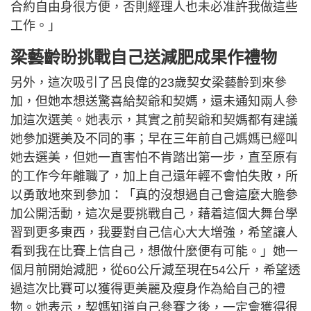
合約自由身很方便，否則經理人也未必准許我做這些
工作。」
梁藝齡盼挑戰自己送減肥成果作禮物
另外，這次吸引了呂良偉的23歲契女梁藝齡到來參
加，但她本想送驚喜給契爺和契媽，還未通知兩人參
加這次選美。她表示，其實之前契爺和契媽都有建議
她參加選美及不同的事；早在三年前自己媽媽已經叫
她去選美，但她一直害怕不肯踏出第一步，直至原有
的工作今年離職了，加上自己還年輕不會怕失敗，所
以勇敢地來到參加：「真的沒想過自己會這麼大膽參
加公開活動，這次是要挑戰自己，藉着這個大舞台學
習到更多東西，我要對自己信心大大增強，希望讓人
看到我在比賽上信自己，想做什麼便有可能。」她一
個月前開始減肥，從60公斤減至現在54公斤，希望透
過這次比賽可以獲得更美麗及瘦身作為給自己的禮
物。她表示，契媽知道自己參賽之後，一定會獲得很