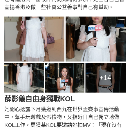
宣揚香港及做一些社會公益善事對自己有幫助。
+14
薛影儀自由身獨戰KOL
她開心透露下月獲邀到西九在世界盃賽事宣傳活動
中，幫手玩遊戲及派禮物，又指近日自己獨立地做
KOL工作，更獲某KOL要邀請她拍MV：「現在沒有