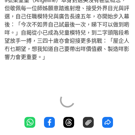
9號梁聖童（Angeline）本身對選美沒有甚麼槪念，
但敬佩每一位師姊願意踏進射燈、接受外界目光與評
選，自己任職模特兒與廣告長達五年，亦開始步入幕
後：「今次不如畀自己試最後一次，睇下可以做到啲
咩。」自揭從小已成為兒童模特兒，到二字頭階段希
望放手一搏，三四十歲亦會迎接更多挑戰：「屋企人
冇乜期望，想我知道自己要帶出咩價值觀、製造咩影
響力會更重要。」