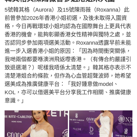
5號韓其格（Aurora）及15號陳雨薇（Roxanna）此
前曾參加2026年香港小姐初選，及後未取得入圍資
格，今日再戰環球小姐均認為在國際舞台上更具代表
香港的機會，能夠彰顯香港女性精神與獨特之處，並
否認同步參加兩項選美活動。Roxanna透露早前未能
進一步入選香港小姐的原因：「因為時間衝突關係，
我哋兩個都要喺澳洲飛返嚟香港。（有傳合約嚴謹引
致退選潮？）呢樣我唔係太清楚。」韓其格亦表示不
清楚港姐合約條款，但作為心血管超聲波師，她希望
選美成為推廣健康平台：「我好鍾意做model、
KOL，亦可以借選美平台分享我工作相關、推廣健康
意識。」