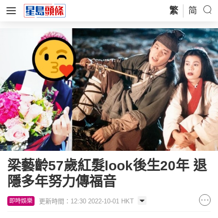
繁
简
梁藝齡57歲紅髮look後生20年 退
隱多年努力傳福音
更新時間：12:30 2022-10-01 HKT
即時娛樂