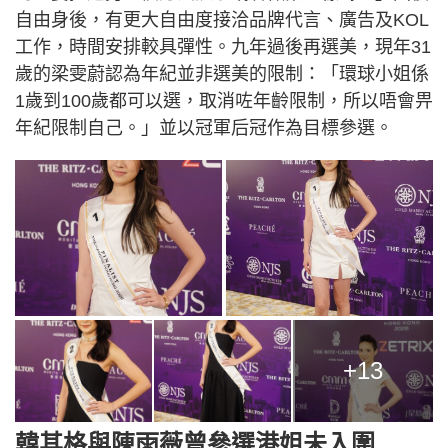
自由身後，有更大自由度接洽品牌代言、廣告及KOL
工作，時間安排較具彈性。九年過後再選美，現年31
歲的梁雯蔚認為年紀並非選美的限制：「環球小姐係
1歲到100歲都可以選，取消咗年齡限制，所以唔會畀
年紀限制自己。」並以冠軍后冠作為目標參選。
+13
韓其格與陳雨薇曾參選港姐未入圍