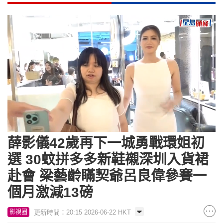
Loaded
:
Unmute
6.60%
薛影儀42歲再下一城勇戰環姐初
選 30蚊拼多多新鞋襯深圳入貨裙
赴會 梁藝齡瞞契爺呂良偉參賽一
個月激減13磅
更新時間：20:15 2026-06-22 HKT
影視圈