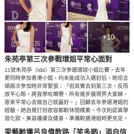
+10
朱苑亭第三次參戰環姐平常心面對
11號朱苑亭（Ida）第三次參選環球小姐比賽，去年
更同時參加香港小姐，均未能成功入選封后，她坦言
頭兩次參加時非常緊張：「但其實去到第三次，反而
放平心態，將我學咗嘅嘢、所有進步展現畀大家睇，
原來平常心去做自己就最好。」回顧去年參選港姐的
經驗，她自覺打扮妝容都較休閒樸素，今次則認真學
習化妝、美容護膚及健身，準備較選港姐時更充足。
梁藝齡獲呂良偉教路「笑多啲」添自信