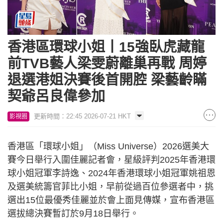
香港區環球小姐丨15強臥虎藏龍
前TVB藝人梁雯蔚離巢再戰 周婷
退選港姐決賽後首開腔 梁藝齡瞞
契爺呂良偉參加
更新時間：22:45 2026-07-21 HKT
影視圈
香港區「環球小姐」（Miss Universe）2026選美大
賽今日舉行入圍佳麗記者會，星級評判2025年香港環
球小姐冠軍李詩逸、2024年香港環球小姐冠軍姚祖恩
及選美統籌官菲比小姐，早前從過百位參選者中，挑
選出15位最優秀佳麗並於會上面見傳媒，宣布香港區
選拔總決賽暫訂於9月18日舉行。