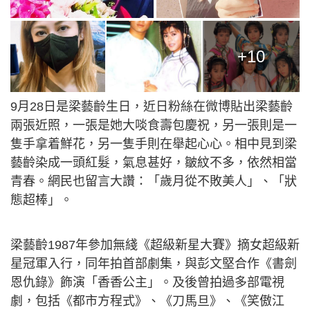
+10
9月28日是梁藝齡生日，近日粉絲在微博貼出梁藝齡
兩張近照，一張是她大啖食壽包慶祝，另一張則是一
隻手拿着鮮花，另一隻手則在舉起心心。相中見到梁
藝齡染成一頭紅髮，氣息甚好，皺紋不多，依然相當
青春。網民也留言大讚：「歲月從不敗美人」、「狀
態超棒」。
梁藝齡1987年參加無綫《超級新星大賽》摘女超級新
星冠軍入行，同年拍首部劇集，與彭文堅合作《書劍
恩仇錄》飾演「香香公主」。及後曾拍過多部電視
劇，包括《都市方程式》、《刀馬旦》、《笑傲江