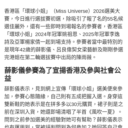
香港區「環球小姐」（Miss Universe）2026選美大
賽，今日進行選拔賽初選，除吸引了報了名的55名候
選佳麗外，還有一些即時到場報名的參賽者，香港區
「環球小姐」2024年冠軍姚祖恩、2025年冠軍李逸
詩及亞軍楊家倩一起到場支持。參賽者當中最特別的
是現年42歲的薛影儀、呂良偉契女梁藝齡及剛剛參選
完港姐在第二輪選拔賽中出局的陳雨薇。
薛影儀參賽為了宣揚香港及參與社會公
益
薛影儀表示，見到網上宣傳「環球小姐」選美便來參
加，參賽心態隨緣，自己則有五成把握入選。身穿這
雙新鞋的她表示是在拼多多以30元購買，裙子則是之
前在深圳入貨，她還即場清唱了半首《風吹一夏》。
問到之前參加選美的經驗對她可有幫助？薛影儀表示
也有運用到，當被評判問到為何參加？她回答自己會