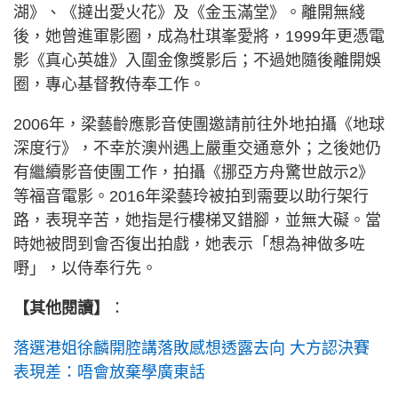
湖》、《撻出愛火花》及《金玉滿堂》。離開無綫
後，她曾進軍影圈，成為杜琪峯愛將，1999年更憑電
影《真心英雄》入圍金像獎影后；不過她隨後離開娛
圈，專心基督教侍奉工作。
2006年，梁藝齡應影音使團邀請前往外地拍攝《地球
深度行》，不幸於澳州遇上嚴重交通意外；之後她仍
有繼續影音使團工作，拍攝《挪亞方舟驚世啟示2》
等福音電影。2016年梁藝玲被拍到需要以助行架行
路，表現辛苦，她指是行樓梯叉錯腳，並無大礙。當
時她被問到會否復出拍戲，她表示「想為神做多咗
嘢」，以侍奉行先。
【其他閱讀】
：
落選港姐徐麟開腔講落敗感想透露去向 大方認決賽
表現差：唔會放棄學廣東話