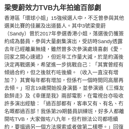
梁雯蔚效力TVB九年拍逾百部劇
香港區「環球小姐」15強候選人中，不乏曾參與其他
選美比賽的佳麗及出道藝人。其中3號梁雯蔚
（Sandy）曾於2017年參選香港小姐，落選後仍獲簽
約成為藝員，參與大量劇集演出，受訪時Sandy透露
去年已經離巢無綫，雖然曾多次參演處境喜劇《愛．
回家之開心速遞》，但近年工作量大減，於是約滿後
決定再戰選美，希望進一步挑戰自己：「其實曾經有
傾過合約，但之後就冇咗後續。（收入一直沒有增
加？）其實每年都有增加，但係冇一個時間同高層再
去傾。」坦言19歲開始投身演藝，並參演過《三條友
飲醉走》及《幸運是我》兩部電影，在電視台亦吸收
許多演出經驗：「過百部都有，客串又有、有名、冇
名嘅都過百部！我係第29期藝員訓練班，好多人都離
開咗TVB，大家做咗八九年，但冇辦法公司都唔續
約，要搵過另一個方法摸索或者做第二樣嘢。」回復