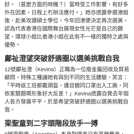
好。（甚麼方面的時機？）當時受工作影響，有好多
外在因素，日程上冇辦法應付。」她亦透露參選港姐
後，赴美攻讀碩士學位，今年回港便決定再次選美，
認為代表香港在國際舞台展現女性光芒是自己的願
望，環球小姐比香港小姐在此有不一樣的獨特之處與
優勢。
鄺祉澄望突破舒適圈以選美挑戰自我
12號鄺祉澄（Kevina）正職為一位廢金屬回收及貿易
顧問，特殊工種讓她有與別不同的生活體驗，笑言：
「平時返工班都戴頭盔、護目鏡同口罩出入工廠，同
依家靚靚嘅形象好大反差！」Kevina透露自覺去年個
人各方發展平平，於是希望突破舒適圈以選美挑戰自
我。
梁聖童到二字頭階段放手一搏