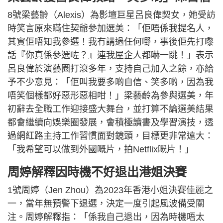
8號梁藝齡（Alexis）為影壇巨星呂良偉契女，她受訪
時笑言原來瞞住契爺參加選美：「佢唔係我提名人，
其實佢唔知我參選！我冇講過任何嘢，事後佢先打嚟
話『你真係參選咗？』連我屋企人都嚇一跳！」表示
呂良偉於演藝圈打滾多年，支持自己加入之餘，亦給
予不少意見：「佢叫我要多啲自信、笑多啲，因為我
唔笑個樣都好惡形惡相咁！」梁藝齡為參與選美，年
初辭去全職工作迎接盛大舞台，並打算不論選美結果
都會繼續向娛樂圈發展，會積極讀書及學習演技，透
過網紅路主持工作習慣面對鏡頭，目標更非常遠大：
「我希望可以做到外國嘅片，拍Netflix嘅片！」
周婷解釋因時機不好退出港姐決賽
1號周婷（Jen Zhou）為2023年香港小姐決賽佳麗之
一，當年無預警下退選，決定一度引起風波備受關
注。周婷解釋指：「係我自己退出，因為時機唔太