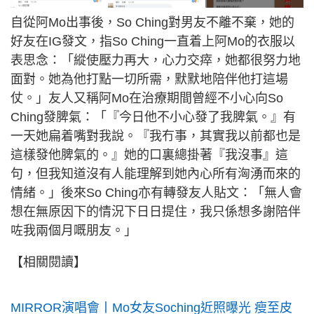
自從阿Mo出事後，So Ching對男友不離不棄，她的
好友在IG發文，指So Ching一直着上阿Mo的衣服以
表思念：「縱使壓力再大，心力交瘁，她都很努力地
面對。她為他打點一切所需，默默地陪伴他打這場
仗。」友人又稱阿Mo在治療期間曾經不小心向So
Ching發脾氣：「『今日他不小心發了我脾氣。』有
一天她扁着嘴對我說。『我冇事，其實我以前都也是
這樣發他脾氣的。』她的口裏總掛著『我沒事』這
句，但我知道沒有人能理解到她內心所有洶湧而來的
情緒。」後來So Ching亦有轉發友人貼文：「無人會
想在無原因下的情況下日日提住，我只係想多謝陪伴
咗我兩個月嘅朋友。」
【相關閱讀】
MIRROR演唱會丨Mo女友Soching近照曝光 瘦至皮