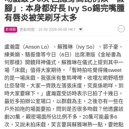
腳」: 本身都好長 Ivy So錫完嘴腫
有唇炎被笑刷牙太多
更新時間：16:49 2026-08-06 HKT
影視圈
盧瀚霆（Anson Lo）、蘇雅琳（Ivy So）、郭子豪、
練美娟、駱振偉等今日（6日）出席港版《金秘書為
何那樣》開鏡拜神儀式，蘇雅琳在儀式上提到其中一
場「床戲」值得大家期待，「暫時拍咗覺得幾sweet
的是一場床戲，我張床有隻熊啤啤，收埋左啲野唔想
比佢發現，大家一齊跌左落張床度，究竟係啲咩，到
時大家要睇下。」盧瀚霆受訪時表示已拍了十幾日，
最近多拍辦公室場口，以群戲為主，之後亦有一些在
戶外拍拖的場面要拍，問到是否很多吻戲？他透露該
劇20集，親密場面所佔比例不多，20集可能最多6
次，又說未拍床戲，笑言要與蘇雅琳熟一點，要她點