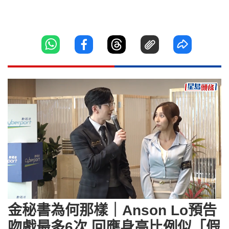
Loaded
:
Unmute
5.90%
金秘書為何那樣｜Anson Lo預告
吻戲最多6次 回應身高比例似「假