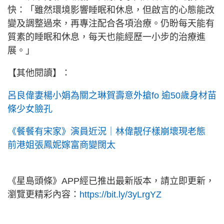
快：「雖然環境影響睡眠和休息，但啟言的心態能改
變及調整過來，再專注配合各項治療。仍盼每天能有
質素的睡眠和休息，每天也能經歷一小步的治療進
展。」
【其他閱讀】：
呂良偉妻楊小娟為關之琳賀壽意外搶fo 逾50歲身材苗
條少女臉孔
《餐餐有宋家》演員近況｜林偉靚仔樣崩壞現老態
前港姐張鳳妮嫁富商變闊太
《星島頭條》APP經已推出最新版本，請立即更新，
瀏覽更精彩內容：
https://bit.ly/3yLrgYZ