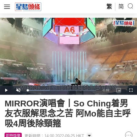
繁
简
Remaining
-
1:32
Loaded
:
Play
Unmute
Picture-
Full
32.59%
in-
Picture
Time
MIRROR演唱會丨So Ching着男
友衣服解思念之苦 阿Mo能自主呼
吸4周後除頸箍
更新時間：14:00 2022-09-25 HKT
即時娛樂