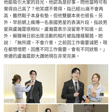
他能吸引大家的目光，他認為是好事，問他當時可有
覺得自己高了？他笑謂不覺得，指已經31歲不會再
高，雖然鞋子本身有墊，但他雙腿本來也很長。另
外，早前網上瘋傳一名泰國男星的表演片段，指該男
星與盧瀚霆很相似，盧瀚霆表示沒留意不知道。此
外，蘇雅琳日前出席活動的相片被指撞樣蘭茜，她
說：「無所謂，不會介意，之前因工作需要減肥，現
在都想增肥，因應不同工作需要，會有不同狀態。」
旁邊的盧瀚霆即大讚她現在非常完美。