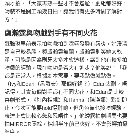
頭才拍，「大家再熟一些才不會尷尬，劇組都好好，
吻戲不是開工頭幾日拍，讓我們有更多時間了解對
方。」
盧瀚霆與吻戲對手有不同火花
蘇雅琳早前表示拍吻戲拍到嘴唇發腫有唇炎，她澄清
是自己較易腫，與盧瀚霆無關，盧瀚霆則笑她太乾
淨，可能是因為刷牙太多才會這樣，講到他有較多拍
吻戲的經驗，現在吻功是否大有進步？他笑說：「我
都是正常人，根據劇本需要，要我點做就點做。
（Ivy和Edan（呂爵安）那個好錫？）Edan太耐，唔
記得，其實每個對手都有不同火花，和Edan是比較
喜劇形式，《社內相親》和Hanna（陳漢娜）點到即
止，今次可能要hold得耐啲，但角色無乜接吻經驗，
表達上會比較心急和忍唔住。」他透露拍劇期間也要
拍MIRROR團綜，檔期半年前已夾好，不會影響拍攝
進度。