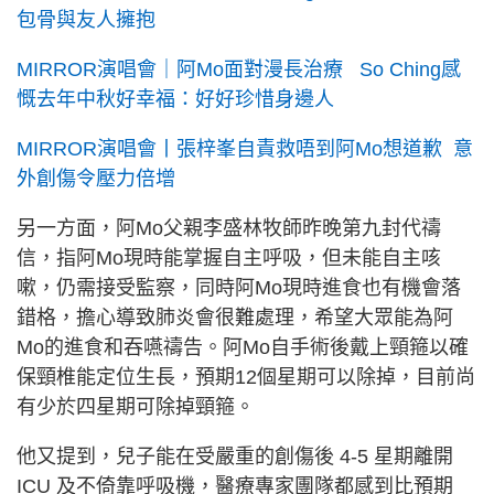
包骨與友人擁抱
MIRROR演唱會｜阿Mo面對漫長治療 So Ching感
慨去年中秋好幸福：好好珍惜身邊人
MIRROR演唱會丨張梓峯自責救唔到阿Mo想道歉 意
外創傷令壓力倍增
另一方面，阿Mo父親李盛林牧師昨晚第九封代禱
信，指阿Mo現時能掌握自主呼吸，但未能自主咳
嗽，仍需接受監察，同時阿Mo現時進食也有機會落
錯格，擔心導致肺炎會很難處理，希望大眾能為阿
Mo的進食和吞嚥禱告。阿Mo自手術後戴上頸箍以確
保頸椎能定位生長，預期12個星期可以除掉，目前尚
有少於四星期可除掉頸箍。
他又提到，兒子能在受嚴重的創傷後 4-5 星期離開
ICU 及不倚靠呼吸機，醫療專家團隊都感到比預期