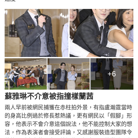
+6
蘇雅琳不介意被指撞樣蘭茜
兩人早前被網民捕獲在赤柱拍外景，有指盧瀚霆當時
的身高比例過於修長惹熱議，更有網民以「假腳」形
容，他表示不會介意這個說法，他不能控制大家的想
法，作為表演者會接受評論，又感謝服裝造型團隊令