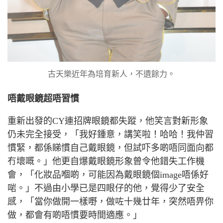
古天樂近年為培育新人，不遺餘力。
唔戴眼鏡超唔習慣
重新出發的
CY
連招牌眼鏡都失蹤，他笑言對新形象
仍未完全接受，「我好鍾意，講笑啦！哈哈！我仲習
慣緊，都係睇慣自己戴眼鏡，但試吓多啲唔同面向都
冇壞嘅。」他更自爆戴眼鏡形象曾令他錯失工作機
會，「化妝品嗰啲，可能因為戴眼鏡個
image
唔係好
啱。」不過由小學已是四眼仔的他，覺得少了安全
感，「當你做開一樣嘢，做咗十幾廿年，突然唔畀你
做，都會有啲唔慣要時間適應。」