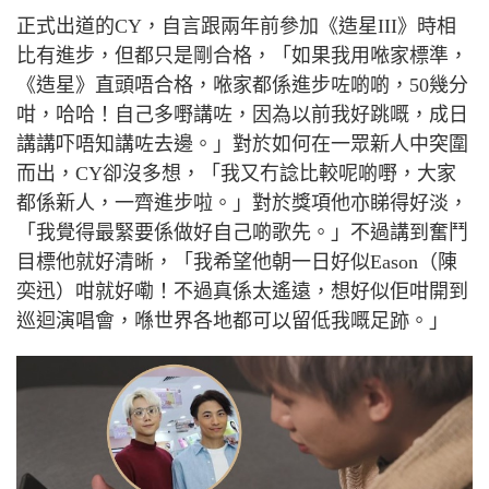
正式出道的
CY
，自言跟兩年前參加《造星
III
》時相
比有進步，但都只是剛合格，「如果我用
𠵱家
標準，
《造星》直頭唔合格，
𠵱家
都係進步咗啲啲，
50
幾分
咁，哈哈！自己多嘢講咗，因為以前我好跳嘅，成日
講講吓唔知講咗去邊。」對於如何在一眾新人中突圍
而出，
CY
卻沒多想，「我又冇諗比較呢啲嘢，大家
都係新人，一齊進步啦。」對於獎項他亦睇得好淡，
「我覺得最緊要係做好自己啲歌先。」不過講到奮鬥
目標他就好清晰，「我希望他朝一日好似
Eason
（陳
奕迅）咁就好嘞！不過真係太遙遠，想好似佢咁開到
巡迴演唱會，喺世界各地都可以留低我嘅足跡。」