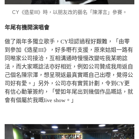
CY《造星III》時，以朋友改的藝名「陳澤言」參賽。
年尾有機開演唱會
做了兩年多獨立歌手，
CY
坦認過程好艱難，「由零
到參加《造星
III
》，好多嘢冇支援，原來姑姐一路有
同
𠵱家
公司接洽，互相溝通時慢慢改變咗我某啲諗
法，而大家嘅諗法亦好相
近
，例如公司贊成我用返自
己個名陳宗澤，想呈現返最真實嘅自己出嚟，覺得公
司好有愛。」另外，公司亦有實質計劃，令到
CY
更
有信心動筆簽約，「譬如年尾出到幾個作品嘅話，就
會有個屬於我嘅
live show
。」