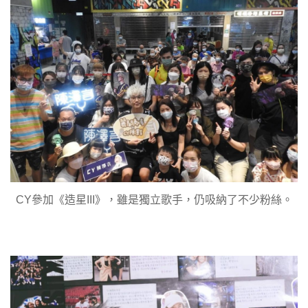
CY參加《造星III》，雖是獨立歌手，仍吸納了不少粉絲。