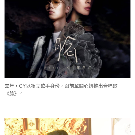
去年，CY以獨立歌手身份，跟前輩關心妍推出合唱歌
《腍》。