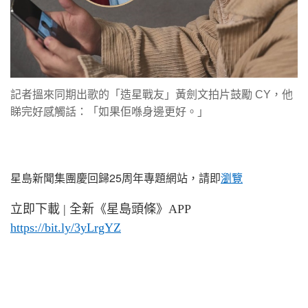
記者搵來同期出歌的「造星戰友」黃劍文拍片鼓勵 CY，他
睇完好感觸話：「如果佢喺身邊更好。」
星島新聞集團慶回歸
25
周年專題網站，請即
瀏覽
立即下載
|
全新《星島頭條》
APP
https://bit.ly/3yLrgYZ