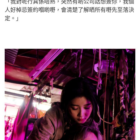
「我對呢行真係唔熟，突然有啲公司話想簽你，我個
人好棹忌簽約嗰啲嘢，會清楚了解晒所有嘢先至落決
定。」