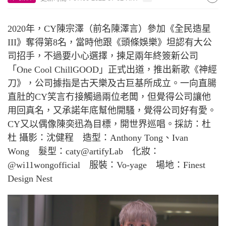
2020
年，
CY
陳宗澤（前名陳澤言）參加《全民造星
III
》奪得第
8
名，當時他跟《頭條娛樂》坦認有大公
司招手，不過要小心選擇，揀足兩年終簽新公司
「
One Cool ChillGOOD
」正式出道，推出新歌《神經
刀》，公司據指是古天樂及古巨基所成立。一向直腸
直肚的
CY
笑言冇接觸過兩位老闆，但覺得公司讓他
用回真名，又承諾年底幫他開騷，覺得公司好有愛。
CY
又以偶像陳奕迅為目標，開世界巡唱。
採訪：杜
杜 攝影：沈健程 造型：
Anthony Tong
、
Ivan
Wong
髮型：
caty@artifyLab
化妝：
@wi11wongofficial
服裝：
Vo-yage
場地：
Finest
Design Nest