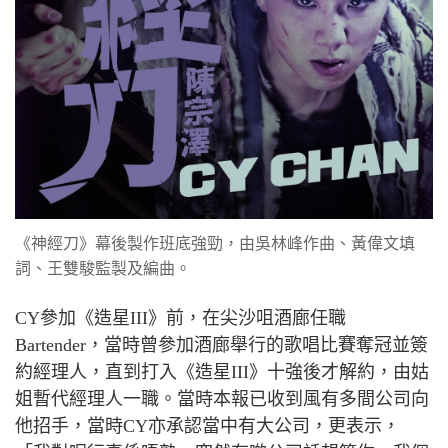
《神經刀》幕後製作班底強勁，由吳林峰作曲、黃偉文填
詞、王雙駿監製及編曲。
CY
參加《造星
III
》前，在尖沙咀酒廊任職
Bartender
，當時曾參加酒廊舉行的歌唱比賽奪冠並簽
約經理人，直到打入《造星
III
》十強後才解約，由姑
姐暫代經理人一職。當時本報已收到風有多間公司向
他招手，當時
CY
亦承認當中有大公司，更表示，