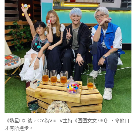
《造星III》後，CY為ViuTV主持《囝囝女女730》，令他口
才有所進步。