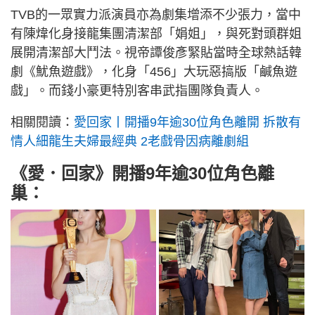
TVB的一眾實力派演員亦為劇集增添不少張力，當中
有陳煒化身接龍集團清潔部「娟姐」，與死對頭群姐
展開清潔部大鬥法。視帝譚俊彥緊貼當時全球熱話韓
劇《魷魚遊戲》，化身「456」大玩惡搞版「鹹魚遊
戲」。而錢小豪更特別客串武指團隊負責人。
相關閱讀：
愛回家丨開播9年逾30位角色離開 拆散有
情人細龍生夫婦最經典 2老戲骨因病離劇組
《愛．回家》開播9年逾30位角色離
巢：