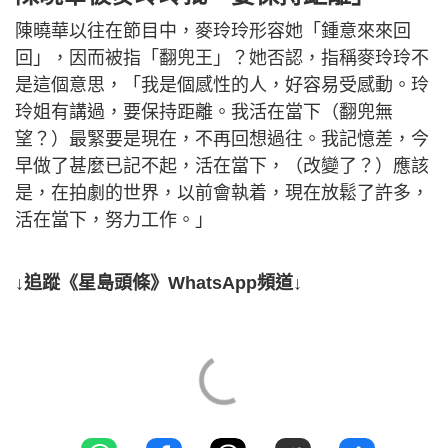
陳曉華以往在節目中，麥玲玲形容她「鍾意來來回
回」，因而被指「翻兜王」？她否認，指稱麥玲玲不
是這個意思，「我是個感性的人，好容易受感動。玲
玲姐有講過，要保持距離。我活在當下（翻兜無
望？）最緊要是現在，不再回想過往。我記憶差，今
早做了甚麼已記不起，活在當下，（改變了？）應該
是，在拍劇的世界，以前會執着，現在放鬆了許多，
活在當下，努力工作。」
↓追蹤《星島頭條》WhatsApp頻道↓