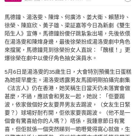
馬德鐘、湯洛雯、陳煒、何廣沛、姜大衛、賴慧玲、
徐榮、陳庭欣、黃子雄、梁証嘉等今日為新劇《雙生
陌生人》宣傳。馬德鐘扮傻仔跳紥紥出場，先後依偎
在湯洛雯和陳煒身邊，最後徐榮扮成湯洛雯劇中角色
來擋駕，馬德鐘見到徐榮扮女人直說：「醜樣！」更
爆徐榮在劇中以傻仔角色抽女演員水。
5月6日是湯洛雯的35歲生日，大會特別預備生日蛋糕
為她提早慶生。湯洛雯透露男友馬國明剛拍攝完劇集
《法言人》仍在香港，她笑稱生日當天仍未落實會做
甚麼，不過，應該會和男友一起，她說：「佢要踢
波，依家做個好女友要畀男友去踢波，（女友生日緊
要？）球場好耐冇開，佢依家要喪踢波。（他不是一
個會有驚喜給你的人嗎？）唔係，我鍾意節日有驚
喜，但佢就係一個突然睇到一啲嘢覺得窩心就做，生