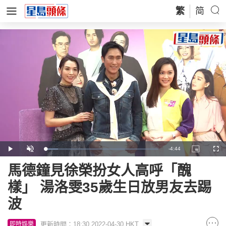
繁
简
Remaining
-
4:44
Loaded
:
Play
Unmute
Picture-
Full
11.04%
in-
Picture
Time
馬德鐘見徐榮扮女人高呼「醜
樣」 湯洛雯35歲生日放男友去踢
波
更新時間：18:30 2022-04-30 HKT
即時娛樂