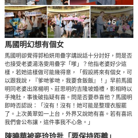
+6
馬國明幻想有個女
馬國明卻覺得郭柏妍用疊字講說話十分討好，問是否
也接受老婆湯洛雯用疊字「嗲」？他指老婆好少這
樣，若她這樣做可能幾得意，「假設將來有個女，可
以跟我說，『爹哋爹哋，我要食飯飯』！」早前馬國
明同老婆出席楊明、莊思明的吉隆坡婚禮，影相時以
手掩肚，事後破指疑有喜。問是否要恭喜他？馬國明
即時否認說：「沒有！沒有！她可能是整理衣服罷
了。上次黃翠如一上台，外界又說她有喜。若有喜訊
我們會公布讓，這件事我不心急。」
陳曉華被麥玲玲批「要保持距離」