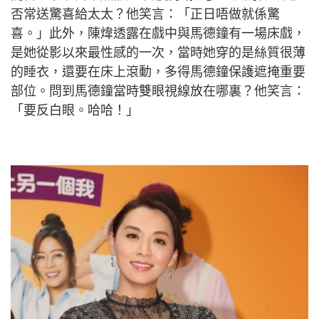
否常送驚喜給太太？他笑言：「正日唔做就係驚
喜。」此外，陳煒透露在戲中與馬德鐘有一場床戲，
是她從影以來最性感的一次，當時她穿的是絲質很薄
的睡衣，還要在床上滾動，多得馬德鐘保護遮掩重要
部位。問到馬德鐘當時雙眼視線放在哪裏？他笑言：
「要反白眼。哈哈！」