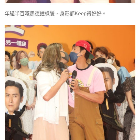
年過半百嘅馬德鐘樣貌、身形都Keep得好好。