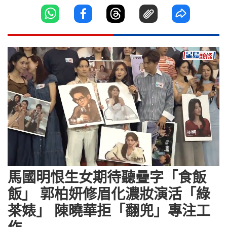
Loaded
:
Unmute
7.42%
馬國明恨生女期待聽疊字「食飯
飯」 郭柏妍修眉化濃妝演活「綠
茶婊」 陳曉華拒「翻兜」專注工