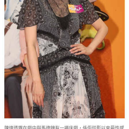
陳煒透露在戲中與馬德鐘有一場床戲，係佢從影以來最性感