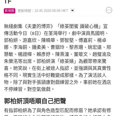
作
更新時間：16:45 2026-08-08 HKT
影視圈
無綫劇集《夫妻的博弈》「綠茶閨蜜 識破心機」宣
傳活動今日（8日）在荃灣舉行，劇中演員馬國明、
郭柏妍、游嘉欣、陳曉華、鄧智堅、傅嘉莉、楊卓
娜、李海銅、鍾柔美、曹銦玲、黎燕珊、姚宏遠、邢
慧敏、楊證樺、賴彥妤、陳熹潼、董敬文、趙璧渝及
朱樂洺等出席。郭柏妍演「綠茶婊」為觀眾帶來驚
喜，她笑說，在街上被途人指認，並強調與其真實性
格不同，現實生活中好難變成那樣。為了演活該人
物，除了與對手張頴康對戲練習之外，事前她在酒店
不停練習，對空氣做戲。
郭柏妍頂唔順自己把聲
有指郭柏妍為了與角色造型匹配而修眉？她承認有修