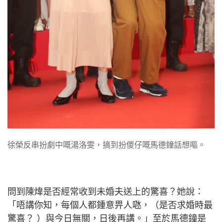
徐榮反串扮劇中嘅湯洛雯，搞到扮儍仔嘅馬德鐘話想嘔。
問到陳煒是否經常收到未婚夫送上的驚喜？她說：
「唔講你知，每個人都鍾意畀人𠱁，（是否求婚時最
驚喜？ ）與今日無關，日後再講。」至於馬德鐘是