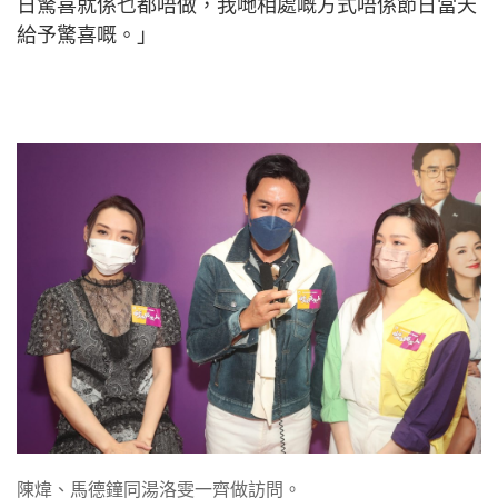
日驚喜就係乜都唔做，我哋相處嘅方式唔係節日當天
給予驚喜嘅。」
陳煒、馬德鐘同湯洛雯一齊做訪問。