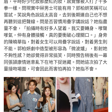
眉，平時好少化妝那麼紅的妝，感覺像被人打了十多
拳一樣。問現實中冧男士可能有用？郭柏妍笑稱可以
嘗試，笑說角色說話太高音，去到後期連自己也不想
再聽到這把聲線。問是否習慣用疊字講說話？她指盡
量不會，「拍攝時有好多人望着，我又要轉身、嗲聲
嗲氣，仲有身體接觸，真的要衝破心理關口。」身旁
的陳曉華指，對着女生可以用疊字說話，對着男生則
不能。郭柏妍劇中造型被形容為「微波爐」，影射她
不夠性感？她卻覺得非常搞笑，同時預告稍後有一幕
同張頴康情迷意亂下在地下捉迷藏。問她這次拍了大
量接吻場面，可會因此而害怕再拍？她指不會。