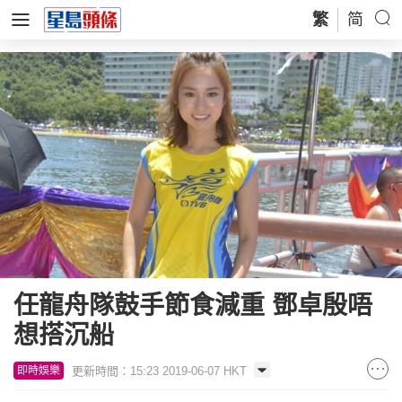
繁
简
任龍舟隊鼓手節食減重 鄧卓殷唔
想搭沉船
更新時間：15:23 2019-06-07 HKT
即時娛樂