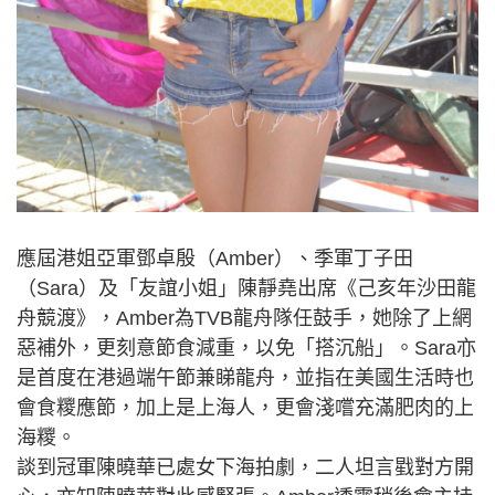
應屆港姐亞軍鄧卓殷（Amber）、季軍丁子田
（Sara）及「友誼小姐」陳靜堯出席《己亥年沙田龍
舟競渡》，Amber為TVB龍舟隊任鼓手，她除了上網
惡補外，更刻意節食減重，以免「搭沉船」。Sara亦
是首度在港過端午節兼睇龍舟，並指在美國生活時也
會食糭應節，加上是上海人，更會淺嚐充滿肥肉的上
海糭。
談到冠軍陳曉華已處女下海拍劇，二人坦言戥對方開