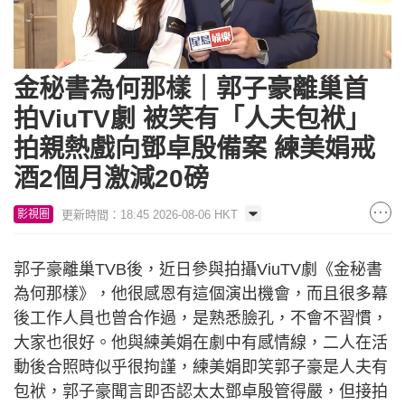
Loaded
:
Unmute
10.72%
金秘書為何那樣｜郭子豪離巢首
拍ViuTV劇 被笑有「人夫包袱」
拍親熱戲向鄧卓殷備案 練美娟戒
酒2個月激減20磅
更新時間：18:45 2026-08-06 HKT
影視圈
郭子豪離巢TVB後，近日參與拍攝ViuTV劇《金秘書
為何那樣》，他很感恩有這個演出機會，而且很多幕
後工作人員也曾合作過，是熟悉臉孔，不會不習慣，
大家也很好。他與練美娟在劇中有感情線，二人在活
動後合照時似乎很拘謹，練美娟即笑郭子豪是人夫有
包袱，郭子豪聞言即否認太太鄧卓殷管得嚴，但接拍