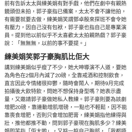
前有告訴太太與練美娟有對手戲，他們在劇中有親熱
鏡頭但未拍，郭子豪指已備案，太太不會不讓他拍，
有需要就要去做，練美娟笑謂鄧卓殷來探班不會令她
有壓力，因自己沒有包袱，郭子豪也指自己是專業演
員。提到他以前似乎不太喜歡太太拍親熱戲？郭子豪
說：「無無無，以前的事不要提。」
練美娟笑郭子豪胸肌比佢大
講到練美娟似乎瘦了不少，她大呻導演不人道，要她
為角色在2個月內減了20磅，全靠戒酒和控制飲食，
直言因此令情緒很抑鬱，隨時會鬧人，期待9月完成
拍攝後大飲特飲，問她不想保持身型嗎？她表示盡
量，又邀請郭子豪做她私人教練。郭子豪則要為該劇
增肥20磅，靠連動增肌增磅，一點也不輕鬆，因不能
靠喪食增肥，否則只會增加肥膏，練美娟指他練得與
壯，推他都推不動，問到郭子豪現在胸肌多少？練美
娟即笑指「佢大啲」，又掂一掂自己胸部，「我都唔