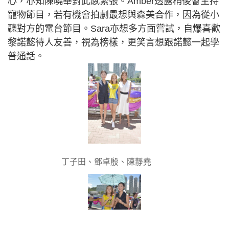
心，亦知陳曉華對此感緊張。Amber透露稍後會主持
寵物節目，若有機會拍劇最想與森美合作，因為從小
聽對方的電台節目。Sara亦想多方面嘗試，自爆喜歡
黎諾懿待人友善，視為榜樣，更笑言想跟諾懿一起學
普通話。
丁子田、鄧卓殷、陳靜堯