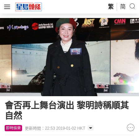
繁
简
會否再上舞台演出 黎明詩稱順其
自然
更新時間：22:53 2019-01-02 HKT
即時娛樂