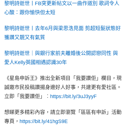
黎明詩逝世丨FB突更新帖文以一曲作道別 歌詞令人
心酸：跟你愉快但太短
黎明詩逝世丨去年6月與梁思浩見面 剪超短髮狀態好
獲讚又靚又有氣質
黎明詩逝世｜與銀行家前夫離婚後公開認戀同性 與
愛人Kelly英國相遇認識30年
《星島申訴王》推出全新項目「我要讚佢」欄目，現
誠邀市民投稿讚揚身邊好人好事，共建更有愛社區。
立即「我要讚佢」︰
https://bit.ly/3uJ3yyF
想睇更多精彩內容，請立即瀏覽「區區有申訴」活動
專頁，
https://bit.ly/41hgS9E