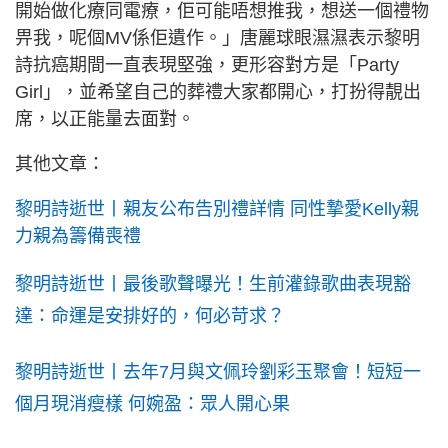
開始做化療同電療，佢可能唔想推我，想送一個禮物
畀我，呢個MV係佢遺作。」唐麗球眼濕濕表示黎明
詩抗癌期間一直表現堅強，更形容對方是「Party
Girl」，並希望自己的葬禮大家都開心，打扮得靚出
席，以正能量去面對。
其他文章：
黎明詩逝世丨親友公布告別禮詳情 同性摯愛Kelly親
力親為籌備喪禮
黎明詩逝世丨最後歌聲曝光！生前灌錄歌曲表現豁
達：命運是安排好的，何必苛求？
黎明詩逝世丨去年7月與文佩玲劉彩玉聚會！短短一
個月現消瘦樣 何婉盈：眾人開心果