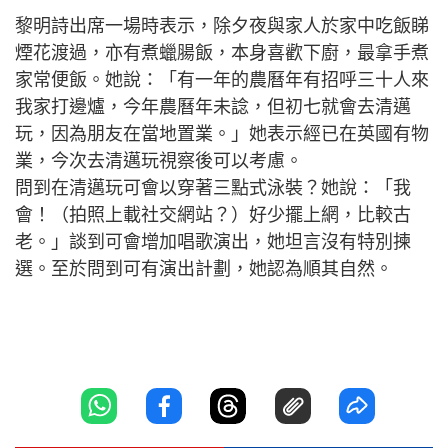
黎明詩出席一場時表示，除夕夜與家人於家中吃飯睇
煙花渡過，亦有煮蠟腸飯，本身喜歡下廚，最拿手煮
家常便飯。她說：「有一年的農曆年有招呼三十人來
我家打邊爐，今年農曆年未諗，但初七就會去清邁
玩，因為朋友在當地置業。」她表示經已在英國有物
業，今次去清邁玩視察後可以考慮。
問到在清邁玩可會以穿著三點式泳裝？她說：「我
會！（拍照上載社交網站？）好少擺上網，比較古
老。」談到可會增加唱歌演出，她坦言沒有特別揀
選。至於問到可有演出計劃，她認為順其自然。