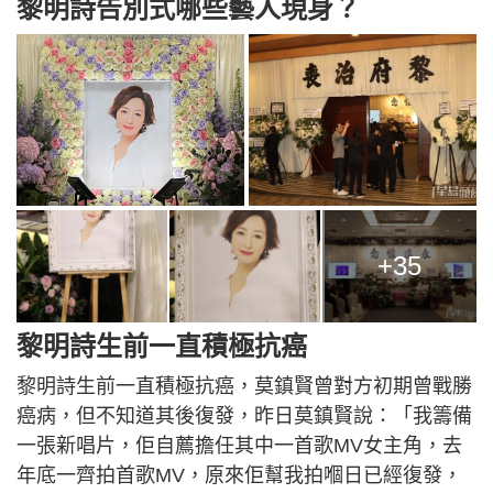
黎明詩告別式哪些藝人現身？
+35
黎明詩生前一直積極抗癌
黎明詩生前一直積極抗癌，莫鎮賢曾對方初期曾戰勝
癌病，但不知道其後復發，昨日莫鎮賢說：「我籌備
一張新唱片，佢自薦擔任其中一首歌MV女主角，去
年底一齊拍首歌MV，原來佢幫我拍嗰日已經復發，