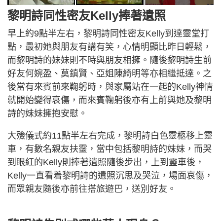
黎明詩同性密友Kelly捧著遺照
早上約9點半左右，黎明詩同性密友Kelly到達靈堂打
點，最初她與朋友有講有笑，心情明顯比昨日輕鬆，
而黎明詩的妹妹則不時與朋友相擁。隨後黎明詩生前
好友何婉盈、莫鎮賢、亞姐陳綺明等亦相繼抵達。之
後當有來賓前來鞠躬時，與家屬站在一起的Kelly神情
就開始變得哀傷，而來賓鞠躬後亦有上前與她及黎明
詩的妹妹擁抱安慰。
大殮儀式約11點半左右完成，黎明詩白色靈柩移上靈
車，有數名親友扶靈，當中包括黎明詩的妹妹，而哭
到眼紅的Kelly則捧著遺照隨後步出，上到靈車後，
Kelly一直看着黎明詩的遺照沉思及哭泣，場面哀傷，
而眾親友隨後亦前往搭旅遊巴，送別好友。