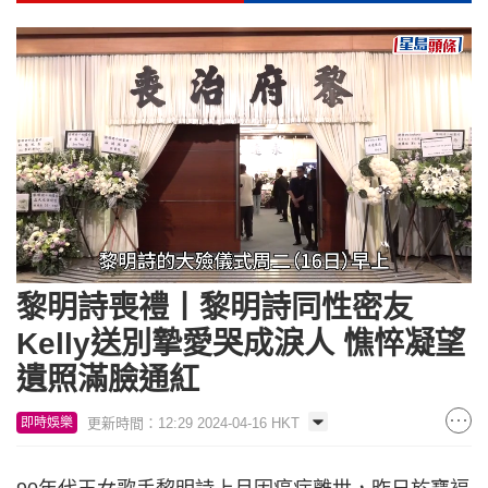
Loaded
:
Unmute
42.60%
黎明詩喪禮丨黎明詩同性密友
Kelly送別摯愛哭成淚人 憔悴凝望
遺照滿臉通紅
更新時間：12:29 2024-04-16 HKT
即時娛樂