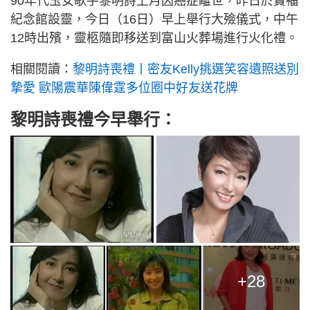
90年代玉女歌手黎明詩上月因癌症離世，昨日於寶褔
紀念館設靈，今日（16日）早上舉行大殮儀式，中午
12時出殯，靈柩隨即移送到富山火葬場進行火化禮。
相關閱讀：
黎明詩喪禮丨密友Kelly挑選笑容遺照送別
摯愛 歐陽震華陳偉霆多位圈中好友送花牌
黎明詩喪禮今早舉行：
+28