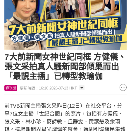
7大前新聞女神世紀同框 方健儀、
張文采拍真人騷新聞部傾巢而出
「最靚主播」已轉型教瑜伽
更新時間：16:10 2026-07-13 HKT
影視圈
前TVB新聞主播張文采昨日(12日）在社交平台，分
享7位女主播「世紀合體」的照片，包括有方健儀、
張文采、林小珍、麥詩敏、丘靜雯、黃潔慧及余琦
琪。這場新聞界星光熠熠的聚會，瞬間引爆網民集體