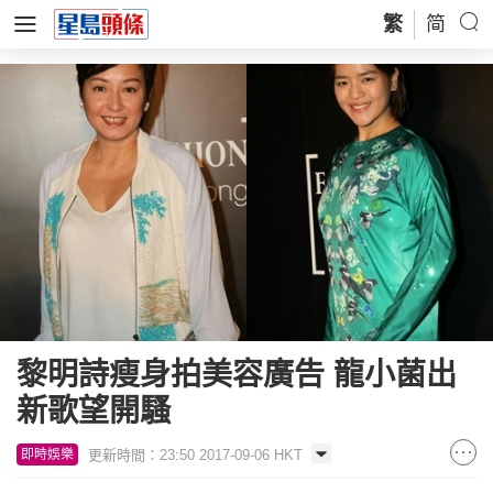
繁
简
黎明詩瘦身拍美容廣告 龍小菌出
新歌望開騷
更新時間：23:50 2017-09-06 HKT
即時娛樂