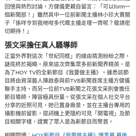
回憶與熱烈討論，方健儀更親自留言：「可以form一
個新聞部！」雖然其中一位前新聞主播林小珍大賣關
子「係咩令到我哋咁多代嘅主播走埋一齊呢？敬請密
切期待！」
張文采擔任真人騷導師
正當外界對這次「世紀同框」的緣由猜測紛紛之際，
謎底終於揭曉。原來這次齊集眾多前新聞界精英，是
為了HOY TV的全新節目《我要做主播》。據悉該節
目將由資深藝人陳啟泰與前TVB新聞首席主播方健儀
聯手主持，而另一位前TVB新聞之花張文采則會擔任
節目導師，陣容極具份量。從張文采在個人社交平台
分享的近照可見，她已置身廠景，並在主播台專用的
攝影機前留影，提詞機上更隱約可見「開電視」及節
目相關字樣，證實了眾人是為新節目而聚首。
相關閱讀：
HOY新節目《我要做主播》爆黑幕 幕後