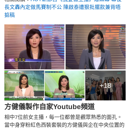
長文轟內定做馬賽制不公 陳啟泰遭狠批擺款兼背唔
掂稿
+18
方健儀製作自家Youtube頻道
相中7位前女主播，每一位都曾是觀眾熟悉的面孔。
當中身穿粉紅色西裝套裝的方健儀與企在中央位置的