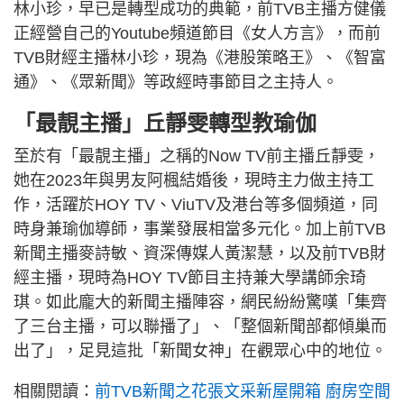
林小珍，早已是轉型成功的典範，前TVB主播方健儀
正經營自己的Youtube頻道節目《女人方言》，而前
TVB財經主播林小珍，現為《港股策略王》、《智富
通》、《眾新聞》等政經時事節目之主持人。
「最靚主播」丘靜雯轉型教瑜伽
至於有「最靚主播」之稱的Now TV前主播丘靜雯，
她在2023年與男友阿楓結婚後，現時主力做主持工
作，活躍於HOY TV、ViuTV及港台等多個頻道，同
時身兼瑜伽導師，事業發展相當多元化。加上前TVB
新聞主播麥詩敏、資深傳媒人黃潔慧，以及前TVB財
經主播，現時為HOY TV節目主持兼大學講師余琦
琪。如此龐大的新聞主播陣容，網民紛紛驚嘆「集齊
了三台主播，可以聯播了」、「整個新聞部都傾巢而
出了」，足見這批「新聞女神」在觀眾心中的地位。
相關閱讀：
前TVB新聞之花張文采新屋開箱 廚房空間