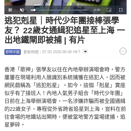
Remaining
-
0:29
Loaded
:
Pause
Unmute
Picture-
Fullscr
100.00%
in-
Picture
逃犯剋星｜時代少年團接棒張學
Time
友？ 22歲女通緝犯追星至上海 一
出地鐵閘即被捕 | 有片
更新時間：07:00 2026-08-08 HKT
即時中國
香港「歌神」張學友以往在內地舉辦演唱會時，警方
屢屢在現場利用人臉識別系統擒獲在逃犯人，因而被
網民戲稱為「逃犯剋星」。如今，這個「剋星」寶座
似乎有了接班人！內地人氣男子組合「時代少年團」
日前在上海舉辦演唱會，一名涉嫌詐騙而被全國通緝
的22歲女子，專程從外省跨省追星到上海，豈料在前
往會場的地鐵站出閘時，便被當地警方當場逮捕，追
星夢碎。