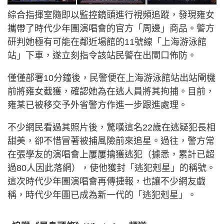
綜合指揮室隨即以監控鏡頭進行視頻追蹤，發現雍女
攜帶了時代少年團演唱會的官方「周邊」商品。警方
研判她極有可能在鄰近場館的11號線「上海游泳館
站」下車，遂立刻指令該站民警在出閘口佈防。
僅僅部署10分鐘後，民警便在上海游泳館站出站閘機
前將雍女截獲，確認她為在逃人員將其拘捕。目前，
雍某已被移交予外省警方作進一步跟進處理。
不少網民看過其照片後，驚嘆這名22歲在逃疑犯長相
甜美，卻不惜冒著被捕風險前來追星。過往，警方常
在張學友的演唱會上屢屢擒獲逃犯（據悉，累計已超
過80人因此落網），使他獲封「逃犯剋星」的稱號。
這次時代少年團演唱會再傳捷報，也讓不少網友戲
稱，時代少年團已成為新一代的「逃犯剋星」。