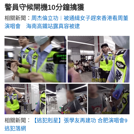
警員守候閘機10分鐘擒獲
相關新聞：
周杰倫立功︱被通緝女子趕來香港看周董
演唱會 海南高鐵站露真容被逮
+1
相關新聞：
【逃犯剋星】張學友再建功 合肥演唱會9
逃犯落網