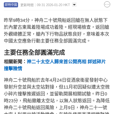
更新時間：09:31 2026-01-20 HKT
即時中國
昨早9時34分，神舟二十號飛船返回艙在無人狀態下
於內蒙古東風着陸場成功着陸。經現場檢查，返回艙
外觀總體正常，艙內下行物品狀態良好，意味着本次
中國太空應急行動主要任務全部圓滿完成。
主要任務全部圓滿完成
相關新聞：
神二十太空人歸來首公開亮相 詳述碎片
撞擊險情
神舟二十號飛船於去年4月24日從酒泉衛星發射中心
發射升空並與太空站對接，但11月初因疑似遭太空微
小碎片撞擊推遲返回，並留軌開展相關試驗。昨日0
時23分，飛船撤離太空站，以無人狀態返回。為降低
神舟二十號飛船返回風險，上月9日，神舟二十一號