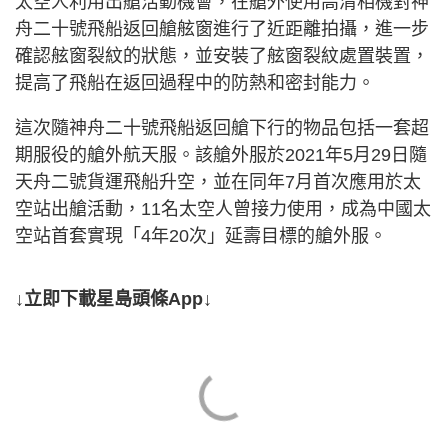
太空人利用出艙活動機會，在艙外使用高清相機對神
舟二十號飛船返回艙舷窗進行了近距離拍攝，進一步
確認舷窗裂紋的狀態，並安裝了舷窗裂紋處置裝置，
提高了飛船在返回過程中的防熱和密封能力。
這次隨神舟二十號飛船返回艙下行的物品包括一套超
期服役的艙外航天服。該艙外服於2021年5月29日隨
天舟二號貨運飛船升空，並在同年7月首次應用於太
空站出艙活動，11名太空人曾接力使用，成為中國太
空站首套實現「4年20次」延壽目標的艙外服。
↓立即下載星島頭條App↓