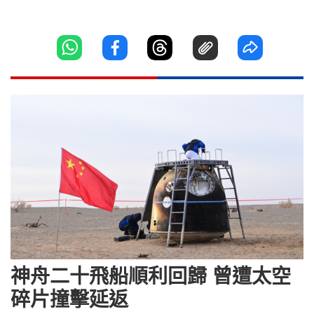
神舟二十飛船順利回歸 曾遭太空
碎片撞擊延返