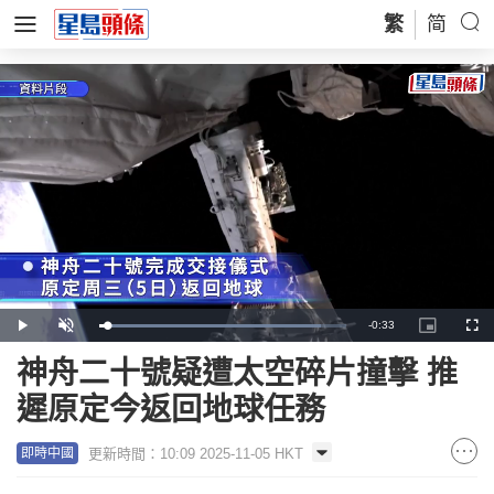
繁
简
Remaining
-
0:33
Loaded
:
Play
Unmute
Picture-
Full
89.66%
in-
Picture
Time
神舟二十號疑遭太空碎片撞擊 推
遲原定今返回地球任務
更新時間：10:09 2025-11-05 HKT
即時中國