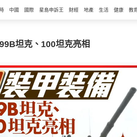
時
中國
國際
星島申訴王
財經
地產
生活
健康
教
9B坦克、100坦克亮相