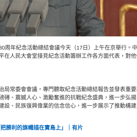
80周年紀念活動總結會議今天（17日）上午在京舉行。
平在人民大會堂接見紀念活動籌辦工作各方面代表，對他
治局常委會會議，專門聽取紀念活動總結報告並發表重要
磅礡、震撼人心、激勵奮進的抗戰紀念盛典，進一步弘揚
建設、民族復興偉業的信念信心，進一步展示了推動構建
「把勝利的旗幟插在寶島上」｜有片