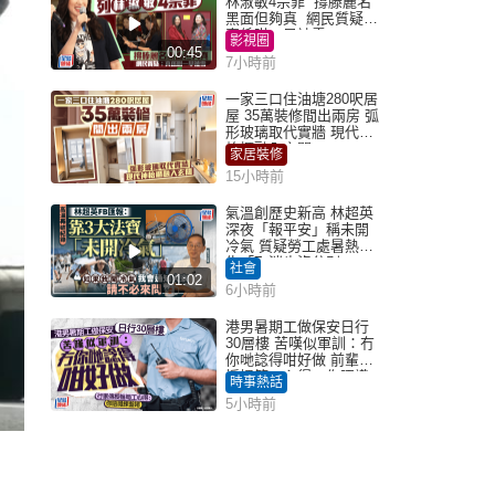
林淑敏4宗罪 撐滕麗名
黑面但夠真 網民質疑：
真係咁一早被雪
影視圈
00:45
7小時前
一家三口住油塘280呎居
屋 35萬裝修間出兩房 弧
形玻璃取代實牆 現代神
枱櫃融入玄關
家居裝修
15小時前
氣溫創歷史新高 林超英
深夜「報平安」稱未開
冷氣 質疑勞工處暑熱警
告「取消也沒分別」
社會
01:02
6小時前
港男暑期工做保安日行
30層樓 苦嘆似軍訓：冇
你哋諗得咁好做 前輩傳
授搵筍工心得：你唔識
時事熱話
揀盤啫｜Juicy叮
5小時前