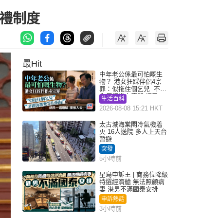
禮制度
最Hit
中年老公係最可怕嘅生
物？ 港女狂踩伴侶4宗
罪：似拖住個乞兒 不解
為何經常去廁所 網民一
生活百科
語道破
2026-08-08 15:21 HKT
太古城海棠閣冷氣機着
火 16人送院 多人上天台
暫避
突發
5小時前
星島申訴王 | 商務位降級
特選經濟艙 無法照顧病
妻 港男不滿國泰安排
申訴熱話
3小時前