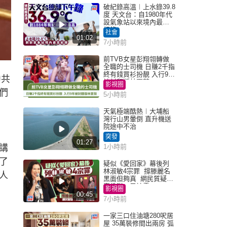
破紀錄高溫︱上水錄39.8
度 天文台：自1980年代
設氣象站以來境內最高
紀錄
社會
01:02
7小時前
前TVB女星彭翔翎轉做
全職的士司機 日賺2千指
終有錢買衫扮靚 入行9年
中共
被封翻版林夏薇
影視圈
們
5小時前
天氣極端酷熱︱大埔船
灣行山男暈倒 直升機送
院途中不治
突發
01:27
講
1小時前
了
疑似《愛回家》幕後列
林淑敏4宗罪 撐滕麗名
人
黑面但夠真 網民質疑：
真係咁一早被雪
影視圈
00:45
7小時前
一家三口住油塘280呎居
屋 35萬裝修間出兩房 弧