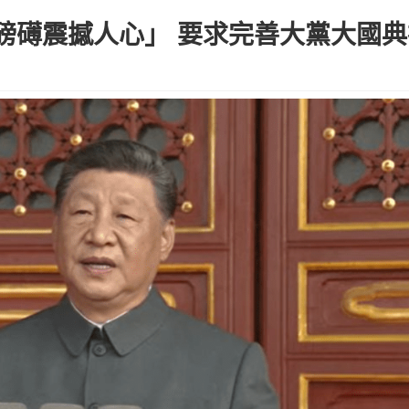
磅礡震撼人心」 要求完善大黨大國典