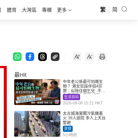
繁
简
育
體育
大灣區
專欄
更多
最Hit
中年老公係最可怕嘅生
物？ 港女狂踩伴侶4宗
罪：似拖住個乞兒 不解
為何經常去廁所 網民一
生活百科
語道破
2026-08-08 15:21 HKT
太古城海棠閣冷氣機着
火 16人送院 多人上天台
暫避
突發
5小時前