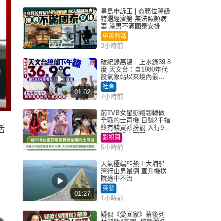
星島申訴王 | 商務位降級
特選經濟艙 無法照顧病
妻 港男不滿國泰安排
申訴熱話
3小時前
破紀錄高溫︱上水錄39.8
度 天文台：自1980年代
設氣象站以來境內最高
紀錄
社會
01:02
7小時前
前TVB女星彭翔翎轉做
全職的士司機 日賺2千指
終有錢買衫扮靚 入行9年
活
被封翻版林夏薇
影視圈
5小時前
天氣極端酷熱︱大埔船
灣行山男暈倒 直升機送
院途中不治
突發
01:27
1小時前
疑似《愛回家》幕後列