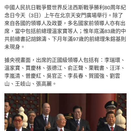
中國人民抗日戰爭暨世界反法西斯戰爭勝利80周年紀
念日今天（3日）上午在北京天安門廣場舉行。除了
來自各國的領導人及政要，多名國家前領導人亦有出
席，當中包括前總理溫家寶等人；惟年底滿83歲的中
共前總書記胡錦濤、下月年滿97歲的前總理朱鎔基則
未現身。
據央視畫面，出席的正國級領導人包括有：李瑞環、
溫家寶、賈慶林、張德江、俞正聲、栗戰書、汪洋、
李嵐清、曾慶紅、吳官正、李長春、賀國強、劉雲
山、王岐山、張高麗。