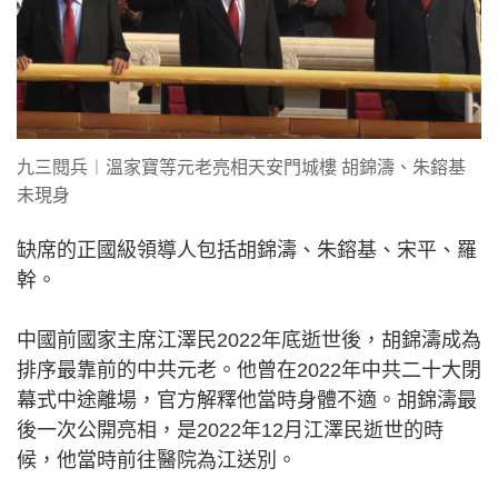
九三閱兵︱溫家寶等元老亮相天安門城樓 胡錦濤、朱鎔基
未現身
缺席的正國級領導人包括胡錦濤、朱鎔基、宋平、羅
幹。
中國前國家主席江澤民2022年底逝世後，胡錦濤成為
排序最靠前的中共元老。他曾在2022年中共二十大閉
幕式中途離場，官方解釋他當時身體不適。胡錦濤最
後一次公開亮相，是2022年12月江澤民逝世的時
候，他當時前往醫院為江送別。