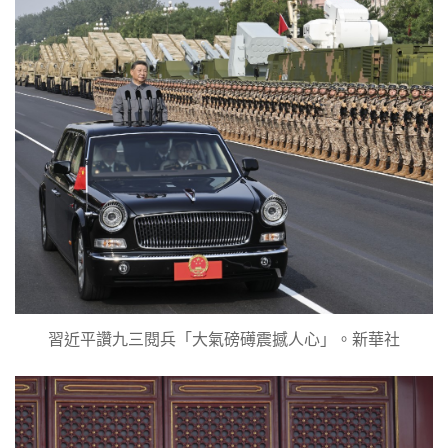
習近平讚九三閱兵「大氣磅礡震撼人心」。新華社