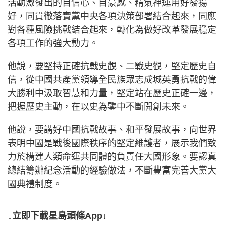
活動激發出的自信心、自豪感、精氣神運用好發揚
好，同貫徹落實黨中央各項決策部署結合起來，同應
對各種風險挑戰結合起來，轉化為做好改革發展穩定
各項工作的強大動力。
他說，要堅持正確抗戰史觀、二戰史觀，堅定歷史自
信，從中國共產黨領導全民族眾志成城英勇抗戰的偉
大勝利中汲取智慧和力量，堅定站在歷史正確一邊，
把握歷史主動，在以史為鑒中不斷開創未來。
他說，要講好中國抗戰故事、和平發展故事，向世界
表明中國是戰後國際秩序的堅定維護者，展示我們致
力於構建人類命運共同體的負責任大國形象。要認真
總結籌辦紀念活動的經驗做法，不斷豐富完善大黨大
國典禮制度。
↓立即下載星島頭條App↓