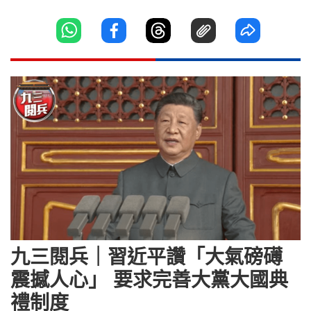
九三閱兵｜習近平讚「大氣磅礡
震撼人心」 要求完善大黨大國典
禮制度