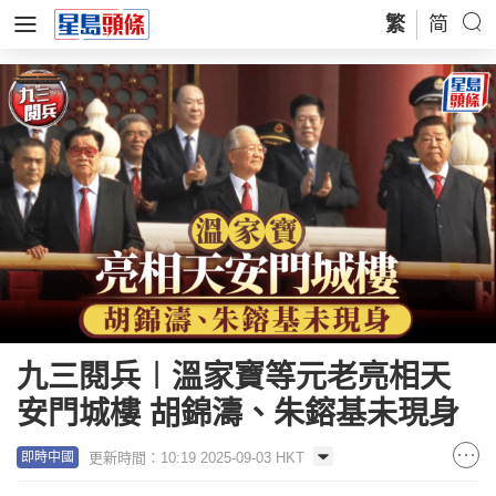
繁
简
九三閱兵︱溫家寶等元老亮相天
安門城樓 胡錦濤、朱鎔基未現身
更新時間：10:19 2025-09-03 HKT
即時中國