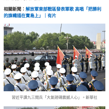
相關新聞：
解放軍東部戰區發表軍歌 高唱「把勝利
的旗幟插在寶島上」｜有片
習近平讚九三閱兵「大氣磅礡震撼人心」。新華社