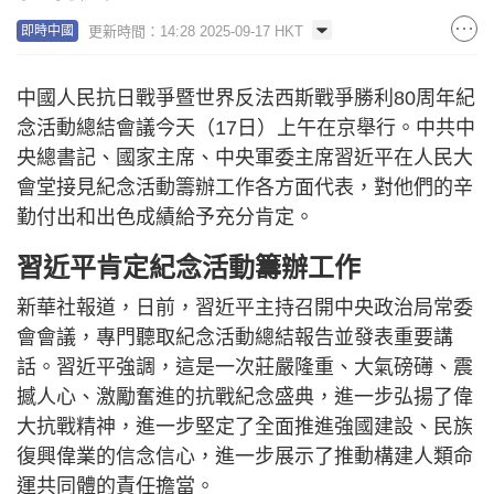
更新時間：14:28 2025-09-17 HKT
即時中國
中國人民抗日戰爭暨世界反法西斯戰爭勝利80周年紀
念活動總結會議今天（17日）上午在京舉行。中共中
央總書記、國家主席、中央軍委主席習近平在人民大
會堂接見紀念活動籌辦工作各方面代表，對他們的辛
勤付出和出色成績給予充分肯定。
習近平肯定紀念活動籌辦工作
新華社報道，日前，習近平主持召開中央政治局常委
會會議，專門聽取紀念活動總結報告並發表重要講
話。習近平強調，這是一次莊嚴隆重、大氣磅礡、震
撼人心、激勵奮進的抗戰紀念盛典，進一步弘揚了偉
大抗戰精神，進一步堅定了全面推進強國建設、民族
復興偉業的信念信心，進一步展示了推動構建人類命
運共同體的責任擔當。